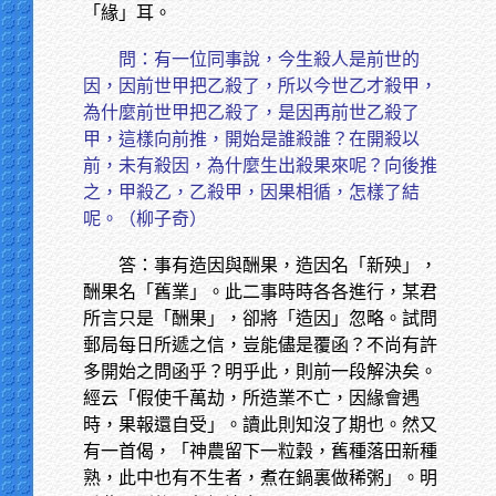
「緣」耳。
問：有一位同事說，今生殺人是前世的
因，因前世甲把乙殺了，所以今世乙才殺甲，
為什麼前世甲把乙殺了，是因再前世乙殺了
甲，這樣向前推，開始是誰殺誰？在開殺以
前，未有殺因，為什麼生出殺果來呢？向後推
之，甲殺乙，乙殺甲，因果相循，怎樣了結
呢。（柳子奇）
答：事有造因與酬果，造因名「新殃」，
酬果名「舊業」。此二事時時各各進行，某君
所言只是「酬果」，卻將「造因」忽略。試問
郵局每日所遞之信，豈能儘是覆函？不尚有許
多開始之問函乎？明乎此，則前一段解決矣。
經云「假使千萬劫，所造業不亡，因緣會遇
時，果報還自受」。讀此則知沒了期也。然又
有一首偈，「神農留下一粒穀，舊種落田新種
熟，此中也有不生者，煮在鍋裏做稀粥」。明