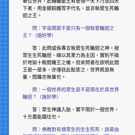
單位世界，此轉輪聖王有管領一天下乃至四天
下者，用金銀銅鐵等字代名，並非執管生死輪
迴之王。
問：宇宙間是不是只有一個執管輪迴之
王？（施好學）
答：此問或係專言執管生死輪迴之神。按
眾生生死輪迴，總以其業力為主因，實則不操
於地獄十殿閻羅王之權。但來問者在欲明此閻
王是一是多，亦僅就此點答之，世界既是無
量，閻羅亦無量也。
問：一個世界的眾生是不是限在於其世界
輪迴？（施好學）
答：眾生神識入胎，實不限於一個世界，
十方盡能趨往也。
問：佛教對有情眾生的生生死死，說是由