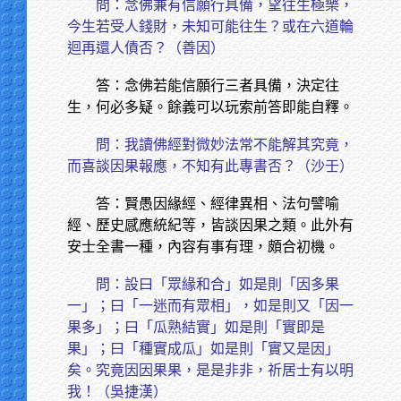
問：念佛兼有信願行具備，望往生極樂，
今生若受人錢財，未知可能往生？或在六道輪
迴再還人債否？（善因）
答：念佛若能信願行三者具備，決定往
生，何必多疑。餘義可以玩索前答即能自釋。
問：我讀佛經對微妙法常不能解其究竟，
而喜談因果報應，不知有此專書否？（沙壬）
答：賢愚因緣經、經律異相、法句譬喻
經、歷史感應統紀等，皆談因果之類。此外有
安士全書一種，內容有事有理，頗合初機。
問：設曰「眾緣和合」如是則「因多果
一」；曰「一迷而有眾相」，如是則又「因一
果多」；曰「瓜熟結實」如是則「實即是
果」；曰「種實成瓜」如是則「實又是因」
矣。究竟因因果果，是是非非，祈居士有以明
我！（吳捷漢）