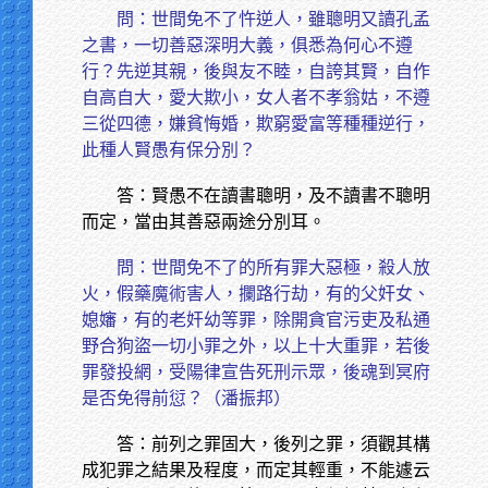
問：世間免不了忤逆人，雖聰明又讀孔孟
之書，一切善惡深明大義，俱悉為何心不遵
行？先逆其親，後與友不睦，自誇其賢，自作
自高自大，愛大欺小，女人者不孝翁姑，不遵
三從四德，嫌貧悔婚，欺窮愛富等種種逆行，
此種人賢愚有保分別？
答：賢愚不在讀書聰明，及不讀書不聰明
而定，當由其善惡兩途分別耳。
問：世間免不了的所有罪大惡極，殺人放
火，假藥魔術害人，攔路行劫，有的父奸女、
媳嬸，有的老奸幼等罪，除開貪官污吏及私通
野合狗盜一切小罪之外，以上十大重罪，若後
罪發投網，受陽律宣告死刑示眾，後魂到冥府
是否免得前愆？（潘振邦）
答：前列之罪固大，後列之罪，須觀其構
成犯罪之結果及程度，而定其輕重，不能遽云