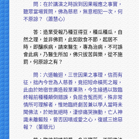
問：在於講演之時說到因果報應之事實，
聽眾當場質問，佛為慈悲，無意相犯一次，何
不原諒？（蕭慧心）
答：造業受報乃種豆得豆，種瓜種瓜，自
然之理，並非佛罰，此如飲食不節，起居不
時，即釀疾病，請來醫生，專為治病，不可誤
會此病，乃醫生所加，佛只拔苦與樂，從不施
罰，何原諒之有？
問：六道輪迴，三世因果之事理，信而有
征，拙內今世為人慈善，竟招短命橫死之報，
此由於她宿世廣造殺業果熟，今生緣遇以致臨
終報前種種顛倒錯誤，負屈含冤而死，殊非常
情所可理解者，惟她臨終劇苦兼以學人當時未
聞佛法，於她氣絕時，淒慘痛哭撫動，亡人神
識未離軀殼，曾否因嗔或愛之心，復感三途惡
報？（董頤元）