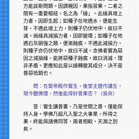
方能談斯問題。因謂親因，果指習果，二者之
間有一重要樞紐，名之為「緣」。此緣具增上
力者，因即生起；如種子在地遇水，便能生
芽，不遇此增上力，則種子仍伏地中，故曰不
滅。倘緣具減損力者，因即變壞；如種子在地
遇石灰硝強之類，便漸蝕腐，不遇此減損力，
則種子亦仍伏地中，故曰不滅。念佛者實為惡
因之減損緣，能將惡種子蝕腐，故曰消滅，理
非矛盾。更應知此是以緣轉變其成分，決不是
善惡抵銷也。
問：在聖帝殿作鸞生，後堂主選作講生，
現今聽佛理，然後能得好善果否？（吳央）
答：鸞生講善書，乃是世間之善，僅能保
持人身。學佛乃超凡入聖之大事業，所得之
果，終能與諸佛同等，兩者相較，天淵之別
矣。