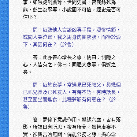
事，如喂虎飼鷹等。世間史書，曾載鯀死為
熊，彭生為豕等，小說固不可信，經史是否可
信耶？
問：每聽他人言談凶毒手段，淒慘情節，
或聞人哭泣聲，我之周身肉團緊張，而極於淚
下，其因何在？（於魯）
答：此亦善心增長之象，儒曰：惻隱之
心，人皆有之。佛曰：同體大悲等，俱近之
矣。
問：每於夜夢，常遇見已死叔父，與幾個
已死兄長及已死友人，有時不語，有時話長，
甚至圍坐而進食，此種夢影有何意在？（於
魯）
答：夢係下意識作用。攀緣六塵，皆有落
影，所謂日有所思，夜有所夢，然皆虛妄不
實，卻與吉凶無關。倘能公務之餘，攝心念