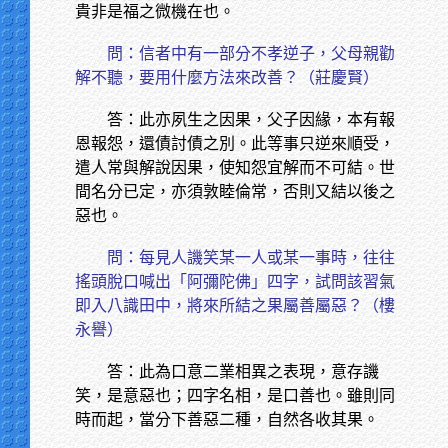
貴非是福之微機在也。
問：信者中有一部分不孝逆子，父母親勸
解不聽，要用什麼方法來改善？（莊慶賢）
答：此亦夙生之因果，父子因緣，本有報
恩報怨，還債討債之別。此等事只逆來順受，
遣人常與解說因果，使知怨宜解而不可結。世
間名分已定，亦須敦睦倫常，否則又結以後之
惡也。
問：每見人譏笑某一人或某一事時，往往
搖頭脫口喊出「阿彌陀佛」四字，試問該習氣
即入八識田中，將來所結之果屬善屬惡？（樓
永譽）
答：此為口意二業相異之表現，意存譏
笑，是意惡也；四字名相，是口善也。雖則同
時而起，當分下善惡二種，自然各收其果。