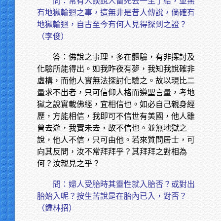
問：常有人談說人畜死去一生了結，並無
有地獄輪迴之事，這無非是昔人傳說，倘確有
地獄輪迴，自古至今有何人見得探到之證？
（李俊）
答：佛說之事理，多在體驗，有非探討及
化驗所能得出。如我昨夜有夢，我知我說確非
虛構，而他人實無法探討化驗之。故以現比二
量求不出者，只可信仰人格而遵聖言量，考地
獄之說實載佛經，宜相信也。如必自己親身經
歷，方能相信，我即可不信世有美國，他人雖
曾去遊，我實未去，故不信也。並無地獄之
說，他人不信，只可由他。若來質問居士，可
向其反問，汝不常拜拜乎？其拜拜之對相為
何？汝親見之乎？
問：婦人受胎時其靈性就入胎否？或對出
胎始入呢？按生苦說是在胎內已入，對否？
（鍾林招）