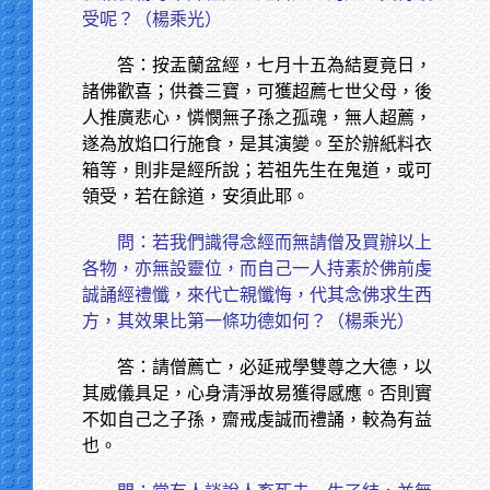
受呢？（楊乘光）
答：按盂蘭盆經，七月十五為結夏竟日，
諸佛歡喜；供養三寶，可獲超薦七世父母，後
人推廣悲心，憐憫無子孫之孤魂，無人超薦，
遂為放焰口行施食，是其演變。至於辦紙料衣
箱等，則非是經所說；若祖先生在鬼道，或可
領受，若在餘道，安須此耶。
問：若我們識得念經而無請僧及買辦以上
各物，亦無設靈位，而自己一人持素於佛前虔
誠誦經禮懺，來代亡親懺悔，代其念佛求生西
方，其效果比第一條功德如何？（楊乘光）
答：請僧薦亡，必延戒學雙尊之大德，以
其威儀具足，心身清淨故易獲得感應。否則實
不如自己之子孫，齋戒虔誠而禮誦，較為有益
也。