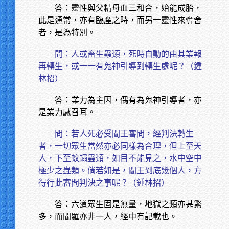
答：靈性與父精母血三和合，始能成胎，
此是通常，亦有臨產之時，而另一靈性來奪舍
者，是為特別。
問：人或畜生蟲類，死時自動的由其業報
再轉生，或一一有鬼神引導到轉生處呢？（鍾
林招）
答：業力為主因，偶有為鬼神引導者，亦
是業力感召耳。
問：若人死必受閻王審問，經判決轉生
者，一切眾生當然亦必同樣為合理，但上至天
人，下至蚊蠅蟲類，如目不能見之，水中空中
極少之蟲類。倘若如是，閻王到底幾個人，方
得行此審問判決之事呢？（鍾林招）
答：六道眾生固是無量，地獄之類亦甚繁
多，而閻羅亦非一人，經中有記載也。