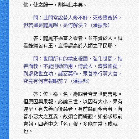
佛，使念歸一，則無此事矣。
問：此問常說若人修不好，死後墮畜道，
但若還是龍鳳呢，是何解決？（潘振邦）
答：龍鳳不過畜之靈者，並不貴於人。試
看蜂蟻皆有王，豈得謂高於人類之平民耶？
問：世間所有的精忠報國，弘化世間，指
善而教，不能則勸節用，博愛人，濟貧恤孤，
到處救世立功，諸惡莫作，眾善奉行等大善，
究竟有何吉報眼前？（潘振邦）
答：位、祿、名、壽四者皆是世間吉報。
但原因與果報，必論三世，以因有大小，果有
遲早，有先善而後惡者，有前惡而今善者，有
善小惡大之互異，故須合而統觀。如必求眼前
吉報，四者中之「名」報，多能在當下成就
也。