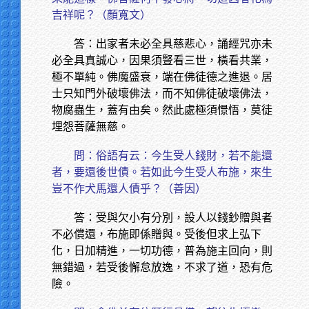
吉祥呢？（顏寬文）
答：出家者未必全具慈悲心，誦經咒亦未
必全具真誠心，因果須豎看三世，橫看共業，
極不單純。佛魔盛衰，端在佛徒德之進退。居
士只知門外破壞佛法，而不知佛徒破壞佛法，
物腐蟲生，蓋有由矣。然此處極須憬悟，莫徒
埋怨菩薩無慈。
問：俗語有云：今生受人錢財，若不能還
者，要還後世債。若如此今生受人布施，來生
豈不作犬馬還人債乎？（善因）
答：受與欠小有分別，設人以錢鈔贈與者
不必償還，布施即係贈與。受後但求上弘下
化，日加精進，一切功德，普為施主回向，則
無錯過，若受後懈怠放逸，不求了道，恐有危
險。