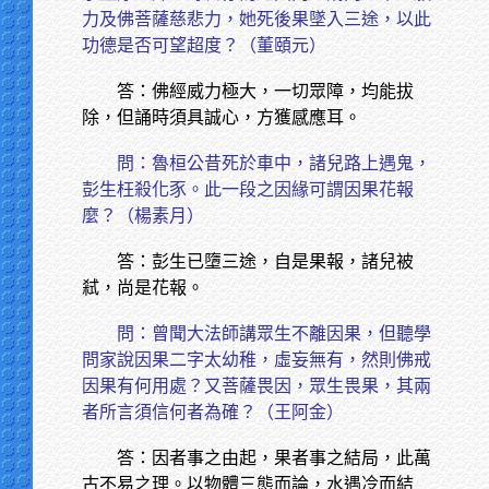
力及佛菩薩慈悲力，她死後果墜入三途，以此
功德是否可望超度？（董頤元）
答：佛經威力極大，一切眾障，均能拔
除，但誦時須具誠心，方獲感應耳。
問：魯桓公昔死於車中，諸兒路上遇鬼，
彭生枉殺化豕。此一段之因緣可謂因果花報
麼？（楊素月）
答：彭生已墮三途，自是果報，諸兒被
弒，尚是花報。
問：曾聞大法師講眾生不離因果，但聽學
問家說因果二字太幼稚，虛妄無有，然則佛戒
因果有何用處？又菩薩畏因，眾生畏果，其兩
者所言須信何者為確？（王阿金）
答：因者事之由起，果者事之結局，此萬
古不易之理。以物體三態而論，水遇冷而結