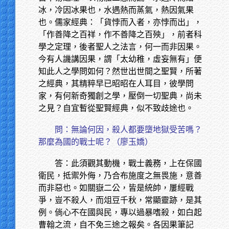
冰，冷因冰果也，水遇熱而蒸氣，熱因氣果
也。儒家經典：「貨悖而入者，亦悖而出」，
「作善降之百祥，作不善降之百殃」，前者科
學之定理，後者聖人之法言，何一而非因果。
今有人譏講因果，謂「太幼稚，虛妄無有」便
知此人之學問如何？然世出世間之聖賢，所著
之經典，其精粹早已昭昭在人耳目，彼學問
家，有何新奇獨創之學，壓倒一切聖典，尚未
之見？自宜暫從聖賢經典，似不致歧途也。
問：無論何因，殺人都要墮地獄受苦嗎？
那麼為國的戰士呢？（廖玉嬌）
答：此須觀其動機，戰士義務，上在保國
衛民，抵禦外侮，乃合布施度之無畏施，意善
而非惡也。如關嶽二公，皆是統帥，屢經戰
爭，豈不殺人，而俎豆千秋，常顯靈跡，是其
例。倘心不在國與民，專以過暴嗜殺，如白起
曹翰之流，自不免三途之報矣。各因果筆記