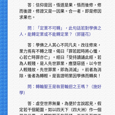
答：信仰是因，悟道是果，悟而後修，修
而後證，修證又是一因果。合一者，即是修因
求果也。
問：「定業不可轉」，此句話若對學佛之
人，能轉定業或不能轉定業？（郭蓮花）
答：學佛之人其心不同凡夫，改往修來，
業力焉有不轉之理。偈曰「罪若起時將心懺，
心若亡時罪亦亡」。經曰「受持讀誦此經，若
為人輕賤，是人先世罪業，應墮惡道，以今世
人輕賤故，先世罪業，即為消滅」。前者為消
除，後者為轉輕。是皆證明業因學佛而轉矣！
問：轉輪聖王是執管輪迴之王嗎？（施好
學）
答：虛空世界無量，為便於言說起見，假
定若干個範圍，如以四天下（四大洲）作一個