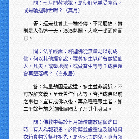
問：七月開赦地獄，是使好兄弟受食否，
或是輪迴轉世呢？（真月）
答：這是社會上一種俗傳，不足聽信，實
則是人借這一天，湊湊熱鬧，大吃一頓酒肉而
已。
問：法華經說：釋迦佛從無量劫以前成
佛，何以其他經多說，釋尊多生以前曾做過仙
人，凡夫，或墮地獄，或做畜生等等？成佛還
會再墮落嗎？（白永居）
答：無量劫固是說遠，多生並非說近，不
可誤解文義，至云曾作仙人等，皆指成佛以前
之事也。豈有成佛以後，再為種種眾生者，如
二千餘年前之迦毗羅國太子乃其化身耳。
問：佛教中每於七月請僧施放瑜伽焰口
時，有人為報親恩，於附薦並設靈位及辦紙料
衣箱食物等祭拜祖先，是否死亡的鬼，真有領