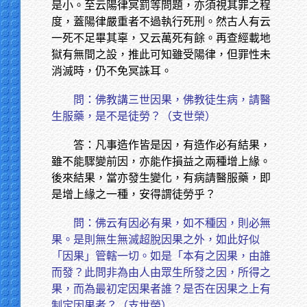
是小。至云陽律冥罰等問題，亦須視其罪之程
度，蓋陽律嚴重者不過執行死刑。然古人有云
一死不足畢其辜，又云萬死有餘。再查經載地
獄有無間之設，推此可知雖受陽律，但罪性未
消滅時，仍不免冥誅耳。
問：佛教講三世因果，佛教徒生病，請醫
生服藥，是不是徒勞？（支世榮）
答：凡事造作皆是因，有造作必有結果，
雖不能驟變前因，亦能作損益之兩種增上緣。
後來結果，當亦發生變化，有病請醫服藥，即
是增上緣之一種，安得謂徒勞乎？
問：佛云有因必有果，如不種因，則必無
果。是則無生無滅超脫因果之外，如此好似
「因果」管轄一切。如是「本有之因果，由誰
而發？此問非為由人由眾生所發之因，所得之
果，而為最初定因果者誰？是否在因果之上有
制定因果者？（支世榮）