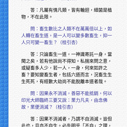
答：凡屬有情凡類，皆有輪迴，細菌是植
物，不在此限。
問：畜生數比之人類不在萬萬倍以上，如
人轉在畜生道，是一人可以變多數畜生，抑一
人只可變一畜生？（桂引杏）
答：只論畜生一道，一神識寄託一身，當
聞之矣，若有他說尚不得知。私揣來問之意，
或疑畜多人少，若一人，一身，何來如許之
畜？要知變畜生者，包括六道而言，況畜生生
生死死，有經數大劫尚不能脫離本道者哉。
問：因果永不消滅，善惡不能抵銷，何以
印光大師臨終三要又說：業力凡夫，由念佛
故，業便消滅？（桂引杏）
答：因果不消滅者，乃謂不自消滅。豈但
此也，且亦不自生。必先明乎「不自」之理，