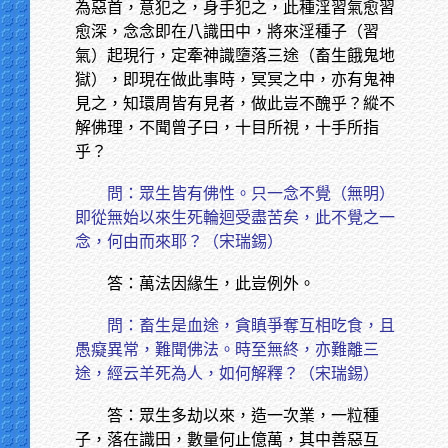
為惡首，意犯之，身手犯之，此種淫習氣愈習
愈深，念念即在八識田中，將來淫種子（習
氣）起現行，定牽神識墮落三途（畜生餓鬼地
獄），即現在做此事時，冥冥之中，亦有鬼神
見之，知環周皆有見者，做此豈不醜乎？縱不
解佛理，不聞曾子曰，十目所視，十手所指
乎？
問：眾生皆有佛性。只一念不覺（無明）
即從無始以來生死輪迴受盡苦矣，此不覺之一
念，何由而來耶？（宋瑞錫）
答：萬法因緣生，此豈例外。
問：畜生是血途，貪瞋爭奪互相吃食，且
愚癡異常，難聞佛法。時至無終，亦難離三
途，經云羊死為人，如何解釋？（宋瑞錫）
答：眾生多劫以來，造一次業，一粒種
子，落在識田，數量何止億萬，其中善惡互