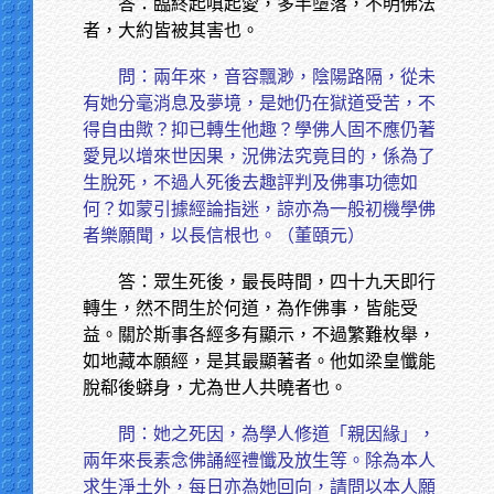
答：臨終起嗔起愛，多半墮落，不明佛法
者，大約皆被其害也。
問：兩年來，音容飄渺，陰陽路隔，從未
有她分毫消息及夢境，是她仍在獄道受苦，不
得自由歟？抑已轉生他趣？學佛人固不應仍著
愛見以增來世因果，況佛法究竟目的，係為了
生脫死，不過人死後去趣評判及佛事功德如
何？如蒙引據經論指迷，諒亦為一般初機學佛
者樂願聞，以長信根也。（董頤元）
答：眾生死後，最長時間，四十九天即行
轉生，然不問生於何道，為作佛事，皆能受
益。關於斯事各經多有顯示，不過繁難枚舉，
如地藏本願經，是其最顯著者。他如梁皇懺能
脫郗後蟒身，尤為世人共曉者也。
問：她之死因，為學人修道「親因緣」，
兩年來長素念佛誦經禮懺及放生等。除為本人
求生淨土外，每日亦為她回向，請問以本人願