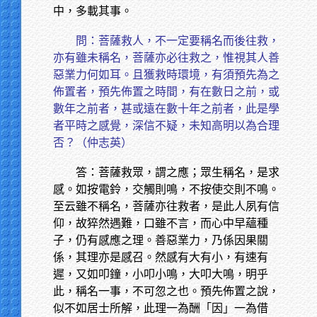
中，多載其事。
問：菩薩救人，不一定要稱名而後往救，
亦有雖未稱名，菩薩亦必往救之，惟視其人善
惡業力何如耳。且獲救時環境，有須預先為之
佈置者，預先佈置之時間，有在數日之前，或
數年之前者，甚或遠在數十年之前者，此是學
者平時之感覺，深信不疑，未知高明以為合理
否？（仲志英）
答：菩薩救眾，謂之應；眾生稱名，是求
感。如按電鈴，交觸則鳴，不按使交則不鳴。
至云雖不稱名，菩薩亦往救者，是此人夙有信
仰，故猝然遇難，口雖不言，而心中早蘊種
子，仍有感應之理。善惡業力，乃係因果關
係，其理亦是感召。然感有大有小，有速有
遲，又如叩鐘，小叩小鳴，大叩大鳴，明乎
此，稱名一事，不可忽之也。預先佈置之說，
似不如居士所解，此理一為酬「因」一為借