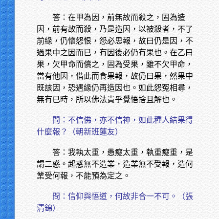
答：在甲為因，前無故而殺之，固為造
因，前有故而殺，乃是造因，以被殺者，不了
前緣，仍懷怨恨，怨必思報，故曰仍是因，不
過果中之因而已，有因後必仍有果也。在乙曰
果，欠甲命而償之，固為受果，雖不欠甲命，
當有他因，借此而食果報，故仍曰果，然果中
既該因，恐遇緣仍再造因也。如此怨冤相尋，
無有已時，所以佛法貴乎覺悟捨且解也。
問：不信佛，亦不信神，如此種人結果得
什麼報？（朝新班蓮友）
答：我執太重，愚癡太重，執重癡重，是
謂二惑。起惑無不造業，造業無不受報，造何
業受何報，不能預為定之。
問：信仰與悟道，何故非合一不可。（張
清錦）