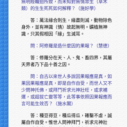
無明經輪迴所致，而未知對無情眾生（草木
類）的生生死死如何解釋？（施好學）
答：萬法緣合則生，緣盡則滅，動物除色
身外，並有神識（情）故起無明。礦植無神
識，只其假相因「緣」生滅耳。
問：阿修羅是造什麼因的果報？（慧德）
答：修羅分在天、人、鬼、畜四界，其屬
天界者乃下品十善之因。
問：自古以來世人多說因果報應是真，如
果因果報應是真，即是自作自受，而世人又不
少問神托佛，或拜鬥祈求元神壯旺，或求補
運，或超拔亡靈等等，此等事依照因果報應而
言可能生效否？（施水閣）
答：種豆得豆，種瓜得瓜，確鑿不虛，誠
屬自作自受。惟世人問神拜鬥，祈求元神壯