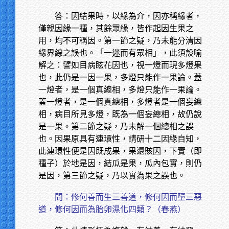
答：因結果時，以緣為介，因亦稱緣者，
僅親因緣一種，其餘眾緣，皆作起因生果之
用，均不可稱因。第一節之疑，乃未能分清因
緣界線之誤也。「一迷而有眾相」，此須設喻
解之：譬如目病眩花因也，視一燈而現多燈果
也，此仍是一因一果，多燈只能作一果論。蓋
一燈者，是一個真總相，多燈只能作一果論。
蓋一燈者，是一個真總相，多燈者是一個妄總
相，病目所見多燈，既為一個妄總相，故仍說
是一果。第二節之疑，乃未解一個總相之誤
也。因果原具有連環性，請研十二因緣自知，
此連環性便是因既成果，果還賅因，下實（即
種子）於地是因，結瓜是果，瓜內包實，則仍
是因，第三節之疑，乃以實為果之誤也。
問：修何善而生三善道，修何因而墮三惡
道，修何因而為胎卵濕化四類？（春燕）