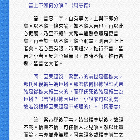
十善上下如何分解？（周慧德）
答：善惡二字，自有等次，上與下即分
矣。以不殺一條來論，如不殺人善也，再以此
心擴展，乃至不殺牛犬豬羊雞鴨魚蝦是更善
矣，再至於一切不殺，殺心泯盡，則善之上上
者矣。若心量有限，時間短少，推行不普，皆
善之小者。反之心量無限，長時不懈，推行普
遍，皆善之大者。
問：因果經說：梁武帝的前世是個樵夫，
郗氏死後轉生為巨蟒。那麼依何根據說梁武帝
確是從樵夫轉生來的？而郗氏死後確是轉生為
巨蟒？（若說根據因果經，小說家可以亂寫，
故若說根據因果經是不成理的）。（葉慶春）
答：梁帝郗後等事，皆出釋尊以後，故經
不載。信與不信，可任個人之見解。然以比量
而論，事亦並非無理，阿含經多載釋尊前生之