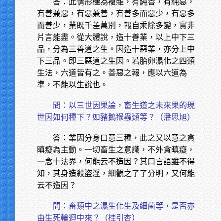
答：此情形極為複雜，有純善，有純惡，
有善兼惡，有惡兼善，有善多而惡少，有惡多
而善少，業既千差萬別，報自乘除多變，實非
片言能盡。從大體說，造十善業，以上中下三
品，分為三善道之生。因造十惡業，亦分上中
下三品。即三惡道之生因。若胎卵濕化之四類
生法，六道皆有之。善惡之報，應以六道為
準，不能以生說也。
問：以三世因果論，畜生道之未來果的現
世因如何種下？如豬鵝猴蟲類等？（潘思旭）
答：業因分身口意三種，此之又以意之貪
瞋癡為主動。一切畜生之意識，不外貪瞋癡，
一念十法界，何能云不造因？其口言語雖不得
知，其身造殺盜淫，細觀之了了分明，又何能
云不造因？
問：畜類中之濕生化生及細菌等，是否亦
由生死輪迴中來？（桂引杏）