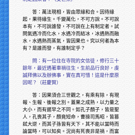
答：萬法現相，皆由眾緣和合。因待緣
起，果待緣生。千變萬化，不可方說。不可說
本有，不可說誰發，不可說在上有制定者。試
問氣遇冷而化水，水遇冷而結冰，冰遇熱而融
水，水遇熱而蒸氣，皆因果也。究以何者為本
有？是誰而發，有誰制定乎？
問：有一位住在寺院的女信徒，修行三十
餘年，最近遇著車禍往生。生前品行良好，虔
誠拜佛以及辦佛事，實在真可惜！這是什麼原
因呢？（莊慶賢）
答：因果須合三世觀之，有乘有除，有現
報、生報、後報之別。蓋果之成熟，以力量之
大小，而有遲早之不同。如孔子顏子，皆是聖
人，孔喪其子，顏竟短命，曹操司馬昭，皆篡
弒大逆，而其子孫皆有天下，其不能以當時而
論當時，可以知矣。況尚有死喪非是禍，而富