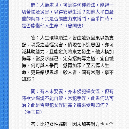
問：人類處世，可籌得何種妙法，能避一
切苦惱及災害，以得安靜生活？如他人平白嚴
重的侮辱，余是否能盡力來搏鬥，至爭鬥時，
是否能傷他人生命？（曾同德）
答：人生環境順逆，皆由遠近因果以為支
配。現受之苦惱災害，倘現在不造惡因，亦可
減其助緣力，且能避免將來之發生。他人橫加
侮辱，當反求諸己，定有招侮辱之道，宜自懺
悔，何可與人爭鬥，怨再加深？至云傷人生
命，更是錯誤思想，殺人者，國有常刑，寧不
知耶？
問：有人未娶妻，亦未侵犯過女淫，但有
時欲火燃燒不能自禁，常犯手淫，此患何法可
治？此是否與犯女淫同罪？將來受報如何？
（潘玉泉）
答：比犯女性罪輕，因未加害對方也。淫