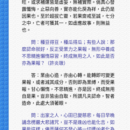
旺，或求補運皆是虛妄，無補實際。倘真心發
露懺悔，止惡向善，實亦能化戾為祥，此仍是
因果也。至於超拔亡靈，若果齋戒至誠，七分
之中，亡者可獲其一，如虛應故事，則無益
也。
問：種豆得豆，種瓜得瓜；有些人說：那
麼認命就好，反正受業力之果報，無形中養成
不思精進懶惰惡習，終成無用之人，如此是否
亦為果報？（許炎墩）
答：業由心造，亦由心轉。能轉即可變更
果報，或者減其成分，否則即為業縛，而受果
報。甘心懶惰，不思精進，亦是因。終成無用
自是果。豈非皆由自取，所謂凡夫認命，智者
造命，此處大須著眼。
問：出家之人，心田已變慈悲，每日早晚
誦念楞嚴大悲諸咒，豈不是逢凶也能化吉，如
果能這樣，佛菩薩何不發心將一切遭凶者化為