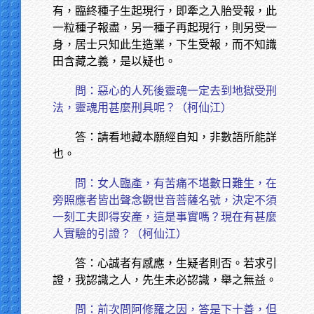
有，臨終種子生起現行，即牽之入胎受報，此
一粒種子報盡，另一種子再起現行，則另受一
身，居士只知此生造業，下生受報，而不知識
田含藏之義，是以疑也。
問：惡心的人死後靈魂一定去到地獄受刑
法，靈魂用甚麼刑具呢？（柯仙江）
答：請看地藏本願經自知，非數語所能詳
也。
問：女人臨產，有苦痛不堪數日難生，在
旁照應者皆出聲念觀世音菩薩名號，決定不須
一刻工夫即得安產，這是事實嗎？現在有甚麼
人實驗的引證？（柯仙江）
答：心誠者有感應，生疑者則否。若求引
證，我認識之人，先生未必認識，舉之無益。
問：前次問阿修羅之因，答是下十善，但