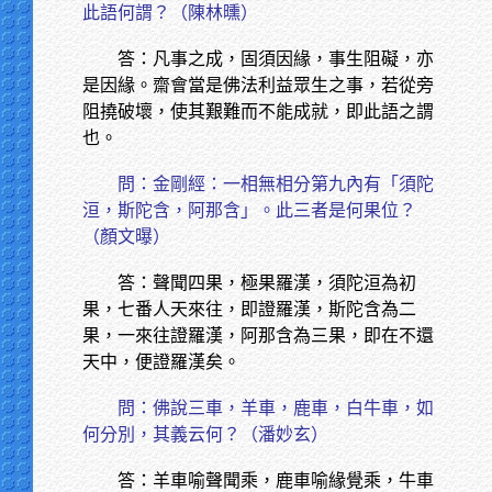
此語何謂？（陳林曛）
答：凡事之成，固須因緣，事生阻礙，亦
是因緣。齋會當是佛法利益眾生之事，若從旁
阻撓破壞，使其艱難而不能成就，即此語之謂
也。
問：金剛經：一相無相分第九內有「須陀
洹，斯陀含，阿那含」。此三者是何果位？
（顏文曝）
答：聲聞四果，極果羅漢，須陀洹為初
果，七番人天來往，即證羅漢，斯陀含為二
果，一來往證羅漢，阿那含為三果，即在不還
天中，便證羅漢矣。
問：佛說三車，羊車，鹿車，白牛車，如
何分別，其義云何？（潘妙玄）
答：羊車喻聲聞乘，鹿車喻緣覺乘，牛車