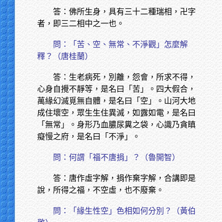
答：佛所生身，具有三十二種瑞相，卍字
者，即三二相中之一也。
問：「苦、空、無常、不淨觀」怎麼解
釋？（唐桂蘭）
答：生老病死，別離，怨會，所求不得，
心身自攪不靜等，是名曰「苦」。四大假合，
萬緣幻滅覓無自體，是名曰「空」。山河大地
成住壞空，眾生生住異滅，如露如電，是名曰
「無常」。身形乃血膿尿糞之袋，心識乃貪瞋
癡慢之府，是名曰「不淨」。
問：何謂「福不唐捐」？（魯開智）
答：唐作虛字解，捐作棄字解，合講即是
說，所得之福，不空虛，也不廢棄。
問：「緣生性空」色相如何分別？（黃伯