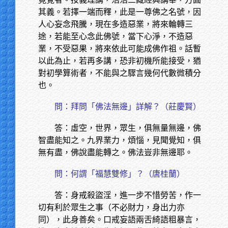
其義。若擇一端而釋，此是一尊佛之名號，因
人心妄念飛騰，現在多造惡業，將來輪轉三
途，若能至心念此佛號，當下心淨，不造惡
業，不受惡果，將來依此可能成佛作祖。話暫
以此為止，若再多講，恐非初機所能接受，猶
對初學算術者，不能與之驟言幾何代數微積分
也。
問：拜問「佛法無邊」詳解？（莊慶賢）
答：虛空，世界，眾生，俱無量無邊，佛
智盡能知之。九界業力，煩惱，見聞覺知，俱
無有盡，佛說盡能轉之。佛法豈非無邊耶。
問：何謂「福慧雙修」？（唐桂蘭）
答：身戒殺盜淫，進一步不惜勞苦，作一
切有利於眾生之事（不必財力，身出力亦
同），此身善矣。口戒妄語兩舌綺語粗暴言，