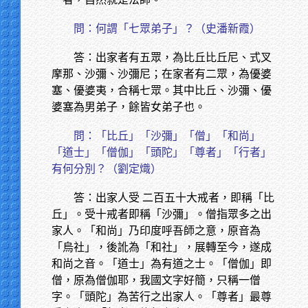
問：何謂「七眾弟子」？（史潘新霞）
答：出家者有五眾，為比丘比丘尼、式叉
摩那、沙彌、沙彌尼；在家者有二眾，為優婆
塞、優婆夷，合稱七眾。其中比丘、沙彌、優
婆塞為男弟子，餘皆女弟子也。
問：「比丘」「沙彌」「僧」「和尚」
「道士」「僧伽」「頭陀」「尊者」「行者」
有何分別？（劉定熾）
答：出家人受 二百五十大戒者，即稱「比
丘」。受十戒者即稱「沙彌」。僧指眾多之出
家人。「和尚」乃印度呼吾師之意，原音為
「烏社」，後訛為「和社」，展轉至今，遂成
和尚之音。「道士」為有道之士。「僧伽」即
僧，原為僧伽耶，我國文字好簡，只稱一僧
字。「頭陀」為苦行之出家人。「尊者」最尊