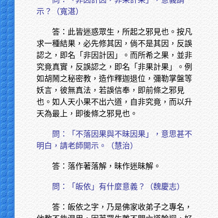
示？（寬湛）
答：此皆迷惑眾生，所起之邪見也。按凡
求一種結果，必先修其因，倘不是其因，反誤
認之，即名「非因計因」。而所希之果，並非
究竟真實，反誤認之，即名「非果計果」。例
如胡鬧之秘密教，造作釋迦退位，彌勒掌盤等
妖言，彼無真法，若誤信奉，即前條之邪見
也。如人天小果不出六道，自非究竟，而以升
天為最上，即後條之邪見也。
問：「不落因果與不昧因果」，意思甚不
明白，請老師開示。（慧治）
答：落作著落解，昧作迷昧解。
問：「皈依」有什麼意義？（魏慶志）
答：皈依之字，乃是佛家收弟子之專名，