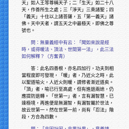
天」如人王等尊稱天子；二「生天」如二十八
天，作善所生之處；三「淨天」三乘諸聖；四
「義天」十住以上諸菩薩，五「第一義天」諸
佛。天中天者，謂五天之中最極天，即佛之尊
號也。
問：無量義經中有云：「聞如來說是經
時，或得暖法、頂法、世間第一法」，此三法
如何解釋？（方奮青）
答：此名四善根，亦名四加行，功夫到相
當程度即可發現，「暖」者，乃近火之時，此
以聖道喻火，人近火則暖，謂修者漸近道矣。
「頂」者，喻已行至高處，但有進退兩途，仍
應提防退轉。「世第一」者，言有漏智慧，已
達極境，再進便是無漏智，有漏智屬於世法，
故云世第一。然在世第一前，尚有「忍法」階
段，方合為四數。
問：「非因計因，非果計果」，意義請