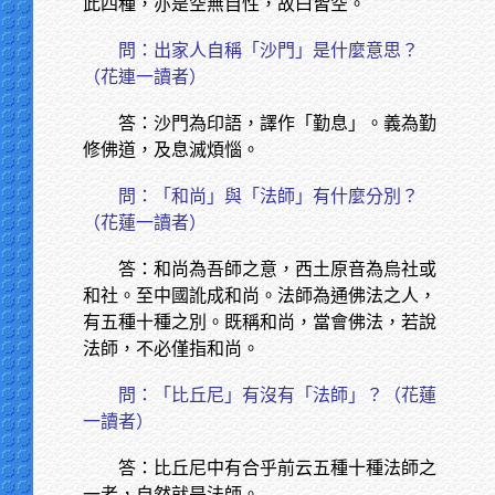
此四種，亦是空無自性，故曰皆空。
問：出家人自稱「沙門」是什麼意思？
（花連一讀者）
答：沙門為印語，譯作「勤息」。義為勤
修佛道，及息滅煩惱。
問：「和尚」與「法師」有什麼分別？
（花蓮一讀者）
答：和尚為吾師之意，西土原音為烏社或
和社。至中國訛成和尚。法師為通佛法之人，
有五種十種之別。既稱和尚，當會佛法，若說
法師，不必僅指和尚。
問：「比丘尼」有沒有「法師」？（花蓮
一讀者）
答：比丘尼中有合乎前云五種十種法師之
一者，自然就是法師。