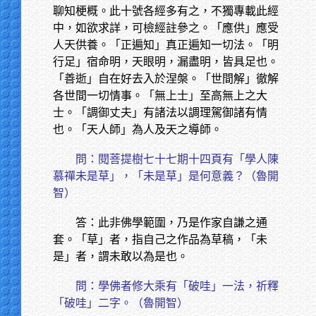
聊知梗概。此十號各經多有之，不獨專載此經
中，如欲求詳，可檢經註參之。「應供」應受
人天供養。「正遍知」真正遍知一切法。「明
行足」宿命明，天眼明，漏盡明，皆具足也。
「善逝」自在好去入於涅槃。「世間解」徹解
各世間一切情事。「無上士」至高無上之大
士。「調御丈夫」有諸法以調理駕御諸有情
也。「天人師」為人及天之導師。
問：閱菩提樹七十七期十四頁有「學人陳
慕禪未是草」，「未是草」是何意義？（魯開
智）
答：此非佛學範圍，乃是作家自謙之通
套。「草」者，指自己之作品為草稿，「未
是」者，謂未敢以為是也。
問：學佛者修大乘有「破哇」一法，祈釋
「破哇」二字。（魯開智）