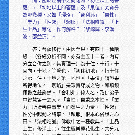
問：關於經論中之詞句如「初住以上的菩
薩」，「初地以上的菩薩」及「果位」究竟分
為哪幾種，又如「瓔珞」「舍利弗」「自性」
「業力」「性起」「賴耶」「法相唯識」「上
生上品」等句，作何解釋？（黎錦輝、李漢
波、邵益清）。
答：菩薩修行，由因至果，有四十一種階
級，（各經分析不同，亦有主五十二者，內有
分立合併之別，其實理一）為十住，十行，十
回向，十地，等覺也。「初住初地」，指十住
之第一住，十地之第一地也。「果位」謂證果
所得地位。「瓔珞」是眾寶穿成之物，如項鎖
佩帶之莊飾然。「舍利弗」係人名，乃佛弟子
中智慧第一之人。「自性」自秉之本性。「業
力」所造善惡事業，而發生之力量。「性起」
性分中起動之諸事。「賴耶」根本心俗說之心
田。「法相唯識」佛教中之一種教典。「上品
上生」修淨土宗，往生極樂蓮花化生，共分九