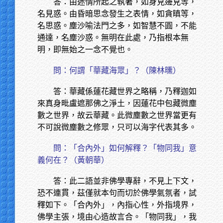
答：由迷情所起之執著，如身見邊見等，
名見惑。由昏暗思念發生之表情，如貪瞋等，
名思惑。塵沙喻法門之多，如智慧不圓，不能
通達，名塵沙惑。無明在此處，乃指根本無
明，即無始之一念不覺也。
問：何謂「華藏海眾」？（陳林曛）
答：華藏係蓮花藏世界之略稱，乃釋迦如
來真身毗盧遮那佛之淨土，因蓮花中包藏微塵
數之世界，故云華藏。此微塵數之世界當更有
不可說微塵數之修眾，只可以海字代表其多。
問：「合內外」如何解釋？「物同我」意
義何在？（黃朝華）
答：此二語並非佛學專辭，不見上下文，
恐不連貫，茲僅就本句而切於佛學氣氛者，試
釋如下。「合內外」，內指心性，外指境界，
佛學主張，境由心造故言合。「物同我」，我