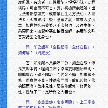
寂俱泯，有念者，自性彌陀，惺惺不昧，此種
境界，可會而不可言，有非初機所能體解。出
世法者斷惑證真，或帶業往生之方法也。入世
法者，即證果出世後，應眾之感，重來入胎度
眾，如世尊迭來娑婆八千次數也；及往生後，
乘願再來，如豐幹寒山拾得諸師，為彌陀文殊
普賢諸聖之化身也。
問：印公語有「全性起修，全修在性」。
如何解？（周羅漢）
答：如來藏本具染淨二分，如金在礦，淨
是真即本覺，喻純金體；染是妄即無始無明，
喻礦塵沙，礦不陶冶，而純金不顯，如來藏不
修，而真性不見。性德寂而照，故能起修，修
德照而寂，故能見性，是性能起修，修仍依
性，性能不二，是所問之大義也。
問：「念念念佛，念念明瞭」，上三字念
應當如何理解？（周羅漢）