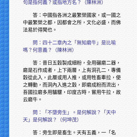
句是指何義？或指地方名？（陳林洲）
答：中國指各洲之最繁榮國家，或一國之
中最繁榮之都，因都會之所，文化必盛，而佛
法易於得聞也。
問：四十二章內之「無知磨牛」是比喻
嗎？何意義？（陳林洲）
答：昔日五穀製成細粉，全用碾磨二器，
磨是石作成者，上下兩層，上有洞孔二，專備
穀從此入，此層或用人推，或用牲畜牽拉，使
之轉動，而洞內入進之穀，即磨成粉而流出，
吾國拉磨多用驢騾，印度古時，嘗用牛拉，故
云磨牛。
問：「不墮旁生」。是何解說？「天中
天」是何解說？（何坤茂）
答：旁生即是畜生。天有五義，一「名