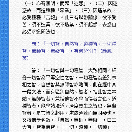
（一）心有無明，而起「迷惑」，（二） 因迷
惑故，而造種種「惡業」，（三）因造業故，
必受種種「苦報」。此三有聯帶關係，欲不受
苦，須不造業，欲不造業，須不起惑，去惑自
必須求道聞法也。
問：「一切智，自然智，道種智，一切種
智，無師智，無礙智」，有何分別？（顧鳳
英）
答：「一切智與一切種智，大致相同。細
分一切智為平等空性之智，一切種智為差別事
相之智。自然智與無師智亦略同。此在經中某
一段文法，而有區別自然。智者，指此智之本
體。無師智者，兼括他智不學而得者言也。道
種智者，能學諸法道，濟度眾生之智也。無礙
智者，是言智之起用，處處通達而無阻礙也。
又按佛學名數，「自然，無師，無礙」，曰三
大智，皆為佛智。「一切，道種，一切種」，