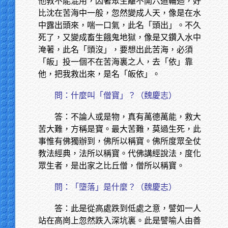
他教不能混用，因著眾生離不開六道輪迴，好
比沈在苦海中一般，忽然變成人天，像是在水
中露出頭來，喘一口氣，此名「頭出」。不久
死了，又變成畜生餓鬼地獄，像是又鑽入水中
淹著，此名「頭沒」，要想出此苦海，必須
「皈」投一個不在苦海裏之人，去「依」靠
他，把我救出來，是名「皈依」。
問：什麼叫「僧寶」？（魏慶志）
答：不論人或是物，真有萬德萬能，救大
苦大難，方稱是寶。最大苦難，莫過生死，此
事惟有佛獨辦到，佛所以稱寶。佛所度眾全仗
教法經典，法所以稱寶。代佛講經說法，度化
眾生者，是出家之比丘僧，僧所以稱寶。
問：「墮落」是什麼？（魏慶志）
答：此是從高處跌到低處之意，譬如一人
站在高崗上忽然跌入深坑裏。此是譬喻人由善