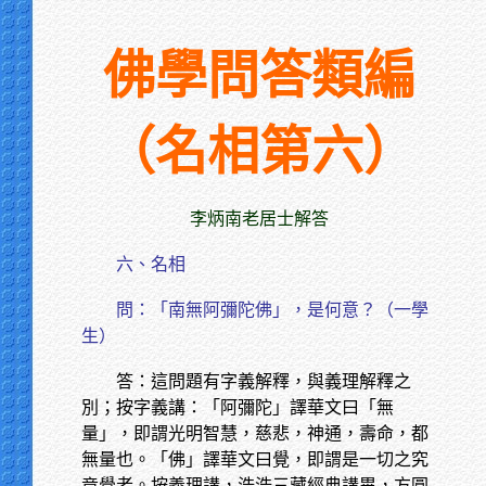
佛學問答類編
（名相第六）
李炳南老居士解答
六、名相
問：「南無阿彌陀佛」，是何意？（一學
生）
答：這問題有字義解釋，與義理解釋之
別；按字義講：「阿彌陀」譯華文曰「無
量」，即謂光明智慧，慈悲，神通，壽命，都
無量也。「佛」譯華文曰覺，即謂是一切之究
竟覺者。按義理講，浩浩三藏經典講畢，方圓