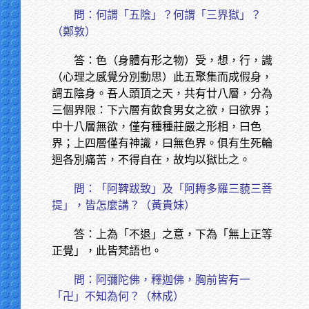
問：何謂「五陰」？何謂「三界獄」？
（鄭敦）
答：色（身體有形之物）受，想，行，識
（心理之感覺分別動思）此五聚集而成假身，
謂五陰身。吾人頭頂之天，共有廿八層，分為
三個界限：下六層有飲食男女之欲，曰欲界；
中十八層無欲，僅有種種莊嚴之形相，曰色
界；上四層僅有神識，曰無色界。俱有生死輪
迴各別痛苦，不得自在，故均以獄比之。
問：「阿鞞跋致」及「阿耨多羅三藐三菩
提」，皆怎麼講？（黃貴妹）
答：上為「不退」之意，下為「無上正等
正覺」，此皆梵語也。
問：阿彌陀佛，釋迦佛，胸前皆有一
「卍」不知為何？（林成）