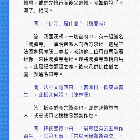
轉惡，或是先修行而後又退轉，就如俗說「下
流了」相同。
問：「佛寺」是什麼？（魏慶志）
答：我國漢朝，一切官府中，有一組織名
「鴻臚寺」，漢明帝派人向西方求經，遇見竺
法蘭迦葉摩騰二尊者，就請他二位用白馬馱著
經像，來住鴻臚寺翻經。遂將鴻臚寺改稱白馬
寺，此是紀念翻經之義。後來凡供佛住僧之
處，就通名曰寺。
問：法華文句四曰：「普曜日，抵突墮畜
生」，此抵突何謂？（陳林曛）
答：抵突猶今言衝突也，即是起憤怒向
人，或意或口之種種惡暴動作也。
問：釋氏要覽中曰：「辯意經有云五事作
畜生」，其第五事：「常以因緣艱難齋會」，