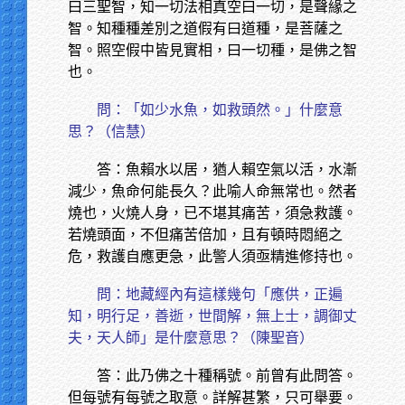
曰三聖智，知一切法相真空曰一切，是聲緣之
智。知種種差別之道假有曰道種，是菩薩之
智。照空假中皆見實相，曰一切種，是佛之智
也。
問：「如少水魚，如救頭然。」什麼意
思？（信慧）
答：魚賴水以居，猶人賴空氣以活，水漸
減少，魚命何能長久？此喻人命無常也。然者
燒也，火燒人身，已不堪其痛苦，須急救護。
若燒頭面，不但痛苦倍加，且有頓時悶絕之
危，救護自應更急，此警人須亟精進修持也。
問：地藏經內有這樣幾句「應供，正遍
知，明行足，善逝，世間解，無上士，調御丈
夫，天人師」是什麼意思？（陳聖音）
答：此乃佛之十種稱號。前曾有此問答。
但每號有每號之取意。詳解甚繁，只可舉要。