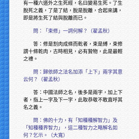
有一種六道外之生死經，名曰變易生死。了生
脫死之義，了是了結，脫是脫離，合起來講，
即是將生死了結與脫離而已。
問：「束修」一詞何解？（翟孟秋）
答：修是割肉成條而乾者，束是縛，束修
謂十條乾肉，古時相見，必有贄物，此是最輕
之禮。
問：歸依師之法名加添「上下」兩字其意
云何？（翟孟秋）
答：中國法師之名，後多是兩字，加上下
者，指上一字及下一字，此取恭敬不敢直呼其
名之義。
問：佛的十力，有「知種種解智力」及
「知種種界智力」，這二種智力之略解名如
何？乞示。（大寬）