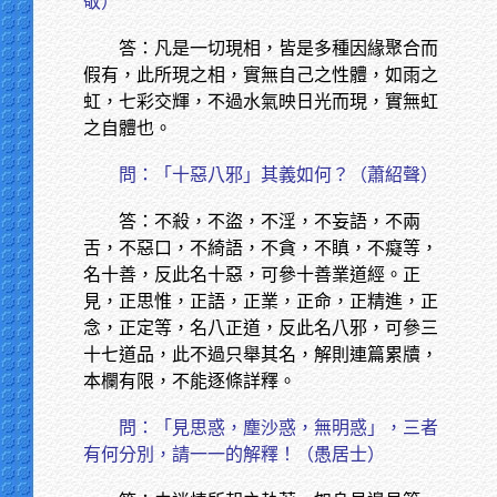
敬）
答：凡是一切現相，皆是多種因緣聚合而
假有，此所現之相，實無自己之性體，如雨之
虹，七彩交輝，不過水氣映日光而現，實無虹
之自體也。
問：「十惡八邪」其義如何？（蕭紹聲）
答：不殺，不盜，不淫，不妄語，不兩
舌，不惡口，不綺語，不貪，不瞋，不癡等，
名十善，反此名十惡，可參十善業道經。正
見，正思惟，正語，正業，正命，正精進，正
念，正定等，名八正道，反此名八邪，可參三
十七道品，此不過只舉其名，解則連篇累牘，
本欄有限，不能逐條詳釋。
問：「見思惑，塵沙惑，無明惑」，三者
有何分別，請一一的解釋！（愚居士）