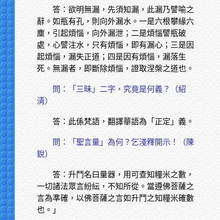
答：欲明無漏，先須知漏，此漏乃譬喻之
辭。如瓶有孔，則向外漏水。一是六根攀緣六
塵，引起煩惱，向外漏泄；二是煩惱譬瓶破
處，心譬注水，只有煩惱，即有漏心；三是因
起煩惱，漏失正道；四是因有煩惱，漏落生
死。無漏者，即斷除煩惱，證取涅槃之道也。
問：「三昧」二字，究竟是何義？（紹
清）
答：此係梵語，翻譯華語為「正定」義。
問：「聖言量」為何？乞淺釋開示！（陳
銳）
答：升鬥名曰量器，用可查知糧米之數，
一切諸法眾言紛紜，不知所從。當遵佛菩薩之
言為準確，以佛菩薩之言如升鬥之知糧米確數
也。」