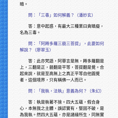
暗。
問：「三毒」如何解義？（潘妙玄）
答：意中起惑，有最大三種業曰貪瞋癡，
名為三毒。
問：「阿耨多羅三藐三菩提」，此要如何
解說？（廖翠玉）
答：此亦梵語，阿華言是無，耨多羅翻是
上，三翻是正，藐翻是平等，菩提翻是覺。合
起來說，就是至高無上之真正平等自他圓覺
者，這個境界，只有稱佛一人而已。
問：「我執，法執」意義為何？（朱幻）
答：執是執著不捨。四大五蘊，假合身
心，本無我之主體，誤認實有，堅固不破，是
為我執。然四大五蘊，亦是諸緣所生，同無實