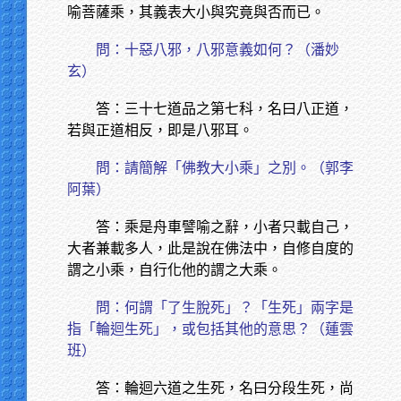
喻菩薩乘，其義表大小與究竟與否而已。
問：十惡八邪，八邪意義如何？（潘妙
玄）
答：三十七道品之第七科，名曰八正道，
若與正道相反，即是八邪耳。
問：請簡解「佛教大小乘」之別。（郭李
阿葉）
答：乘是舟車譬喻之辭，小者只載自己，
大者兼載多人，此是說在佛法中，自修自度的
謂之小乘，自行化他的謂之大乘。
問：何謂「了生脫死」？「生死」兩字是
指「輪迴生死」，或包括其他的意思？（蓮雲
班）
答：輪迴六道之生死，名曰分段生死，尚