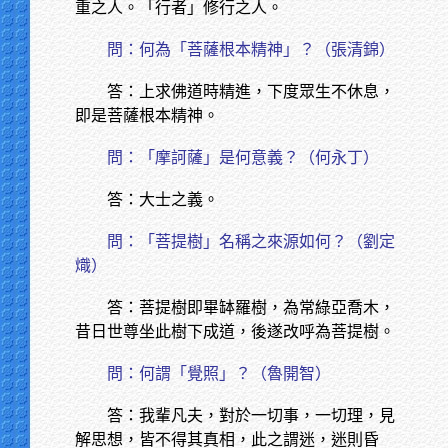
重之人。「行者」修行之人。
問：何為「菩薩根本精神」？（張清錦）
答：上求佛道時精進，下度眾生不休息，
即是菩薩根本精神。
問：「摩訶薩」是何意義？（何永丁）
答：大士之義。
問：「菩提樹」名稱之來源如何？（劉定
熾）
答：菩提樹即畢缽羅樹，為常綠亞喬木，
昔日世尊坐此樹下成道，後遂改呼為菩提樹。
問：何謂「覺照」？（魯開智）
答：我輩凡夫，對於一切事，一切理，見
解思想，皆不得其真相，此之謂迷，迷則昏