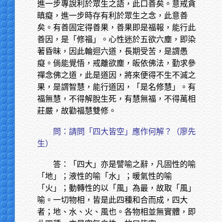
進一步專說利於眾生之語，此口善矣。意戒貪
瞋癡，進一步時存有利於眾生之念，此意善
矣。有善固定得善果，善果即是福報，能行此
善因，是「修福」。心性迷於五欲六塵，即染
著昏昧，因此輪迴六道，長期受苦，是謂愚
癡。倘能覺悟，戒離欲塵，皈依佛法，勤求參
禪念佛之道，此是道因，將來便得不生不滅之
果，是謂智慧，能行道因，「是名修慧」。有
福無慧，不得解脫生死，有慧無福，不得萬相
莊嚴，故勸福慧雙修。
問：請問「四大皆空」應作何解？（廖先
生）
答：「四大」亦是譬喻之辭，凡固性的喻
「地」；液性的喻「水」；暖氣性的喻
「火」；動轉性的以「風」為最，故取「風」
喻。一切物相，皆是此四種和合而成，四大
者；地、水、火、風也。各物相並無實體，即