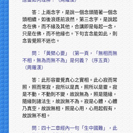
答：上兩念字，是說一個念頭隨著一個念
頭相續，如後浪逐前浪然，第三念字，是說起
念在佛，而不緣及其他，合講即是每起一念，
只是在佛，而不他緣也。下句言念能如此，則
念皆覺照不迷也。
問：「黃檗心要」（第一頁，「無相而無
不相，無為而無不為」是何義？（序五頁）
（周羅漢）
答：此形容靈覺真心之實相。此心寂而常
照，照而常寂，寂所以是真，照所以是靈。寂
是不動，不動則不變，故說無為，照是隨緣，
隨緣則諸法生，故說無不為。寂是心體，心體
乃真空，故說無相，照是心用，心用起假有，
故說無不相。
問：四十二章經內一句「生中國難」，此