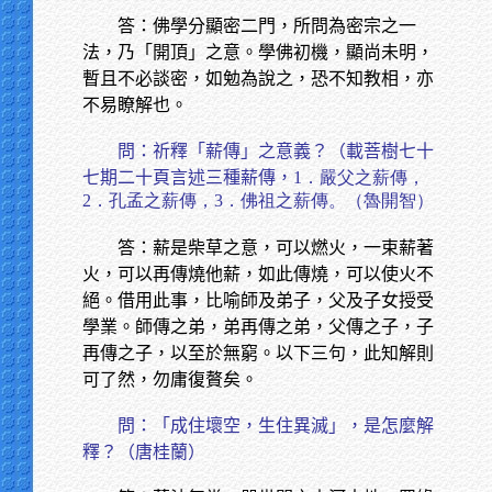
答：佛學分顯密二門，所問為密宗之一
法，乃「開頂」之意。學佛初機，顯尚未明，
暫且不必談密，如勉為說之，恐不知教相，亦
不易瞭解也。
問：祈釋「薪傳」之意義？（載菩樹七十
七期二十頁言述三種薪傳，
1．嚴父之薪傳，
2．孔孟之薪傳，3．佛祖之薪傳。（魯開智）
答：薪是柴草之意，可以燃火，一束薪著
火，可以再傳燒他薪，如此傳燒，可以使火不
絕。借用此事，比喻師及弟子，父及子女授受
學業。師傳之弟，弟再傳之弟，父傳之子，子
再傳之子，以至於無窮。以下三句，此知解則
可了然，勿庸復贅矣。
問：「成住壞空，生住異滅」，是怎麼解
釋？（唐桂蘭）