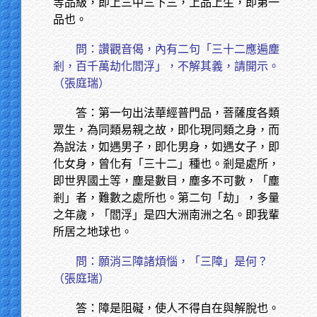
等品級，即上三中三下三，上品上生，即第一
品也。
問：讚觀音偈，內有二句「三十二應遍塵
剎，百千萬劫化閻浮」，不解其義，請開示。
（張庭瑞）
答：第一句出法華經普門品，菩薩度各類
眾生，為同類易親之故，即化現同類之身，而
為說法，如遇男子，即化男身，如遇女子，即
化女身，曾化有「三十二」種也。剎是處所，
即世界國土等，塵是數目，塵多不可數，「塵
剎」者，難數之處所也。第二句「劫」，多量
之年歲，「閻浮」是四大洲南洲之名。即我輩
所居之地球也。
問：願消三障諸煩惱，「三障」是何？
（張庭瑞）
答：障是阻礙，使人不得自在與解脫也。