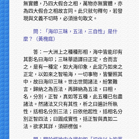
無實體，乃四大假合之相，萬物亦無實體，亦
為四大假合之相故言同。此只就句釋句，若發
現與文義不切時，必須捨句取文。
問：「海印三昧，五法，三自性」是什
麼？（黃槐庭）
答：一大洲上之種種形相，海中皆能印有
其影名曰海印；三昧華語譯曰正定，合而言
之，是有一種定，如大海印象，此定乃如來之
正定，以如來之智喻海，一切事物，皆鑒照其
中，故曰海印三昧。世出世間諸法，紛繁難
言，歸納之為百法，再歸納為五法，曰相，
名，分別，正智，真如等五種，此五種已包盡
諸法。然諸法又只有其性，析之曰遍計所執
性，括相名分別三法；曰依他起性，括相名分
別正智四法；曰圓成實性，括正智與真如二
法。欲求其詳，須研楞伽。