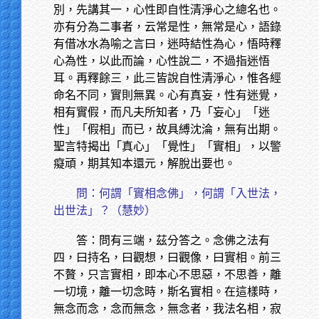
別，先講其一，心性即自性清淨心之總名也。
亦有分為二事者，云常是性，無常是心，語錄
有借冰水為喻之言曰，迷時結性為心，悟時釋
心為性，以此而論，心性說二，不過指迷悟
耳。再釋餘三，此三皆說自性清淨心，惟各經
命名不同，實則無異。心有真妄，性有迷覺，
相有實假，而凡夫所知者，乃「妄心」「迷
性」「假相」而已，故具縛沈淪，無有出期。
聖言特揭出「真心」「覺性」「實相」，以警
癡頑，期其知本還元，解脫出要也。
問：何謂「實相念佛」，何謂「入世法，
出世法」？（慧妙）
答：問有三端，茲分答之。念佛之法有
四，曰持名，曰觀想，曰觀像，曰實相。前三
不贅，只言實相，即本心不思惡，不思善，離
一切境，離一切念時，斯名實相。在這樣時，
無念而念，念而無念，無念者，我法名相，寂