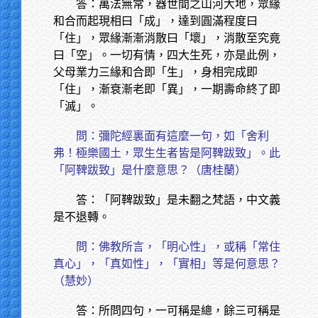
答：萬法無常，器世間之山河大地，眾緣
和合而起現相曰「成」，達到圓滿程度曰
「住」，眾緣漸漸消散曰「壞」，消散至究竟
曰「空」。一切有情，四大生死，亦是此例，
父母業力三緣和合即「生」，身相完成即
「住」，漸衰漸老即「異」，一期壽命終了即
「滅」。
問：彌陀經裏面有這麼一句，如「舍利
弗！極樂國土，眾生生者皆是阿鞞跋致」。此
「阿鞞跋致」是什麼意思？（唐桂蘭）
答：「阿鞞跋致」是未翻之梵語，中文義
是不退轉。
問：佛教所言，「明心性」，或稱「常住
真心」，「真如性」，「實相」等是何意思？
（慧妙）
答：所問四句，一可稱是總，餘三可稱是