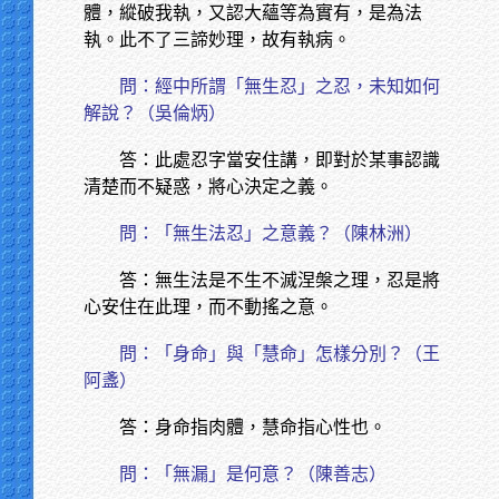
體，縱破我執，又認大蘊等為實有，是為法
執。此不了三諦妙理，故有執病。
問：經中所謂「無生忍」之忍，未知如何
解說？（吳倫炳）
答：此處忍字當安住講，即對於某事認識
清楚而不疑惑，將心決定之義。
問：「無生法忍」之意義？（陳林洲）
答：無生法是不生不滅涅槃之理，忍是將
心安住在此理，而不動搖之意。
問：「身命」與「慧命」怎樣分別？（王
阿盞）
答：身命指肉體，慧命指心性也。
問：「無漏」是何意？（陳善志）