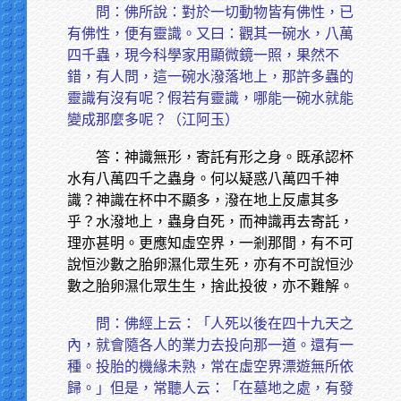
問：佛所說：對於一切動物皆有佛性，已
有佛性，便有靈識。又曰：觀其一碗水，八萬
四千蟲，現今科學家用顯微鏡一照，果然不
錯，有人問，這一碗水潑落地上，那許多蟲的
靈識有沒有呢？假若有靈識，哪能一碗水就能
變成那麼多呢？（江阿玉）
答：神識無形，寄託有形之身。既承認杯
水有八萬四千之蟲身。何以疑惑八萬四千神
識？神識在杯中不顯多，潑在地上反慮其多
乎？水潑地上，蟲身自死，而神識再去寄託，
理亦甚明。更應知虛空界，一剎那間，有不可
說恒沙數之胎卵濕化眾生死，亦有不可說恒沙
數之胎卵濕化眾生生，捨此投彼，亦不難解。
問：佛經上云：「人死以後在四十九天之
內，就會隨各人的業力去投向那一道。還有一
種。投胎的機緣未熟，常在虛空界漂遊無所依
歸。」但是，常聽人云：「在墓地之處，有發