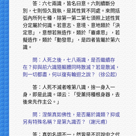
答：六七兩識，皆名曰意。六則續斷分
別，七則恒久我執，是其性質不同處。來問括
弧內所列七種，除第一第二第七須照上述性質
分定屬於何識。若意志、意境、意地類於「決
定思」，意想若無造作，類於「審慮思」，若
擬造作，類於「動發思」，是四者皆屬於第六
識。
問：人死之後，七八兩識，是否繼續存
在？抑與前六識隨軀體同時散滅？若是散滅，
則一切都盡，何以復有輪迴之說？（徐公起）
答：人死不滅者唯第八識，捨一身入一
身，即是此識。頌云：「受薰持種根身器，去
後來先作主公。」
問：涅槃真如佛性，是否屬於識類？抑或
另有特殊名稱？是第九識否？（謝元甫）
答：真如名詞不一，然皆是不可說中之代