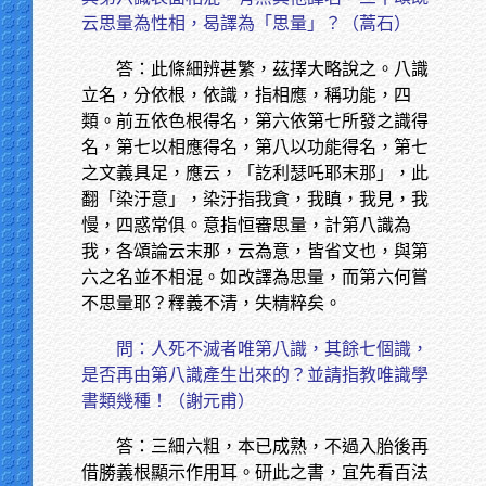
云思量為性相，曷譯為「思量」？（蒿石）
答：此條細辨甚繁，茲擇大略說之。八識
立名，分依根，依識，指相應，稱功能，四
類。前五依色根得名，第六依第七所發之識得
名，第七以相應得名，第八以功能得名，第七
之文義具足，應云，「訖利瑟吒耶末那」，此
翻「染汙意」，染汙指我貪，我瞋，我見，我
慢，四惑常俱。意指恒審思量，計第八識為
我，各頌論云末那，云為意，皆省文也，與第
六之名並不相混。如改譯為思量，而第六何嘗
不思量耶？釋義不清，失精粹矣。
問：人死不滅者唯第八識，其餘七個識，
是否再由第八識產生出來的？並請指教唯識學
書類幾種！（謝元甫）
答：三細六粗，本已成熟，不過入胎後再
借勝義根顯示作用耳。研此之書，宜先看百法