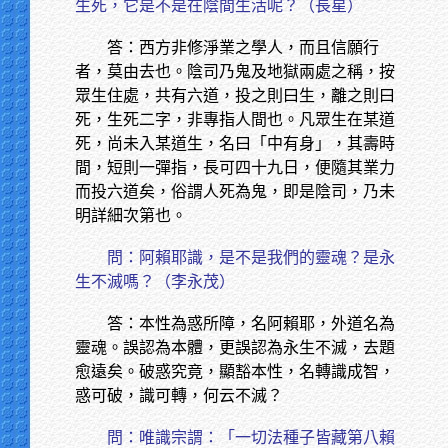
生死，它是不是在陰間生活呢？（長星）
答：西方非修淨業之學人，而且信願行
者，莫由去也。陰司乃鬼及地獄兩處之稱，按
眾生住處，共有六道，投之則曰生，離之則曰
死，生死二字，非專指人間也。凡眾生在某道
死，尚未入某道生，名曰「中有身」，其壽時
間，短則一彈指，長可四十九日，便隨其業力
而投六道矣，俗謂人死為鬼，即是陰司，乃未
明詳細次第也。
問：阿賴耶識，是不是我們的靈魂？是永
生不滅嗎？（李永茂）
答：本性為惑所障，名阿賴耶，外道名為
靈魂。誤認為本體，更誤認為永生不滅，去題
愈遠矣。破惑究竟，顯豁本性，名轉識成智，
惑可破，識可轉，何云不滅？
問：唯識宗謂：「一切法種子皆藏第八賴