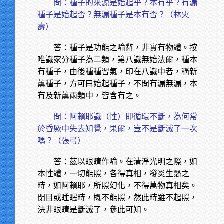
問：種子的來源是始起乎？本有乎？有漏
種子是始起否？無漏種子是本有否？（林火
壽）
答：種子是功能之喻辭，非實有物體。按
唯識家分種子為二類，第八識無始法爾，種本
有種子，由後種種習氣，印在八識中者，稱新
薰種子，方可曰始起種子，不問有漏無漏，本
有及新薰兩類中，皆含有之。
問：阿賴耶識（性）即循環不斷，為何常
於昏厥中失去知覺，果爾，豈不是斷滅了一次
嗎？（張弓）
答：茲以眼睛作喻。在清淨光明之際，如
本性體，一切能照，各得真相，發炎生翳之
時，如阿賴耶，所照幻化，不得萬物真相矣。
閉目或睡眠時，概不能照，然此時雖不起照，
決非眼睛是斷滅了，參此可知。