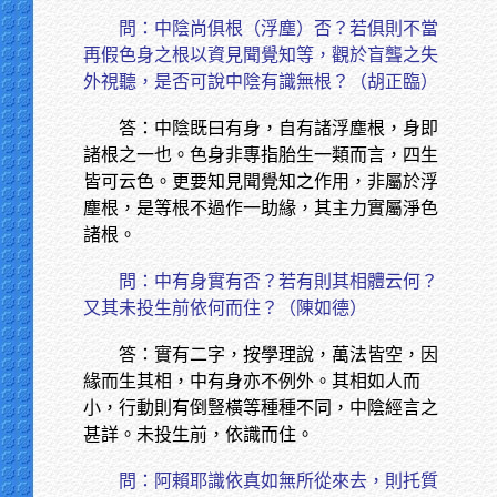
問：中陰尚俱根（浮塵）否？若俱則不當
再假色身之根以資見聞覺知等，觀於盲聾之失
外視聽，是否可說中陰有識無根？（胡正臨）
答：中陰既曰有身，自有諸浮塵根，身即
諸根之一也。色身非專指胎生一類而言，四生
皆可云色。更要知見聞覺知之作用，非屬於浮
塵根，是等根不過作一助緣，其主力實屬淨色
諸根。
問：中有身實有否？若有則其相體云何？
又其未投生前依何而住？（陳如德）
答：實有二字，按學理說，萬法皆空，因
緣而生其相，中有身亦不例外。其相如人而
小，行動則有倒豎橫等種種不同，中陰經言之
甚詳。未投生前，依識而住。
問：阿賴耶識依真如無所從來去，則托質