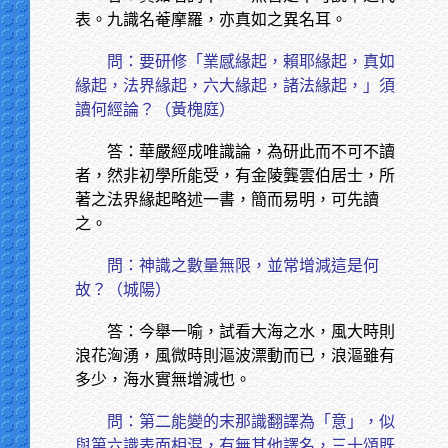
表。九識名菴摩羅，亦真如之異名耳。
問：要研修「業感緣起，賴耶緣起，真如
緣起，法界緣起，六大緣起，諸法緣起，」須
讀何經論？（黃槐庭）
答：華嚴經成唯識論，為研此而不可不讀
者，然非初學所能受，有金陵龔雲伯居士，所
著之法界緣起略述一書，簡而易明，可先讀
之。
問：神識之數量無限，並常增減這是何
故？（城陽）
答：今舉一喻，試看大海之水，風大時則
浪花洶湧，風微時則漚波漂動而已，浪漚雖有
多少，海水實無增減也。
問：第二能變的末那識翻譯為「意」，似
與第六識表面相混，有無其他譯名，三十頌既