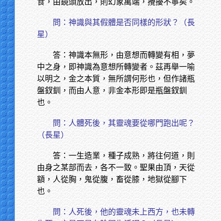
食，由鏡頭放出，則幻象萬端，攪擾不寧矣。
問：神識與其假體是否同樣的形狀？（長
星）
答：神識本無形，由意想而轉變有相，夢
中之身，即神識為意想所轉變者。茲再舉一喻
以明之，金之本質，無所謂何形也，但作諸瓶
盤釵釧，而由人意，非金本形即是瓶盤釵釧
也。
問：人體死後，其靈魂要從哪門跑出呢？
（長星）
答：一生造業，種子成熟，將往何道，則
由身之某部而去，各不一致。聖果由頂，天從
額，人從胸，鬼從腹，畜從膝，地獄從腳下
也。
問：人死後，他的靈魂未上西方，也未轉