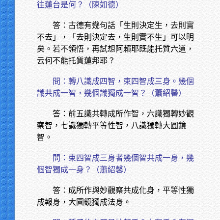
往蓮台是何？（陳如德）
答：古德有幾句話「生則決定生，去則實
不去」，「去則決定去，生則實不生」可以明
矣。若不領悟，再試想阿賴耶既能托質六道，
云何不能托質蓮邦耶？
問：轉八識成四智，束四智成三身。幾個
識共成一智，幾個識獨成一智？（蕭紹馨）
答：前五識共轉成所作智，六識獨轉妙觀
察智，七識獨轉平等性智，八識獨轉大圓鏡
智。
問：束四智成三身者幾個智共成一身，幾
個智獨成一身？（蕭紹馨）
答：成所作與妙觀察共成化身，平等性獨
成報身，大圓鏡獨成法身。