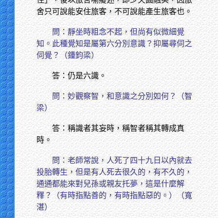
舍只可說能安住旅客，不可說能產生旅客也。
問：靜坐時粗念不起，但尚有似微細覺
知。此種覺知是屬第六分別意識？抑屬尋伺之
伺覺？（鍾鈞梁）
答：仍是六識。
問：妙觀察智，和意識之分別如何？（智
梁）
答：稱識者其妄時，稱智者稱其轉成真
時。
問：老師常說，人死了四十九日以內就去
投胎轉生，但是有人死去很久的，有不久的，
通通都能來對兒孫或親友托夢，這是什麼解
釋？（有時指點善的，有時指點惡的。）（寬
湛）