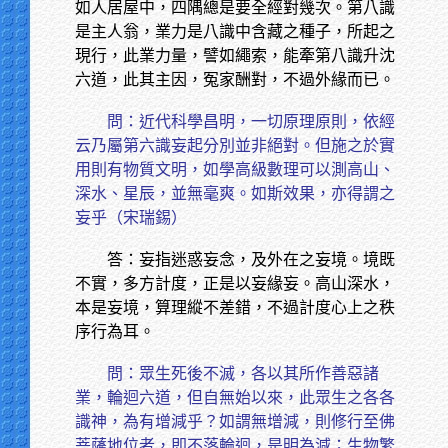
如人居屋中，四隅總是要全經對幾次。第八識
是主人翁，業力是八識中含藏之種子，所起之
現行，此業力量，譬如繩索，能牽第八識升沈
六道，此其主因，冤家酬對，不過外緣而已。
問：近代科學昌明，一切原理原則，依經
云乃屬第六識妄起分別並非絕對。但施之於實
用則有物質文明，如學高級數理可以測高山、
深水、星辰，並無毫爽。如斯效果，亦得謂之
妄乎（宋瑞錫）
答：妄指迷惑妄念，及外在之妄境。境既
不實，多方計度，正是以妄緣妄。高山深水，
本是妄境，算理縱不差錯，不過計度心上之秩
序行為耳。
問：眾生死後不滅，各以其所作善惡諸
業，輪迴六道，但自無始以來，此眾生之各各
識神，為有增減乎？如謂無增減，則修行至佛
菩薩地位者，即不落輪迴，是明為減；生物繁