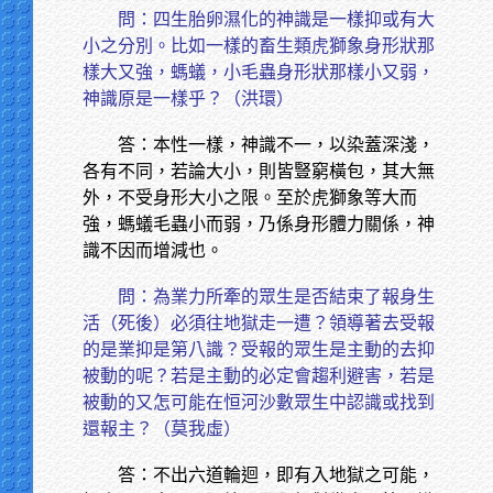
問：四生胎卵濕化的神識是一樣抑或有大
小之分別。比如一樣的畜生類虎獅象身形狀那
樣大又強，螞蟻，小毛蟲身形狀那樣小又弱，
神識原是一樣乎？（洪環）
答：本性一樣，神識不一，以染蓋深淺，
各有不同，若論大小，則皆豎窮橫包，其大無
外，不受身形大小之限。至於虎獅象等大而
強，螞蟻毛蟲小而弱，乃係身形體力關係，神
識不因而增減也。
問：為業力所牽的眾生是否結束了報身生
活（死後）必須往地獄走一遭？領導著去受報
的是業抑是第八識？受報的眾生是主動的去抑
被動的呢？若是主動的必定會趨利避害，若是
被動的又怎可能在恒河沙數眾生中認識或找到
還報主？（莫我虛）
答：不出六道輪迴，即有入地獄之可能，