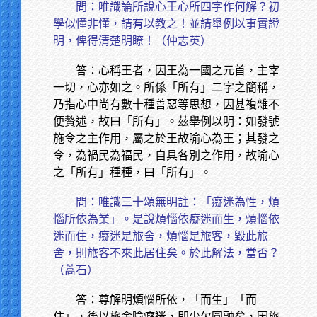
問：唯識論所說心王心所四字作何解？初
學似懂非懂，請有以教之！並請舉例以事實證
明，俾得清楚明瞭！（仲志英）
答：心稱王者，因王為一國之元首，主宰
一切，心亦如之。所係「所有」二字之簡稱，
乃指心中尚有數十種善惡等思想，因甚複雜不
便贅述，故曰「所有」。茲舉例以明：如發號
施令之主作用，屬之於王故喻心為王；其發之
令，為禍民為福民，自具各別之作用，故喻心
之「所有」種種，曰「所有」。
問：唯識三十頌無明註：「癡迷為性，煩
惱所依為業」。是說煩惱依癡迷而生，煩惱依
迷而住，癡迷是旅舍，煩惱是旅客，毀此旅
舍，則旅客不來此居住矣。於此解法，當否？
（蒿石）
答：尊解明煩惱所依，「而生」「而
住」，後以旅舍喻癡迷，即少欠圓融矣，因旅