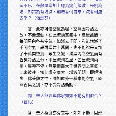
殖不已，在數量增加上應為幾何級數，是明為
增。如謂為有增減，則增者何自來，減者何處
去乎？（張劍芬）
答：此亦可借空氣為喻，空氣因冷熱之
故，不斷流動，在此流動空氣中，建屋萬間，
每間屋內各有空氣，如減去千間，豈能說減了
千間空氣？設再增建十萬間，也不能說是又加
了十萬間空氣。眾生之識，猶屋內之空氣而有
香臭冷熱之分，甲屋流到乙屋，乙屋流到丙
屋，展轉不停，無量無邊大千世界間之空氣，
此來彼往，知此虛空廣大，增減問題，即解決
矣。佛菩薩之性，喻如屋外一種本能空氣，既
無香臭之別，亦不受冷熱衝動。
問：聖人無夢與佛家如如不動有相似否？
（智化）
答：聖人程度亦有差等，如如不動，固然