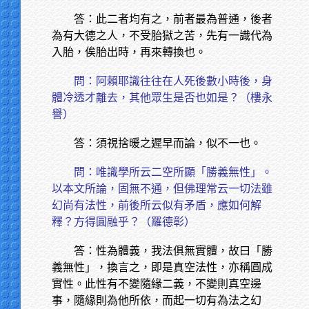
答：此二者均有之，前者最為普通，後者
為有大德之人，不受胎獄之苦，先有一識代為
入胎，俟胎出時，再來轉換也。
問：阿賴耶識往往在人死後數小時後，身
體冷透才離去，其他眾生是否也如是？（樓永
譽）
答：須視捨暖之遲早而論，似不一也。
問：唯識學所云二空所顯「勝義無性」。
以本文所論，固無不通，但佛理常云一切法雖
幻尚有法性，前後所云似有矛盾，應如何解
釋？方得圓融乎？（羅德彰）
答：性為體義，我法俱無實體，故曰「勝
義無性」，換言之，即是真空法性，亦稱圓成
實性。此性有不變隨緣二義，不變則真空邊
事，隨緣則為他所依，而起一切有為法之幻