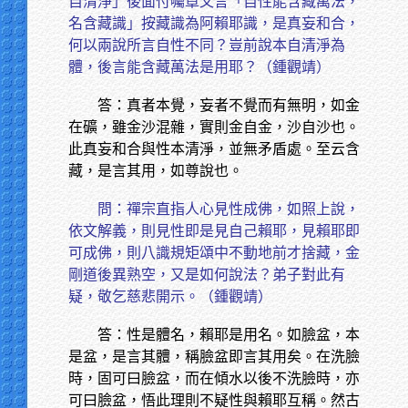
自清淨」後面付囑章又言「自性能含藏萬法，
名含藏識」按藏識為阿賴耶識，是真妄和合，
何以兩說所言自性不同？豈前說本自清淨為
體，後言能含藏萬法是用耶？（鍾觀靖）
答：真者本覺，妄者不覺而有無明，如金
在礦，雖金沙混雜，實則金自金，沙自沙也。
此真妄和合與性本清淨，並無矛盾處。至云含
藏，是言其用，如尊說也。
問：禪宗直指人心見性成佛，如照上說，
依文解義，則見性即是見自己賴耶，見賴耶即
可成佛，則八識規矩頌中不動地前才捨藏，金
剛道後異熟空，又是如何說法？弟子對此有
疑，敬乞慈悲開示。（鍾觀靖）
答：性是體名，賴耶是用名。如臉盆，本
是盆，是言其體，稱臉盆即言其用矣。在洗臉
時，固可曰臉盆，而在傾水以後不洗臉時，亦
可曰臉盆，悟此理則不疑性與賴耶互稱。然古