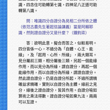
識，四念住可助轉第七識，四神足八正道可助
轉第八識。
問：唯識四分自證分為見相二分所依之體
（依范古農先生著起信論講義）當是阿賴耶
識，然則證自證分又是什麼？（鍾鈞梁）
答：欲明此意，擬合而答之，似較易明。
四分皆係一心，不過分為「自體、心王、能
緣」，及「起用、心所、所緣」，兩大類耳。
見分屬前三類，相分屬後三類，另起一個能緣
作用，而以見分為所緣，謂自證分，再起一個
能緣作用，而以自證分為所緣，謂證自證分。
然此證自證分，仍是自證分所起，不過所謂精
確益求精確，實則以自證分為主體。緣前之見
分，緣後之證自證分，皆其作用。自證分喻如
算術之乘法得數，證自證分喻如棄九法，兩兩
可以互證。