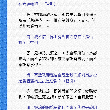
在六道輪迴？（智引）
答：神識輪轉六道，即為業力牽引使然。
所謂「萬般帶不去，惟有業纏身」，又云「引
滿能招業力牽」。
問：我不信世界上有鬼神之存在，是否
對？（智引）
答：鬼神乃六道之一，即靈魂所轉，承認
靈魂，而不承認鬼神，猶之承認有氫氧，而不
承認有水也。
問：有些教徒還信靈魂出殼而跑到另處投
胎變豬變狗之說是否對？（智引）
答：靈魂出殼，即神識離開之謂；變豬變
狗，即輪迴生死之謂，參前兩答，自明此理。
問：靈魂的開始是從何而來？佛教是說因