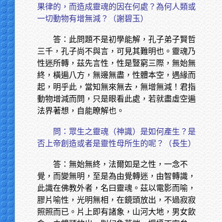
果律的，而造成靈魂的因在何處？為何人類或
一切動物有增無減？（謝碧玉）
答：此問題不是初學能解，孔子弟子賢哲
三千，孔子尚不與言，可見其難明也。靈魂乃
性迷所轉，茲先言性，性是豎窮三際，無始無
終，橫遍八方，無邊無盡，性體本空，遇緣而
起，明乎此，當知無來無去，無增無減！君指
動物增減而問，只是眼看此處，若就盡虛空遍
法界著想，自能瞭解也。
問：眾生之靈魂（神識）是如何產生？是
否上帝創造或者是靈性母所生的呢？（長生）
答：無始無終，法爾如是之性，一念不
覺，而變無明，至是為由覺轉迷，由智轉識，
此識在佛教外者，名曰靈魂。茲以電影而喻，
膠片喻性，光明無相，在鏡頭放出，不過寂寂
照照而已。片上即有諸象，山河大地，男女飲