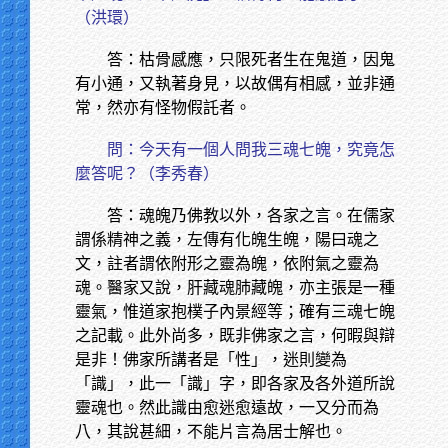
（洪環）
答：枯骨感應，只限死者生在鬼道，因鬼
有小通，又執著身見，以故偶有相感，並非通
常，然亦有怪物假託者。
問：今天有一個人問我三魂七魄，究竟怎
麼答呢？（李秀春）
答：魂魄乃佛教以外，各家之言。在儒家
謂係精神之義，左傳有化魄生魄，陽曰魂之
文，註者謂依附形之靈為魄，依附氣之靈為
魂。醫家又說，肝藏魂肺藏魄，亦主張是一種
靈氣，惟道家抱樸子內景經等；確有三魂七魄
之記載。此外尚多，既非佛家之言，何暇與辯
是非！佛家所講者是「性」，迷則變為
「識」，此一「識」字，即各家及各外道所說
靈魂也。然此識由愈迷愈遠故，一又分而為
八，其說甚細，不能片言為居士解也。