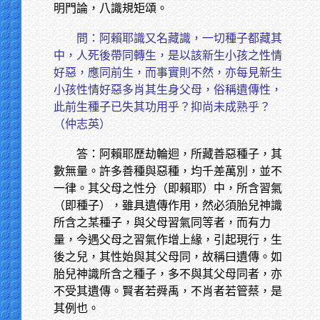
明門論，八識規矩頌。
問：阿賴耶識又名藏識，一切種子都藏其
中，人死後帶同轉生，是以該新生小孩之性情
好惡，應同前生，而事實則不然，亦每見新生
小孩性情好惡多肖其生身父母，俗稱遺傳性，
此前生種子已失其功用乎？抑尚未成熟乎？
（仲志英）
答：阿賴耶歷劫輪迴，所藏善惡種子，其
數無量。許多善種與惡種，均千差萬別，並不
一律。其父母之性分（即賴耶）中，所含習氣
（即種子），雖具遺傳作用，然必須胎兒神識
所含之某種子，與父母習氣同等者，而有力
量，今遇父母之習氣作增上緣，引起現行，生
後之兒，其性始與其父母同，故稱曰遺傳。如
胎兒神識所含之種子，多不與其父母同者，亦
不受其遺傳。賢者若舜禹，不肖者若管蔡，是
其例也。