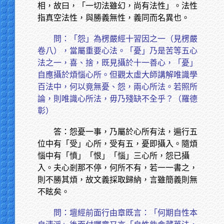
相，故曰，「一切法雖幻，尚有法性」。法性
指真空法性，與勝義無性，義同而名異也。
問：「怨」為楞嚴經十習因之一（見楞嚴
卷八），當屬重要心法。「憂」乃是苦等五心
法之一，喜、捨，既見攝於十一善心，「憂」
自應攝於煩惱心所。但觀太虛大師講解唯識學
百法中，何以竟無憂、怨，兩心所法。若照所
論，則唯識心所法，毋乃殘缺不全乎？（羅德
彰）
答：怨憂一事，乃屬於心所有法，遍行五
位中有「受」心所，受有五，憂即攝入。隨煩
惱中有「憤」「恨」「惱」三心所，怨已攝
入。夫心剎那不停，何所不有，若一一書之，
則不勝其煩，故文義採取歸納，言雖簡義則無
不眩矣。
問：壇經前面行由章既言：「何期自性本