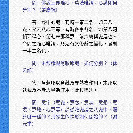
問：佛說三界唯心，萬法唯識，心識如何
分別？（張慶祝）
答：經中心識，有時一事二名，如云八
識，又云八心王等。有時各事各名，如第八阿
賴耶稱心，第七末那稱意，前六統稱識是也。
今問之唯心唯識，乃是行文修辭之變化，實則
一事二名也。
問：末那識與阿賴耶識，如何分別？（徐
公起）
答：阿賴耶以含藏及異熟為作用，末那以
執我及不斷思量為作用，此其區別。
問：意字（意識、意念、意志、意想、意
境、意地、心意等）請從唯識論之八識中，屬
於哪一種的？其發生的情形如何開始的？（謝
元甫）