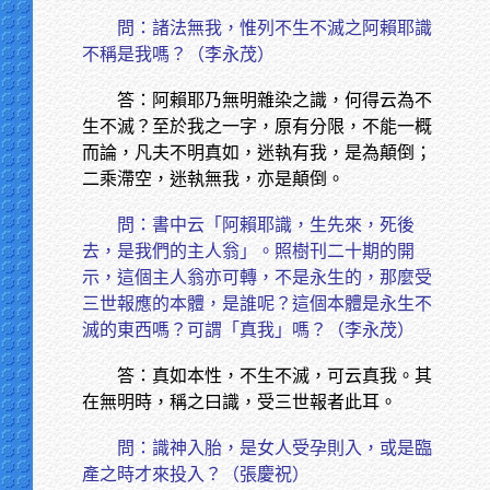
問：諸法無我，惟列不生不滅之阿賴耶識
不稱是我嗎？（李永茂）
答：阿賴耶乃無明雜染之識，何得云為不
生不滅？至於我之一字，原有分限，不能一概
而論，凡夫不明真如，迷執有我，是為顛倒；
二乘滯空，迷執無我，亦是顛倒。
問：書中云「阿賴耶識，生先來，死後
去，是我們的主人翁」。照樹刊二十期的開
示，這個主人翁亦可轉，不是永生的，那麼受
三世報應的本體，是誰呢？這個本體是永生不
滅的東西嗎？可謂「真我」嗎？（李永茂）
答：真如本性，不生不滅，可云真我。其
在無明時，稱之曰識，受三世報者此耳。
問：識神入胎，是女人受孕則入，或是臨
產之時才來投入？（張慶祝）