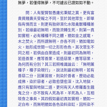
無夢，若僅得無夢，不可遽云已證如如不動。
問：人有聖賢智愚庸劣秉賦之異，更有富
貴貧賤壽夭受報之不同，至於其他眾生，即單
指有情而言，則更有胎卵濕化水陸禽獸種種差
別，若緣最初無明，而致流轉生死，則第一真
如實相，必有種種不同之體，猶如金之感電，
木之焚火，而所謂無明，亦各不同，猶如電如
火，始形成世間一切之形形色色。其次眾生不
同之相，若俱由自業造成，則最初同為無明，
若造善業，應等善業，若造惡業，應等惡業，
為何而有分別？其三若照唯識論云：「無明薰
種子，種子染現行」，說法則最初無明，若有
善惡二分，因薰習故，則染於善者，歷劫必能
成佛，染於惡者，必致愈墮愈深，沈入地獄，
應只有聖與地獄二道，更何有天人修羅畜生餓
鬼之分，亦不致有人死為羊，羊死為人，互相
啖食之事矣。其四假如最初真如實相，猶如一
疋白布，而無明猶如各色染料染缸，因所染不