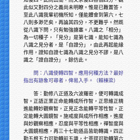
此似又對四分之義尚未明瞭。惟是已難置答，
至此八識我輩初機所知，僅能體會到第六，七
八則多渺茫矣，再論其四分，不更難乎。然既
從八識下問，只有勉強搪塞。八識之「相分」
為一切種子，「見分」是第七識，能知七識為
八識之見分者，是「自證分」，由此再起能緣
作用，證知自證七識為八識之見分不謬，是八
識之「證自證分」，餘仿此。
問：八識使轉四智，應用何種方法？最好
指出有跡象可尋者，俾易入手。（賴棟梁）
答：勤修八正道及六波羅密，便可轉識成
智。正語正業正命能轉成所作智，正思維正精
進能轉妙觀察智，正見正念能轉平等性智，正
定能轉大圓鏡智。施戒度與成所作相應，進度
與妙觀察相應，忍度與平等性相應，禪智度與
大圓鏡相應，再三十七助道品皆助轉識。四正
勤五根五力可助轉前五識，七菩提可助轉第六