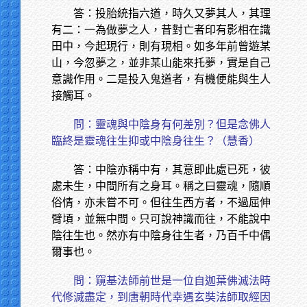
答：投胎統指六道，時久又夢其人，其理
有二：一為做夢之人，昔對亡者印有影相在識
田中，今起現行，則有現相。如多年前曾遊某
山，今忽夢之，並非某山能來托夢，實是自己
意識作用。二是投入鬼道者，有機便能與生人
接觸耳。
問：靈魂與中陰身有何差別？但是念佛人
臨終是靈魂往生抑或中陰身往生？（慧香）
答：中陰亦稱中有，其意即此處已死，彼
處未生，中間所有之身耳。稱之曰靈魂，隨順
俗情，亦未嘗不可。但往生西方者，不過屈伸
臂頃，並無中間。只可說神識而往，不能說中
陰往生也。然亦有中陰身往生者，乃百千中偶
爾事也。
問：窺基法師前世是一位自迦葉佛滅法時
代修滅盡定，到唐朝時代幸遇玄奘法師取經因