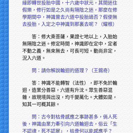
緣即轉世投胎中國，十六歲中狀元，其間迷住
假樂，修行如是之久尚有隔陰之迷，那麼在修
學期間中，神識曾去六道中投胎過否？假使無
去投胎，入定之中神識到那裏去呢？（耀根）
答：修大乘菩薩，果證七地以上，入胎始
無隔陰之迷。修定時間，神識即在定中，定者
不動之義，無來無去，可長可短。動尚非定，
況入六道。
問：請你解說輪迴的道理？（王錫奇）
答：神識不能轉智（法性），即不免於輪
迴，造業分善惡，六道有升沈。眾生善惡混
雜，故現境與出沒，均千變萬化。大體如是，
知其一可概其餘。
問：古今對枯骨感應之事跡甚多，倘人死
後，神識由業力牽引向六道輪迴去，俗云「生
不認魂，死不認屍」，枯骨何以能感應乎？