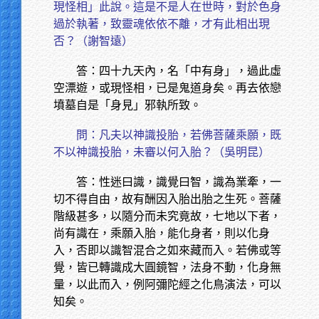
現怪相」此說。這是不是人在世時，對於色身
過於執著，致靈魂依依不離，才有此相出現
否？（謝智遠）
答：四十九天內，名「中有身」，過此虛
空漂遊，或現怪相，已是鬼道身矣。再去依戀
墳墓自是「身見」邪執所致。
問：凡夫以神識投胎，若佛菩薩乘願，既
不以神識投胎，未審以何入胎？（吳明昆）
答：性迷曰識，識覺曰智，識為業牽，一
切不得自由，故有酬因入胎出胎之生死。菩薩
階級甚多，以隨分而未究竟故，七地以下者，
尚有識在，乘願入胎，能化身者，則以化身
入，否即以識智混合之如來藏而入。若佛或等
覺，皆已轉識成大圓鏡智，法身不動，化身無
量，以此而入，例阿彌陀經之化鳥演法，可以
知矣。