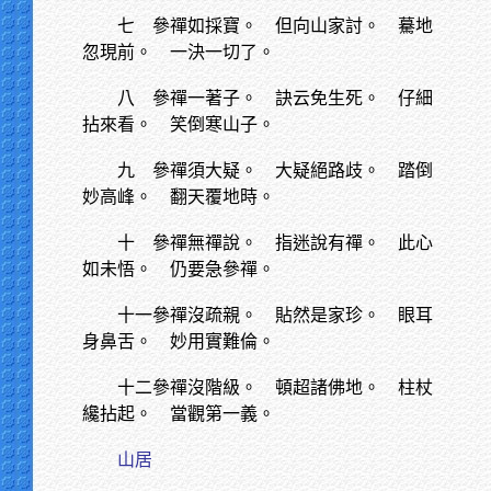
七 參禪如採寶。 但向山家討。 驀地
忽現前。 一決一切了。
八 參禪一著子。 訣云免生死。 仔細
拈來看。 笑倒寒山子。
九 參禪須大疑。 大疑絕路歧。 踏倒
妙高峰。 翻天覆地時。
十 參禪無禪說。 指迷說有禪。 此心
如未悟。 仍要急參禪。
十一參禪沒疏親。 貼然是家珍。 眼耳
身鼻舌。 妙用實難倫。
十二參禪沒階級。 頓超諸佛地。 柱杖
纔拈起。 當觀第一義。
山居