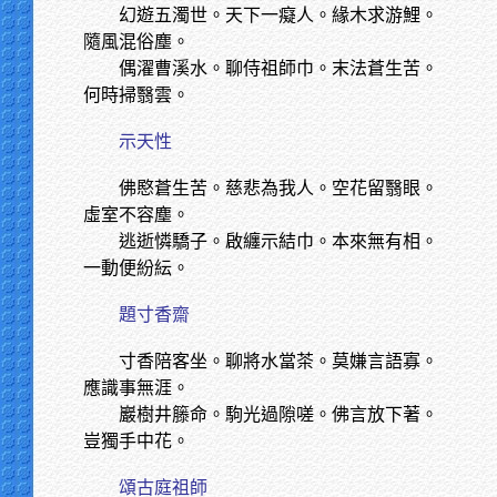
幻遊五濁世。天下一癡人。緣木求游鯉。
隨風混俗塵。
偶濯曹溪水。聊侍祖師巾。末法蒼生苦。
何時掃翳雲。
示天性
佛愍蒼生苦。慈悲為我人。空花留翳眼。
虛室不容塵。
逃逝憐驕子。啟纏示結巾。本來無有相。
一動便紛紜。
題寸香齋
寸香陪客坐。聊將水當茶。莫嫌言語寡。
應識事無涯。
巖樹井籐命。駒光過隙嗟。佛言放下著。
豈獨手中花。
頌古庭祖師