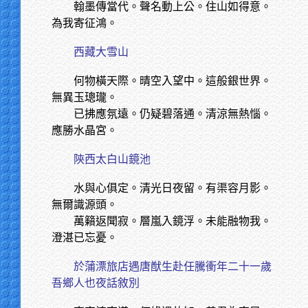
翰墨傳當代。聲名動上公。住山如得意。
為我寄征鴻。
西藏大雪山
何物橫天際。晴空入望中。這般銀世界。
無異玉璁瓏。
已拂應氛遠。仍疑碧落通。清涼無熱惱。
應勝水晶宮。
陝西太白山鏡池
水與心俱定。清光日夜留。有渠容月影。
無爾識源頭。
萬籟返聞寂。層嵐入鏡浮。未能融物我。
澄湛已忘憂。
於蒲漂旅店遇唐猷生赴任騰衝年二十一歲
吾鄉人也夜話敘別