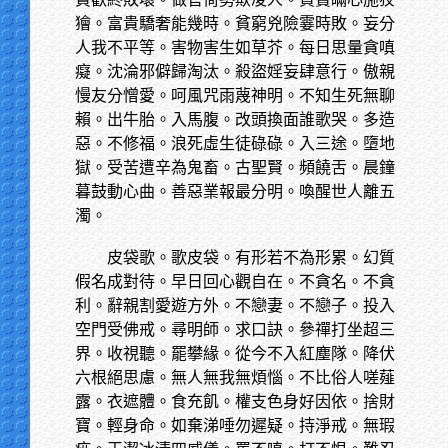
獪。富貴驕奢能幾時。貧窮兇險霎時敗。妄分
人我不平等。害物害生如草芥。每日思量貪嗔
癡。沈淪邪僻歸淘汰。殺盜婬妄肆意行。傲親
慢友分憎愛。呵風咒雨蔑神明。不知生死無聊
賴。出牛胎。入馬腹。改頭換面誰歌哭。多造
惡。不修福。浪死虛生徒碌碌。入三途。墮地
獄。受苦遭辛為鬼畜。古聖賢。頻饒舌。晨鐘
暮鼓動心曲。善惡業報最分明。喚醒世人離五
濁。
皮袋歌。歌皮袋。有形若不為形累。幻質
假名成對待。早日回心觀自在。不貪名。不貪
利。辭親割愛遊方外。不戀妻。不戀子。投入
空門受佛戒。尋明師。求口訣。參禪打坐超三
界。收視聽。罷攀緣。從今不入紅塵隊。降伏
六根絕思慮。無人無我無煩惱。不比俗人嗟薤
露。衣遮體。食充飢。權支色身好因依。捨財
寶。輕身命。如棄涕唾勿遲疑。持淨戒。無瑕