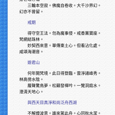
三輪本空寂。佛魔自卷收。大千沙界幻。
幻亦不曾留。
戒期
得守空王法。勿為魔事侵。戒香薰寶座。
梵網結珠林。
妙契西來意。單傳東土心。但看沾化處。
咸頌海潮音。
遊君山
何年開梵境。此日得登臨。雲淨諸峰秀。
林高傍水陰。
履聲驚鳥夢。松籟發禪吟。一覽洞庭水。
澄清天地心。
與西天目真淨和尚泛舟西湖
不解煙波意。誰來駕此舟。心同秋水潔。