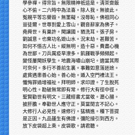
學參禪。得宗旨。無限精神祇這是。清茶齋飯
心不偷。二六時中為法喜。除人我。無彼此。
冤親平等忘譽毀。無罣礙。沒辱恥。佛祖同心
豈徒爾。世尊割愛上雪山。觀音辭家為佛子。
堯舜世。有巢許。聞讓國。猶洗耳。張子房。
劉誠意。也棄功名遊山水。況末劫。甚艱苦。
如何不悟古人比。縱無明。造十惡。費盡心機
為世鄙。刀兵厲疫旱潦多。飢饉戰爭頻頻起。
變怪屢聞妖孽生。地震海嘯山崩圮。適當其際
可奈何。多行不善前生裏。事難如意落迷途。
處貧遇患善心始。善心始。遁入空門禮法王。
懺悔罪過增福祉。拜明師。求印證。了生脫死
明心性。勘破無常即有常。修行大有徑中徑。
聖賢勸世有明文。三藏經書尤當敬。瀝心腸。
披肝膽。奉勸世人應守正。莫當閒言不記心。
大修行人必見性。速修行。猛精進。種下菩提
是正因。九品蓮生有佛證。彌陀接引到西方。
放下皮袋超上乘。皮袋歌。請君聽。