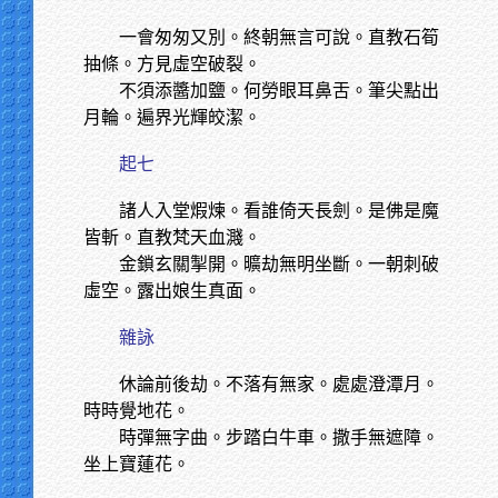
一會匆匆又別。終朝無言可說。直教石筍
抽條。方見虛空破裂。
不須添醬加鹽。何勞眼耳鼻舌。筆尖點出
月輪。遍界光輝皎潔。
起七
諸人入堂煆煉。看誰倚天長劍。是佛是魔
皆斬。直教梵天血濺。
金鎖玄關掣開。曠劫無明坐斷。一朝刺破
虛空。露出娘生真面。
雜詠
休論前後劫。不落有無家。處處澄潭月。
時時覺地花。
時彈無字曲。步踏白牛車。撒手無遮障。
坐上寶蓮花。