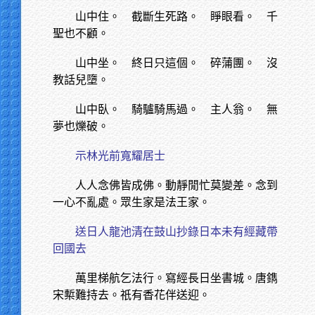
山中住。 截斷生死路。 睜眼看。 千
聖也不顧。
山中坐。 終日只這個。 碎蒲團。 沒
教話兒墮。
山中臥。 騎驢騎馬過。 主人翁。 無
夢也爍破。
示林光前寬耀居士
人人念佛皆成佛。動靜閒忙莫變差。念到
一心不亂處。眾生家是法王家。
送日人龍池清在鼓山抄錄日本未有經藏帶
回國去
萬里梯航乞法行。寫經長日坐書城。唐鐫
宋槧難持去。祇有香花伴送迎。