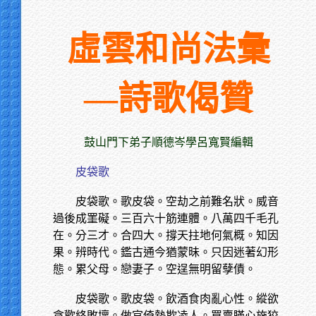
虛雲和尚法彙
—詩歌偈贊
鼓山門下弟子順德岑學呂寬賢編輯
皮袋歌
皮袋歌。歌皮袋。空劫之前難名狀。威音
過後成罣礙。三百六十筋連體。八萬四千毛孔
在。分三才。合四大。撐天拄地何氣概。知因
果。辨時代。鑑古通今猶蒙昧。只因迷著幻形
態。累父母。戀妻子。空逞無明留孽債。
皮袋歌。歌皮袋。飲酒食肉亂心性。縱欲
貪歡終敗壞。做官倚勢欺凌人。買賣瞞心施狡