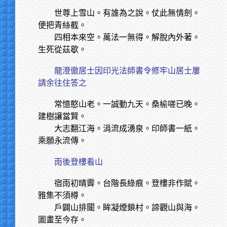
世尊上雪山。有誰為之說。仗此無情劍。
便把青絲截。
四相本來空。萬法一無得。解脫內外著。
生死從茲歇。
龍澄徹居士因印光法師書令修牢山居士屢
請余往住答之
常憶憨山老。一誠動九天。桑榆嗟已晚。
建樹讓當賢。
大志翻江海。涓流成湧泉。印師書一紙。
乘願永流傳。
雨後登樓看山
宿雨初晴霽。台階長綠痕。登樓非作賦。
雅集不須樽。
戶闢山排闥。眸凝煙鎖村。諦觀山與海。
圖畫至今存。