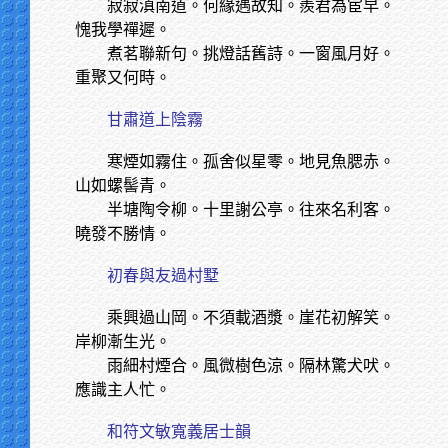
寂寂滇南道。何緣遇故知。羨君為宦早。
愧我學禪遲。
煮茗聯新句。挑燈話舊詩。一窗風月好。
重聚又何時。
甘肅道上陰霧
寒煙如霧住。孤舍似星零。地見魚腮赤。
山如螺髻青。
半塘陶令柳。十里謝公亭。往來名利客。
曉發不勝情。
初春與友過村墅
乘興過山岡。不須載酒漿。崖花初解笑。
岸柳漸生光。
雨細村煙合。風微樹色涼。隔林驚犬吠。
應識主人忙。
和符文敏寬義居士韻