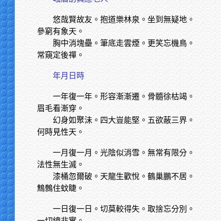
悠哉賢故友。抱道樂林泉。坐到無疑地。
參窮有象天。
胸中消塊壘。筆底走雲煙。更笑忘機鳥。
常窺定後禪。
年月日時
一年復一年。形容漸漸遷。骨髓徐枯竭。
眉毛看漸穿。
幻身如聚沬。四大豈能堅。五欲蔽三界。
何時見性天。
一月復一月。光陰似消雪。無常有限分。
法性無生滅。
漆桶忽爾破。天龍生歡悅。鶴巢鵬不居。
鷦鷯住蚊睫。
一日復一日。切莫較得失。取捨忘分別。
一切總非實。