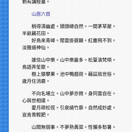
剩有講經臺。
山居六首
稍得清幽處。頭頭總自然。一間茅草屋。
半畝藕花田。
好鳥來青嶂。閒雲掛碧巔。紅塵飛不到。
淡雅過神仙。
誰信山中樂。山中樂最多。松篁演梵唄。
鳥語弄笙歌。
樹上猿攀果。池中鴨戲荷。藉茲逃世俗。
歲月任消磨。
不向名場立。山中夢亦微。身同雲自在。
心與世相違。
愛月疏松徑。引泉繞竹扉。自然成妙處。
豈肯羨輕肥。
山間無個事。不夢熟黃粱。性懶多愁暑。