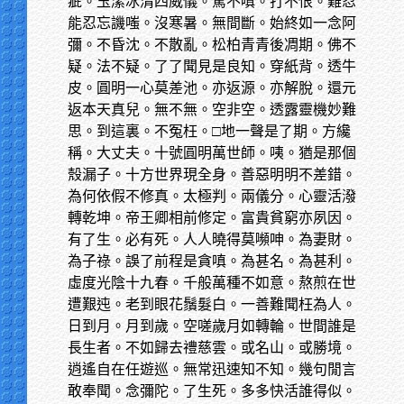
疵。玉潔冰清四威儀。罵不嗔。打不恨。難忍
能忍忘譏嗤。沒寒暑。無間斷。始終如一念阿
彌。不昏沈。不散亂。松柏青青後凋期。佛不
疑。法不疑。了了聞見是良知。穿紙背。透牛
皮。圓明一心莫差池。亦返源。亦解脫。還元
返本天真兒。無不無。空非空。透露靈機妙難
思。到這裏。不冤枉。□地一聲是了期。方纔
稱。大丈夫。十號圓明萬世師。咦。猶是那個
殼漏子。十方世界現全身。善惡明明不差錯。
為何依假不修真。太極判。兩儀分。心靈活潑
轉乾坤。帝王卿相前修定。富貴貧窮亦夙因。
有了生。必有死。人人曉得莫嚬呻。為妻財。
為子祿。誤了前程是貪嗔。為甚名。為甚利。
虛度光陰十九春。千般萬種不如意。熬煎在世
遭艱迍。老到眼花鬚髮白。一善難聞枉為人。
日到月。月到歲。空嗟歲月如轉輪。世間誰是
長生者。不如歸去禮慈雲。或名山。或勝境。
逍遙自在任遊巡。無常迅速知不知。幾句閒言
敢奉聞。念彌陀。了生死。多多快活誰得似。