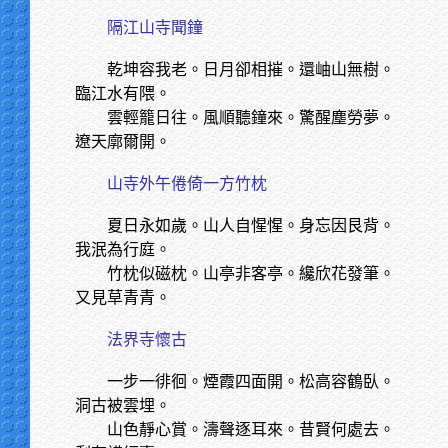
隔江山寺聞鐘
乾坤容我老。日月卻相摧。還岫山無樹。
臨江水有隈。
雲輕籠日往。風順聽鐘來。驚醒塵勞夢。
遼天廓爾開。
山寺外午倦倚一方竹枕
夏日永如歲。山人自惺惺。身忘因艮背。
我泯為行庭。
竹枕似磁枕。山亭非客亭。纔欣花發筆。
又見草青青。
法界寺懷古
一步一徘徊。煙霞四面開。松高容鶴臥。
洞古被雲埋。
山色靜心賞。濤聲逐耳來。昔賢何處去。