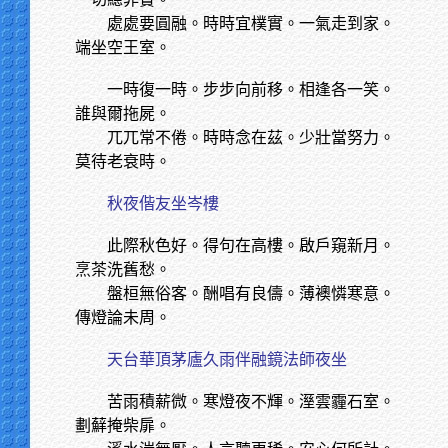
處處要圓融。時時宜樸實。一氣走到家。
端坐空王室。
一時復一時。步步向前移。相逢各一笑。
誰與爾拖屍。
兀兀常不倦。時時念在茲。少壯當努力。
莫待老衰時。
秋夜偕友坐岑樓
此際秋色好。得句在高樓。啟戶窺新月。
烹茶洗舊愁。
盤桓無俗客。酬唱有良儔。薄襖憐寒意。
傳燈論未周。
天台華頂茅廬久雨伴融鏡法師夜坐
苦雨積薪微。寒燈夜不輝。溼雲霾石室。
劃蘚掩柴扉。