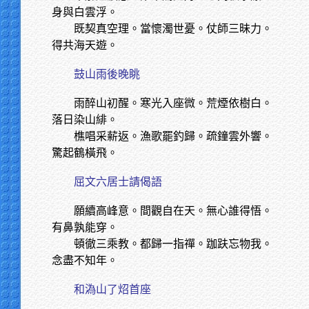
身與白雲浮。
既契真空理。當懷濁世憂。仗師三昧力。
得共海天遊。
鼓山雨後晚眺
雨醉山初醒。寒光入座微。荒煙依樹白。
落日染山緋。
樵唱采薪返。漁歌罷釣歸。疏鐘雲外響。
驚起鶴橫飛。
屈文六居士請偈語
願續高峰意。間觀自在天。無心誰得悟。
有鼻孰能穿。
頓徹三乘教。都歸一指禪。跏趺忘物我。
念盡不知年。
和溈山了炤首座