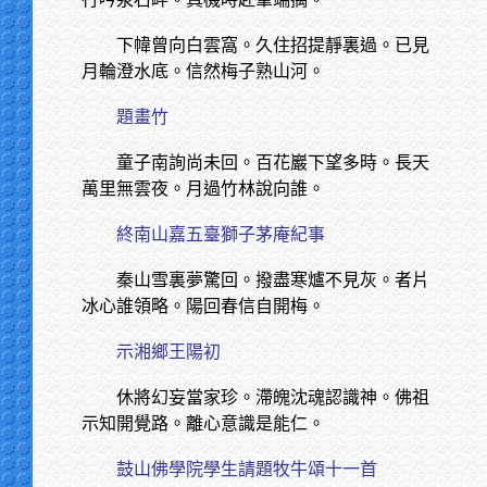
下幃曾向白雲窩。久住招提靜裏過。已見
月輪澄水底。信然梅子熟山河。
題畫竹
童子南詢尚未回。百花巖下望多時。長天
萬里無雲夜。月過竹林說向誰。
終南山嘉五臺獅子茅庵紀事
秦山雪裏夢驚回。撥盡寒爐不見灰。者片
冰心誰領略。陽回春信自開梅。
示湘鄉王陽初
休將幻妄當家珍。滯魄沈魂認識神。佛祖
示知開覺路。離心意識是能仁。
鼓山佛學院學生請題牧牛頌十一首