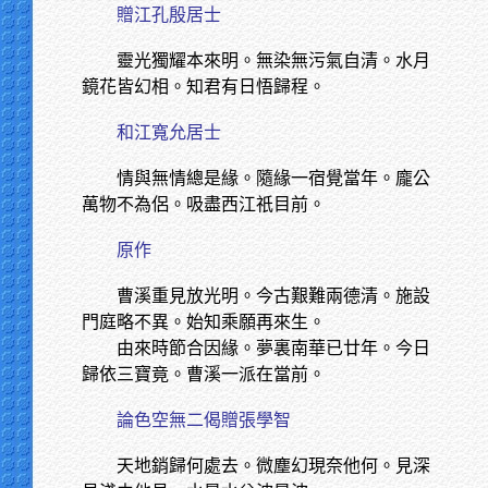
贈江孔殷居士
靈光獨耀本來明。無染無污氣自清。水月
鏡花皆幻相。知君有日悟歸程。
和江寬允居士
情與無情總是緣。隨緣一宿覺當年。龐公
萬物不為侶。吸盡西江祇目前。
原作
曹溪重見放光明。今古艱難兩德清。施設
門庭略不異。始知乘願再來生。
由來時節合因緣。夢裏南華已廿年。今日
歸依三寶竟。曹溪一派在當前。
論色空無二偈贈張學智
天地銷歸何處去。微塵幻現奈他何。見深