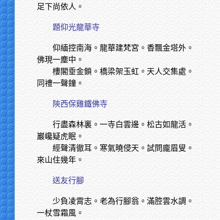
足下尚依人。
題仰光龍華寺
仰緬控南海。龍華建梵宮。香飄金塔外。
佛現一塵中。
樓閣垂金鎖。橋梁架玉虹。天人交集處。
同禮一聲鐘。
陝西保雞鐵佛寺
行盡森林裏。一寺白雲邊。松古如龍活。
巖巉疑虎眠。
經聲清徹耳。寒氣曉侵天。試問龐眉叟。
來山住幾年。
送友行腳
少負凌霄志。老為行腳翁。滿腔雲水調。
一杖雪霜風。