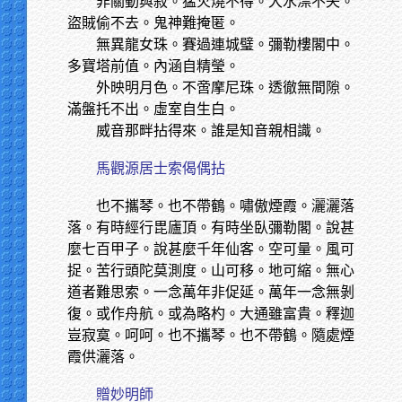
非關動與寂。猛火燒不得。大水漂不失。
盜賊偷不去。鬼神難掩匿。
無異龍女珠。賽過連城璧。彌勒樓閣中。
多寶塔前值。內涵自精瑩。
外映明月色。不啻摩尼珠。透徹無間隙。
滿盤托不出。虛室自生白。
威音那畔拈得來。誰是知音親相識。
馬觀源居士索偈偶拈
也不攜琴。也不帶鶴。嘯傲煙霞。灑灑落
落。有時經行毘廬頂。有時坐臥彌勒閣。說甚
麼七百甲子。說甚麼千年仙客。空可量。風可
捉。苦行頭陀莫測度。山可移。地可縮。無心
道者難思索。一念萬年非促延。萬年一念無剝
復。或作舟航。或為略杓。大通雖富貴。釋迦
豈寂寞。呵呵。也不攜琴。也不帶鶴。隨處煙
霞供灑落。
贈妙明師