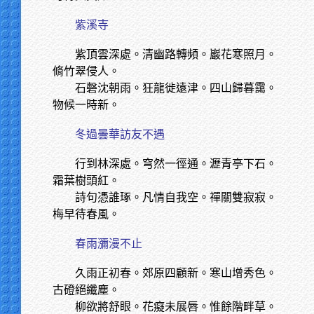
紫溪寺
紫頂雲深處。清幽路轉頻。巖花寒照月。
脩竹翠侵人。
石磬沈朝雨。狂龍徙遠津。四山歸暮靄。
物候一時新。
冬過曇華訪友不遇
行到林深處。穹然一徑通。瀝青亭下石。
霜葉樹頭紅。
詩句憑誰琢。凡情自我空。禪關雙寂寂。
梅早待春風。
春雨瀰漫不止
久雨正初春。郊原四顧新。寒山增秀色。
古磴絕纖塵。
柳欲將舒眼。花癡未展唇。惟餘階畔草。