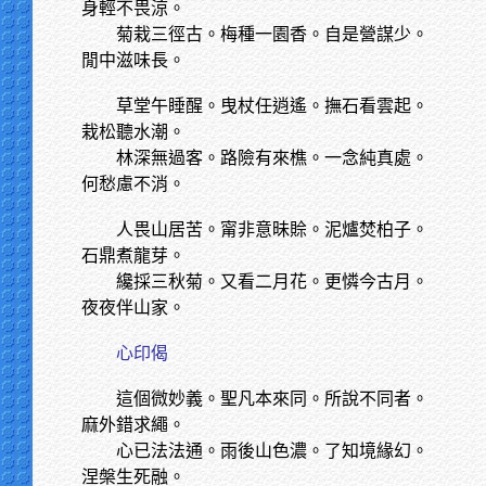
身輕不畏涼。
菊栽三徑古。梅種一園香。自是營謀少。
閒中滋味長。
草堂午睡醒。曳杖任逍遙。撫石看雲起。
栽松聽水潮。
林深無過客。路險有來樵。一念純真處。
何愁慮不消。
人畏山居苦。甯非意昧賒。泥爐焚柏子。
石鼎煮龍芽。
纔採三秋菊。又看二月花。更憐今古月。
夜夜伴山家。
心印偈
這個微妙義。聖凡本來同。所說不同者。
麻外錯求繩。
心已法法通。雨後山色濃。了知境緣幻。
涅槃生死融。