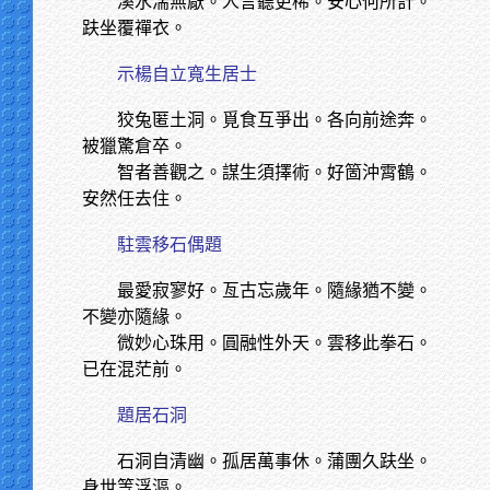
溪水湍無厭。人言聽更稀。安心何所計。
趺坐覆禪衣。
示楊自立寬生居士
狡兔匿土洞。覓食互爭出。各向前途奔。
被獵驚倉卒。
智者善觀之。謀生須擇術。好箇沖霄鶴。
安然任去住。
駐雲移石偶題
最愛寂寥好。亙古忘歲年。隨緣猶不變。
不變亦隨緣。
微妙心珠用。圓融性外天。雲移此拳石。
已在混茫前。
題居石洞
石洞自清幽。孤居萬事休。蒲團久趺坐。
身世等浮漚。