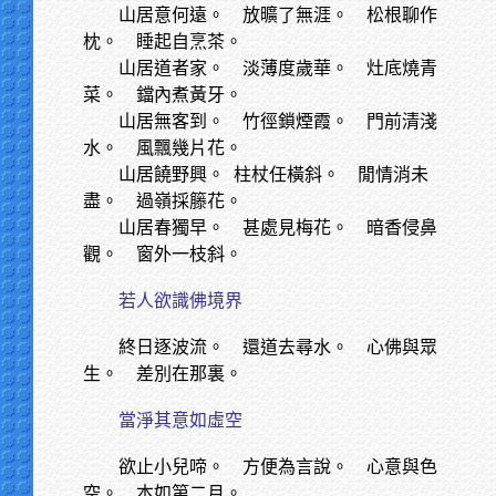
山居意何遠。 放曠了無涯。 松根聊作
枕。 睡起自烹茶。
山居道者家。 淡薄度歲華。 灶底燒青
菜。 鐺內煮黃牙。
山居無客到。 竹徑鎖煙霞。 門前清淺
水。 風飄幾片花。
山居饒野興。
柱杖任橫斜。 閒情消未
盡。 過嶺採籐花。
山居春獨早。 甚處見梅花。 暗香侵鼻
觀。 窗外一枝斜。
若人欲識佛境界
終日逐波流。 還道去尋水。 心佛與眾
生。 差別在那裏。
當淨其意如虛空
欲止小兒啼。 方便為言說。 心意與色
空。 本如第二月。