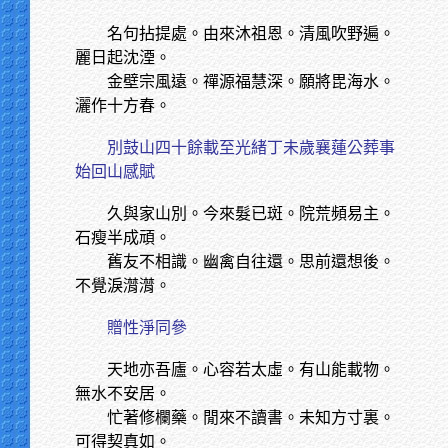
名句拈提處。由來沐祖恩。清風吹野遍。
麗日起沈湮。
金壁宗風遠。禪源福慧深。願將毘海水。
灑作十方春。
別鼓山四十餘載至光緒丁未歲襄蓮公葬事
始回山感賦
久與家山別。今來髮已斑。院荒頻易主。
石瘦半成頑。
舊友不相識。幽禽自往還。思前還想後。
不覺淚潸潸。
贈性淨同參
天地亦吾廬。心容若太虛。有山能載物。
無水不安居。
忙著修欄藥。閒來不讀書。未知方寸裏。
可得契真如。