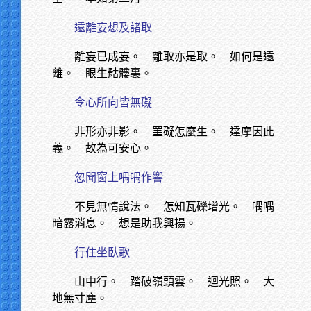
遠離妄想及諸取
離妄已成妄。 離取亦是取。 如何是遠
離。 眼生骷髏裏。
令心所向皆無礙
非形亦非影。 罣礙怎麼生。 達摩因此
義。 故為可安心。
忽聞窗上喁喁作響
不見無情說法。 怎知瓦礫增光。 喁喁
暗露消息。 想是助我興揚。
行住坐臥歌
山中行。 踏破嶺頭雲。 迴光照。 大
地無寸塵。