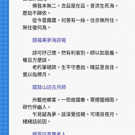
佛我本無二。念茲是在茲。昔流生死海。
歷劫不歸依。
從今雲霧盡。何曾有一絲。住亦無所住。
無住復何為。
題福果夢海詩偈
詩可抒己懷。然有利害別。師以如是義。
權且方便說。
老朽筆硯疏。生平守愚拙。睹茲意良佳。
覺以指標月。
還鼓山訪古月師
卅載他鄉客。一笻故國春。寒煙籠細雨。
疏竹伴幽人。
乍見疑為夢。談深覺倍親。可堪良夜月。
緒緒話前因。
峨眉訪真應老人