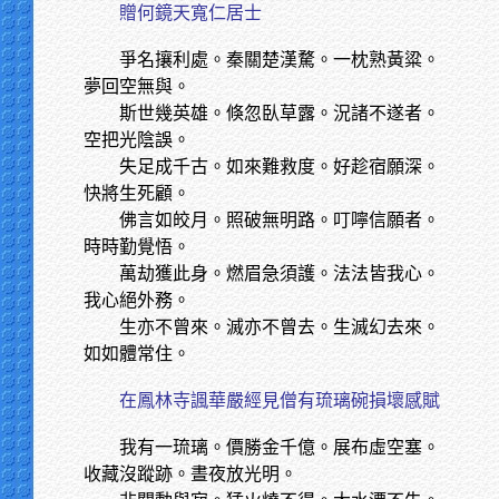
贈何鏡天寬仁居士
爭名攘利處。秦關楚漢騖。一枕熟黃粱。
夢回空無與。
斯世幾英雄。倏忽臥草露。況諸不遂者。
空把光陰誤。
失足成千古。如來難救度。好趁宿願深。
快將生死顧。
佛言如皎月。照破無明路。叮嚀信願者。
時時勤覺悟。
萬劫獲此身。燃眉急須護。法法皆我心。
我心絕外務。
生亦不曾來。滅亦不曾去。生滅幻去來。
如如體常住。
在鳳林寺諷華嚴經見僧有琉璃碗損壞感賦
我有一琉璃。價勝金千億。展布虛空塞。
收藏沒蹤跡。晝夜放光明。