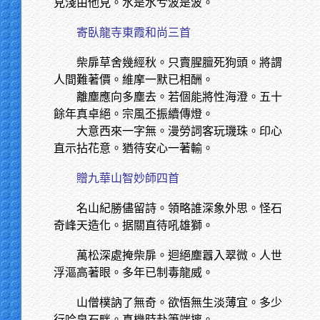
見淺由他見。水是水兮波是波。
寄臥龍寺東霞和尚三首
柴扉草舍幾經秋。只賣腥膻死狗頭。將謂
人間難著價。維摩一默已相酬。
離塵應向多塵去。若個能將性海澄。五十
餘年真卓絕。宗風丕振續傳燈。
大意西來一字無。漫勞詞客玩璣珠。印心
直示拈花意。猶待安心一著輸。
贈九華山智妙師四首
名山紀勝儘留詩。領略誰深象外思。怪石
奇峰天造化。据關直待吼雄獅。
萬松深處掩柴扉。迴絕塵囂入翠微。人世
浮漚高著眼。多年已制毒龍威。
山僧樸訥了無奇。欲悟無生淡薄宜。多少
行吟泉石畔。真機時赴筆端摛。