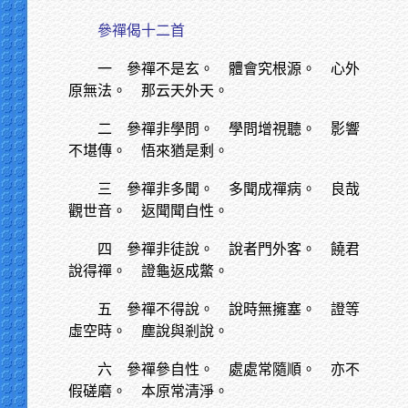
參禪偈十二首
一 參禪不是玄。 體會究根源。 心外
原無法。 那云天外天。
二 參禪非學問。 學問增視聽。 影響
不堪傳。 悟來猶是剩。
三 參禪非多聞。 多聞成禪病。 良哉
觀世音。 返聞聞自性。
四 參禪非徒說。 說者門外客。 饒君
說得禪。 證龜返成鱉。
五 參禪不得說。 說時無擁塞。 證等
虛空時。 塵說與剎說。
六 參禪參自性。 處處常隨順。 亦不
假磋磨。 本原常清淨。