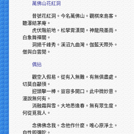
萬佛山花紅洞
昔號花紅洞。今名萬佛山。觀棋來島客。
聽瀑結茅庵。
虎伏階前地。松拏霄漢間。神龍飛墨雨。
白象舞禪關。
洞挹千峰秀。溪沼九曲灣。伽藍天際外。
僧與白雲閒。
偶拈
觀空入假易。從有入無難。有無俱盡處。
切莫自顢頇。
迎頭擊一棒。豈容多開口。此中微妙意。
漫說無何有。
消融霜與雪。大地悉逢春。無有眾生度。
何從覓我人。
念佛佛念我。念他作什麼。唯心原淨土。
自性即彌陀。