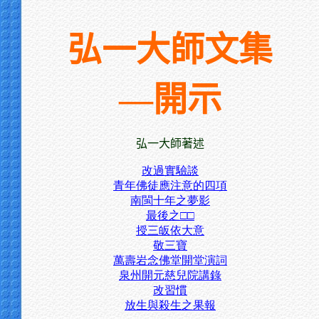
弘一大師文集
—開示
弘一大師著述
改過實驗談
青年佛徒應注意的四項
南閩十年之夢影
最後之□□
授三皈依大意
敬三寶
萬壽岩念佛堂開堂演詞
泉州開元慈兒院講錄
改習慣
放生與殺生之果報