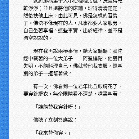
就將那病弟子大小便種種污穢，洗濯得乾
乾淨淨；並且還將他的床鋪，理得清清楚楚，
然後扶他上床。由此可見，佛是怎樣的習勞
了。佛決不像現在的人，凡事都要人家服勞，
自己坐著享福。這些事實，出於經律，並不是
憑空說說的。
現在我再說兩樁事情，給大家聽聽：彌陀
經中載著的一位大弟子——阿冕樓陀，他雙目
失明，不能料理自己，佛就替他裁衣服，還叫
別的弟子一道幫著做。
有一次，佛看到一位老年比丘眼睛花了，
要穿針縫衣，無奈眼睛看不清楚，嘴裏叫著：
「誰能替我穿針呀！」
佛聽了立刻答應說：
「我來替你穿。」