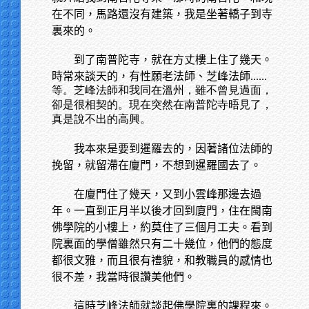
在不同，馬路還沒有建築，我是坐著轎子到寺
裏來的。
到了南普陀寺，就在方丈樓上住了幾天。
時常來談天的，有性願老法師、芝峰法師
......
等。芝峰法師和我同在溫州，雖不曾見過面，
卻是很相契的。現在突然在南普陀寺晤見了，
真是說不出的高興。
我本來是要到暹羅去的，因著諸位法師的
挽留，就留滯在廈門，不想到暹羅國去了。
在廈門住了幾天，又到小雲峰那邊去過
年。一直到正月半以後才回到廈門，住在閩南
佛學院的小樓上，約莫住了三個月工夫。看到
院裏面的學僧雖然只有二十幾位，他們的態度
都很文雅，而且很有禮貌，和教職員的感情也
很不差，我當時很讚美他們。
這時芝峰法師就談起佛學院裏的課程來。