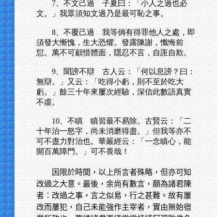
7、不文己過 子夏曰：「小人之過也必
文。」我眾須知文過乃是最可恥之事。
8、不覆己過 我等倘有得罪他人之處，即
須發大慚愧，生大恐懼。發露陳謝，懺悔前
愆。萬不可顧惜體面，隱忍不言，自誑自欺。
9、聞謗不辯 古人云：「何以息謗？曰：
無辯。」又云：「吃得小虧，則不至於吃大
虧。」餘三十年來屢次經驗，深信此數語真實
不虛。
10、不瞋 瞋習最不易除。古賢云：「二
十年治一怒字，尚未消磨得盡。」但我等亦不
可不盡力對治也。華嚴經云：「一念瞋心，能
開百萬障門。」可不畏哉！
因限於時間，以上所言者殊略，但亦可知
改過之大意。最後，余尚有數言，願為諸君陳
者：改過之事，言之似易，行之甚難。故有屢
改而屢犯，自己未能強作主宰者，實由無始宿