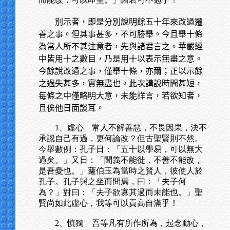
別示者，即是分別說明餘五十年來改過遷
善之事。但其事甚多，不可勝舉。今且舉十條
為常人所不甚注意者，先與諸君言之。華嚴經
中皆用十之數目，乃是用十以表示無盡之意。
今餘說改過之事，僅舉十條，亦爾；正以示餘
之過失甚多，實無盡也。此次講說時間甚短，
每條之中僅略明大意，未能詳言，若欲知者，
且俟他日面談耳。
1、虛心 常人不解善惡，不畏因果，決不
承認自己有過，更何論改？但古聖賢則不然。
今舉數例：孔子日：「五十以學易，可以無大
過矣。」又日：「聞義不能徙，不善不能改，
是吾憂也。」蘧伯玉為當時之賢人，彼使人於
孔子。孔子與之坐而問焉，曰：「夫子何
為？」對曰：「夫子欲寡其過而未能也。」聖
賢尚如此虛心，我等可以貢高自滿乎！
2、慎獨 吾等凡有所作所為，起念動心，