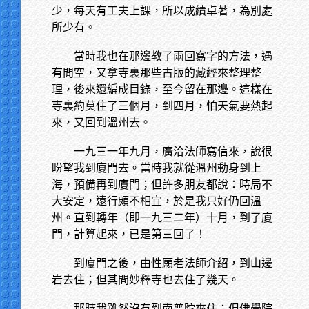
少，每天有工夫上課，所以成績卓著，為別處
所少有。
當時我也在那邊教了兩回寫字的方法，遇
有閒空，又拿寺裏那些古版的藏經來整理整
理，後來還編成目錄，至今留在那邊。這樣在
寺裏約莫住了三個月，到四月，怕天氣要熱起
來，又回到溫州去。
一九三一年九月，廣洽法師寫信來，說很
盼望我到廈門去。當時我就從溫州動身到上
海，預備再到廈門；但許多朋友都說：時局不
大安定，遠行頗不相宜，於是我只好仍回溫
州。直到轉年（即一九三二年）十月，到了廈
門，計算起來，已是第三回了！
到廈門之後，由性願老法師介紹，到山邊
岩去住；但其間妙釋寺也去住了幾天。
那時我雖然沒有到南普陀來住；但佛學院