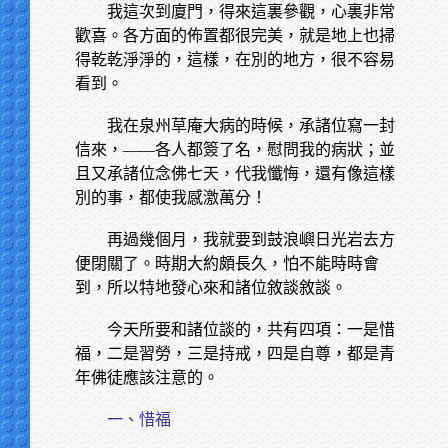
我這次到廈門，得來這裏參觀，心裏非常
歡喜。各方面的佈置都很完美，就是地上也掃
得乾乾淨淨的，這樣，在別的地方，很不容易
看到。
我在泉州草庵大病的時候，承諸位寫一封
信來，——各人都簽了名，慰問我的病狀；並
且又承諸位念佛七天，代我懺悔，還有像這樣
別的事，都使我感激萬分！
再過幾個月，我就要到鼓浪嶼日光岩去方
便閉關了。時期大約頗長久，怕不能時時會
到，所以特地發心來和諸位敘談敘談。
今天所要和諸位談的，共有四項：一是惜
福，二是習勞，三是持戒，四是自尊，都是青
年佛徒應該注意的。
一、惜福