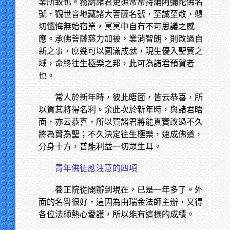
業所致也。務請諸君更須常常持誦阿彌陀佛名
號，觀世音地藏諸大菩薩名號，至誠至敬，懇
切懺悔無始宿業，冥冥中自有不可思議之感
應。承佛菩薩慈力加被，業消智朗，則改過自
新之事，庶幾可以圓滿成就，現生優入聖賢之
域，命終往生極樂之邦，此可為諸君預賀者
也。
常人於新年時，彼此晤面，皆云恭喜，所
以賀其將得名利。余此次於新年時，與諸君晤
面，亦云恭喜，所以賀諸君將能真實改過不久
將為賢為聖；不久決定往生極樂，速成佛道，
分身十方，普能利益一切眾生耳。
青年佛徒應注意的四項
養正院從開辦到現在，已是一年多了。外
面的名譽很好，這因為由瑞金法師主辦，又得
各位法師熱心愛護，所以能有這樣的成績。