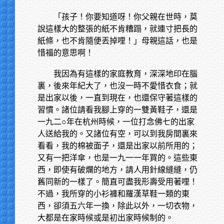
「孩子！你要知道呀！你父親在世時，莫
說這樣大的整張的紙不肯糟蹋，就連寸把長的
紙條，也不肯隨便丟掉哩！」母親這話，也是
惜福的意思啊！
我因為有這樣的家庭教育，深深地印在腦
裏，後來年紀大了，也沒一時不愛惜衣食；就
是出家以後，一直到現在，也還保守著這樣的
習慣。諸位請看我腳上穿的一雙黃鞋子，還是
一九二○年在杭州時候，一位打念佛七的出家
人送給我的。又諸位有空，可以到我房間裏來
看看，我的棉被面子，還是出家以前所用的；
又有一把洋傘，也是一九一一年買的。這些東
西，即使有破爛的地方，請人用針線縫縫，仍
舊同新的一樣了。簡直可盡我形壽受用著哩！
不過，我所穿的小衫褲和羅漢草鞋一類的東
西，卻須五六年一換，除此以外，一切衣物，
大都是在家時候或是初出家時候制的。