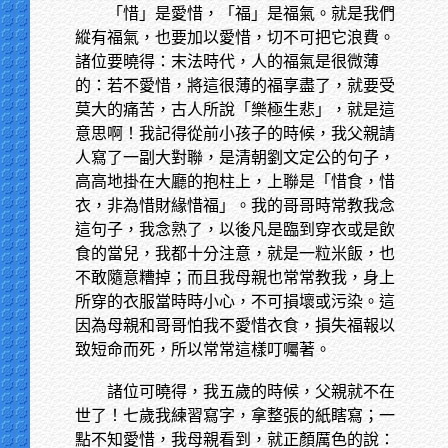
「惜」是愛惜，「福」是福氣。就是我們
縱有福氣，也要加以愛惜，切不可把它浪費。
諸位要曉得：末法時代，人的福氣是很微薄
的：若不愛惜，將這很薄的福享盡了，就要受
莫大的痛苦，古人所說「樂極生悲」，就是這
意思啊！我記得從前小孩子的時候，我父親請
人寫了一副大對聯，是清朝劉文定公的句子，
高高地掛在大廳的抱柱上，上聯是「惜食，惜
衣，非為惜財緣惜福」。我的哥哥時常教我念
這句子，我念熟了，以後凡是臨到穿衣或是飲
食的當兒，我都十分注意，就是一粒米飯，也
不敢隨意糟掉；而且我母親也常常教我，身上
所穿的衣服當時時小心，不可損壞或污染。這
因為母親和哥哥怕我不愛惜衣食，損失福報以
致短命而死，所以常常這樣叮囑著。
諸位可曉得，我五歲的時候，父親就不在
世了！七歲我練習寫字，拿整張的紙瞎寫；一
點不知愛惜，我母親看到，就正顏厲色的說：