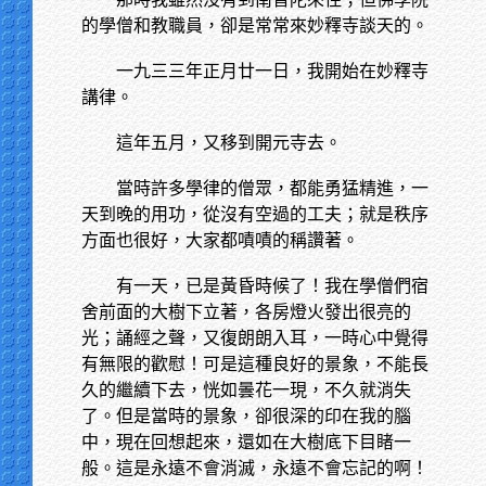
的學僧和教職員，卻是常常來妙釋寺談天的。
一九三三年正月廿一日，我開始在妙釋寺
講律。
這年五月，又移到開元寺去。
當時許多學律的僧眾，都能勇猛精進，一
天到晚的用功，從沒有空過的工夫；就是秩序
方面也很好，大家都嘖嘖的稱讚著。
有一天，已是黃昏時候了！我在學僧們宿
舍前面的大樹下立著，各房燈火發出很亮的
光；誦經之聲，又復朗朗入耳，一時心中覺得
有無限的歡慰！可是這種良好的景象，不能長
久的繼續下去，恍如曇花一現，不久就消失
了。但是當時的景象，卻很深的印在我的腦
中，現在回想起來，還如在大樹底下目睹一
般。這是永遠不會消滅，永遠不會忘記的啊！