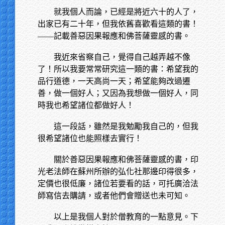
就我個人而論，已經是將近六十的人了，
出家已有二十年，但我依舊喜歡看這類的書！
——記載善惡因果報應和佛菩薩靈感的書。
我近來省察自己，覺得自己越弄越不像
了！所以我要常常研究這一類的書：希望我的
品行道德，一天高尚一天；希望能夠改過遷
善，做一個好人；又因為我想做一個好人，同
時我也希望諸位都做好人！
這一段話，雖然是我勉勵我自己的，但我
很希望諸位也能照樣去實行！
關於善惡因果報應和佛菩薩靈感的書，印
光老法師在蘇州所辦的弘化社那邊印得很多，
定價也很低廉，諸位若要看的話，可托廣洽法
師寫信去購請，或者他們會贈送也未可知。
以上是我個人對於僧教育的一點意見。下