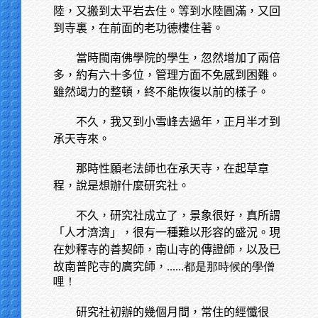
陸，又搬到太平岩去住。等到水陸圓滿，又回
到寺裏，在前面的老功德樓住著。
當時閩南佛學院的學生，忽然增加了兩倍
多，約有六十多位，管理方面不免感到困難。
雖然竭力的整頓，終不能恢復以前的樣子。
不久，我又到小雪峰去過年，正月半才到
承天寺來。
那時性願老法師也在承天寺，在起草章
程，說是想辦什麼研究社。
不久，研究社成立了，景象很好，真所謂
「人才濟濟」，很有一種難以形容的盛況。現
在妙釋寺的善契師，南山寺的傳證師，以及已
故南普陀寺的廣究師，
......都是那時候的學僧
哩！
研究社初辦的幾個月間，常住的經懺很