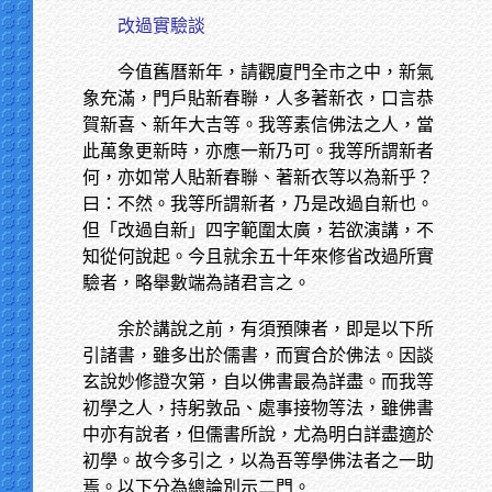
改過實驗談
今值舊曆新年，請觀廈門全市之中，新氣
象充滿，門戶貼新春聯，人多著新衣，口言恭
賀新喜、新年大吉等。我等素信佛法之人，當
此萬象更新時，亦應一新乃可。我等所謂新者
何，亦如常人貼新春聯、著新衣等以為新乎？
曰：不然。我等所謂新者，乃是改過自新也。
但「改過自新」四字範圍太廣，若欲演講，不
知從何說起。今且就余五十年來修省改過所實
驗者，略舉數端為諸君言之。
余於講說之前，有須預陳者，即是以下所
引諸書，雖多出於儒書，而實合於佛法。因談
玄說妙修證次第，自以佛書最為詳盡。而我等
初學之人，持躬敦品、處事接物等法，雖佛書
中亦有說者，但儒書所說，尤為明白詳盡適於
初學。故今多引之，以為吾等學佛法者之一助
焉。以下分為總論別示二門。