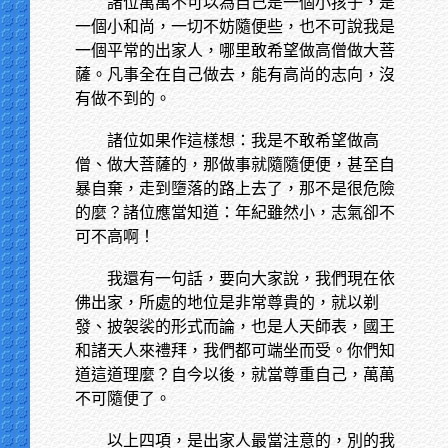
諸位萬萬不可以為自己是一個小孩子，是
一個小和尚，一切不妨隨便些，也不可說我是
一個平常的出家人，哪里敢希望做高僧做大菩
薩。凡事全在自己做去，能有高尚的志向，沒
有做不到的。
諸位如果作這樣想：我是不敢希望做高
僧、做大菩薩的，那做事就隨隨便便，甚至自
暴自棄，走到墮落的路上去了，那不是很危險
的麼？諸位應當知道：年紀雖然小，志氣卻不
可不高啊！
我還有一句話，要向大家說，我們現在依
佛出家，所處的地位是非常尊貴的，就以剃
發、披袈裟的形式而論，也是人天師表，國王
和諸天人來禮拜，我們都可端坐而受。你們知
道這道理麼？自今以後，就當尊重自己，萬萬
不可隨便了。
以上四項，是出家人最當注意的，別的我