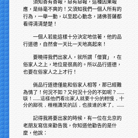
須知善有善報，惡有惡報，這種因果報
應，是絲毫不爽的！又須知我們一個人所有的
行為，一舉一動，以至起心動念，諸佛菩薩都
看得清清楚楚！
一個人若能這樣十分決定地信著，他的品
行道德，自然會一天比一天地高起來！
要曉得我們出家人，就所謂「僧寶」，在
俗家人之上，地位是很高的。所以品行道德，
也要在俗家人之上才行！
倘品行道德僅能和俗家人相等，那已經難
為情了！何況不如？又何況十分的不如呢？
......
咳！......這樣他們看出家人就要十分的輕慢，十
分的鄙視，種種譏笑的話，也接連的來了。......
記得我將要出家的時候，有一位在北京的
老朋友寫信來勸告我，你知道他勸告的是什
麼，他說：