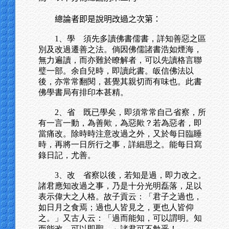
總論者即是說明改過之次第：
1、學 須先多讀佛書儒書，詳知善惡之區
別及改過遷善之法。倘因佛儒諸書浩如煙海，
無力遍讀，而亦難於瞭解者，可以先讀格言聯
璧一部。余自兒時，即讀此書。皈信佛法以
後，亦常常翻閱，甚覺其親切而有味也。此書
佛學書局有排印本甚精。
2、省 既已學矣，即須常常自己省察，所
有一言一動，為善歟，為惡歟？若為惡者，即
當痛改。除時時注意改過之外，又於每日臨睡
時，再將一日所行之事，詳細思之。能每日寫
錄日記，尤善。
3、改 省察以後，若知是過，即力改之。
諸君應知改過之事，乃是十分光明磊落，足以
表示偉大之人格。故子貢云：「君子之過也，
如日月之食焉；過也人皆見之，更也人皆仰
之。」又古人云：「過而能知，可以謂明。知
而能改，可以即聖。」諸君可不勉乎！