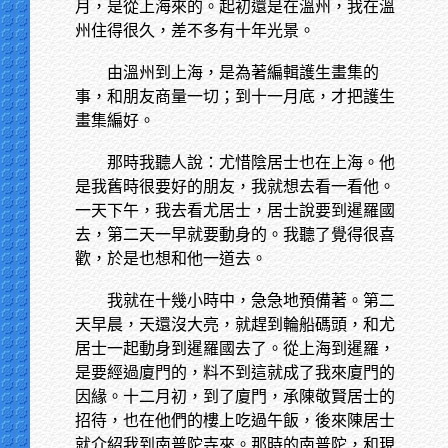
月，是從上海來的。起初還是在溫州，我在溫
州住得很久，差不多有十年光景。
由溫州到上海，是為著編輯護生畫集的
事，和朋友商量一切；到十一月底，才把護生
畫集編好。
那時我聽人說：尤惜陰居士也在上海。他
是我舊時很要好的朋友，我就想去看一看他。
一天下午，我去看尤居士，居士說要到暹羅國
去，第二天一早就要動身的。我聽了覺得很喜
歡，於是也想和他一道去。
我就在十幾小時中，急急地預備著。第二
天早晨，天還沒大亮，就趕到輪船碼頭，和尤
居士一起動身到暹羅國去了。從上海到暹羅，
是要經過廈門的，料不到這就成了我來廈門的
因緣。十二月初，到了廈門，承陳敬賢居士的
招待，也在他們的樓上吃過午飯，後來陳居士
就介紹我到南普陀寺來。那時的南普陀，和現