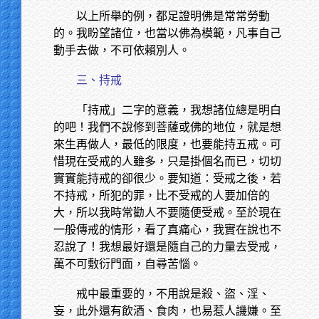
以上所舉的例，都足證明佛是常常勞動
的。我盼望諸位，也當以佛為模範，凡事自己
動手去做，不可依賴別人。
三、持戒
「持戒」二字的意義，我想諸位總是明白
的吧！我們不說修到菩薩或佛的地位，就是想
來生再做人，最低的限度，也要能持五戒。可
惜現在受戒的人雖多，只是掛個名而已，切切
實實能持戒的卻很少。要知道：受戒之後，若
不持戒，所犯的罪，比不受戒的人要加倍的
大，所以我時常勸人不要隨便受戒。至於現在
一般傳戒的情形，看了真痛心，我實在說也不
忍說了！我想最好還是隨自己的力量去受戒，
萬不可敷衍門面，自尋苦惱。
戒中最重要的，不用說是殺、盜、淫、
妄，此外還有飲酒、食肉，也易惹人譏嫌。至