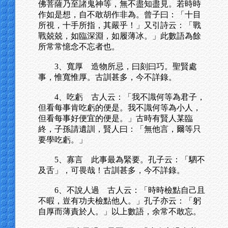
佛菩薩乃至諸鬼神等，無不盡知盡見。若時時
作如是想，自不敢胡作非為。曾子曰：「十目
所視，十手所指，其嚴乎！」又引詩云：「戰
戰兢兢，如臨深淵，如履薄冰。」此數語為餘
所常常憶念不忘者也。
3、寬厚 造物所忌，曰刻曰巧。聖賢處
事，惟寬惟厚。古訓甚多，今不詳錄。
4、吃虧 古人云：「我不識何等為君子，
但看每事肯吃虧的便是。我不識何等為小人，
但看每事好便宜的便是。」古時有賢人某臨
終，子孫請遺訓，賢人曰：「無他言，爾等只
要學吃虧。」
5、寡言 此事最為緊要。孔子云：「駟不
及舌」，可畏哉！古訓甚多，今不詳錄。
6、不說人過 古人云：「時時檢點自己且
不暇，豈有功夫檢點他人。」孔子亦云：「躬
自厚而薄責於人。」以上數語，余常不敢忘。