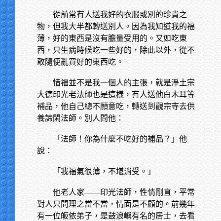
從前常有人送我好的衣服或別的珍貴之
物，但我大半都轉送別人。因為我知道我的福
薄，好的東西是沒有膽量受用的。又如吃東
西，只生病時候吃一些好的，除此以外，從不
敢隨便亂買好的東西吃。
惜福並不是我一個人的主張，就是淨土宗
大德印光老法師也是這樣，有人送他白木耳等
補品，他自己總不願意吃，轉送到觀宗寺去供
養諦閑法師。別人問他：
「法師！你為什麼不吃好的補品？」他
說：
「我福氣很薄，不堪消受。」
他老人家——印光法師，性情剛直，平常
對人只問理之當不當，情面是不顧的。前幾年
有一位皈依弟子，是鼓浪嶼有名的居士，去看