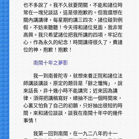
也不多說了。我不久就要閉關，不能和諸位時
常在一塊兒談話，這是很抱歉的。但我還想在
關內講講律，每星期約講三四次，諸位碰到例
假，不妨來聽聽！今天得和諸位見面，我非常
高興。我只希望諸位把我所講的四項，牢記在
心，作為永久的紀念！時間講得很久了，費諸
位的神，抱歉！抱歉！
南閩十年之夢影
我一到南普陀寺，就想來養正院和諸位法
師講談講談，原定的題目是「餘之懺悔」，說
來話長，非十幾小時不能講完；近來因為講
律，須得把講稿寫好，總抽不出一個時間來，
心裏又怕負了自己的初願，只好抽出很短的時
間，來和諸位談談，談我在南閩十年中的幾件
事情！
我第一回到南閩，在一九二八年的十一