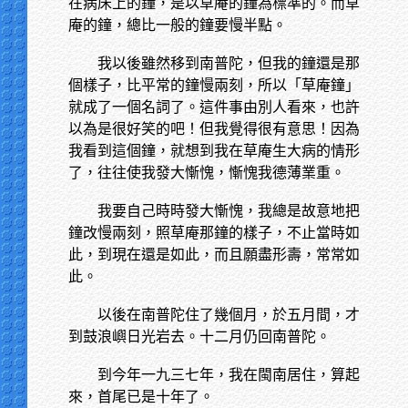
在病床上的鐘，是以草庵的鐘為標準的。而草
庵的鐘，總比一般的鐘要慢半點。
我以後雖然移到南普陀，但我的鐘還是那
個樣子，比平常的鐘慢兩刻，所以「草庵鐘」
就成了一個名詞了。這件事由別人看來，也許
以為是很好笑的吧！但我覺得很有意思！因為
我看到這個鐘，就想到我在草庵生大病的情形
了，往往使我發大慚愧，慚愧我德薄業重。
我要自己時時發大慚愧，我總是故意地把
鐘改慢兩刻，照草庵那鐘的樣子，不止當時如
此，到現在還是如此，而且願盡形壽，常常如
此。
以後在南普陀住了幾個月，於五月間，才
到鼓浪嶼日光岩去。十二月仍回南普陀。
到今年一九三七年，我在閩南居住，算起
來，首尾已是十年了。