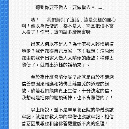
「聽到你要不做人，要做僧去。
......」
咳！
......我們聽到了這話，該是怎樣的痛心
啊！他以為做僧的，都不是人，簡直把僧不當
人看了！你想，這句話多麼厲害呀！
出家人何以不是人？為什麼被人輕慢到這
地步？我們都得自己反省一下！我想：這原因
都由於我們出家人做人太隨便的緣故；種種太
隨便了，就鬧出這樣的話柄來了。
至於為什麼會隨便呢？那就是由於不能深
信善惡因果報應和諸佛菩薩靈感的道理的緣
故。倘若我們能夠真正生信，十分決定的信，
我想就是把你的腦袋斫掉，也不肯隨便的了！
以上所說，並不是單單養正院的學僧應該
牢記，就是佛教大學的學僧也應該牢記，相信
善惡因果報應和諸佛菩薩靈感不爽的道理！