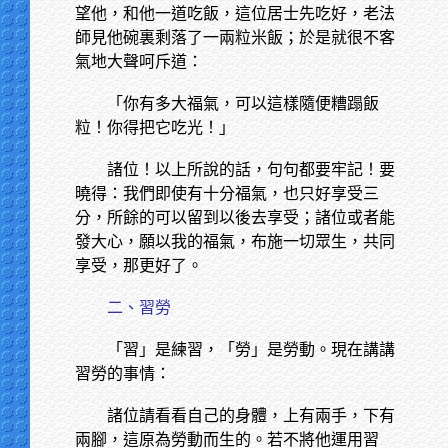
望他，和他一道吃飯，這位居士先吃好，老法
師見他碗裏剩落了一兩粒米飯；於是就很不客
氣地大聲呵斥道：
「你有多大福氣，可以這樣隨便糟蹋飯
粒！你得把它吃光！」
諸位！以上所說的話，句句都要牢記！要
曉得：我們即使有十分福氣，也只好享受三
分，所餘的可以留到以後去享受；諸位或者能
發大心，願以我的福氣，布施一切眾生，共同
享受，那更好了。
二、習勞
「習」是練習，「勞」是勞動。現在講講
習勞的事情：
諸位請看看自己的身體，上有兩手，下有
兩腳，這原為勞動而生的。若不將他運用習