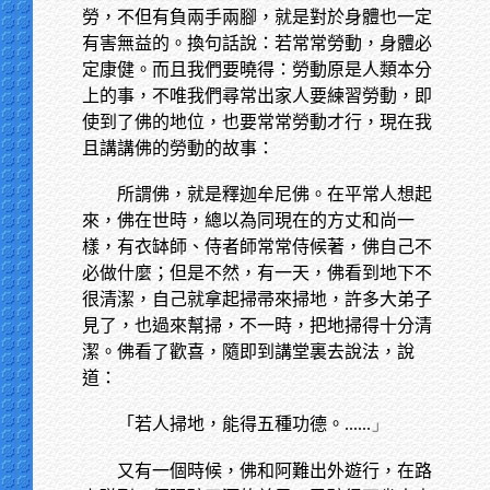
勞，不但有負兩手兩腳，就是對於身體也一定
有害無益的。換句話說：若常常勞動，身體必
定康健。而且我們要曉得：勞動原是人類本分
上的事，不唯我們尋常出家人要練習勞動，即
使到了佛的地位，也要常常勞動才行，現在我
且講講佛的勞動的故事：
所謂佛，就是釋迦牟尼佛。在平常人想起
來，佛在世時，總以為同現在的方丈和尚一
樣，有衣缽師、侍者師常常侍候著，佛自己不
必做什麼；但是不然，有一天，佛看到地下不
很清潔，自己就拿起掃帚來掃地，許多大弟子
見了，也過來幫掃，不一時，把地掃得十分清
潔。佛看了歡喜，隨即到講堂裏去說法，說
道：
「若人掃地，能得五種功德。
......」
又有一個時候，佛和阿難出外遊行，在路