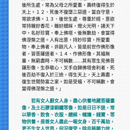
後所生處，常為父母之所愛重，壽終復得生於
天上。１２、死後不復墮三惡道，當自守意，
常欲求佛。１３、後世生處，尊重於經，意欲
常持雜好香花，雜好繒綵，燈火光明，諸天下
中，名好珍寶，奉上佛塔。後無數劫，會當得
佛涅槃之道。人有出意，持妙珍寶，所愛重
物，奉上佛者，非餘凡人，皆是前世作佛形像
者，習菩薩道者。１４、作佛形像，其福無
量，無窮盡時，不可稱數……其有眾生見佛菩
薩形像，生恭敬心，叉手自歸佛塔舍利者，死
後百劫不復入於三途，得生天上，天上壽盡，
復生世間勢富之家。如是受福，不可稱數。會
當得佛涅槃之道。」
若有女人厭女人身，盡心供養地藏菩薩畫
像，及土石膠漆銅鐵等像，如是日日不退，常
以華香、飲食、衣服、繒綵、幢旛、錢寶、等
物供養。是善女人盡此一報女身，百千萬劫，
更不生女人世界，何況復受。除非慈願力故，