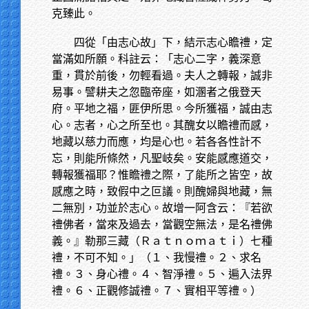
克臻此。
四從「由志心故」下，結示志心瞻禮，定
當滿如所願。科註云：「志心二字，義深意
重，貫於前後，勿輕看過。夫人之轉報，誠非
易事。譬耕夫之忽臨帝座，如溷者之俄登天
府。平地之福，匪伊所思。今所獲福，誠由志
心。志者，心之所至也。其醜女以瞻禮而感，
地藏以慈力而應，均是心也。若各各性計不
忘，則能所條然，凡聖岐矣。安能感應道交，
轉報獲福耶？惟瞻禮之際，了能所之皆空，故
感應之時，致假中之叵議。則醜婦與地藏，無
二無別，功並於志心。故增一阿含云：『若欲
禮佛者，當來及過去，當觀空無法，是名禮佛
義。』勒那三藏（Ｒａｔｎｏｍａｔｉ）七種
禮，不可不知。」（１、我慢禮。２、求名
禮。３、身心禮。４、智淨禮。５、遍入法界
禮。６、正觀修誠禮。７、實相平等禮。）