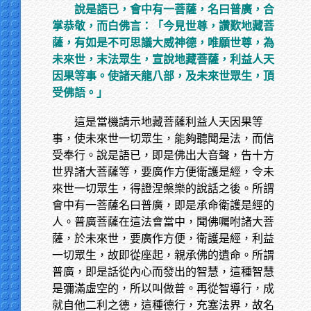
說是語已，會中有一菩薩，名曰普廣，合
掌恭敬，而白佛言：「今見世尊，讚歎地藏菩
薩，有如是不可思議大威神德，唯願世尊，為
未來世，末法眾生，宣說地藏菩薩，利益人天
因果等事。使諸天龍八部，及未來世眾生，頂
受佛語。」
這是當機請示地藏菩薩利益人天因果等
事，使未來世一切眾生，能夠聽聞是法，而信
受奉行。說是語已，即是佛出大音聲，告十方
世界諸大菩薩等，要廣作方便衛護是經，令未
來世一切眾生，得證涅槃樂的說話之後。所謂
會中有一菩薩名曰普廣，即是承命衛護是經的
人。普廣菩薩在這法會當中，聞佛囑咐諸大菩
薩，於未來世，要廣作方便，衛護是經，利益
一切眾生，故即從座起，親承佛的遺命。所謂
普廣，即是話從內心而發出的智慧，這種智慧
是彌滿虛空的，所以叫做普。再從智導行，成
就自他二利之德，這種德行，充塞法界，故名