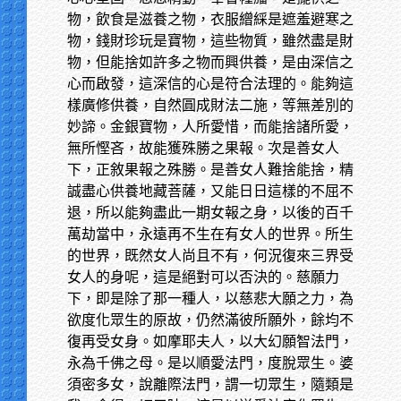
物，飲食是滋養之物，衣服繒綵是遮羞避寒之
物，錢財珍玩是寶物，這些物質，雖然盡是財
物，但能捨如許多之物而興供養，是由深信之
心而啟發，這深信的心是符合法理的。能夠這
樣廣修供養，自然圓成財法二施，等無差別的
妙諦。金銀寶物，人所愛惜，而能捨諸所愛，
無所慳吝，故能獲殊勝之果報。次是善女人
下，正敘果報之殊勝。是善女人難捨能捨，精
誠盡心供養地藏菩薩，又能日日這樣的不屈不
退，所以能夠盡此一期女報之身，以後的百千
萬劫當中，永遠再不生在有女人的世界。所生
的世界，既然女人尚且不有，何況復來三界受
女人的身呢，這是絕對可以否決的。慈願力
下，即是除了那一種人，以慈悲大願之力，為
欲度化眾生的原故，仍然滿彼所願外，餘均不
復再受女身。如摩耶夫人，以大幻願智法門，
永為千佛之母。是以順愛法門，度脫眾生。婆
須密多女，說離際法門，謂一切眾生，隨類是