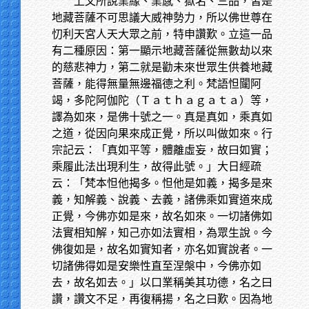
上文所說業緣、業感、獄名、三品，皆是
地藏菩薩不可思議大威神勢力，所以佛世尊在
忉利天宮人天大眾之前，特申讚歎。立這一品
有二種原因：第一顯示地藏菩薩從無數劫以來
的慈悲神力，第二就是勸未來世眾生供養地藏
菩薩，能得無量無邊福德之利。梵語怛闥阿
竭，多陀阿伽陀（Ｔａｔｈａｇａｔａ）等，
譯為如來，是佛十號之一。真是真如，乘真如
之道，從因向果來成正覺，所以叫做如來。行
宗記云：「真如平等，體離虛妄，故曰如實；
乘履此法出現利生，故得此號。」大日經疏
云：「梵本怛他揭多。怛他是如義，揭多是來
義，知解義、說義、去義，諸佛乘如實道來成
正覺，今佛亦如是來，故名如來。一切諸佛如
法實相知解，知己亦如法實相，為眾生說。今
佛復如是，故名如實知者，亦名如實說者。一
切諸佛得如是安樂性直至涅槃中，今佛亦如
去，故名如去。」以口業稱美其功德，名之曰
讚，讚文不足，再復稱揚，名之曰歎。因為地