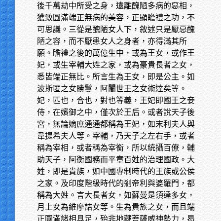
後千萬劫中所受之身，遠離醜陋多病的惡相，
獲致圓滿端正無病的美容，正顯瞻禮之功，不
可思議。三從是醜陋女人下，敘述只是厭惡醜
陋之容，而不厭患女人之身者，亦得滿其所
願。瞻禮之後的萬億生中，或為王女，或作王
妃，或生宰輔大姓之家，或為豪貴長者之女，
悉皆端正無比。所言生為王女，即是公主。如
波斯匿之女勝鬘，阿闍世王之女術達矣等。
妃，匹也，合也，對也等義，王妃即國王之妾
侍，在嬪御之中，僅次於王后。或者說天子後
宮，無論嫡庶通通都稱為王妃，如末利夫人與
韋提希夫人等。宰輔，乃天子之左右手，或者
稱為宰相，或者稱為宰衡，所以統攝百僚，輔
助天子，阿衡國務而平章百姓的治理國政。大
姓，即是貴族，如中國專制時代的王族或公侯
之家。及印度階級時代的剎帝利與婆羅門，都
稱為大姓。言大長者女，如蘇曼是須達多女，
月上女為維摩詰女等。生為貴族之女，而且端
正圓滿諸相具足，殆非地藏菩薩威神勢力，曷