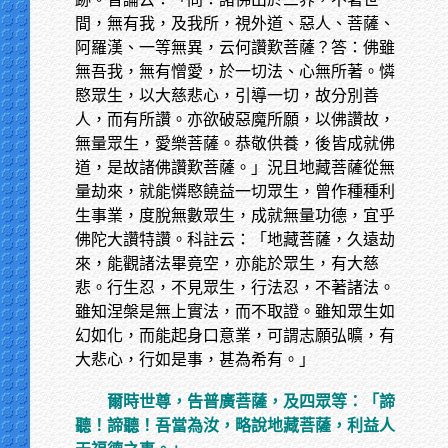
間，無有我，及我所，視外道、惡人、菩薩、
阿羅漢、一等無異，云何讚歎菩薩？答：佛雖
無吾我，無有憎愛，於一切法、心無所著。憐
愍眾生，以大慈悲心，引導一切，故分別善
人，而有所讚。亦欲破惡魔所願，以佛讚故，
無量眾生，愛樂菩薩。恭敬供養，後皆成就佛
道，是故諸佛讚歎菩薩。」況且地藏菩薩從無
量劫來，就能憐愍饒益一切眾生，曾作種種利
生事業，度脫無數眾生，成就無量功德，宜乎
佛陀大讚特讚。科註云：「地藏菩薩，久遠劫
來，能觀諸法畢竟空，亦能於眾生，有大慈
悲。行生忍，不見眾生，行法忍，不著諸法。
雖知涅槃是無上實法，而不取證。雖知眾生如
幻如化，而能起身口意業，可謂志願弘曠，有
大悲心，行如是事，甚為希有。」
爾時世尊，告普廣菩薩，及四眾等：「諦
聽！諦聽！吾當為汝，略說地藏菩薩，利益人