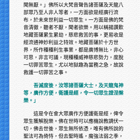
聞無厭。」佛所以大梵音聲告諸菩薩及天龍八
部眾乃至人非人等者，一方面欲是經廣行流
布，於未來世利益一切眾生。一方面是佛的梵
音清徹，聽者不厭，聞者欲樂。用以稱揚讚歎
地藏菩薩累生累劫，慈悲救苦的事，更易收是
經流通神妙利益之特效。地藏菩薩於十方世
界，所作種種利生事業，都是廣博無比，非心
可思，非言可議，現種種威神慈悲勢力，度脫
一切罪苦眾生，尤以地獄趣為當務之急，故說
救護一切罪苦之事。
吾滅度後，汝等諸菩薩大士，及天龍鬼神
等，廣作方便，衛護是經，令一切眾生證涅槃
樂。」
這是令在會大眾廣作方便護衛是經，俾令
眾生獲解脫樂。佛在世時可以應機說教調伏一
切，佛去世後，眾生無所依憑，唯有佛所說的
聖法可為倚恃，但去聖時遙，魔強法弱之季，