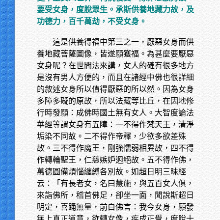
要受女身，度脫眾生。承斯供養地藏力故，及
功德力，百千萬劫，不受女身。
這是供養得福中第三之一，厭惡女身而供
養地藏菩薩圖像，皆遂願獲福。為甚麼要厭惡
女身呢？在世間法來講，女人的確有很多地方
是沒有男人方便的，而且在諸經中佛也很詳細
的敘述女身所以值得厭惡的所以然。因為女身
多障多礙的原故，所以法藏等比丘，在因地修
行時發願：成佛時國土無有女人。大智度論法
華經等謂女身有五障：一不得作梵天王，清淨
垢染不同故。二不得作帝釋，少欲多欲差殊
故。三不得作魔王，剛強懦弱相異故，四不得
作轉輪聖王，仁慈嫉妒迥絕故。五不得作佛，
萬德圓備煩惱纏縛各別故。如超日明三昧經
云：「有長者女，名曰慧施，與五百女人俱，
來詣佛所，稽首佛足，卻坐一面，聞說斯超日
明定，喜踊無量，前白佛言：我今女身，願發
無上真正道意，欲轉女像，疾成正覺，度脫十