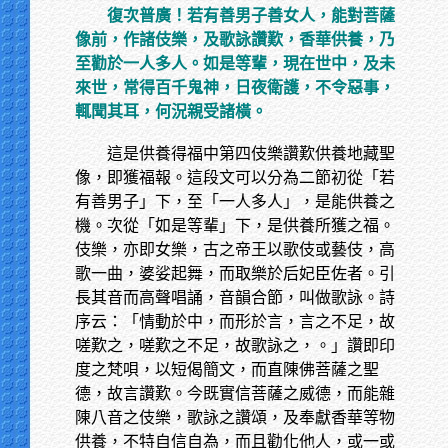
復次普廣！若有善男子善女人，能對菩薩
像前，作諸伎樂，及歌詠讚歎，香華供養，乃
至勸於一人多人。如是等輩，現在世中，及未
來世，常得百千鬼神，日夜衛護，不令惡事，
輒聞其耳，何況親受諸橫。
這是供養得福中第四伎樂讚歎供養地藏聖
像，即獲福報。這段文可以分為二節初從「若
有善男子」下，至「一人多人」，是能供養之
機。次從「如是等輩」下，是供養所獲之福。
伎樂，亦即女樂，古之帝王以歌伎或藝伎，高
歌一曲，婆娑起舞，而取樂於后妃臣佐者。引
長其音而高聲唱誦，音韻合節，叫做歌詠。詩
序云：「情動於中，而形於言，言之不足，故
嗟歎之，嗟歎之不足，故歌詠之，。」讚即印
度之梵唄，以短偈簡文，而直陳佛菩薩之聖
德，故言讚歎。今既實信菩薩之威德，而能雜
陳八音之伎樂，歌詠之讚頌，及奉獻香華等物
供養，不特自信自為，而且勸化他人，或一或