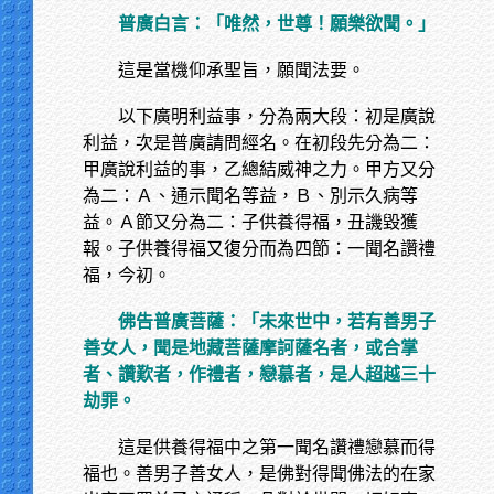
普廣白言：「唯然，世尊！願樂欲聞。」
這是當機仰承聖旨，願聞法要。
以下廣明利益事，分為兩大段：初是廣說
利益，次是普廣請問經名。在初段先分為二：
甲廣說利益的事，乙總結威神之力。甲方又分
為二：Ａ、通示聞名等益，Ｂ、別示久病等
益。Ａ節又分為二：子供養得福，丑譏毀獲
報。子供養得福又復分而為四節：一聞名讚禮
福，今初。
佛告普廣菩薩：「未來世中，若有善男子
善女人，聞是地藏菩薩摩訶薩名者，或合掌
者、讚歎者，作禮者，戀慕者，是人超越三十
劫罪。
這是供養得福中之第一聞名讚禮戀慕而得
福也。善男子善女人，是佛對得聞佛法的在家