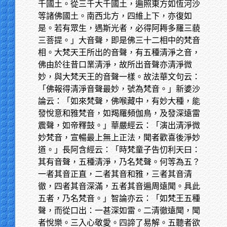
千國土。從三千大千國土，遍照東方如恆河沙
等諸佛國土。南西北方，四維上下，亦復如
是。若有眾生，遇斯光者，必得阿耨多羅三藐
三菩提。」大音聲，即是佛三十二相中的梵音
相。大梵天王所出的音聲，有五種清淨之音，
佛由於往昔口業清淨，故所出音聲亦清淨微
妙，與大梵天王的音聲一樣。故法華文句云：
「佛報得清淨音聲最妙，號為梵音。」新婆沙
論云：「如來梵聲，佛喉藏中，有妙大種，能
發悅意和雅梵音，如羯羅頻伽鳥，及發深遠雷
震聲，如帝釋鼓。」華嚴經云：「演出清淨微
妙梵音，宣暢最上無上正法，聞者歡喜後淨妙
道。」長阿含經云：「時梵童子告忉利天曰：
其有音聲，五種清淨，乃名梵聲。何等為五？
一者其音正直，二者其音和雅，三者其音清
徹，四者其音深滿，五者其音遍周遠聞。具此
五者，乃名梵音。」智論亦云：「如梵王五種
聲，而從口出：一甚深如雷。二清徹遠聞，聞
者悅樂。三入心敬愛。四諦了易解。五聽者欲