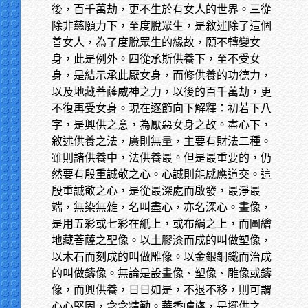
後，百千萬劫，更不生於有女人的世界。三從
除非慈願力下，至度脫眾生，是敘述除了這個
善女人，為了度脫眾生的緣故，願不轉變女
身，此是例外。四從承斯供養下，至不受女
身，是結示承此厭女身，而修供養的功德力，
以及地藏菩薩威神之力，以後的百千萬劫，更
不復再受女身。現在逐節向下解釋：初若下八
字，是興供之意，為厭惡女身之故。盡心下，
敘述供養之法，廣則無量，主要有財法二種。
雖則諸供養中，法供養最。但是最重要的，仍
然要有殷重誠敬之心。心誠則能感應道交。這
殷重誠敬之心，是從最深處而啟發，最淨最
端，無染無雜，名叫盡心，亦名深心。畫像，
是用五彩或七彩在紙上，或布絹之上，而圖繪
地藏菩薩之聖像。以土膠漆而成的叫做塑像，
以木石而刻成的叫做雕像。以金銀銅鐵而治成
的叫做鑄像。無論是設畫像、塑像、雕像或鑄
像，而興供養，日日如是，不退不移，則可謂
心心堅固，念念精勤。華香幢旛，是擺供之