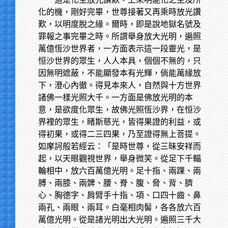
化的機，剛好完畢，世尊接著又再乘時放光讚
歎，以明度脫之緣。爾時，即是說地獄名號及
罪報之事完畢之時。所謂舉身放大光明，遍照
萬億恆沙世界者，一方面表示這一段靈光，是
恒沙世界的眾生，人人本具，個個不無的，只
因無明遮蔽，不能顯發本有光輝，倘能萬緣放
下，澄心內徹。得見本來人，自然與十方世界
諸佛一樣光照大千。一方面是佛放光明的本
意，是欲度化眾生，故佛光照恆沙界，在恒沙
界裡的眾生，睹斯慈光，皆得果證的利益，或
得初果，或得二三四果，乃至證得無上菩提。
如摩訶般若經云：「是時世尊，從三昧安祥而
起，以天眼觀視世界，舉身微笑。從足下千輻
輪相中，放六百萬億光明。足十指、兩踝、兩
膊、兩膝、兩髀、腰、脊、腹、脅、背、臍
心、胸德字、肩臂手十指、項、口四十齒、鼻
兩孔、兩眼、兩耳。白毫相肉髻，各各放六百
萬億光明。從是諸光明出大光明。遍照三千大