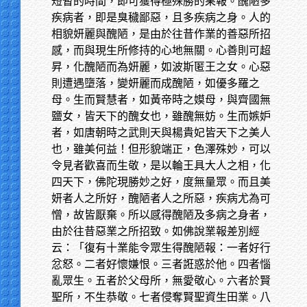
短暫的時間，即可獲得極殊勝的果報。醜陋多
疾病者，即是臭穢鄙惡，且多疾病之身。人的
相貌妍麗與醜陋，是由於往昔作業的善惡所招
感，而與現生所修持的心地無關。心善則可超
昇，化醜陋而為妍麗，如波斯匿王之女。心惡
則遭遇墮落，變妍麗而成醜陋，如優多羅之
母。生而賢慧者，如黃帝時之嫫母，與齊國無
鹽女，皆天下的醜女也，雖醜無妨。生而嫉妒
者，如唐朝時之武則天與楊貴妃皆天下之美人
也，雖美何益！但形貌端正，色澤殊妙，可以
令見者歡喜而生敬，是以輪王具大人之相，化
四天下，佛陀現勝妙之好，度無量眾。而且美
妍者人之所好，醜陋者人之所惡，疾病尤為可
憎，故皆厭棄。所以感得醜陋及多病之身者，
由於往昔惡業之所招致。如佛說業報差別經
云：「復有十業能令眾生得醜陋報：一者好行
忿怒。二者好懷嫌恨。三者誑惑於他。四者惱
亂眾生。五者於父母所，無愛敬心。六者於賢
聖所，不生恭敬。七者侵奪賢聖資生田業。八