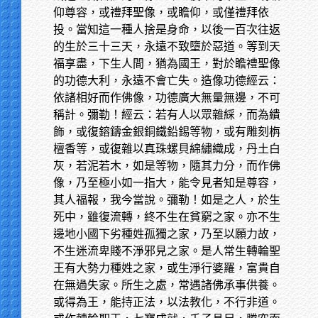
仰尊容，或禮拜聖像，或瞻仰，或僅禮拜依
投。當知這一種人捨是身命，以後一百次往返
的生於三十三天，永遠不致墮於惡道。等到天
福享盡，下生人間，猶為國王，對於瞻禮聖像
的功德大利，永遠不會亡失。造像功德經云：
依諸相好而作佛像，功德廣大無量無邊，不可
稱計。彌勒！經云：若有人以眾雜綵，而為繢
飾，或復鎔鑄金銀銅鐵鉛錫等物，或有雕刻栴
檀香等，或復雜以真珠螺貝綿繡織成，丹土白
灰，若泥若木，如是等物，隨其力分，而作佛
像，乃至極小如一指大，能令見者知是尊容，
其人福報，我今當說。彌勒！如是之人，於生
死中，雖復流轉，終不生在貧窮之家。亦不生
邊地小國下劣種姓孤獨之家，乃至以願力故，
不生迷流卑賤不淨邪見之家。是人常生轉輪聖
王有大勢力種姓之家，或生淨行婆羅，富貴自
在無過失家。所生之處，常遇諸佛承事供養。
或得為王，能持正法，以法教化，不行非道。