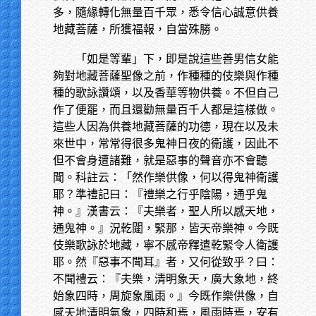
多，隨緣轉化無量百千眾，悉令信心誠意供養
地藏菩薩，所獲福報，自當殊勝。
「如是等輩」下，即是說這些善男信女能
夠對地藏菩薩聖像之前，作種種的伎樂與作種
種的歌詠讚頌，以及香華等物供養。不但自己
作了便罷，而且還勸無量百千人都是這樣做。
這些人因為供養地藏菩薩的功德，現在以及未
來世中，常常得很多鬼神日夜的衛護，因此不
但不會身遭諸難，就是惡事的聲音亦不會聽
聞。科註云：「然作樂供像，何以得鬼神衛護
耶？準禮記曰：『禮樂之行乎陰陽，通乎鬼
神。』漢書云：『夫樂者，聖人所以感天地，
通鬼神。』況乾闥，緊那，皆天帝樂神。今既
伎樂歌詠於地藏，寧不感帝釋遣乾緊令人衛護
耶。然『惡事不聞耳』者，又何從致乎？曰：
不聞禮云：『夫樂，清明象天，廣大象地，終
始象四時，周旋象風雨。』今既作樂供像，自
感天地清明氣象，四時和焉，風雨時焉，安有