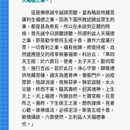
天福德之事。」
這是佛慈誡令誠諦而聽，當為略說地藏菩
薩利生福德之事。因為下面所敘述饒益眾生的
事，都是甚為希有，所以在未說到正題的時
候，首先誡令曰諦聽諦聽。所謂利益人天福德
之事，即是勸令修持五戒十善，廣作六度萬行
等，一切善利之事。福有攸歸，修齋持戒，自
然感應道交的得享無量福樂。科註云：「準四
天王經：於六齋日，使者，太子天王，勤伺眾
生，施行吉凶。若於此日，淨心守齋，歸敬禮
供地藏菩薩，諸天為遣善神，營衛門戶，凶疫
眾邪，陰謀消滅，夜無惡夢。縣官盜賊，水火
災變，終而不害。臨其壽終，迎其魂神，上生
天上。天上福德，所願自然。七寶宮殿，在意
所之。壽終，下生侯王之家，顏色煒煒，見者
心歡。逢佛值法，必得泥洹。斯皆五戒十善，
斂情攝欲，六齋使然。正利益人天福德事
也。」