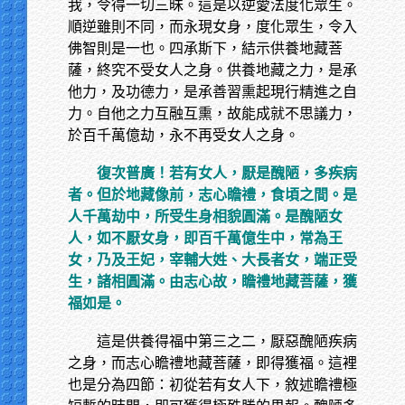
我，令得一切三昧。這是以逆愛法度化眾生。
順逆雖則不同，而永現女身，度化眾生，令入
佛智則是一也。四承斯下，結示供養地藏菩
薩，終究不受女人之身。供養地藏之力，是承
他力，及功德力，是承善習熏起現行精進之自
力。自他之力互融互熏，故能成就不思議力，
於百千萬億劫，永不再受女人之身。
復次普廣！若有女人，厭是醜陋，多疾病
者。但於地藏像前，志心瞻禮，食頃之間。是
人千萬劫中，所受生身相貌圓滿。是醜陋女
人，如不厭女身，即百千萬億生中，常為王
女，乃及王妃，宰輔大姓、大長者女，端正受
生，諸相圓滿。由志心故，瞻禮地藏菩薩，獲
福如是。
這是供養得福中第三之二，厭惡醜陋疾病
之身，而志心瞻禮地藏菩薩，即得獲福。這裡
也是分為四節：初從若有女人下，敘述瞻禮極