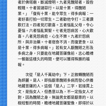
者於佛塔廟，斷滅燈明。九者見醜陋者，毀呰
輕賤。十者習諸惡行。以是十業，得醜陋
業。」「復有十業，能令眾生，得多病報：一
者好喜打拍一切眾生。二者勸他令打。三者讚
歎打法。四者見打歡喜。五者惱亂父母，令心
憂惱。六者惱亂賢聖。七者見怨病苦，心大歡
喜。八者見怨病愈，心生不樂。九者於怨病
所，與非治藥。十者宿食不消，而復更食。以
是十業，得多病報。」若有女人厭醜陋之形及
多病之身，只要能在地藏菩薩像前，志心瞻禮
一餐飯這樣久的時間，便可以獲得殊勝的福
報。
次從「是人千萬劫中」下，正敘轉醜陋而
為妍麗。是人，即指厭患醜陋多病而發心供養
地藏菩薩的人。這個「是人」二字，若接貫上
文，是指女人，但愚意以為，不一定指女人才
對，因為醜陋之身，無論男女都是厭患的。以
極短暫的時間，瞻禮地藏菩薩聖像，即得於以