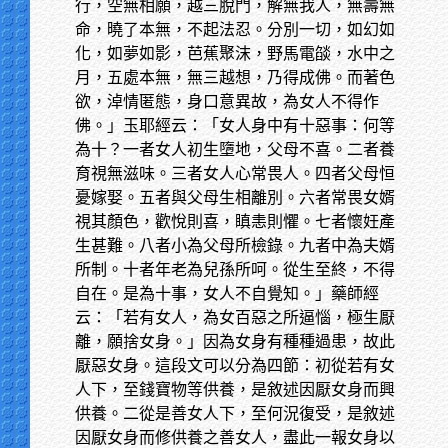
行，空無相願，越三脫門，解無我人，無壽無
命，曉了本無，不起法忍。分別一切，如幻如
化，如夢如影，芭蕉聚沫，野馬電燄，水中之
月，五處本無，無三越想，乃得成佛。而著色
欲，淖情匿態，身口意異故，為女人不得作
佛。」玉耶經云：「女人身中有十惡事：何等
為十？一者女人初生墮地，父母不喜。二者養
育視無滋味。三者女人心常畏人。四者父母恒
憂嫁娶。五者與父母生相離別。六者常畏女婿
視其顏色，歡悅則喜，瞋恚則懼。七者懷妊產
生甚難。八者小為父母所檢錄。九者中為夫婿
所制。十者年老為兒孫所呵。從生至終，不得
自在。是為十事，女人不自覺知。」藥師經
云：「若有女人，為女百惡之所逼惱，極生厭
離，願捨女身。」因為女身有種種過患，故此
厭惡女身。這段文可以分為四節：初從若有女
人下，至錢寶物等供養，是敘述因厭女身而興
供養。二從是善女人下，至何況復受，是敘述
因厭女身而修供養之善女人，盡此一報女身以