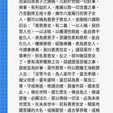
出家四眾弟子之通稱。凡對於世間一切好事、
美事、有利益於人，推廣以致一切含識之事，
乃至勤修五戒十善，廣作六度萬行的男子女
人，都可以稱為善男子善女人。金剛經六譯疏
記云：「善男善女，有二義：一以人稱，是四
眾人也。一以法喻，以羅漢性剛直，能自善不
能化人，表為善男子。菩薩性柔和慈悲，能自
化化人，種佛善根，紹隆佛種，表為善女人。
今謂事佛者，皆曰善男信女。」諸惡莫作，眾
善奉行，則名善男女，反之，就叫做惡男女
了。善有清昇獲樂之功，惡感墮落苦報之事，
是故宜為好事，莫作罪業。所以閻羅王海敕罪
人云：「汝等今去，為人家作子，當念孝順，
報父母恩。曼年盛時，當忍惡為善，篤信三
尊，守戒奉道，修諸功德，莫復作惡，還來至
此。」佛在世時，度化眾生，佛自為之，佛滅
度後，必籍法化，是以佛說一切法，必為未來
世眾生。在未來世中，若有善男信女，聞是地
藏菩薩的大名，或稱聖號，或合掌恭敬，或稱