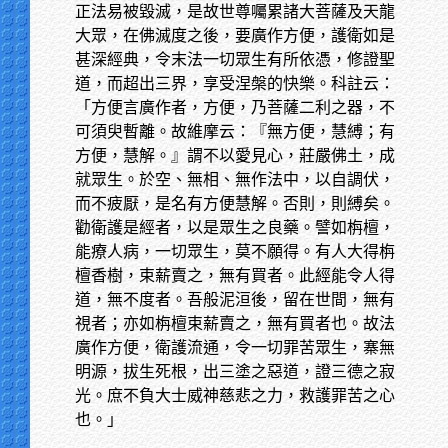
正法易被毀滅，是故世尊囑累諸大菩薩及天龍
大眾，在佛滅度之後，要廣作方便，護衛如是
甚深經典，令末法一切眾生有所依憑，修證聖
道，而超出三界，享受涅槃的快樂。科註云：
「方便言廣作者，方便，乃菩薩二利之器，不
可須臾暫離。故維摩云：『無方便，慧縛；有
方便，慧解。』謂不以愛見心，莊嚴佛土，成
就眾生。於空、無相、無作法中，以自調伏，
而不疲厭，是名有方便慧解。否則，則縛矣。
勸衛護是經者，以是眾生之良藥。譬如栴檀，
能療人病，一切眾生，莫不願得。有人大得栴
檀香樹，束薪賣之，無有買者。此經能令人得
道，無不度者。吾般泥洹後，留在世間，無有
視者；亦如栴檀束薪賣之，無有買者也。故法
廣作方便，衛護流通，令一切罪苦眾生，寨無
明源，拔生死根，出三塗之惡道，證三德之寂
光。庶不負大士威神慈悲之力，救護罪苦之心
也。」