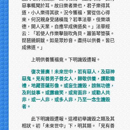
惡事輒聞於耳。故曰樂者樂也，君子樂得其
道，小人樂得其欲。況今獲福，實從信心得
來，何況親身受諸橫哉？若準法華，伎樂頌
德，開人天業，自應早成佛道矣。」法華經
云：「若使人作樂擊鼓吹角貝。簫笛琴箜篌。
琵琶鐃銅鈸。如是眾妙音。盡持以供養。皆已
成佛道。」
上明供養獲福竟。下明譏毀遭報。
復次普廣！未來世中，若有惡人，及惡神
惡鬼。見有善男子善女人，歸敬供養，讚歎瞻
禮，地藏菩薩形像。或妄生譏毀，謗無功德，
及利益事。或露齒笑，或背面非，或勸人共
非，或一人非，或多人非，乃至一念生譏毀
者。
此下明譏毀遭報。這裡初舉譏毀之類及其
相狀。初「未來世中」下，明其類。「見有善