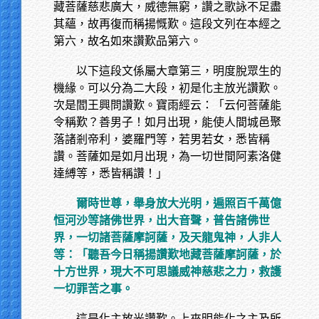
藏菩薩慈悲廣大，威德無窮，讚之歌詠不足盡
其蘊，故再復而稱揚慨歎。這段文列在本經之
第六，故名如來讚歎品第六。
以下這段文係屬大章第三，明度脫眾生的
機緣。可以分為二大段，初是化主放光讚歎。
次是閻王興問讚歎。寶雨經云：「云何菩薩能
令稱歎？善男子！如月出現，能使人間城邑聚
落諸剎帝利，婆羅門等，若男若女，悉皆稱
讚。菩薩如是如月出現，為一切世間阿素洛健
達縛等，悉皆稱讚！」
爾時世尊，舉身放大光明，遍照百千萬億
恒河沙等諸佛世界，出大音聲，普告諸佛世
界，一切諸菩薩摩訶薩，及天龍鬼神，人非人
等：「聽吾今日稱揚讚歎地藏菩薩摩訶薩，於
十方世界，現大不可思議威神慈悲之力，救護
一切罪苦之事。
這是化主放光讚歎。上來明能化之主及所