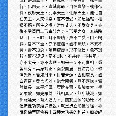
或作轉輪聖王，七寶成就，千子具足，騰空而
行，化四天下，盡其壽命，自在豐樂。或作帝
釋，夜摩天王，兜率天王，化樂天王，他化自
在天王，人天快樂，靡不皆受，如是福報，相
續不絕。所生之處，常作丈夫，不受女身。亦
復不受黃門二形卑賤之身。形受之身，無諸醜
惡。目不盲眇。耳不聾聵，鼻不曲戾。口不喎
斜。唇不下垂，亦不皺澀。齒不疏缺，不異不
黃。舌不短急。項無瘤癭。形不傴僂。色不斑
駮。臂不短促。足不□跛。不甚瘦，不甚肥，
亦不太長，亦不太短。如是一切不可喜相，悉
皆無有。其身端正，面貌圓滿。髮紺青色，軟
澤光淨。唇如丹果，目若青蓮，舌相廣長，齒
白齊密。發言巧妙，能令聞者，無不喜悅。臂
肘傭長，掌平坦厚，腰髀充實，胸臆廣大，手
足柔軟，如兜羅綿。諸相具足，無所缺減，如
那羅延天，有大筋力。」關於造像的功德，不
但造像功德經這樣說，就是造立形像等經，亦
說造佛菩薩像有十四種大功德的利益。如彼經