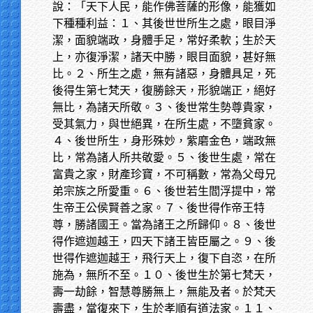
說：「天下人民，能作佛菩薩的形像，能獲如
下種種利益：１、其後世世所生之處，眼目淨
潔，面貌端政，身體手足，常好柔軟；生於天
上，亦復淨潔，諸天中勝，眼目面貌，甚好無
比。２、所生之處，無有諸惡，身體具足，死
後得生第七梵天，復勝餘天，形貌端正，絕好
無比，為諸天所敬。３、後世常生勢尊貴家，
受其氣力，與世絕異，在所生處，不墮貧家。
４、後世所生，身形殊妙，紫磨金色，端政無
比，常為諸人所共敬愛。５、後世生處，常在
富貴之家，財產珍寶，不可稱數，常為父母兄
弟宗族之所愛重。６、後世若生閻浮提中，常
生帝王公侯賢善之家。７、後世得作帝王特
尊，勝諸國王。當為諸王之所歸仰。８、後世
得作遮迦越王，四天下諸王皆臣屬之。９、後
世得作遮迦越王，飛行天上，復下自恣，在所
施為，無所不至。１０、後世生於第七梵天，
壽一劫餘，智慧尊勝無上，無能及者。於梵天
壽盡，當復來下，生於孝順有道法家。１１、