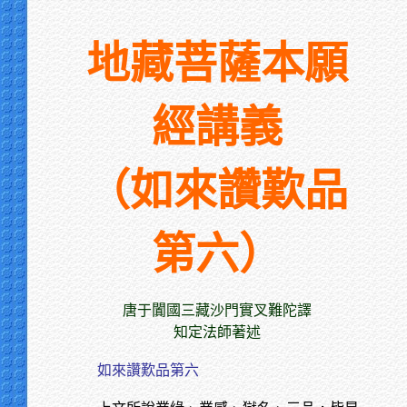
地藏菩薩本願
經講義
（如來讚歎品
第六）
唐于闐國三藏沙門實叉難陀譯
知定法師著述
如來讚歎品第六