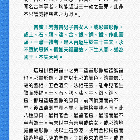
聞名合掌等者，均能超越三十劫之重罪，此非
不思議威神慈悲之力歟。」
普廣！若有善男子善女人，或彩畫形像，
或土、石、膠、漆、金、銀、銅、鐵、作此菩
薩，一瞻一禮者，是人百返生於三十三天，永
不墮於惡道。假如天福盡故，下生人間，猶為
國王，不失大利。
這是供養得福中之第二塑畫形像瞻禮獲福
也。彩畫形像，即是以七彩的顏色，繪畫佛菩
薩的聖相，五色渲染，法相莊嚴，能令見者生
敬而獲福。土、石、膠、漆、金、銀、銅、
鐵、都是塑造聖像的原料，前四價廉而質不
堅，後四雖則堅剛不異，而價格貴賤不同。此
八種原料，最貴者金，最堅者鐵，最賤而最不
牢者為土。若末世中有善男或信女，或彩繪地
藏菩薩形像，或以土石膠漆，或用金銀銅鐵而
鑄造地藏菩薩的聖像，令到後來的眾生，或瞻