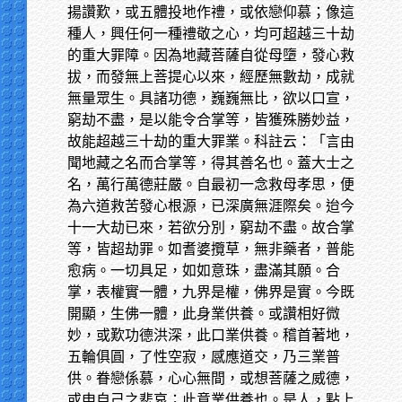
揚讚歎，或五體投地作禮，或依戀仰慕；像這
種人，興任何一種禮敬之心，均可超越三十劫
的重大罪障。因為地藏菩薩自從母墮，發心救
拔，而發無上菩提心以來，經歷無數劫，成就
無量眾生。具諸功德，巍巍無比，欲以口宣，
窮劫不盡，是以能令合掌等，皆獲殊勝妙益，
故能超越三十劫的重大罪業。科註云：「言由
聞地藏之名而合掌等，得其善名也。蓋大士之
名，萬行萬德莊嚴。自最初一念救母孝思，便
為六道救苦發心根源，已深廣無涯際矣。迨今
十一大劫已來，若欲分別，窮劫不盡。故合掌
等，皆超劫罪。如耆婆攬草，無非藥者，普能
愈病。一切具足，如如意珠，盡滿其願。合
掌，表權實一體，九界是權，佛界是實。今既
開顯，生佛一體，此身業供養。或讚相好微
妙，或歎功德洪深，此口業供養。稽首著地，
五輪俱圓，了性空寂，感應道交，乃三業普
供。眷戀係慕，心心無間，或想菩薩之威德，
或申自己之悲哀；此意業供養也。是人，點上