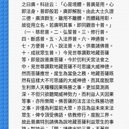
之曰廣。科註云：「心是境體，普廣是用。心
即法身，普即般若，廣即解脫。由此大士久證
三德，廣濟群生，雖用不離體，而體藉用彰，
故從用立名。若廣明其事，即同觀音十普。」
（一、慈悲普。二、弘誓普。三、修行普。
四、斷惑普。五、入法界普。六、神通普。
七、方便普。八、說法普。九、供養諸佛普。
十、成就眾生普。）今見世尊讚歎地藏菩薩
等，即是說普廣菩薩，今於忉利天宮法會之
中，見世尊讚歎地藏菩薩不可思議大威神德。
然而菩薩應世，度生為當急之務，地藏菩薩既
然有這樣大不可思議的大威神德，而其度脫眾
生利樂人天種種因果殊勝之事，更加莫測高
深，不但只欲聽聞威神勢力，而利益人天因果
等事，亦所樂聞。佛菩薩的法言法化殊勝功德
之事，非僅為利當前大眾，亦且為益未來末法
眾生，俾令頂受佛語，依教修行，度脫三界。
故此普廣特別請佛為說地藏菩薩利益眾生的事
跡。智論云：「問：諸佛出於三界，不著世