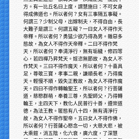
方。有一比丘名曰上度，謂慧施曰：不可女身
得成佛道也。所以者何？女有三事隔五事礙。
何謂三？少制父母，出嫁制夫，不得自由，長
大難子是謂三。何謂五礙？一曰女人不得作天
帝釋。所以者何？勇猛少欲乃得為男。雜惡多
態故，為女人不得作天帝釋。二曰不得作梵
天，所以者何？奉清淨行，無有垢穢，修四等
心，若四禪乃昇梵天。婬恣無節故，為女人不
作梵天。三曰不得作魔天，所以者何？十喜具
足，尊敬三寶，孝事二親，謙順長老，乃得魔
天。輕慢不順，毀失正教故，為女人不得作魔
天。四曰不得作轉輪聖王，所以者何？行菩薩
道，慈愍群萌，奉養三尊，先聖師父，乃得轉
輪王，主四天下，教化人民普行十善，遵崇道
德，為法王教。匿態有八十四，無有清淨行
故，為女人不得作聖帝。五曰女人不得作佛，
所以者何？行菩薩心愍念一切，大慈大悲，被
大乘鎧，消五陰，化六衰，廣六度，了深慧