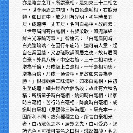
亦是略言之耳。所謂毫相，是如來三十二相之
一，世尊兩眉之中間，有白色毫毛相，右旋宛
轉，如日正中，放之則有光明，初生時長五
尺，成道時一丈五尺，名叫白毫相。故經云：
「世尊眉間有白毫相，右旋柔軟，如兜羅綿，
鮮白光淨踰珂雪。」智論云：「白毫眉間峙，
白光踰琉璃。在因行布施時，適可前人意，起
自在業因緣，又咨磋歌誦閑居之德，故有眉間
白毫。外具八楞，中空右旋。三十二相功德，
增為千倍，乃成額上白毫相。一千毫相功德，
增為百倍，乃成一頂骨相。是故如來最為尊
勝。」根據觀佛三昧海經：如來白毫相，由初
生至成道，總共經過六個階段；故此有六種名
稱：所謂童子時白毫相，納妃時白毫相，出家
時白毫相，苦行時白毫相，降魔時白毫相，成
道時白毫相（見觀佛三昧海經）。毫光本一，
因所利不同。故有種種之色。所言白毫相光
者，白乃眾色之本，居眾之先，白可受彩，起
諸光色。可攬可識名之曰相。熾然如燄，名之