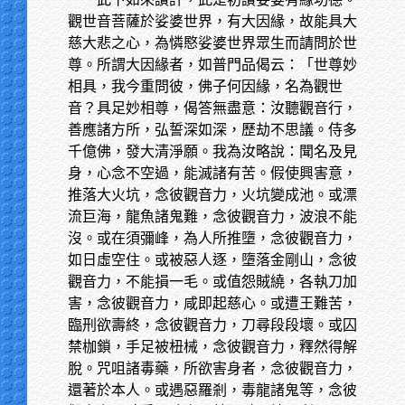
觀世音菩薩於娑婆世界，有大因緣，故能具大
慈大悲之心，為憐愍娑婆世界眾生而請問於世
尊。所謂大因緣者，如普門品偈云：「世尊妙
相具，我今重問彼，佛子何因緣，名為觀世
音？具足妙相尊，偈答無盡意：汝聽觀音行，
善應諸方所，弘誓深如深，歷劫不思議。侍多
千億佛，發大清淨願。我為汝略說：聞名及見
身，心念不空過，能滅諸有苦。假使興害意，
推落大火坑，念彼觀音力，火坑變成池。或漂
流巨海，龍魚諸鬼難，念彼觀音力，波浪不能
沒。或在須彌峰，為人所推墮，念彼觀音力，
如日虛空住。或被惡人逐，墮落金剛山，念彼
觀音力，不能損一毛。或值怨賊繞，各執刀加
害，念彼觀音力，咸即起慈心。或遭王難苦，
臨刑欲壽終，念彼觀音力，刀尋段段壞。或囚
禁枷鎖，手足被杻械，念彼觀音力，釋然得解
脫。咒咀諸毒藥，所欲害身者，念彼觀音力，
還著於本人。或遇惡羅剎，毒龍諸鬼等，念彼