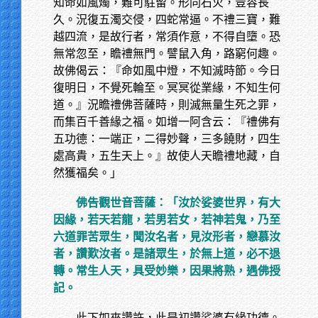
知命如風燭，難可駐留。形同石火，豈容長
久。況復五濁交侵，四蛇常逼。不禮三寶，難
越四流，是故行者，常須作意，不得自墮。恐
無常忽至，瞻禮無門。譬鼠入角，路窮何趣。
故佛偈云：『命如風中燈，不知滅時節。今日
復明日，不覺死輪至。冥冥從業緣，不知生何
道。』況瞻禮佛菩薩時，則滅無量生死之罪，
而集百千善緣之福。如增一阿含云：『禮佛有
五功德：一端正，二得妙聲，三多饒財，四生
處高貴，五生天上。』故使人天瞻禮地藏，自
然獲福矣。」
佛告觀世音菩薩：「汝於娑婆世界，有大
因緣，若天若龍，若男若女，若神若鬼，乃至
六道罪苦眾生，聞汝名者，見汝形者，戀慕汝
者，讚歎汝者。是諸眾生，於無上道，必不退
轉。常生人天，具受妙樂，因果將熟，遇佛授
記。
此下如來讚許，此是初讚娑婆有緣功德。