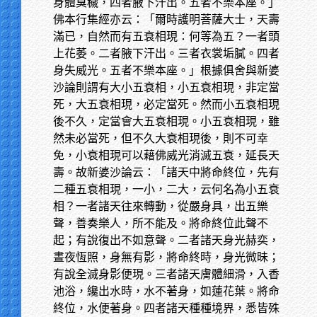
身體臭穢，四者腋下汗出。五者不樂本座。」
佛本行集經亦云：「爾時護明菩薩大士，天壽
滿已，自然而有五衰相現：何等為五？一者頭
上花萎。二者腋下汗出。三者衣裳垢膩。四者
身失威光。五者不樂本座。」根據俱舍與新婆
沙論則謂有大小五衰相，小五衰相現，非定當
死，大五衰相現，必定當死。然而小五衰相現
後不久，定當會大五衰相現。小五衰相現，雖
然未必當死，但不久大衰相現後，則不可幸
免，小衰相現可以藉佛威光消滅五衰，延長天
壽。故新婆沙論云：「諸天中將命終位，先有
二種五衰相現，一小，二大，云何名為小五衰
相？一者諸天往來轉動，從嚴身具，出五樂
聲，善奏樂人，所不能及。將命終位此聲不
起；有說復出不如意聲。二者諸天身光赫奕，
晝夜恆照，身無有影，將命終時，身光微昧；
有說全滅身影便現。三者諸天膚體細滑，入香
池浴，纔出水時，水不著身，如蓮花葉。將命
終位，水便著身。四者諸天種種境界，悉皆殊