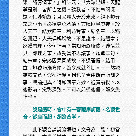
樂，諸有情事。」科註云：「大眾是總，天龍
等是別，皆所告之機。聽我者，不惟事關深
遠，化涉始終；且又囑人天於未來，絕不類尋
常之小事。必須專心承聽，方曉叵量威神。於
人天下，結歎四章：利益等事，結名章，以稱
名讀經，人天俱解脫故。不思議事，結體章；
然體屬理，今何指事？當知始終所依，迷悟並
具，即理之事，故獨當不思議事。超聖二句，
結宗章；宗必因果同成故。不退菩提，結用
章；地藏巧施方便，為令成就菩提。－－然觀
結歎文意，似都指後。何也？蓋由觀音所問之
事，與前迥異。特顯四章之妙。通貫前後。以
後形前，愈彰深致。不可以前劣後優，隨文失
指也。」
說是語時，會中有一菩薩摩訶薩，名觀世
音，從座而起，胡跪合掌。
此下觀音請說流通也，文分為二段：初當