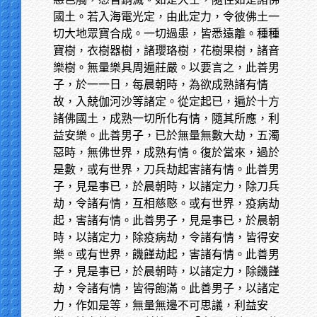
國土。若入海電光定，由此定力，令彼佛土一
切大地眾寶合成。一切過患，皆悉遠離。種種
寶樹，衣樹器樹，諸瓔珞樹，花樹果樹，諸音
樂樹。無量樂具周遍莊嚴。以要言之，此善男
子，於一一日，每晨朝時，為欲成熟諸有情
故，入兢伽河沙等諸定。從定起已，遍於十方
諸佛國土，成熟一切所化有情，隨其所應，利
益安樂。此善男子，已於無量無數大劫，五濁
惡時，無佛世界，成熟有情。復於當來，過於
是數，或有世界，刀兵劫起害諸有情。此善男
子，見是事已，於晨朝時，以諸定力，除刀兵
劫，令諸有情，互相慈愍。或有世界，疫病劫
起，害諸有情。此善男子，見是事已，於晨朝
時，以諸定力，除疫病劫，令諸有情，皆得安
樂。或有世界，饑饉劫起，害諸有情。此善男
子，見是事已，於晨朝時，以諸定力，除饑饉
劫，令諸有情，皆得飽滿。此善男子，以諸定
力，作如是等，無量無邊不可思議，利益安