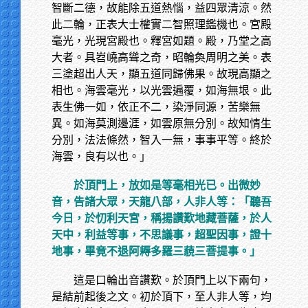
智斷二德，故能除五道熱惱，益四眾清涼。然
此二輪，正表大士權實二智照理鑑機也。宮殿
毫光，光現宮殿也。釋宮如題。殿，乃堂之高
大者。具岧嶢高聳之奇，昭輪奐周明之美。表
三塗超出人天，顯五道同歸佛果。故現高顯之
相也。海雲毫光，以光雲遍覆，如海無垠。此
表生佛一如，依正不二，染淨同源，苦樂無
異。如海莫測邊涯，如雲原無分別。故知情生
分別，法法條然，智入一無，事事平等。終於
海雲，良有以也。」
於頂門上，放如是等毫相光已。出微妙
音，告諸大眾，天龍八部，人非人等：「聽吾
今日，於忉利天宮，稱揚讚歎地藏菩薩，於人
天中，利益等事，不思議事，超聖因事，證十
地事，畢竟不退阿耨多羅三藐三菩提事。」
這是口輪出音讚歎。於頂門上以下兩句，
是結前起後之文。初於頂下，至人非人等，均