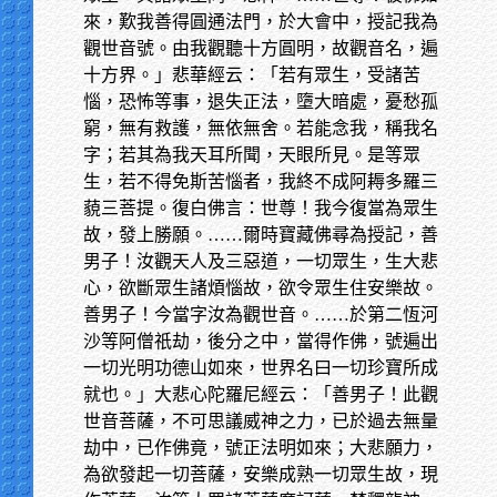
來，歎我善得圓通法門，於大會中，授記我為
觀世音號。由我觀聽十方圓明，故觀音名，遍
十方界。」悲華經云：「若有眾生，受諸苦
惱，恐怖等事，退失正法，墮大暗處，憂愁孤
窮，無有救護，無依無舍。若能念我，稱我名
字；若其為我天耳所聞，天眼所見。是等眾
生，若不得免斯苦惱者，我終不成阿耨多羅三
藐三菩提。復白佛言：世尊！我今復當為眾生
故，發上勝願。……爾時寶藏佛尋為授記，善
男子！汝觀天人及三惡道，一切眾生，生大悲
心，欲斷眾生諸煩惱故，欲令眾生住安樂故。
善男子！今當字汝為觀世音。……於第二恆河
沙等阿僧祇劫，後分之中，當得作佛，號遍出
一切光明功德山如來，世界名曰一切珍寶所成
就也。」大悲心陀羅尼經云：「善男子！此觀
世音菩薩，不可思議威神之力，已於過去無量
劫中，已作佛竟，號正法明如來；大悲願力，
為欲發起一切菩薩，安樂成熟一切眾生故，現