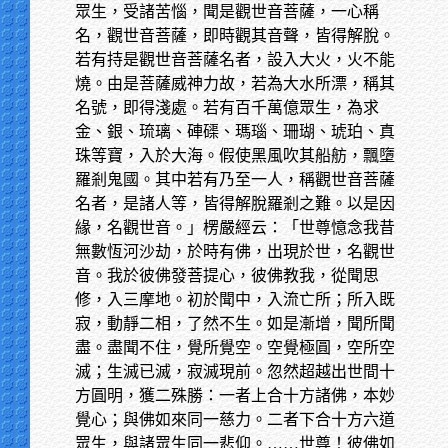
眾生，受諸苦惱，聞是觀世音菩薩，一心稱
名，觀世音菩薩，即時觀其音聲，皆得解脫。
若有持是觀世音菩薩名者，設入大火，火不能
燒。由是菩薩威神力故，若為大水所漂，稱其
名號，即得淺處。若有百千萬億眾生，為求
金、銀、琉璃、硨磲、瑪瑙、珊瑚、琥珀、真
珠等寶，入於大海。假使黑風吹其船舫，飄墮
羅剎鬼國。其中若有乃至一人，稱觀世音菩薩
名者，是諸人等，皆得解脫羅剎之難。以是因
緣，名觀世音。」楞嚴經云：「世尊憶念我昔
無數恆河沙劫，於時有佛，出現於世，名觀世
音。我於彼佛發菩提心，彼佛教我，從聞思
修，入三摩地。初於聞中，入流亡所；所入既
寂，動靜二相，了然不生。如是漸增，聞所聞
盡。盡聞不住，覺所覺空。空覺極圓，空所空
滅；生滅已滅，寂滅現前。忽然超越出世間十
方圓明，獲二殊勝：一者上合十方諸佛，本妙
覺心；與佛如來同一慈力。二者下合十方六道
眾生，與諸眾生同一悲仰。……世尊！彼佛如