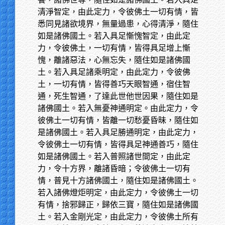
清淨智定，由此定力，令彼佛土一切有情，皆
悉同見諸欲境界，無量過患，心得清淨，隨住
如是諸佛國土。若入具足慚愧智定，由此定
力，令彼佛土，一切有情，皆得具足增上慚
愧，離諸惡法，心無忘失，隨住如是諸佛國
土。若入具足諸乘明定，由此定力，令彼佛
土，一切有情，皆得善巧天眼智通，宿住智
通，死生智通，了達此世他世因果，隨住如是
諸佛國土。若入無憂神通明定。由此定力，令
彼佛土一切有情，皆離一切愁憂昏昧，隨住如
是諸佛國土。若入具足勝通明定，由此定力，
令彼佛土一切有情，皆得具足神通善巧，隨住
如是諸佛國土。若入普照諸世間定，由此定
力，令十方界，離諸昏暗；令彼佛土一切有
情，普見十方諸佛國土，隨住如是諸佛國土。
若入諸佛燈炬明定，由此定力，令彼佛土一切
有情，捨邪歸正，歸依三寶，隨住如是諸佛國
土。若入金剛光定，由此定力，令彼佛土所有