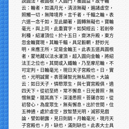
說圓法，被圓根，入圓門，獲圓益。故十輪
云：輪者，如滿月光，清涼無礙，遍諸虛空，
照觸一切，無障境界。言千者，千輻之輪。表
六道一念千如，至此顯著，圓轉無礙也。寶輪
毫光，與上同，此重寶字。如契經云：若剎帝
利種，紹灌頂位。於十五日，齋沐升殿，東方
忽金輪寶現。其輪千輻，具足轂輞，舒妙光
明，來應王所，定是金輪王。此表五道具圓根
者，蒙地藏以法水灌頂，超入圓向金輪，將紹
法王之位也。其間或入鐵輪，乃至摩尼輪，不
可定判。日輪毫光，現日天子宮殿也。日，實
也，光明誠實。表菩薩智光無私照也。大論
云：如日天子，憐愍眾生，與七寶宮殿俱，遶
四天下。從初至終，常不懈息。日光普照，無
憎無愛，隨其高下，深淺悉照。菩薩亦如，從
初發心，為度眾生，無有懈息。出於世間，住
五神通，處於虛空，放智慧光明，滅邪見戲
論，譬如朝露，見日則銷。月輪毫光，現月天
子宮殿也。月，缺也，滿則缺也。此表大士具