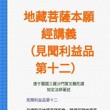
地藏菩薩本願
經講義
（見聞利益品
第十二）
唐于闐國三藏沙門實叉難陀譯
知定法師著述
見聞利益品第十二