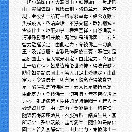
一切小輪圍山，大輪圍山，蘇迷盧山，及諸餘
山，溪澗溝壑，瓦礫毒刺，諸穢草木，皆悉不
現；令彼佛土所有一切眾邪蠱毒，諸惡蟲獸，
災橫疫癘，昏暗塵垢，不淨臭穢，悉皆銷滅。
令彼佛土，地平如掌，種種嘉祥，自然涌現。
清淨殊勝眾相莊嚴，隨住如是諸佛國土。若入
智力難摧伏定，由此定力，令彼佛土一切魔
王，及諸眷屬，皆悉驚怖歸依三寶，隨住如是
諸佛國土。若入電光明定，由此定力，令彼佛
土一切有情，皆悉遠離後世恐怖，得法安慰，
隨住如是諸佛國土。若入具足上妙味定，由此
定力，令彼佛土一切有情，隨念皆得飲食充
足，隨住如是諸佛國土。若入具足勝精氣定，
由此定力，令彼佛土一切有情，無不皆得增上
力勢，離諸病苦，隨住如是諸佛國土。若入上
妙諸資具定，由此定力，令彼佛土一切有情，
隨樂皆得床座敷具，衣服寶飾，諸資生具，無
所乏少，殊妙端嚴，甚可愛樂，隨住如是諸佛
國土。若入無諍智定，由此定力，令彼佛土一