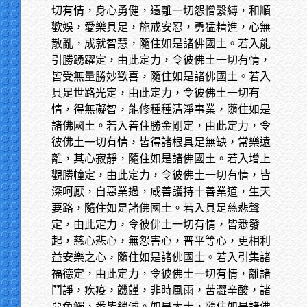
切有情，身心勇健，遠離一切怨憎繫縛，和順
歡娛，愛樂具足，施戒安忍，勇猛精進，心無
散亂，成就智慧，隨住如是諸佛國土。若入能
引勝踴躍定，由此定力，令彼佛土一切有情，
皆受無量勝妙歡喜，隨住如是諸佛國土。若入
具足世路光定，由此定力，令彼佛土一切有
情，得無礙智，能修種種清淨事業，隨住如是
諸佛國土。若入善住勝金剛定，由此定力，令
彼佛土一切有情，皆得諸根具足無缺，常樂遠
離，其心寂靜，隨住如是諸佛國土。若入增上
觀勝幢定，由此定力，令彼佛土一切有情，皆
深呵厭，自惡業過，咸善護持十善業道，生天
要路，隨住如是諸佛國土。若入具足慈悲聲
定，由此定力，令彼佛土一切有情，皆悉發
起，慈心悲心，無怨害心，普平等心，更相利
益安樂之心，隨住如是諸佛國土。若入引集諸
福德定，由此定力，令彼佛土一切有情，離諸
鬥諍，疾疫，饑饉，非時風雨，苦澀辛酸，諸
惡色觸，悉皆銷滅。如是大士，隨住如是諸佛