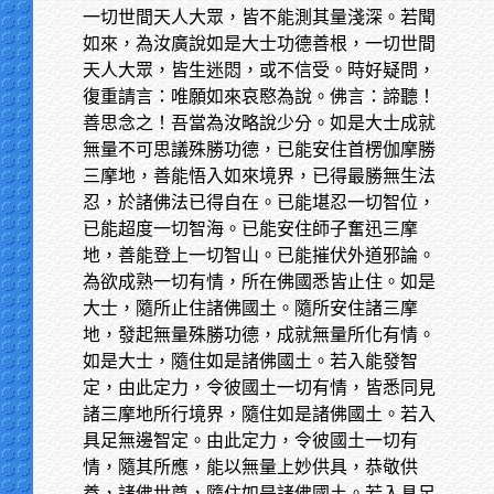
一切世間天人大眾，皆不能測其量淺深。若聞
如來，為汝廣說如是大士功德善根，一切世間
天人大眾，皆生迷悶，或不信受。時好疑問，
復重請言：唯願如來哀愍為說。佛言：諦聽！
善思念之！吾當為汝略說少分。如是大士成就
無量不可思議殊勝功德，已能安住首楞伽摩勝
三摩地，善能悟入如來境界，已得最勝無生法
忍，於諸佛法已得自在。已能堪忍一切智位，
已能超度一切智海。已能安住師子奮迅三摩
地，善能登上一切智山。已能摧伏外道邪論。
為欲成熟一切有情，所在佛國悉皆止住。如是
大士，隨所止住諸佛國土。隨所安住諸三摩
地，發起無量殊勝功德，成就無量所化有情。
如是大士，隨住如是諸佛國土。若入能發智
定，由此定力，令彼國土一切有情，皆悉同見
諸三摩地所行境界，隨住如是諸佛國土。若入
具足無邊智定。由此定力，令彼國土一切有
情，隨其所應，能以無量上妙供具，恭敬供
養，諸佛世尊，隨住如是諸佛國土。若入具足