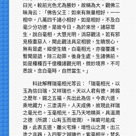
曰光。較前光色尤為勝妙，故稱為大。觀佛三
昧海云：「佛告父王：如來有無量相好，一一
相中，八萬四千諸小相好，如是相好，不及白
毫少分功德。是故今日，為於來世，諸惡眾
生，說白毫相，大慧光明，消惡觀法。若有邪
見極重惡人，聞此觀法具足相貌，生瞋恨心，
無有是處。縱使生瞋，白毫相光，亦復覆護。
暫聞是語，除三劫罪。後身生處，生諸佛前。
如是種種百千億種諸觀光明，微妙境界，不可
悉說。念白毫時，自然當生。」
科註解釋瑞毫相光等云：「瑞毫相光，以
玉為信曰瑞，又祥瑞也。天以人君有德，將錫
之歷年，錫之五福，先出此為信。今表六道，
乘地藏力，三塗清升，人天成佛，故現此祥瑞
之毫光也。玉毫相光，玉乃天地精英，具溫潤
之德（所謂：山有玉而增潤）。琢磨可能成
器，此表五道，離火宅燥，增性山之潤，出三
塗之非器，入四聖之瑚璉也。紫毫相光，梵名