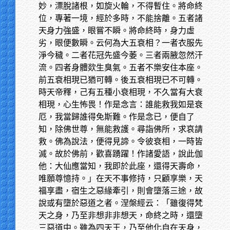
妙，漂脫諸根，如旋火輪，不得暫住。將命終
位，專著一境，經於多時，不能捨離。五者諸
天身力強盛，眼嘗不瞬。將命終時，身力虛
劣，眼便數瞬。云何為大五衰相？一者衣服先
淨今穢。二者花冠先盛今萎。三者兩腋忽然汗
流。四者身體欻生臭氣。五者不樂安住本座。
前五衰相現已猶可轉。後五衰相現已不可轉。
時天帝釋，己有五種小衰相現，不久當有大衰
相現，心生怖畏！作是念言：誰能救我如是衰
厄，我當歸誰得免斯難。作是念已，便自了
知，除佛世尊，無能救護。尋詣佛所，求哀請
救。佛為說法，便得見諦。令彼衰相，一時皆
滅。故於佛前，歡喜踴躍！作諸愛語，說此伽
他：大仙應當知，我即於此座，還得天壽命，
唯願尊憶持。」在天不事修持，只顧享樂，天
福享盡，宿生之惡緣牽引，則會墮落三途，故
說或有墮於惡道之者。涅槃經云：「雖復得梵
天之身，乃至非想非非想天，命終之時，還墮
三惡道中。雖為四天王，乃至他化自在天身，