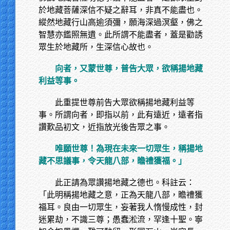
於地藏菩薩深信不疑之辭耳，非真不能盡也。
縱然地藏行山高逾須彌，願海深過溟壑，佛之
智慧亦鑑照無遺。此所謂不能盡者，蓋是勸誘
眾生於地藏所，生深信心故也。
向者，又蒙世尊，普告大眾，欲稱揚地藏
利益等事。
此重提世尊前告大眾欲稱揚地藏利益等
事。所謂向者，即指以前，此有遠近，遠者指
讚歎品初文，近指放光後告眾之事。
唯願世尊！為現在未來一切眾生，稱揚地
藏不思議事，令天龍八部，瞻禮獲福。」
此正請為眾讚揚地藏之德也。科註云：
「此明稱揚地藏之意，正為天龍八部，瞻禮獲
福耳。良由一切眾生，妄著我人惰慢成性，封
迷累劫，不識三尊；愚蠢淞流，罕逢十聖。寧