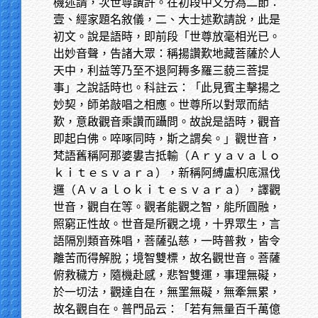
機述請，次世尊讚許。在初段中又分為二節：
壹、經家題名敘儀，二、大士述歎請說，此是
初文。說是語時，即前段「世尊放毫相光已。
出妙音聲，告諸大眾：稱揚讚歎地藏菩薩於人
天中，利益等乃至不退阿耨多羅三藐三菩提
事」之說話時也。科註云：「此見賓主擊揚之
妙契，師弟敲唱之相應。世尊所以對眾而結
歎，意啟觀音乘讚而躡問。故說是語時，觀音
即起白佛。啐啄同時，斯之謂矣。」觀世音，
梵語舊稱阿那婆婁吉抵輸（Ａｒｙａｖａｌｏ
ｋｉｔｅｓｖａｒａ），新稱阿縛盧枳底濕伐
邏（Ａｖａｌｏｋｉｔｅｓｖａｒａ），譯觀
世音，觀自在等。觀者能觀之智，能所圓融，
照窮正性故。世音是所觀之境，十界眾生，言
語隔別類音殊唱，菩薩弘慈，一時普救，皆令
離苦而得解脫；境智雙標，故名觀世音。菩薩
俯救穢方，隨機赴感，悲智雙運，事理無礙，
於一切法，觀達自在，無罣無礙，無牽無累，
故名觀自在。普門品云：「若有無量百千萬億