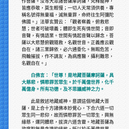
作菩薩。汝等大眾諸菩薩摩訶薩，梵釋龍神，
皆應恭敬，莫生輕慢；一切人天常須供養，專
稱名號得無量福，滅無量罪，命終往生阿彌陀
佛國。」法華玄贊云：「觀者察義，俯救悲
慧；世者可破壞義；體即生死有情世間；音即
音聲，有情語業。世間有情起音聲以歸念，菩
薩以大悲慧俯觀隨救，名觀世音。正義應云觀
自在，諸三業歸依，必六通垂化。無暇危苦，
飛輪摧拔，作不請友，為病應醫，攝利難思，
名觀自在。」
白佛言：「世尊！是地藏菩薩摩訶薩，具
大慈悲，憐愍罪苦眾生。於千萬億世界，化千
萬億身。所有功德，及不思議威神之力。
此是敘述地藏威神。意謂這個地藏大菩
薩，是上合十方諸佛本妙覺心，下合六道一切
眾生同一悲仰，故而憐愍罪苦一切眾生，興無
緣慈，運同體悲，拔濟六道含靈。地藏菩薩為
欲度脫無量含識的緣故，所以於千萬億世界