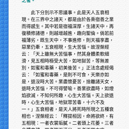
之者。
此下分別示不思議事。此是天人五衰相
現。在三界中之諸天，都是由於各乘宿善之業
而得感生。其中若是宿福深厚，生諸天中，再
復積修諸德，則越增越進，趣向聖倫。倘若前
福薄劣，既生天中，不事進修，則天福享盡，
惡業仍牽，五衰相現，生大苦惱。故涅槃經
云：「天上雖無大苦惱事，然其身體柔軟細
滑，見五相時極受大苦，如地獄苦，等無差
別，如蜜和毒藥，初美後苦。」正法念處經偈
云：「如蜜和毒藥，是則不可食，天樂亦如
是，退沒時大苦。業盡懷憂苦，捨離諸天女，
退時大苦惱，不可得譬喻。善業欲盡時，如燈
焰欲滅，不知何所趣，心生大苦惱。天上欲退
時，心生大苦惱，地獄眾苦毒，十六不及
一。」五衰相者，是天人將死時所現之五種衰
相也。涅槃經云：「釋提桓因，命將欲終，有
五相現：一者衣裳垢膩。二者頭上花萎。三者