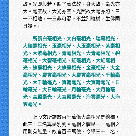
故。光即般若，照了萬法故。身大故，毫光亦
大。毫空故，大光亦空。光照故大毫亦照。三
一不相離，一三非可混。不並別縱橫，生佛同
具證。」
所謂白毫相光、大白毫相光、瑞毫相光、
大瑞毫相光、玉毫相光、大玉毫相光、紫毫相
光、大紫毫相光、青毫相光、大青毫相光、碧
毫相光、大碧毫相光、紅毫相光、大紅毫相
光、綠毫相光、大綠毫相光、金毫相光、大金
毫相光、慶雲毫相光、大慶雲毫相光、千輪毫
光、大千輪毫光、寶輪毫光、大寶輪毫光、日
輪毫光、大日輪毫光、月輪毫光、大月輪毫
光、宮殿毫光、大宮殿毫光、海雲毫光、大海
雲毫光。
上段文所謂放百千萬億大毫相光是總標，
此三十二名算是別列。毫相之體是一，毫相之
用則有無量，故言百千萬億，今舉三十二名，