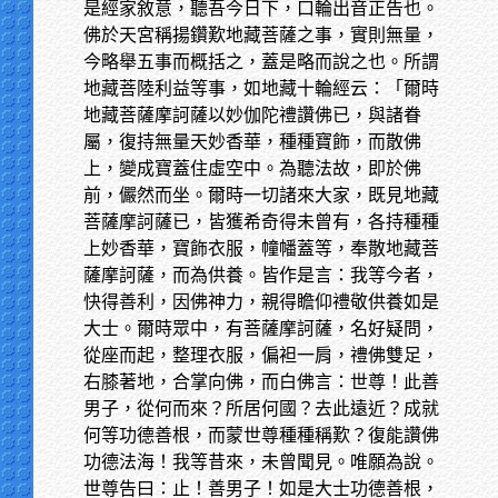
是經家敘意，聽吾今日下，口輪出音正告也。
佛於天宮稱揚鑽歎地藏菩薩之事，實則無量，
今略舉五事而概括之，蓋是略而說之也。所謂
地藏菩陸利益等事，如地藏十輪經云：「爾時
地藏菩薩摩訶薩以妙伽陀禮讚佛已，與諸眷
屬，復持無量天妙香華，種種寶飾，而散佛
上，變成寶蓋住虛空中。為聽法故，即於佛
前，儼然而坐。爾時一切諸來大家，既見地藏
菩薩摩訶薩已，皆獲希奇得未曾有，各持種種
上妙香華，寶飾衣服，幢幡蓋等，奉散地藏菩
薩摩訶薩，而為供養。皆作是言：我等今者，
快得善利，因佛神力，親得瞻仰禮敬供養如是
大士。爾時眾中，有菩薩摩訶薩，名好疑問，
從座而起，整理衣服，偏袒一肩，禮佛雙足，
右膝著地，合掌向佛，而白佛言：世尊！此善
男子，從何而來？所居何國？去此遠近？成就
何等功德善根，而蒙世尊種種稱歎？復能讚佛
功德法海！我等昔來，未曾聞見。唯願為說。
世尊告曰：止！善男子！如是大士功德善根，