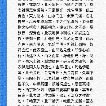
羅差，或勒叉，此云紫色。乃黑赤之間色，以
表雜類眾生獲益。青毫相光，梵名尼羅，此云
青色。東方屬木，由水而生，似黑而淺，色則
揚矣。以表地獄黑業，由之生氣滿盈，發菩提
樹之枝柯矣。碧毫相光，說文謂石之青美，增
韻云：深青色。此表地獄中利根，如調達在
獄，樂如三禪。紅毫相光，梵名阿盧那，此云
赤色。南方屬火，氣盛而明。但視紅微晦，故
特言紅。此表畜生，由聞名見像，即發心加
行，所迷正因，由之而顯。綠毫相光，綠，瀏
也，泉水上視，瀏然綠色。是青黃之間色，總
表獄鬼同入法界流也。金毫相光，梵名伊尼
延，此云金色。金有五色，黃金為長，久埋不
變，百陶不輕。以表餓鬼，雖久埋惡趣，而佛
性不失，中道藏開，頓離枵虛也。慶雲毫相
光，西京雜記云：瑞雲曰慶雲曰景雲，雲五色
曰慶。此表離五住煩惱，顯五分法身之祥徵
也。千輪毫光，此下輪光，較散光尤勝。蓋表