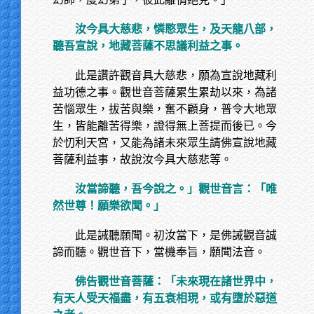
汝今具大慈悲，憐愍眾生，及天龍八部，
聽吾宣說，地藏菩薩不思議利益之事。
此是讚許觀音具大慈悲，願為宣說地藏利
益功德之事。觀世音菩薩累生累劫以來，為諸
苦惱眾生，拔苦與樂，奮不顧身，普令大地眾
生，皆能離苦得樂，證得無上菩提而後已。今
於忉利天宮，又能為諸未來眾生請佛宣說地藏
菩薩利益事，故說汝今具大慈悲等。
汝當諦聽，吾今說之。」觀世音言：「唯
然世尊！願樂欲聞。」
此是誡聽願聞。初汝當下，是佛誡觀音誠
諦而聽。觀世音下，當機奉旨，願聞法音。
佛告觀世音菩薩：「未來現在諸世界中，
有天人受天福盡，有五衰相現，或有墮於惡道