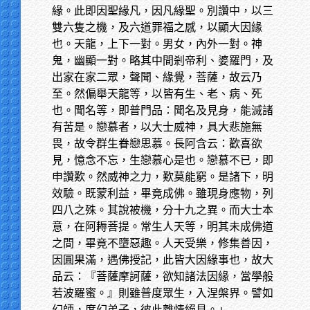
緣。此即因聖緣凡，因凡緣聖。別讚中，以三
雙六隻之機，及六道罪福之感，以顯大因緣
也。天龍，上下一對。男女，內外一對。神
鬼，幽顯一對。略其中間剎帝利、婆羅門，及
出家在家二眾，聲聞、緣覺，菩薩，故云乃
至。然偏舉天龍等，以皆有生、老、病、死
也。聞名等，即普門品：聞名及見身，能滅諸
有苦是。戀慕者，以大士威神，具大悲施無
畏，故令群生眷戀思慕。長阿含云：歡喜欲
見，憶念不忘，生戀慕心是也。戀慕不已，即
申讚歎。然威神之力，歎莫能窮。是諸下，明
效驗。既蒙利益，畢竟成佛。雖現身應物，列
四八之殊。其說被機，分十九之異。而大士本
意，在阿耨菩提。常生人天等，明其未成佛道
之間，畢竟不墮惡趣。人天受樂，修集善因，
因圓果滿，遇佛授記，此皆大因緣事也，故大
品云：『菩薩摩訶薩，欲知諸法因緣，當學般
若波羅蜜。』則雖普度眾生，入涅槃界。譬如
幻師，度幻弟子，彼此離情絕見。」