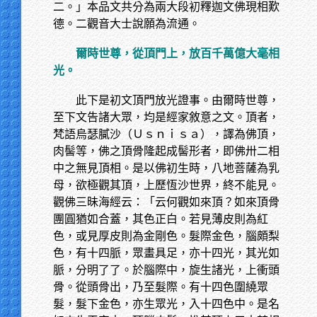
二。」本品文共分為兩大段初釋迦文佛現相歎
德。二觀音大士說願為流通。
爾時世尊，從頂門上，放百千萬億大毫相
光。
此下是初文頂門放光證事。由爾時世尊，
至下文告諸大眾，均是經家敘意之文。頂者，
梵語烏瑟膩沙（Ｕｓｎｉｓａ），譯為佛頂，
肉髻等，佛之頂骨隆起成髻形者，即佛卅二相
中之無見頂相。是以佛初生時，八地菩薩為乳
母，欲極觀其頂，上歷恆沙世界，終不能見。
觀佛三昧海經云：「云何觀如來頂？如來頂骨
團圓猶如合蓋，其色正白。若見薄皮則為紅
色，或見厚皮則為金剛色。髮際金色，腦頗梨
色，有十四脈，眾畫具足，亦十四光，其光如
脈，分明了了。於腦際中，旋生諸光，上衝頭
骨。從頭骨出，乃至髮際。有十四色圍繞眾
髮，髮下金色，亦生眾光，入十四色中。是名