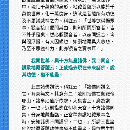
中，現化千萬億的身形。地藏菩薩所以能於千
萬億世界，化千萬億身，這就是菩薩所有功德
及不思議威神之力。科註云：「世尊欲稱揚眾
事，觀音接口便問其由。則知所問所答者，皆
不外乎是矣。然必假觀音者，以志同道合，均
與閻浮提，有大因緣也。如讚地藏具大慈悲，
乃至不思議神力，此亦觀音之實事耳。」
我聞世尊，與十方無量諸佛，異口同音，
讚歎地藏菩薩云：正使過去現在未來諸佛，說
其功德，猶不能盡。
此是諸佛讚德。科註云：「諸佛同讚之
言，有意無文。其意有二：遠則指佛在伽羅帝
耶山，諸牟尼仙所依處，大集會上，廣為讚
歎，一也。近則指佛在忉利天宮，十方諸佛同
集，分身地藏偕臨。正當釋迦讚地藏眾事之
時，安知諸佛不同讚乎，二也。」所謂三世諸
佛說地藏菩薩功德事猶不能盡者，是欲眾生對