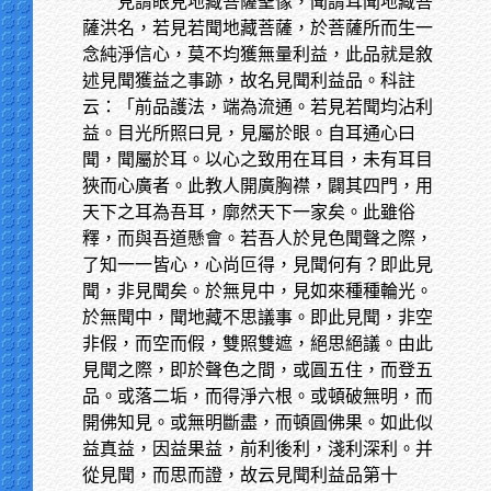
見謂眼見地藏菩薩聖像，聞謂耳聞地藏菩
薩洪名，若見若聞地藏菩薩，於菩薩所而生一
念純淨信心，莫不均獲無量利益，此品就是敘
述見聞獲益之事跡，故名見聞利益品。科註
云：「前品護法，端為流通。若見若聞均沾利
益。目光所照曰見，見屬於眼。自耳通心曰
聞，聞屬於耳。以心之致用在耳目，未有耳目
狹而心廣者。此教人開廣胸襟，闢其四門，用
天下之耳為吾耳，廓然天下一家矣。此雖俗
釋，而與吾道懸會。若吾人於見色聞聲之際，
了知一一皆心，心尚叵得，見聞何有？即此見
聞，非見聞矣。於無見中，見如來種種輪光。
於無聞中，聞地藏不思議事。即此見聞，非空
非假，而空而假，雙照雙遮，絕思絕議。由此
見聞之際，即於聲色之間，或圓五住，而登五
品。或落二垢，而得淨六根。或頓破無明，而
開佛知見。或無明斷盡，而頓圓佛果。如此似
益真益，因益果益，前利後利，淺利深利。并
從見聞，而思而證，故云見聞利益品第十