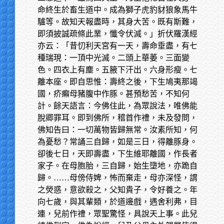
命終生於畜生道中。成為獅子虎豹豺狼象馬牛
驢等。故知天報盡時，其身大苦。既有斯難，
即須披誠疏條此業，懺令伏滅。」折伏羅漢經
亦云：「昔忉利天宮有一天，壽命垂盡，有七
種瑞現：一頂中光滅。二頭上華萎。三面變
色。四衣上有塵。五腋下汗出。六身形瘦。七
離本座。即自思惟：壽終之後，下生鳩夷那竭
國，疥癩母豬腹中作豚。甚預愁苦，不知何
計。餘天語言：今佛住此，為眾說法，唯佛能
脫卿罪耳。即到佛所，稽首作禮，未及發問，
佛知告曰：一切萬物皆歸無常。汝素所知，何
為憂愁？常誦三自歸，如是三日，得離豚身。
卻後七日，天即壽盡，下生維耶離國，作長者
家子。在母胞胎，三自歸，始生墮地，亦跪自
歸。……母傍侍婢，怖而棄走，母亦深怪，謂
之熒惑，意欲殺之，父知貴子，令好養之。年
向七歲，與其輩類，於道邊戲，遇舍利弗，目
連，兒前作禮，眾聖驚怪，具說天上事。此兒