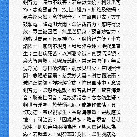
觀音力，時悉不敢害，若惡獸圍繞，利牙爪可
怖，念彼觀音力，疾走無邊方。蚖蛇及蝮蝎，
氣毒煙火然，念彼觀音力，尋聲自迴去。雲雷
鼓掣電，降電澍大雨，念彼觀音力，應時得消
散。眾生被困厄，無量苦逼身，觀音妙智力，
能救世間苦。具足神通力，廣修智方便，十方
諸國土，無剎不現身。種種諸惡趣，地獄鬼畜
生；生老病死苦，以漸悉令滅。真觀清淨觀，
廣大智慧觀，悲觀及慈觀，常願常瞻仰。無垢
清淨光，慧日破諸暗，能伏災風火，普明照世
間。悲體戒雷震，慈意妙大雲。澍甘露法雨，
滅除煩惱燄。諍訟經官處，怖畏軍陣中，念彼
觀音力，眾怨悉退散。妙音觀世音，梵音海潮
音，勝彼世間音，是故須常念。念念勿生疑，
觀世音淨聖，於苦惱死厄，能為作依怙。具一
切功德，慈眼視眾生，福聚海無量，是故應頂
禮。」科註云：「因緣甚多，略言境智。若就
眾生，則以善惡兩機為因，聖人靈智慈悲為
緣。若就聖人，觀智慈悲為因，眾生機感為