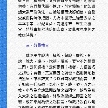
敬三寶而種福田；又多慳貪不肯布施，則應修
供養；有罪藏伏而不速改，則宜懺悔；他如讀
誦大乘而修佛法，占輪驗相而決疑起信，自誓
受戒而得清淨戒體，尤為末世眾生從善去惡之
基本事業。地藏菩薩，為適應末世眾生之機
宜，特於事相佛法倍加宏宣，於此亦見本經之
教應時機。
三、教貫權實
佛陀畢生說法，橫說、豎說、塵說、剎
說、說大、說小、說頓、說漸，要皆不外權實
二門。云何謂權？云何謂實？權者，方便善巧
之謂也；實者，真實無妄之謂也。然則佛陀教
法無量，誰權誰實？今以賢首家教判而言。彼
分如來一代時教，為小、始、終、頓、圓之五
教。小教為詮說聲聞四諦之四阿含，始教為初
入大乘之性相經論，終教為顯緣生即空之般
若，或如來藏為依之起信論，頓教乃說百八句
之楞伽等，圓教為顯重重無盡之華嚴，及會權