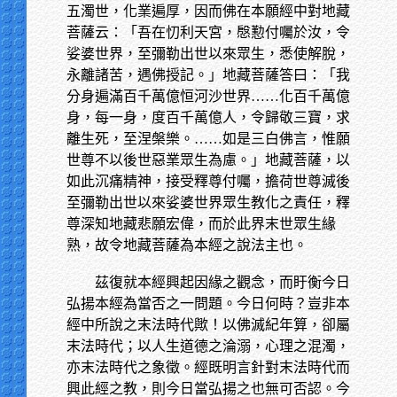
五濁世，化業遍厚，因而佛在本願經中對地藏
菩薩云：「吾在忉利天宮，慇懃付囑於汝，令
娑婆世界，至彌勒出世以來眾生，悉使解脫，
永離諸苦，遇佛授記。」地藏菩薩答曰：「我
分身遍滿百千萬億恒河沙世界……化百千萬億
身，每一身，度百千萬億人，令歸敬三寶，求
離生死，至涅槃樂。……如是三白佛言，惟願
世尊不以後世惡業眾生為慮。」地藏菩薩，以
如此沉痛精神，接受釋尊付囑，擔荷世尊滅後
至彌勒出世以來娑婆世界眾生教化之責任，釋
尊深知地藏悲願宏偉，而於此界末世眾生緣
熟，故令地藏菩薩為本經之說法主也。
茲復就本經興起因緣之觀念，而盱衡今日
弘揚本經為當否之一問題。今日何時？豈非本
經中所說之末法時代歟！以佛滅紀年算，卻屬
末法時代；以人生道德之淪溺，心理之混濁，
亦末法時代之象徵。經既明言針對末法時代而
興此經之教，則今日當弘揚之也無可否認。今