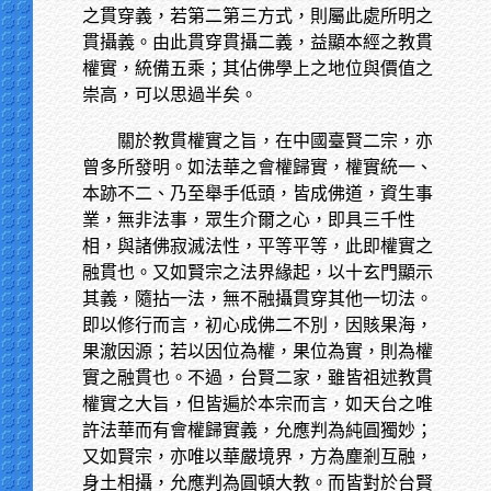
之貫穿義，若第二第三方式，則屬此處所明之
貫攝義。由此貫穿貫攝二義，益顯本經之教貫
權實，統備五乘；其佔佛學上之地位與價值之
崇高，可以思過半矣。
關於教貫權實之旨，在中國臺賢二宗，亦
曾多所發明。如法華之會權歸實，權實統一、
本跡不二、乃至舉手低頭，皆成佛道，資生事
業，無非法事，眾生介爾之心，即具三千性
相，與諸佛寂滅法性，平等平等，此即權實之
融貫也。又如賢宗之法界緣起，以十玄門顯示
其義，隨拈一法，無不融攝貫穿其他一切法。
即以修行而言，初心成佛二不別，因賅果海，
果澈因源；若以因位為權，果位為實，則為權
實之融貫也。不過，台賢二家，雖皆祖述教貫
權實之大旨，但皆遍於本宗而言，如天台之唯
許法華而有會權歸實義，允應判為純圓獨妙；
又如賢宗，亦唯以華嚴境界，方為塵剎互融，
身土相攝，允應判為圓頓大教。而皆對於台賢