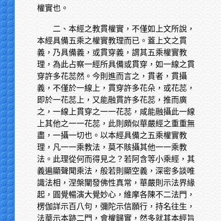
權實也。
二、本經之教貫權實，不僅如上文所說，
本經具備五乘之權實教理而已。蓋上文之貫
義，乃具備義，或貫穿義，謂其五乘權實教
理，為此占察一經所具備或貫穿，如一線之貫
穿許多花蕊然。今則進而言之，貫者，貫攝
義，不僅於一線上，貫穿許多花朵，或花蕊，
即於一花蕊上，又能融貫許多花蕊，推而廣
之，一線上貫穿之一一花蕊，咸能融攝此一線
上其他之一一花蕊，此則頗似華嚴經之重重無
盡，一攝一切也。以本經具備之五乘權實教
理，凡一一乘教法，莫不賅攝其他一一乘教
法。此理從何而得見之？若阿含等小乘經，其
義遍顯聲聞乘法，般若則顯空義，深密多談唯
識法相，涅槃闡發佛性真常，華嚴則示法界緣
起，圓覺暢演大覺妙心，維摩各陳不二法門，
楞伽詳示百八句，彌陀示信願行，持名往生，
法華示本跡二門，會權歸實，然多就其本經旨