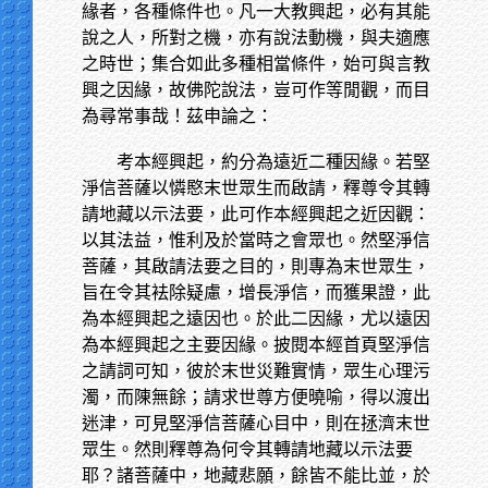
緣者，各種條件也。凡一大教興起，必有其能
說之人，所對之機，亦有說法動機，與夫適應
之時世；集合如此多種相當條件，始可與言教
興之因緣，故佛陀說法，豈可作等閒觀，而目
為尋常事哉！茲申論之：
考本經興起，約分為遠近二種因緣。若堅
淨信菩薩以憐愍末世眾生而啟請，釋尊令其轉
請地藏以示法要，此可作本經興起之近因觀：
以其法益，惟利及於當時之會眾也。然堅淨信
菩薩，其啟請法要之目的，則專為末世眾生，
旨在令其袪除疑慮，增長淨信，而獲果證，此
為本經興起之遠因也。於此二因緣，尤以遠因
為本經興起之主要因緣。披閱本經首頁堅淨信
之請詞可知，彼於末世災難實情，眾生心理污
濁，而陳無餘；請求世尊方便曉喻，得以渡出
迷津，可見堅淨信菩薩心目中，則在拯濟末世
眾生。然則釋尊為何令其轉請地藏以示法要
耶？諸菩薩中，地藏悲願，餘皆不能比並，於