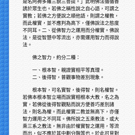
是名阿褥多羅三貌三菩提。」此明佛法循循善
誘於眾生也。若佛之稱性說之自心語，可謂之
實教；若佛之方便說之順他語，則謂之權教，
而此權實，並不應判為高下，僅佛說法之態度
不同耳。二、從佛智力之運用而分權實。佛說
法，是從智慧中等流出，亦需運用智力而得說
法。
佛之智力，約分二種：
一、根本智，親證實相平等真理。
二、後得智，普觀事物差別現象。
根本智，可名實智，後得智，則名權智。
若佛本根本智立場而說實相根本大教，名之為
實，若佛從後得智觀點而說方便善巧差別諸
法，則名為權。而此權實二教並無高下，亦僅
智力運用之不同耳。佛所說之五乘教法，或大
乘三系之教法，無非由於權實智之運用，等流
而出，似不應於其中劃分階等也。於此可見對