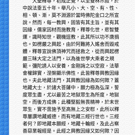
大聖釋尊，初成正覺，以至雙林示寂，於
中說法垂五十年。舉凡小、大、空、有、性、
相、頓、漸，莫不淵源於當時佛陀金口之所宣
說。然而，每一教興，固皆有其主旨，並有其
因緣，儒家因材而施教育，釋尊化世，悲智雙
運，識時知世，觀機逗教，此其所以功不唐捐
也。如楞嚴之興起，由於阿難將入媱舍而毀戒
體，釋尊宣說佛頂神咒而拯救之，從而興起楞
嚴三昧大定之法門，以為後世學大乘者之規
範。彌陀誘人以安養，金剛誨之以空寂，法華
會權歸實，涅槃顯示佛性，此皆釋尊興教因緣
也。夫此地藏法門，其興教因緣為如何歟？蓋
地藏大士，於諸大菩薩中，願力極為弘深，誓
度眾生盡，尤以最苦之地獄眾生為所度，地獄
空，而後方成佛；此種堅毅無畏精神，於末世
眾生，實不啻施予至高無上之安慰，此所以釋
尊屢讚地藏威德，而有地藏三經行世也。三經
者何？即地藏本願經，地藏十輪經，及此占察
善惡業報經是。此經之興教因緣又如何歟？因