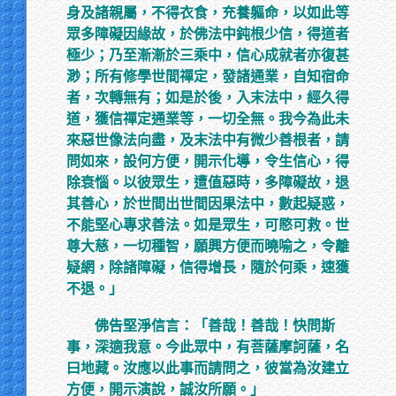
身及諸親屬，不得衣食，充養軀命，以如此等
眾多障礙因緣故，於佛法中鈍根少信，得道者
極少；乃至漸漸於三乘中，信心成就者亦復甚
渺；所有修學世間禪定，發諸通業，自知宿命
者，次轉無有；如是於後，入末法中，經久得
道，獲信禪定通業等，一切全無。我今為此未
來惡世像法向盡，及末法中有微少善根者，請
問如來，設何方便，開示化導，令生信心，得
除衰惱。以彼眾生，遭值惡時，多障礙故，退
其善心，於世間出世間因果法中，數起疑惑，
不能堅心專求善法。如是眾生，可愍可救。世
尊大慈，一切種智，願興方便而曉喻之，令離
疑網，除諸障礙，信得增長，隨於何乘，速獲
不退。」
佛告堅淨信言：「善哉！善哉！快問斯
事，深適我意。今此眾中，有菩薩摩訶薩，名
曰地藏。汝應以此事而請問之，彼當為汝建立
方便，開示演說，誠汝所願。」