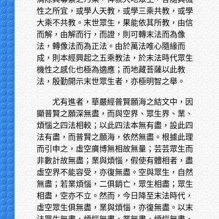
性之所宜，或學人天教，或學三乘共教，或學
大乘不共教。末世眾生，果能依其所教，由信
而解，由解而行，而證，則可轉末法而為像
法，轉像法而為正法。由於萬法唯心隨緣而
成，則本經興起之五乘教法，於末法時代眾生
機性之感化也極為適應；而地藏菩薩以此教
法，殷勤開示末世眾生者，亦極明智之舉。
尤有進者，華嚴經普賢願海之結文中，因
顯普賢之願深無盡，而與空界、眾生界、業、
煩惱之四法相較；以此四法本無有盡，設此四
法有盡，而普賢之願海，依然無盡。根據此理
而引申之，虛空廣博無相故無量；芸芸眾生而
非數計故無盡；業與煩惱，假使有體相者，盡
虛空界不能容受，亦復無盡。空與眾生，自然
無盡；若業煩惱，二俱銷亡，眾生相盡；眾生
相盡，空亦不立。然而，今日降至末法時代，
虛空眾生俱無盡，業與煩惱，亦復無盡。以末