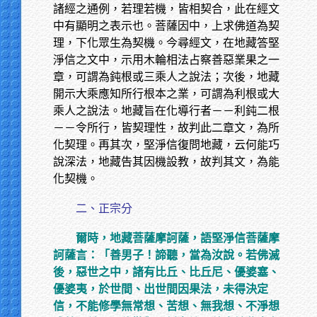
諸經之通例，若理若機，皆相契合，此在經文
中有顯明之表示也。菩薩因中，上求佛道為契
理，下化眾生為契機。今尋經文，在地藏答堅
淨信之文中，示用木輪相法占察善惡業果之一
章，可謂為鈍根或三乘人之說法；次後，地藏
開示大乘應知所行根本之業，可謂為利根或大
乘人之說法。地藏旨在化導行者－－利鈍二根
－－令所行，皆契理性，故判此二章文，為所
化契理。再其次，堅淨信復問地藏，云何能巧
說深法，地藏告其因機設教，故判其文，為能
化契機。
二、正宗分
爾時，地藏菩薩摩訶薩，語堅淨信菩薩摩
訶薩言：「善男子！諦聽，當為汝說。若佛滅
後，惡世之中，諸有比丘、比丘尼、優婆塞、
優婆夷，於世間、出世間因果法，未得決定
信，不能修學無常想、苦想、無我想、不淨想