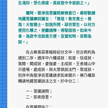
生渴仰，受化得度，是故我今令彼說之。」
爾時，堅淨信菩薩既解佛意已，尋即勸請
地藏菩薩摩訶薩言：「善哉！救世真士，善
哉！大智開士，如我所問，惡世眾生，以何方
便而化導之，使離諸障，得堅固信。如來今
者，為欲令汝說是方便，宜當知時，哀愍為
說。」
在占察善惡業報經初分文中，仿古例判為
通別二序。通序中六種成就：如是、信成就，
我聞、聞成就，婆伽婆、主成就，王舍城山中
示道場，處成就，與大眾俱說法門，眾成就。
別序中為堅淨信菩薩請求如來開示，佛乃囑其
轉請地藏菩薩說法之文。於中分二：
一、菩薩請問；
二、如來授意。
在菩薩問中三：