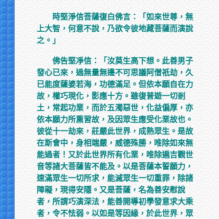
時堅淨信菩薩復白佛言：「如來世尊，無
上大智，何意不說，乃欲令彼地藏菩薩而演說
之。」
佛告堅凈信：「汝莫生高下想。此善男子
發心已來，過無量無邊不可思議阿僧祇劫，久
已能度薩婆若海，功德滿足。但依本願自在力
故，權巧現化，影應十方。雖復普遊一切剎
土，常起功業，而於五濁惡世，化益偏厚，亦
依本願力所熏習故，及因眾生應受化業故也。
彼從十一劫來，莊嚴此世界，成熟眾生。是故
在斯會中，身相端嚴，威德殊勝，唯除如來無
能過者！又於此世界所有化業，唯除遍吉觀世
音等諸大菩薩皆不能及。以是菩薩本誓願力，
速滿眾生一切所求，能滅眾生一切重罪，除諸
障礙，現得安隱。又是菩薩，名為善安慰說
者，所謂巧演深法，能善開導初學發意求大乘
者，令不怯弱。以如是等因緣，於此世界，眾