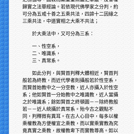
歸實之法華經論。若依現代佛學家之分判，約
可分為五戒十善之五乘共法，四諦十二因緣之
三乘共法，中道實相之大乘不共法；
於大乘法中，又可分為三系：
一、性空系，
二、唯識系，
三、真常系。
如此分判，與賢首判釋大體相近，賢首判
般若為終教，而近代學者則攝般若於性空系，
而賢首始教中之一分空教，近人亦攝入於性空
系；他如賢首一分始教中之唯識教，近人當攝
之於唯識系；餘如賢首之終頓圓－－除終教般
若－－近人統攝於真常系。殆今古之觀點不
同，判釋微有異耳。在古人心目中，每多以權
乘權教為方便權宜之乘教，而以實乘實教為究
竟真實之乘教，故權教卑下而實教尊高。如以