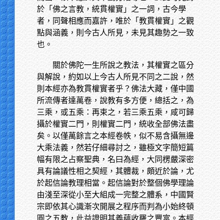
於「佛之言教，統貫權實」之一詞，古今學
者，同聲相應而嘉許，唯於「教貫權實」之觀
點與涵義，則今古人所見，未見其趣勢之一致
也。
關於佛陀一生所說之教法，其權實之區分
與解說，約如以上今古人所見不同之二說，然
則本經亦為教貫權實者乎？佛法大藏，僅中國
所流傳者達萬卷，說教有多方便，總括之，為
三乘，或五乘：再束之，若三乘五乘，咸可歸
攝於權實二門，則權實二門，統收全部佛法盡
矣。以僅萬餘言之本經卷帙，似不易含攝無邊
大乘法義，然若仔細尋討之，雖極文字簡短篇
幅有限之占察聖典，名曰為經，大同楞嚴深密
具有論議性相之契經，其體裁，頗近於論，尤
於起信論教理相當。起信論對於整個佛學理論
由淺至深從小至大組成一完整之體系，中國賢
宗即依其心識漸次開展之程序而判為小始終頓
圓之五教，此益證明其義蘊收羅之豐富。本經