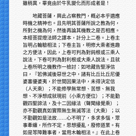
雖稍異，畢竟由於牛乳變化而形成者是！
地藏菩薩，興此占察教門，概必本乎適應
時機之精神也。且先明其菩薩所說之教為何，
所對之機為何，然後再論其機教之是否相應。
本經菩提燈法師之譯本，計分上二卷。上卷主
旨明占輪驗相法；下卷主旨，明修大乘者進趣
之方便法，因此，上卷可判為對鈍根或三乘人
說法，下卷可判為對利根或大乘人說法。且就
上卷所明之機教作一檢討：如地藏告堅淨信
曰，『若佛滅後惡世之中，諸有比丘比丘尼優
婆塞優婆夷，於世間因果法中，未得決定信
（人天乘）；不能修學無常想、苦想、無我
想、不淨想成就現前（小乘方便位）；不能勤
觀四聖諦法，及十二因緣法（聲聞緣覺乘）；
亦不勤觀真如實際無生無滅等法（大乘）；以
不勤觀如是法故……心不明了，多求多惱，眾
事牽纏，所作不定，思想擾亂，廢修道業。有
如是等障難事者，當用木輪相法。』在此上卷