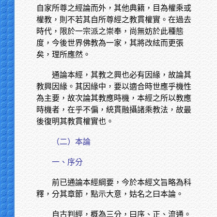
自家所尊之經論而外，其他典籍，目為權乘或
權教，則不若其自所尊經之教貫權實。在過去
時代，限於一宗派之崇奉，尚無妨於此種態
度，今後世界佛教為一家，其將改絃而更張
矣，理所應然。
通論本經，其教之興也必有因緣，故論其
教興因緣。其因緣中，要以適合時世應乎機性
為主要，故次論其教應時機，本經之所以教應
時機者，在乎不偏，統貫融攝諸乘教法，故最
後復明其教貫權實也。
（二）本論
一、序分
前已通論本經綱要，今於本經文旨略為科
釋，分其章節，點示大意，姑名之曰本論。
自古判經，概為三分，曰序、正、流通。