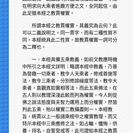
在明求向大乘者進趣方便之文，全同起信，由
此足徵本經之教貫權實。
所謂本經之教貫權實，其義究為云何？此
可以二義說明之。同一貫字，而有二種性質不
同。本經統具此二性質，故教貫權實一詞可分
為二釋也。
一、本經具備五乘教義，如前文教應時機
中所引之本經文詳明：略謂本經中教義，乃普
為發趣一切乘者，教令人天乘者，修戒善施等
法，教令三乘者，分別修諦緣度等法，教令大
乘者，直觀真如實相等法，而此五乘佛法，在
古人則以教理深淺此較而判為權實，今人則從
佛之說法態度與夫智力運用上而分權實，然皆
判此五乘，殆以權實二教攝盡則一。本經教
旨，統貫以上一般諸乘經中之權實教理，而又
特示本經中三乘應修之法，如占輪，懺悔，供
養，持名，自誓受戒等，此可證知本經之教貫