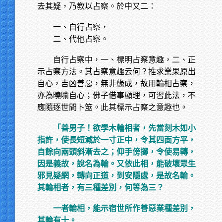
去其疑，乃教以占察。於中又二：
一、自行占察，
二、代他占察。
自行占察中，一、標明占察意趣，二、正
示占察方法。其占察意趣云何？推求業果原出
自心，吉凶善惡，無非緣成，故用輪相占察，
亦為曉喻自心；佛子借事顯理，可習此法，不
應隨逐世間卜筮。此其標示占察之意趣也。
「善男子！欲學木輪相者，先當刻木如小
指許，使長短減於一寸正中，令其四面方平，
自餘向兩頭斜漸去之；仰手傍擲，令使易轉，
因是義故，說名為輪。又依此相，能破壞眾生
邪見疑網，轉向正道，到安隱處，是故名輪。
其輪相者，有三種差別，何等為三？
一者輪相，能示宿世所作善惡業種差別，
其輪有十。