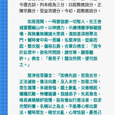
今遵古訓，判本經為三分：曰起教敘說分，正
陳宗趣分，受益流通分。今初，起教敘說分。
如是我聞，一時婆伽婆一切智人，在王舍
城耆闍崛山中。以神通力，示廣博嚴淨無礙道
場，與無量無邊諸大眾俱，演說甚深根聚法
門。爾時會中有一菩薩，名堅淨信，從座而
起，整衣服，偏袒右肩，合掌白佛言：「我今
於此眾中，欲有所問諮，請世尊，願垂聽
許。」佛言：「善男子！隨汝所問，便可說
之。」
堅淨信菩薩言：「如佛先說，若我去世，
正法滅後，像法向盡，及入末世，如是之時，
眾生福薄，多諸衰惱，國土數亂，災害頻起，
種種厄難，怖懼逼擾。我諸弟子，失其善念，
唯長貪瞋嫉妒我慢，設有像似行善法者，但求
世間利養、名稱以之為主，不能專心修出要
法。爾時眾生，睹世災亂，心常怯弱，憂畏己