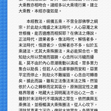
大乘教亦相吻合。諸經多以大乘境行果，建立
大乘教，本經亦復如是。
本經教法，統備五乘，不啻全部佛學之綱
宗。於此劫火熾盛之末法時代，人心惡濁之末
世根機，能否適應而相契耶？在佛法之傳說，
正法時代，證果者多，像法時代，解悟者多，
末法時代，悟證者少，信解者亦不多，似於五
乘諸法。尤其大乘殊勝法，未必能契合也。需
知劫火所以焚燒而猖獗，心念所以污穢而擾
亂，莫不由於內心思潮衝動以演成，眾多業力
集合以助長；但若人心念慮寧靜而安和，惡業
平定而停止，則劫火不難摧毀，心念自可轉善
矣。據此而論，雖有正法像法末法之殊，然皆
依於人心之轉移而定其區分，原無固定性之嚴
格界限者，地藏大士洞明萬法不出心之一念，
雖對於末法時代不堪誨誘之眾生，依然廣興五
乘佛法，並極暢演大乘殊勝法。從人心坎下，
清除其毒素之污染，俾就大地眾生，各隨其機