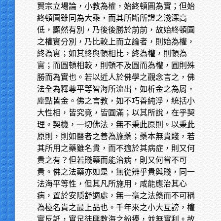
賢宗立場論，小教為權，始終頓圓為實；但始
終頓圓雖同為大乘，而其所斷所證之淺深高
低，顯然有別，乃後後勝於前前，故始終頓圓
之權實分別，乃比較上而立論者，則始為權，
終為實；如其終與頓相比，終為權，則頓為
實；而圓頓相較，則頓不及圓而為權，圓則殊
勝而為實也。若以近人於佛學之觀念言之，佛
法全為釋尊平等智海所流出，如析金之為屑，
塵點皆金。佛之言教，如不巧善純淨，統括小
大性相，皆究竟，皆圓滿；以其所說，在乎契
理。契機，一切佛法，無不秉此原則。以秉此
原則，則如醫者之善為施藥；藥本無貴賤，若
其所用之藥雖名貴，而不適於其病症，則又何
貴之有？但若賤藥而能治病，則又何嘗不可
貴。佛之法藥亦如是，無從辨乎貴與賤，同一
法海平等性，但其凡所施用，咸能應治其心
病，置於安隱舒適處，無一毫之法藥而不可稱
為極名貴之最上品也。千年來之小大互謗，權
實反詆，實足徒興教海之紛擾，並無實利。故