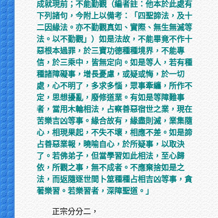
成就現前；不能勤觀（編者註：他本於此處有
下列諸句，今附上以備考：「四聖諦法，及十
二因緣法。亦不勤觀真如、實際、無生無滅等
法。以不勤觀」）如是法故，不能畢竟不作十
惡根本過罪，於三寶功德種種境界，不能專
信，於三乘中，皆無定向。如是等人，若有種
種諸障礙事，增長憂慮，或疑或悔，於一切
處，心不明了，多求多惱，眾事牽纏，所作不
定，思想擾亂，廢修道業。有如是等障難事
者，當用木輪相法，占察善惡宿世之業，現在
苦樂吉凶等事。緣合故有，緣盡則滅，業集隨
心，相現果起，不失不壞，相應不差。如是諦
占善惡業報，曉喻自心，於所疑事，以取決
了。若佛弟子，但當學習如此相法，至心歸
依，所觀之事，無不成者。不應棄捨如是之
法，而返隨逐世間卜筮種種占相吉凶等事，貪
著樂習。若樂習者，深障聖道。」
正宗分分二，