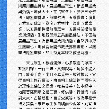
法眾生無盡，煩惱無盡，業無盡，煩惱無盡，
則應用無盡佛法，度盡無盡眾生，斷盡無盡業
與煩惱。地藏大士，在占察會上，廣演五乘佛
法，即無盡佛法，無盡佛法，五乘懾盡；演此
五乘無盡佛法，為度五乘根性，為斷五乘惑
業；以五乘根性攝無盡眾生，五乘惑業攝無盡
業與煩惱，則地藏開示五乘無盡佛法，不啻為
度無盡眾生，為斷無盡業與煩惱。自然界中眾
生無盡也，地藏菩薩開示教法亦無盡也，以無
盡法應無盡機，於此益見本經之教應時機。
末世眾生，根器淺薄，心多散亂而浮躁，
於無相禪，一行三昧，真如觀等，每多不能入
門；於著手處，尚且不易覓得。故鈍根者，宜
從事相上修行佛法，由事相上佛法徐而引進入
於理性上佛法之悟證，較為妥善。如本經中，
地藏菩薩開示之禮三寶、修供養、行懺悔，讀
誦大乘、占輪驗相，自誓受戒等，咸為事相佛
法之提倡。末世眾生多自驕而少虔敬，則宜禮