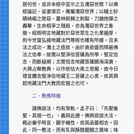
居何世，豈非本經中宣示之五濁惡世歟？以佛
經論記，娑婆堪忍，確屬濁惡世界；以穢土砂
磧崎嶇之險惡，叢林荊棘之刺裂，刀鎗炮彈之
轟擊，生命相爭之殘殺，亦為濁惡世界之象
徵。經既明言地藏對於惡世眾生之化業遍厚，
則今世當弘揚地藏法門尊經也確有所據。且末
法之成功，濁土之造就，由於貪欲盛而障蔽佛
法之信奉，故需以堅淨信菩薩為所學，堅定信
念，而斷疑網；尤需恒念地藏菩薩願海深廣，
大興占察教典，以作依怙大乘之恩賜，故今日
理宜體念堅淨信地藏王二菩薩之心衷，依其興
起地藏法門大教而宏揚之也可。
二、教應時機
諸佛說法，均有常軌。孟子曰：「先聖後
聖，其撥一也」，義與此通。佛將欲說大法，
概必審乎時宜，觀乎機性，庶其函蓋相合。因
此，同一教法，而有乳與酥酪醍醐之異味；味