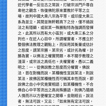
近代學者一反往古之常說，打破宗派門戶尊自
卑他之觀念，恢復佛陀原來置教於平等之立
場，故判中國大乘八宗為平等，或印度大乘三
系為並立，其間並無軒輊高下之分，僅不過說
法之有隱顯，或就某一殊勝點特為強調而發揮
之，此其所以而有大小區別，或大乘三系之分
判也。在近人心目中，所謂權實者，不應立於
整個佛法教理之觀點上，而採用其衡量或估計
之態度，謂某宗勝，某宗劣，或計劣為權，計
勝為實，以佛法之權實問題，本不關乎教理之
淺深，或宗派之高低也。夫權實者，愚以二義
明之：一、從佛說教之態度而分權實。佛說
法，首在對機而說，某種機性宜說某法，則說
某法，故佛因某種機性而可稱其本性而說，即
說佛之自小中究竟實相語；如某種機性，不合
佛自心中平等流出之高尚殊勝語，則佛乃隨順
人情而示以方便權宜之開導。金剛經云，說法
者，無法可說。又云：「如來無有定法可說，