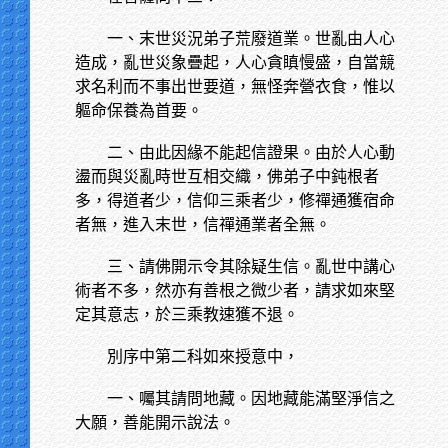
一、末世災況弟子荒廢道業。世亂由人心
造成，亂世災象疊起，人心貪瞋慢盛，自當競
求名利而不事出世要道，無怪奔營衣食，惟以
軀命保養為首要。
二、由此因緣不能起信證果。由於人心動
盪而與災亂時世互相交織，佛弟子中鈍根者
多，得道者少，信仰三乘者少，修禪通獲宿命
者無，進入末世，信禪通業者全無。
三、請佛開示令其除疑生信。亂世中講心
術者不多，然亦有善根之微少者，請求如來堅
定其意志，於三乘教速獲不退。
別序中第二科如來授意中，
一、囑其請問地藏。因地藏能滿堅淨信之
大願，善能開示說法。