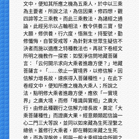
文中，便知其所應之機為五乘人，於中以三乘
為主要者，所說之法，為信因果，修四想，觀
四諦等之三乘教。而此三乘教法，為諸經之通
論，此經另示以占輪相法，教令供養三寶，發
大願，修供養，行六度，悟無生，持聖號，勤
修懺悔，自誓受戒等，為針對末世眾生疑信不
決者而施以適應之特種教法也。再就下卷經文
所明之機教作一探索：如堅淨信問地藏菩薩
言：「云何開示求向大乘者進趣方便？」地藏
菩薩言。「……依止一實境界，以修信解，因
信解力增長故，速疾得入菩薩種性。」在此下
卷經文中，便知所應之機為大乘人；所說之
法，點明修大乘者進趣方便，應依「一實境
界」之廣大境，而修「唯識與實相」之廣大
行，由修此種觀行之信解力增長故，奠定「大
乘菩薩種性」而證廣大果。經意頗類起信論一
心二門三大等說，並同以如來藏為生死涅繫之
總依。蓋修行大乘者，即在轉如來藏之生死
依，而為涅槃依。即與一般大乘經論中所明之