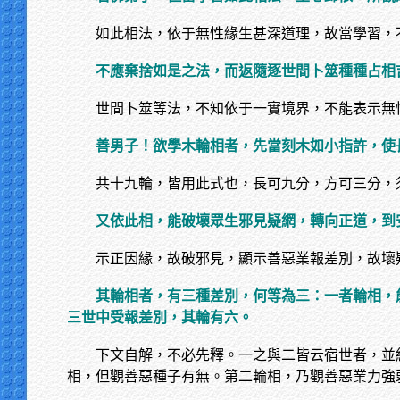
如此相法，依于無性緣生甚深道理，故當學習，
不應棄捨如是之法，而返隨逐世間卜筮種種占相
世間卜筮等法，不知依于一實境界，不能表示無
善男子！欲學木輪相者，先當刻木如小指許，使
共十九輪，皆用此式也，長可九分，方可三分，
又依此相，能破壞眾生邪見疑網，轉向正道，到
示正因緣，故破邪見，顯示善惡業報差別，故壞
其輪相者，有三種差別，何等為三：一者輪相，
三世中受報差別，其輪有六。
下文自解，不必先釋。一之與二皆云宿世者，並
相，但觀善惡種子有無。第二輪相，乃觀善惡業力強