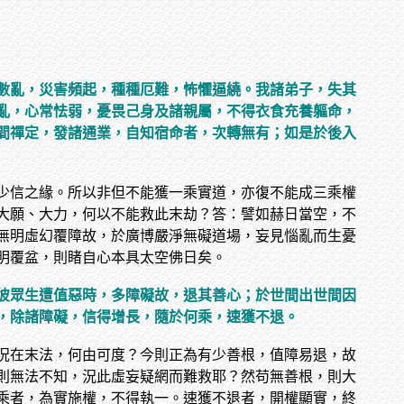
數亂，災害頻起，種種厄難，怖懼逼繞。我諸弟子，失其
亂，心常怯弱，憂畏己身及諸親屬，不得衣食充養軀命，
間禪定，發諸通業，自知宿命者，次轉無有；如是於後入
少信之緣。所以非但不能獲一乘實道，亦復不能成三乘權
大願、大力，何以不能救此末劫？答：譬如赫日當空，不
無明虛幻覆障故，於廣博嚴淨無礙道場，妄見惱亂而生憂
明覆盆，則睹自心本具太空佛日矣。
彼眾生遭值惡時，多障礙故，退其善心；於世間出世間因
，除諸障礙，信得增長，隨於何乘，速獲不退。
況在末法，何由可度？今則正為有少善根，值障易退，故
則無法不知，況此虛妄疑網而難救耶？然苟無善根，則大
乘者，為實施權，不得執一。速獲不退者，開權顯實，終