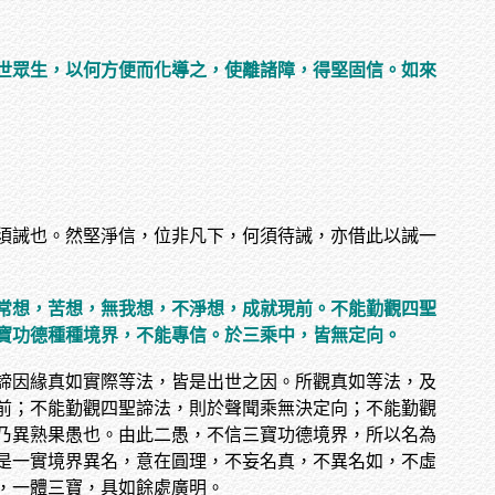
世眾生，以何方便而化導之，使離諸障，得堅固信。如來
須誡也。然堅淨信，位非凡下，何須待誡，亦借此以誡一
常想，苦想，無我想，不淨想，成就現前。不能勤觀四聖
寶功德種種境界，不能專信。於三乘中，皆無定向。
諦因緣真如實際等法，皆是出世之因。所觀真如等法，及
前；不能勤觀四聖諦法，則於聲聞乘無決定向；不能勤觀
乃異熟果愚也。由此二愚，不信三寶功德境界，所以名為
是一實境界異名，意在圓理，不妄名真，不異名如，不虛
，一體三寶，具如餘處廣明。