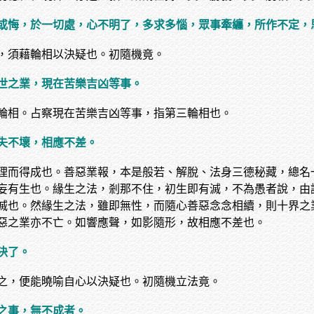
或悔，於一切處，心不明了，多求多惱，眾事牽纏，所作不定，
，須藉輪相以決疑也。初隨機竟。
世之業，現在苦樂吉凶等事。
輪相。占察現在苦樂吉凶等事，指第三輪相也。
失不壞，相應不差。
理而得成也。善惡業報，本是般若、解脫、法身三德秘藏，總名
妄有生也。緣生之法，剎那不住，初生即有滅，不為愚者說，由
滅也。然緣生之法，雖即無性，而隨心善惡念念相續，則十界之
惡之業亦不亡。如響應聲，如影隨形，故相應不差也。
決了。
之，便能曉喻自心以決疑也。初隨機立法竟。
之事，無不成者。