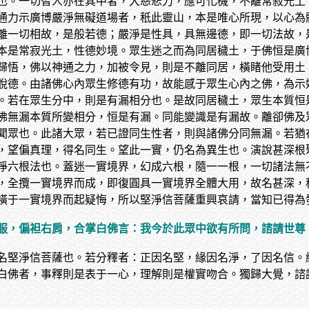
也。一切智人亦在其中者，大慈悲力，應可化機，不離常寂光土
通力示廣博嚴淨無礙道場者，秖此靈山，本是唯心所現，以心為
離一切相故，是般若德；嚴淨是性具，具無邊德，即一切法故，
本是常寂光土，性德妙境。眾生迷之而為同居穢土，于佛恒是廣
歸悟，佛以神通之力，加被令見，則是不離同居，橫睹他受用土
脫德。由諸佛心內眾生修德有功，故能感于眾生心內之佛，為示
。若在眾生分中，則是有漏相分也。是故同居穢土，眾生本質恒
佛無漏本質所變相分，恒是有漏。同能變識是有漏故。離卻佛及
聞眾也。此諸大眾，若已證同生性者，則與諸佛分同無漏。若猶
，望偏真理，得名同生。望此一實，仍名為異生也。演說甚深根
淨六根法也。蓋迷一實境界，幻成六根，隨一一根，一切諸法無
，全攬一實境界而成，即復圓具一實境界全體大用，故名甚深，
橫于一實境界而起疑悔，所以堅淨信菩薩重興哀請，當知已得為
服，偏袒右肩，合掌白佛言：我今於此眾中欲有所問，諮請世尊
名堅淨信菩薩也。若分釋者：正因名堅，緣因名淨，了因名信。
白佛者，事釋則是表于一心，理解則是權實吻合。獨歸大覺，諮