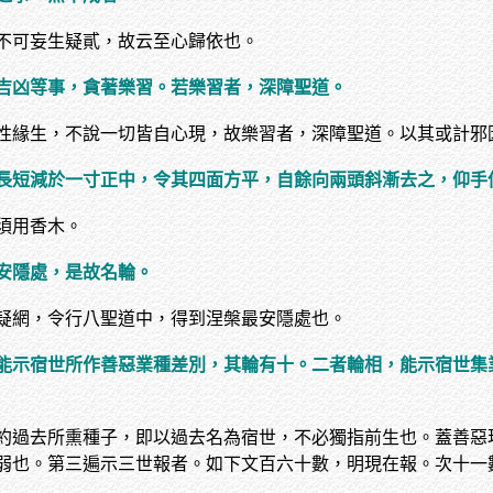
不可妄生疑貳，故云至心歸依也。
吉凶等事，貪著樂習。若樂習者，深障聖道。
性緣生，不說一切皆自心現，故樂習者，深障聖道。以其或計邪
長短減於一寸正中，令其四面方平，自餘向兩頭斜漸去之，仰手
須用香木。
安隱處，是故名輪。
疑網，令行八聖道中，得到涅槃最安隱處也。
能示宿世所作善惡業種差別，其輪有十。二者輪相，能示宿世集
約過去所熏種子，即以過去名為宿世，不必獨指前生也。蓋善惡
弱也。第三遍示三世報者。如下文百六十數，明現在報。次十一