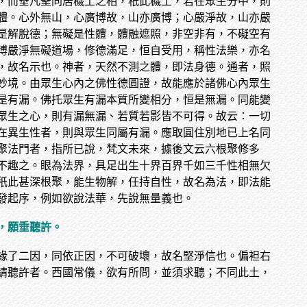
，而垂凡聖同居穢土之相，秖此穢土，若在眾生分中，則
體。心外無山，心廣博故，山亦廣博；心嚴淨故，山亦嚴
是解脫德；無礙是性體，體融遮照，非空非有，不礙空有
博嚴淨無礙道場，修德滿足，恒自受用，稱性法樂，亦名
，故名示也。神者，天然不測之體，即法身德。通者，照
妙境。由眾生心內之佛性德圓證，故能應於諸佛心內眾生
是有漏。佛托眾生有漏本質所變相分，恒是無漏。同能變
眾生之心，則有漏無漏、若質若影皆不可得。故云：一切
在異生性者，則與眾生同屬有漏。應取圓住別地已上名同
聚法門者，指所已說，梵文未來，據後文云六根聚修多
不趣之。眼為法界，具足出生十界百界千如三千性相無欠
秖此甚深根聚，能生物解，任持自性，故名為法，即法能
發起序，例如欲說法華，先說無量義也。
，願垂聽許。
緣了二因，同依正因，不可破壞，故名堅淨信也。偏袒右
請聽許者。西國常儀，欲有所問，並須求聽；不同此土，