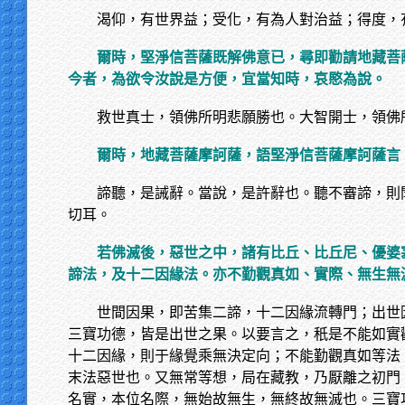
渴仰，有世界益；受化，有為人對治益；得度，
爾時，堅淨信菩薩既解佛意已，尋即勸請地藏菩
今者，為欲令汝說是方便，宜當知時，哀愍為說。
救世真士，領佛所明悲願勝也。大智開士，領佛
爾時，地藏菩薩摩訶薩，語堅淨信菩薩摩訶薩言
諦聽，是誡辭。當說，是許辭也。聽不審諦，則
切耳。
若佛滅後，惡世之中，諸有比丘、比丘尼、優婆
諦法，及十二因緣法。亦不勤觀真如、實際、無生無
世間因果，即苦集二諦，十二因緣流轉門；出世
三寶功德，皆是出世之果。以要言之，秖是不能如實
十二因緣，則于緣覺乘無決定向；不能勤觀真如等法
末法惡世也。又無常等想，局在藏教，乃厭離之初門
名實，本位名際，無始故無生，無終故無滅也。三寶