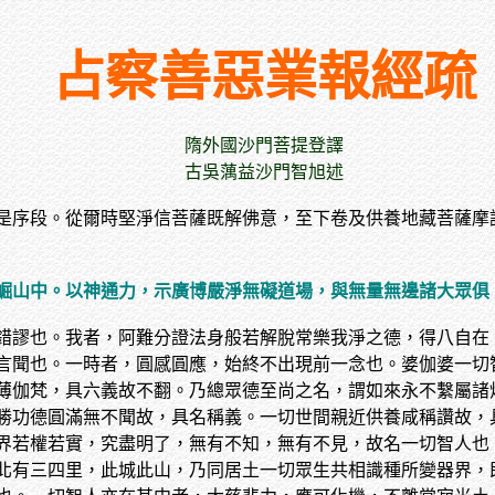
占察善惡業報經疏
隋外國沙門菩提登譯
古吳蕅益沙門智旭述
是序段。從爾時堅淨信菩薩既解佛意，至下卷及供養地藏菩薩摩
崛山中。以神通力，示廣博嚴淨無礙道場，與無量無邊諸大眾俱
錯謬也。我者，阿難分證法身般若解脫常樂我淨之德，得八自在
言聞也。一時者，圓感圓應，始終不出現前一念也。婆伽婆一切
薄伽梵，具六義故不翻。乃總眾德至尚之名，謂如來永不繫屬諸
勝功德圓滿無不聞故，具名稱義。一切世間親近供養咸稱讚故，
界若權若實，究盡明了，無有不知，無有不見，故名一切智人也
北有三四里，此城此山，乃同居土一切眾生共相識種所變器界，