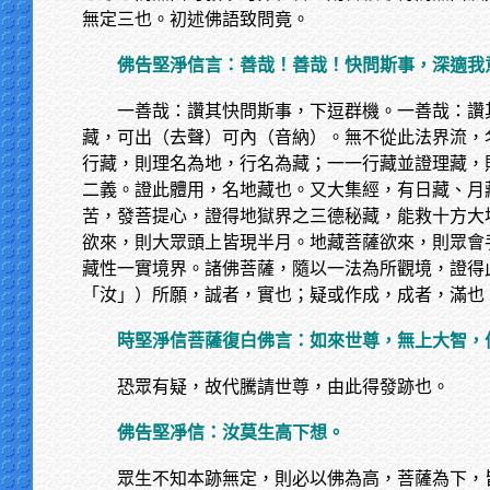
無定三也。初述佛語致問竟。
佛告堅淨信言：善哉！善哉！快問斯事，深適我
一善哉：讚其快問斯事，下逗群機。一善哉：讚
藏，可出（去聲）可內（音納）。無不從此法界流，
行藏，則理名為地，行名為藏；一一行藏並證理藏，
二義。證此體用，名地藏也。又大集經，有日藏、月
苦，發菩提心，證得地獄界之三德秘藏，能救十方大
欲來，則大眾頭上皆現半月。地藏菩薩欲來，則眾會
藏性一實境界。諸佛菩薩，隨以一法為所觀境，證得
「汝」）所願，誠者，實也；疑或作成，成者，滿也
時堅淨信菩薩復白佛言：如來世尊，無上大智，
恐眾有疑，故代騰請世尊，由此得發跡也。
佛告堅凈信：汝莫生高下想。
眾生不知本跡無定，則必以佛為高，菩薩為下，