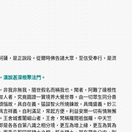
訶薩，是正說段。從爾時佛告諸大眾，至信受奉行，是流
，演說甚深根聚法門。
，非我非無我，隨世假名而稱我也。聞者，阿難了達根性
智人者，究竟圓證一實境界大覺世尊。由一切眾生同分善
煩惱故，具自在義。猛燄智火所燒鍊故，具熾盛義。妙三
具吉祥義。自利滿足，常起方便，利益安樂一切有情無懈
。王舍城耆闍崛山者，王舍，梵稱羅閱祇伽羅，中天竺
即是各各自第八識之相分境，更互為增上緣，更互為質為