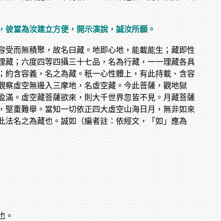
，彼當為汝建立方便，開示演說，誠汝所願。
容受而無積聚，故名曰藏。地即心地，能載能生；藏即性
理藏；六度四等四攝三十七品，名為行藏，一一理藏各具
；約含容義，名之為藏。秖一心性體上，有此持載、含容
觀察虛空無邊入三摩地，名虛空藏。今此菩薩，觀地獄
盈滿。虛空藏菩薩欲來，則大千世界忽皆不見。月藏菩薩
，堅重難舉。當知一切依正四大虛空山海日月，無非如來
此法名之為藏也。誠如（編者註：依經文，「如」應為
也。