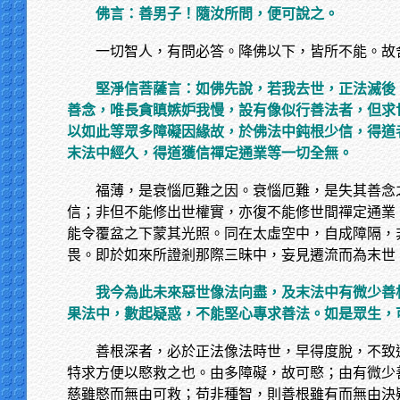
佛言：善男子！隨汝所問，便可說之。
一切智人，有問必答。降佛以下，皆所不能。故
堅淨信菩薩言：如佛先說，若我去世，正法滅後
善念，唯長貪瞋嫉妒我慢，設有像似行善法者，但求
以如此等眾多障礙因緣故，於佛法中鈍根少信，得道
末法中經久，得道獲信禪定通業等一切全無。
福薄，是衰惱厄難之因。衰惱厄難，是失其善念
信；非但不能修出世權實，亦復不能修世間禪定通業
能令覆盆之下蒙其光照。同在太虛空中，自成障隔，
畏。即於如來所證剎那際三昧中，妄見遷流而為末世
我今為此未來惡世像法向盡，及末法中有微少善
果法中，數起疑惑，不能堅心專求善法。如是眾生，
善根深者，必於正法像法時世，早得度脫，不致
特求方便以愍救之也。由多障礙，故可愍；由有微少
慈雖愍而無由可救；苟非種智，則善根雖有而無由決