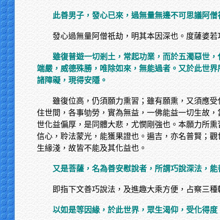
此善男子，發心已來，過無量無邊不可思議阿僧
發心過無量阿僧祇劫，明其本因深也。度薩婆若
雖復普遊一切剎土，常起功業，而於五濁惡世，
端嚴，威德殊勝，唯除如來，無能過者。又於此世界
諸障礙，現得安隱。
雖復位高，仍須願力熏習；雖有願熏，又須應受
住世間，各事劬勞，實為無益，一佛能益一切生故，
世化益偏厚，是同體大悲，尤憫剛強也。本願力所熏
信心，聆法蒙光，能獲果證也。遍吉，亦名普賢；觀
生緣淺，故皆不能及其化益也。
又是菩薩，名為善安慰說者，所謂巧說深法，能
即指下文善巧說法，及進趣大乘方便，占察三種
以如是等因緣，於此世界，眾生渴仰，受化得度