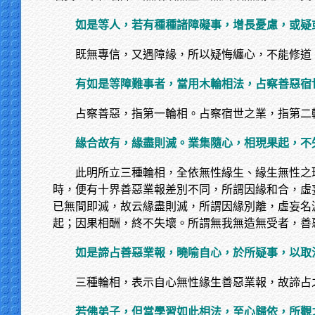
如是等人，若有種種諸障礙事，增長憂慮，或疑
既無專信，又遇障緣，所以疑悔纏心，不能修道
有如是等障難事者，當用木輪相法，占察善惡宿
占察善惡，指第一輪相。占察宿世之業，指第二
緣合故有，緣盡則滅。業集隨心，相現果起，不
此明所立三種輪相，全依無性緣生、緣生無性之
時，便有十界善惡業報差別不同，所謂因緣和合，虛
已無間即滅，故云緣盡則滅，所謂因緣別離，虛妄名
起；因果相酬，終不失壞。所謂無我無造無受者，善
如是諦占善惡業報，曉喻自心，於所疑事，以取
三種輪相，表示自心無性緣生善惡業報，故諦占
若佛弟子，但當學習如此相法，至心歸依，所觀