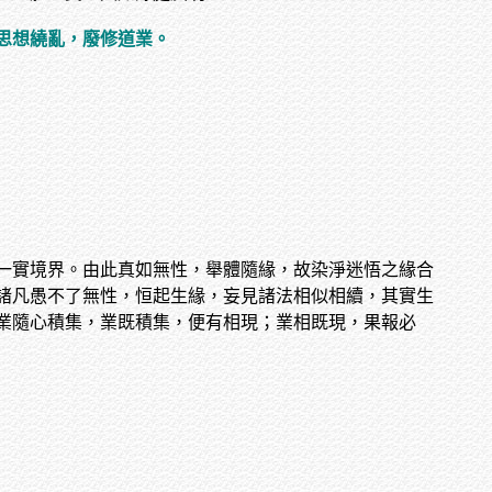
思想繞亂，廢修道業。
一實境界。由此真如無性，舉體隨緣，故染淨迷悟之緣合
諸凡愚不了無性，恒起生緣，妄見諸法相似相續，其實生
業隨心積集，業既積集，便有相現；業相既現，果報必