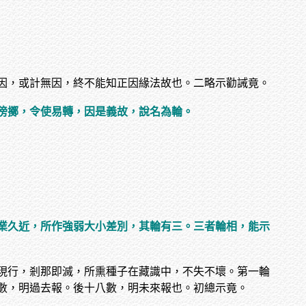
因，或計無因，終不能知正因緣法故也。二略示勸誡竟。
傍擲，令使易轉，因是義故，說名為輪。
業久近，所作強弱大小差別，其輪有三。三者輪相，能示
現行，剎那即滅，所熏種子在藏識中，不失不壞。第一輪
數，明過去報。後十八數，明未來報也。初總示竟。