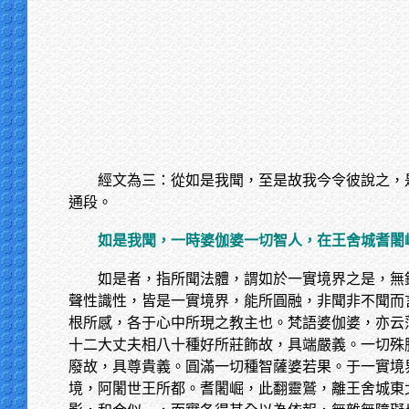
經文為三：從如是我聞，至是故我今令彼說之，
通段。
如是我聞，一時婆伽婆一切智人，在王舍城耆闍
如是者，指所聞法體，謂如於一實境界之是，無
聲性識性，皆是一實境界，能所圓融，非聞非不聞而
根所感，各于心中所現之教主也。梵語婆伽婆，亦云
十二大丈夫相八十種好所莊飾故，具端嚴義。一切殊
廢故，具尊貴義。圓滿一切種智薩婆若果。于一實境
境，阿闍世王所都。耆闍崛，此翻靈鷲，離王舍城東