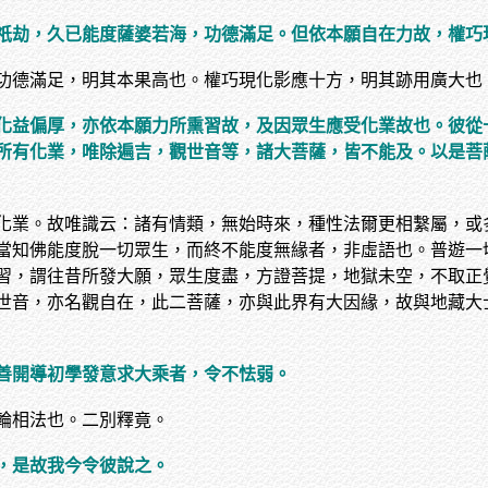
祇劫，久已能度薩婆若海，功德滿足。但依本願自在力故，權巧
功德滿足，明其本果高也。權巧現化影應十方，明其跡用廣大也
化益偏厚，亦依本願力所熏習故，及因眾生應受化業故也。彼從
所有化業，唯除遍吉，觀世音等，諸大菩薩，皆不能及。以是菩
化業。故唯識云：諸有情類，無始時來，種性法爾更相繫屬，或
當知佛能度脫一切眾生，而終不能度無緣者，非虛語也。普遊一
習，謂往昔所發大願，眾生度盡，方證菩提，地獄未空，不取正
世音，亦名觀自在，此二菩薩，亦與此界有大因緣，故與地藏大
善開導初學發意求大乘者，令不怯弱。
輪相法也。二別釋竟。
，是故我今令彼說之。