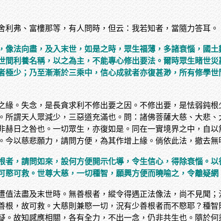
舍利弗、富樓那等，有人問時，但云：我若知者，當隨力答耳。
，像法向盡，及入末世，如是之時，眾生福薄，多諸衰惱，國土
世間利養名稱，以之為主，不能專心修出要法。爾時眾生睹世災
者極少；乃至漸漸於三乘中，信心成就者亦復甚渺，所有修學世
之緣。失念，是長貪求利不修出要之因。不修出要，是怯弱鈍根
。所謂天人眾減少，三惡道充滿也。問：諸佛菩薩大慈、大悲、
非赫日之咎也。一切眾生，亦復如是。同在一實境界之中，自以
。今以慈悲願力，請問方便，為其作增上緣。倘依此法，撤去無
根者，請問如來，設何方便開示化導，令生信心，得除衰惱。以
可愍可救。世尊大慈，一切種智，願興方便而曉喻之，令離疑網
遭值法盡及末世時。無善根者，縱令得遇正法像法，尚不見聞；
善根，故可救。大慈則兼愍一切，況有少善根者而不愍耶？種智
疑。故知感應相關，各有全力，不出一念，仍非共生也。隨於何