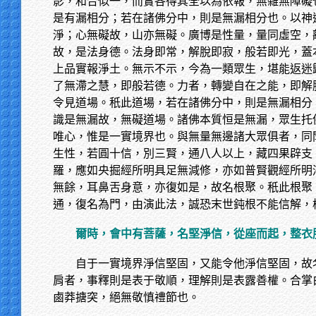
影，和合似一，而實各得其全以為依報，無雜無障礙
是有漏相分；若在諸佛分中，則是無漏相分也。以神
淨；心無礙故，山亦無礙。廣博是性量，量同虛空，
故，是法身德。法身即常，解脫即寂，般若即光，蓋
上品實報淨土。無示不示，今為一類眾生，堪能返迷
了無滯之慧，即般若德。力者，轉變自在之能，即解
令見道場。秖此道場，若在諸佛分中，則是無漏相分
識是無漏故，無礙道場。諸佛本質恒是無漏，眾生托
唯心，惟是一實境界也。與無量無邊諸大眾俱者，同
生性，若圓十信，別三賢，通八人以上，藏四果辟支
羅，應如央掘經所明具足無減修，亦如普賢觀經所明
無餘，耳鼻舌身意，亦復如是，故名根聚。秖此根聚
通，復名為門，由演此法，誠恐末世鈍根不能信解，
爾時，會中有菩薩，名堅淨信，從座而起，整衣
自于一實境界淨信堅固，又能令他淨信堅固，故
肩者，事釋則是表于敬順，理解則是表露善權。合掌
鹵莽搪突，絕無敬慎禮節也。