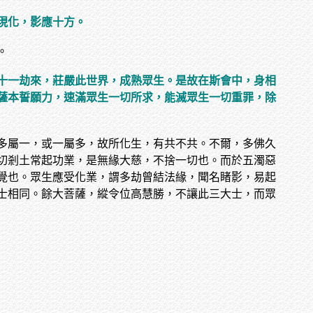
現化，影應十方。
。
十一劫來，莊嚴此世界，成熟眾生。是故在斯會中，身相
薩本誓願力，速滿眾生一切所求，能滅眾生一切重罪，除
多屬一，或一屬多，故所化生，有共不共。不爾，多佛久
切剎土常起功業，是無緣大慈，不捨一切也。而於五濁惡
覺也。眾生應受化業，謂多劫曾結法緣，聞名睹影，易起
士相同。餘大菩薩，縱令位高慧勝，不讓此三大士，而眾