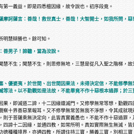
有第一義益。即是四悉檀因緣，故令說也。初序段竟。
薩摩訶薩言：善哉！救世真士，善哉！大智開士，如我所問，惡
所明慧辯勝也。餘可知。
：善男子！諦聽，當為汝說。
聞慧不生；聞慧不生，則思修無地，三慧是從凡入聖之階梯，故
塞、優婆夷，於世間、出世間因果法，未得決定信，不能修學無
滅等法。以不勤觀如是法故，不能畢竟不作十惡根本過罪；於三
因果，即滅道二諦，十二因緣還滅門。又修學無常等想，勤觀四
觀察十界善惡業報耳。又不修學無常苦無我不淨想，令其成就現
，則于菩薩乘無決定向，此皆真實義愚也。不能不作十惡過罪，
，四諦十二因緣，並通四教，如常所明。真如實際無生無滅，皆
功德種種境界，亦通四教，所謂住持三寶，勝義三寶，別相三寶