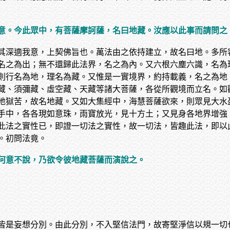
意。今此眾中，有菩薩摩訶薩，名曰地藏。汝應以此事而請問之
其深適我意，上契佛旨也。萬法由之依持建立，故名曰地。多所
名之為出；無不還歸此法界，名之為內。又六根六塵六識，名為
則行名為地，理名為藏。又惟是一實境界，約持載義，名之為地
藏、須彌藏、虛空藏、天藏等諸大菩薩，各從所觀境而立名。如
地獄苦，故名地藏。又如大集經中，海慧菩薩欲來，則眾見大水
手中，各各現如意珠，雨寶放光，見十方土；又見身各地界增強
此法之實性已，即證一切法之實性，故一切法，皆趣此法，即以
。初問法竟。
何意不說，乃欲令彼地藏菩薩而演說之。
皆是妄想分別。由此分別，不入堅信法門，故寄堅淨信以規一切