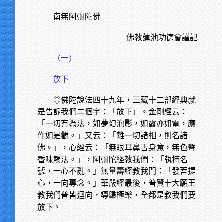
南無阿彌陀佛
佛教蓮池功德會謹記
（一）
放下
◎佛陀說法四十九年，三藏十二部經典就
是告訴我們二個字：「放下」。金剛經云：
「一切有為法，如夢幻泡影，如露亦如電，應
作如是觀。」又云：「離一切諸相，則名諸
佛。」，心經云：「無眼耳鼻舌身意，無色聲
香味觸法。」，阿彌陀經教我們：「執持名
號，一心不亂。」無量壽經教我門：「發菩提
心，一向專念。」華嚴經最後，普賢十大願王
教我們普皆迴向，導歸極樂，全都是教我們要
放下。