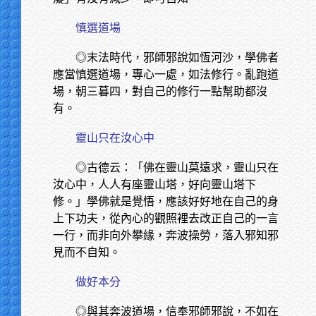
慎選道場
◎末法時代，邪師邪說如恆河沙，學佛者
應當慎選道場，專心一處，如法修行。亂跑道
場，朝三暮四，對自己的修行一點幫助都沒
有。
靈山只在汝心中
◎古德云：「佛在靈山莫遠求，靈山只在
汝心中，人人有座靈山塔，好向靈山塔下
修。」學佛就是覺悟，應該好好地在自己的身
上下功夫，從內心的觀照裡去改正自己的一言
一行，而非向外攀緣，奔波操勞，落入邪知邪
見而不自知。
做好本分
◎與其奔波道場，信奉邪師邪說，不如在