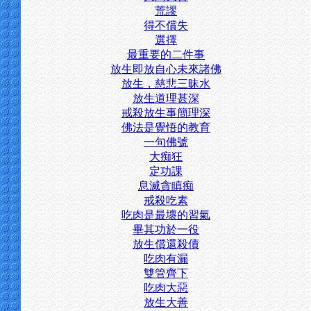
荒謬
得不償失
選擇
最重要的二件事
放生即放自心未來諸佛
放生，慈悲三昧水
放生道理甚深
戒殺放生事簡理深
佛法是覺悟的教育
一句佛號
大痴狂
定功課
息滅貪瞋痴
戒殺吃素
吃肉是最壞的習氣
畢其功於一役
放生償還殺債
吃肉有漏
雙管齊下
吃肉大惡
放生大善