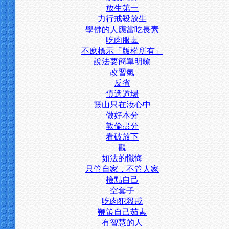
放生第一
力行戒殺放生
學佛的人應當吃長素
吃肉服毒
不應標示「版權所有」
說法要簡單明瞭
改習氣
反省
慎選道場
靈山只在汝心中
做好本分
敦倫盡分
看破放下
觀
如法的懺悔
只管自家，不管人家
檢點自己
空套子
吃肉犯殺戒
鞭策自己茹素
有智慧的人