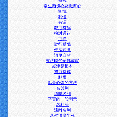
持戒
常生慚愧心及懺悔心
慚愧
我慢
有漏
犯戒有漏
檢討過錯
戒律
勤行禮懺
佛法式微
謙卑自省
末法時代念佛成就
戒津是根本
努力持戒
點燈
點亮心燈的方法
名與利
慎防名利
平實的一段開示
名利海
遠離名利
念佛得度生死