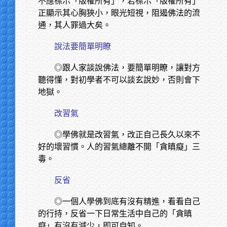
不應標示「版權所有」，若標示「版權所有」
正顯示其心胸狹小，眼光短視，阻遏佛法的流
通，其人罪過大矣。
說法要簡單明瞭
◎跟人家談說佛法，要簡單明瞭，讓對方
聽得懂，對初學者不可以談玄說妙，否則會下
地獄。
改習氣
◎學佛就是改習氣，改正自己長久以來不
好的壞習慣。人的習氣總離不開「貪瞋癡」三
毒。
反省
◎一個人學佛到底有沒有精進，看看自己
的行持，反省一下日常生活中自己的「貪瞋
癡」有沒有減少，即可自知。