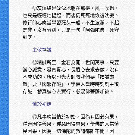
◎灰燼總是沈沈地躺在那邊，風一吹過，
也只是輕輕地揚起，而後仍死死地恢復沈寂。
修行的心應當學習死灰一般，不生波瀾，不起
是非，沒有分別，只是一句「阿彌陀佛」死守
到底。
主敬存誠
◎精誠所至，金石為開，世間萬事，只要
誠心誠意，發真實心，長遠心去求去做，沒有
不成功的。所以印光大師教我們要「竭誠盡
敬」要「閑邪存誠」，學佛人當時時刻刻主敬
存誠，發真誠心去實行，必感佛菩薩加被。
慎於初始
◎凡事應當慎於初始，因為有因必有果，
種善因得善果，種惡因得惡果，學佛的人當慎
畏因果，因為一切佛陀的教誨都離不開「因