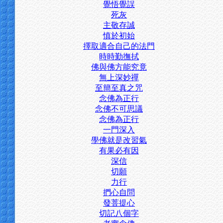
覺悟覺誤
死灰
主敬存誠
慎於初始
擇取適合自己的法門
時時勤撫拭
佛與佛方能究竟
無上深妙禪
至簡至真之咒
念佛為正行
念佛不可思議
念佛為正行
一門深入
學佛就是改習氣
有果必有因
深信
切願
力行
捫心自問
發菩提心
切記八個字