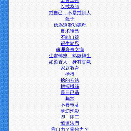
老實念佛
以戒為師
戒自己，不是戒別人
鏡子
信為道源功德母
反求諸己
不能自殺
得生於忍
執理廢事之病
生處轉熟，熟處轉生
如染香人，身有香氣
家庭教育
捨得
捨的方法
把握機緣
是日已過
無常
不要執著
夢幻泡影
即一即三
慎選法門
靠自力？靠佛力？