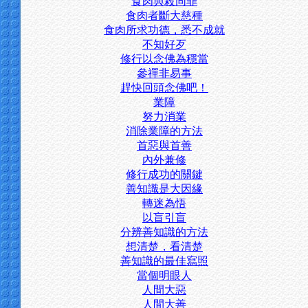
食肉與殺同罪
食肉者斷大慈種
食肉所求功德，悉不成就
不知好歹
修行以念佛為穩當
參禪非易事
趕快回頭念佛吧！
業障
努力消業
消除業障的方法
首惡與首善
內外兼修
修行成功的關鍵
善知識是大因緣
轉迷為悟
以盲引盲
分辨善知識的方法
想清楚，看清楚
善知識的最佳寫照
當個明眼人
人間大惡
人間大善