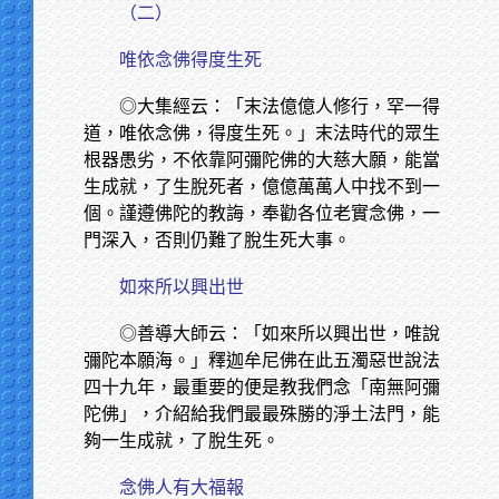
（二）
唯依念佛得度生死
◎大集經云：「末法億億人修行，罕一得
道，唯依念佛，得度生死。」末法時代的眾生
根器愚劣，不依靠阿彌陀佛的大慈大願，能當
生成就，了生脫死者，億億萬萬人中找不到一
個。謹遵佛陀的教誨，奉勸各位老實念佛，一
門深入，否則仍難了脫生死大事。
如來所以興出世
◎善導大師云：「如來所以興出世，唯說
彌陀本願海。」釋迦牟尼佛在此五濁惡世說法
四十九年，最重要的便是教我們念「南無阿彌
陀佛」，介紹給我們最最殊勝的淨土法門，能
夠一生成就，了脫生死。
念佛人有大福報