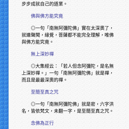
步步成就自己的道業。
佛與佛方能究竟
◎一句「南無阿彌陀佛」實在太深奧了，
就連聲聞，緣覺，菩薩都不能完全理解，唯佛
與佛方能究竟。
無上深妙禪
◎大集經云：「若人但念阿彌陀，是名無
上深妙禪。」一句「南無阿彌陀佛」就是禪，
而且是最最深奧的禪。
至簡至真之咒
◎一句「南無阿彌陀佛」就是密，六字洪
名，皆依梵文，未翻一字，是至簡至真之咒。
念佛為正行