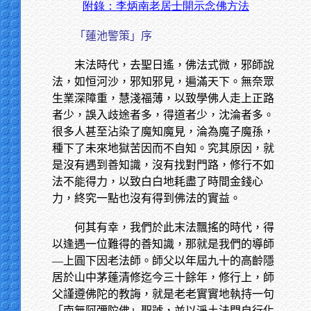
附錄：李炳南老居士開示念佛方法
「蓮池警策」序
末法時代，去聖日遙，佛法式微，邪師說
法，如恒河沙，邪知邪見，遍滿天下。無奈眾
生業深障重，慧淺福薄，以致學佛人走上正路
者少，誤入歧途者多，得道者少，沈淪者多。
很多人甚至沾染了魔知魔見，淪為魔子魔孫，
種下了未來地獄苦因而不自知。究其原因，就
是沒有遇到善知識，沒有找對門路，修行不如
法不能得力，以致白白地耗盡了時間金錢心
力，終究一點也沒有得到佛法的實益。
何其有幸，我們於此末法飄搖的時代，得
以逢遇一位難得的善知識，那就是我們的導師
—上圓下因老法師。師父以年屆九十的高齡隱
居於山中茅蓬清修迄今三十餘年，修行上，師
父謹遵佛陀的教誨，就是老老實實地執持一句
「南無阿彌陀佛」聖號，並以淨土法門自行化