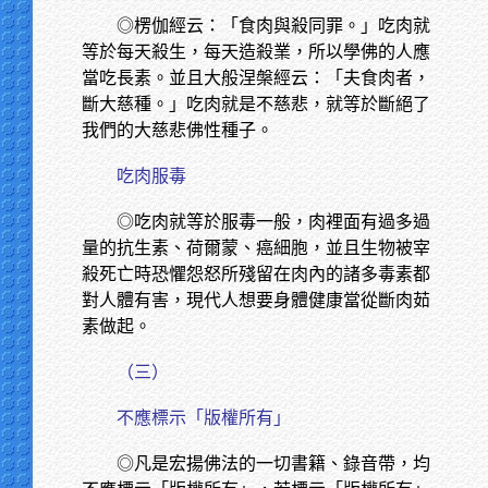
◎楞伽經云：「食肉與殺同罪。」吃肉就
等於每天殺生，每天造殺業，所以學佛的人應
當吃長素。並且大般涅槃經云：「夫食肉者，
斷大慈種。」吃肉就是不慈悲，就等於斷絕了
我們的大慈悲佛性種子。
吃肉服毒
◎吃肉就等於服毒一般，肉裡面有過多過
量的抗生素、荷爾蒙、癌細胞，並且生物被宰
殺死亡時恐懼怨怒所殘留在肉內的諸多毒素都
對人體有害，現代人想要身體健康當從斷肉茹
素做起。
（三）
不應標示「版權所有」
◎凡是宏揚佛法的一切書籍、錄音帶，均