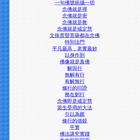
一句佛號統攝一切
念佛就是禪
念佛就是密
念佛就是教
念佛就是戒定慧
文殊普賢菩薩都在念佛
特別法門
平凡最高，老實最妙
以身作則
佛像就是真佛
解與行
無解有行
有解無行
修行的印證
務在躬行
念佛即是戒定慧
當生受用的大法
引以為鑑
修行的借鏡
平實
佛法講究實踐