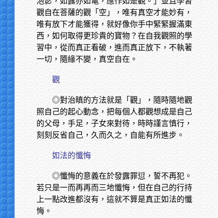
泡影，如露亦如電，應作如是觀。」並且學習
觀自在菩薩的觀「空」，唯有真空才能妙有，
唯有放下才能獲得，就好像你手中緊緊握滿東
西，如何取得更珍貴的寶物？在自我觀照的學
習中，從而真正看破，進而真正放下，不執著
一切，隨緣不變，真空自在。
觀
◎對治瞋的方法就是「觀」，隨時隨地觀
照自己的起心動念，把每個人都觀想成是自己
的父母，手足，子女來對待，時時謹言慎行，
刻刻反省自己，久而久之，自能有所進步。
如法的懺悔
◎懺悔的意義在於發露罪愆，誓不再犯。
若只是一而再再而三地懺悔，但在自己的行持
上一點改進都沒有，這就不算是真正如法的懺
悔。