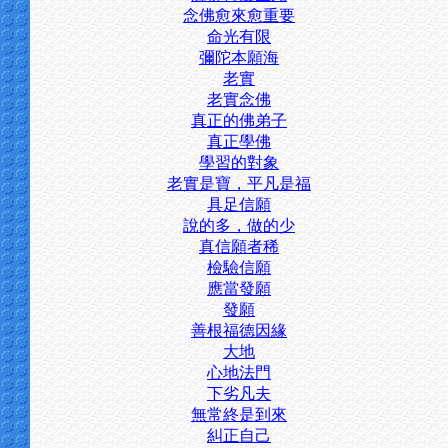
念佛愈來愈重要
命光有限
彌陀本願海
老實
老實念佛
真正的佛弟子
真正學佛
學習的對象
老實是寶，平凡是福
具足信願
說的多，做的少
真信願者稀
檢驗信願
應當發願
發願
善根福德因緣
大地
心地法門
下劣凡夫
無常終是到來
糾正自己