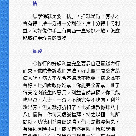
捨
◎學佛就是要「捨」，捨就是得，有捨才
會有得，捨一分得一分利益，捨十分得十分利
益，就好像你手上有東西一直緊抓不放，怎麼
能取得更珍貴的寶物！
實踐
◎修行的好處利益完全要靠自己實踐力行
而來。佛陀告訴我們方法，好比醫生開藥方給
病人吃，病人不配合不聽話不吃藥，病永遠不
會好。比如說教你吃素，你能完全茹素，斷了
每天吃肉殺生的惡業，利益自然無窮，你只能
吃早齋、六齋、十齋，不能完全不吃肉，利益
還是有，但是就打折扣了。比如說教你拜八十
八佛懺悔，你每天虔誠禮拜，持之以恒，無所
間斷，功德利益自然殊勝，你只是散漫懈怠，
有時拜有時不拜，成就自然有限。所以學佛一