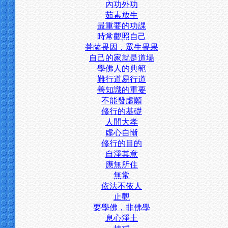
內功外功
茹素放生
最重要的功課
時常觀照自己
菩薩畏因，眾生畏果
自己的家就是道場
學佛人的典範
難行道易行道
善知識的重要
不能發虛願
修行的基礎
人間大孝
虛心自慚
修行的目的
自淨其意
應無所住
無常
依法不依人
止觀
要學佛，非佛學
息心淨土