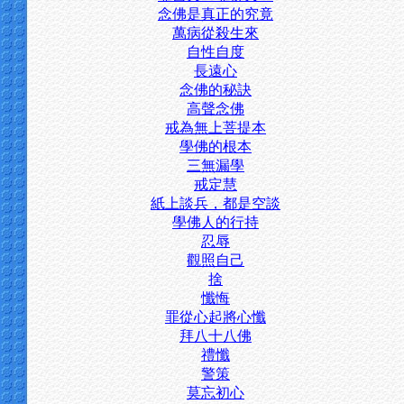
念佛是真正的究竟
萬病從殺生來
自性自度
長遠心
念佛的秘訣
高聲念佛
戒為無上菩提本
學佛的根本
三無漏學
戒定慧
紙上談兵，都是空談
學佛人的行持
忍辱
觀照自己
捨
懺悔
罪從心起將心懺
拜八十八佛
禮懺
警策
莫忘初心