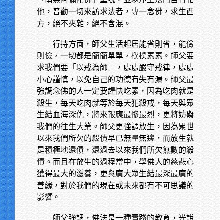
他，普勸一切來訪求法者，專一念佛，求生西
方，絕不夾雜，絕不含混。
行持方面，師父生活起居能省則省，能儉
則儉，一切都是簡簡單單，樸樸素素。師父要
求我們要「以戒為師」，處處嚴守戒律，處處
小心謹慎，以免自己的功德有失有漏。師父最
強調念佛的人一定要趕快吃素，因為吃肉就是
殺生，每天吃肉就等於每天犯殺戒，每天與眾
生結血海深仇，將來報應最慘最烈，更將妨礙
我們的往生大業。師父更強調放生，因為累世
以來我們所欠的殺債早已無量無邊，而放生就
是積極地還債，還過去以來我們所欠無數的殺
債。而且在放生的過程當中，學佛人的慈悲心
獲得最大的滋養，更與廣大眾生結最深最廣的
善緣，對於我們的現在或未來都有不可思議的
影響。
師父強調，佛法是一種實踐的教育，光說