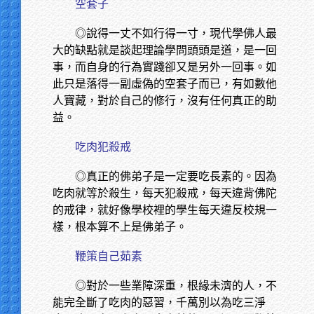
空套子
◎說得一丈不如行得一寸，現代學佛人最
大的缺點就是談起理論學問頭頭是道，是一回
事，而自身的行為實踐卻又是另外一回事。如
此只是落得一副虛偽的空套子而已，有如數他
人寶藏，對於自己的修行，沒有任何真正的助
益。
吃肉犯殺戒
◎真正的佛弟子是一定要吃長素的。因為
吃肉就等於殺生，每天犯殺戒，每天違背佛陀
的戒律，就好像學校裡的學生每天違反校規一
樣，根本算不上是佛弟子。
鞭策自己茹素
◎對於一些業障深重，根緣未濟的人，不
能完全斷了吃肉的惡習，千萬別以為吃三淨