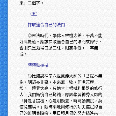
果」二個字。
（五）
擇取適合自己的法門
◎末法時代，學佛人根機太差，千萬不能
好高騖遠。應該擇取適合自己的法門來修行，
否則只是落得口頭三昧，眼高手低，一事無
成。
時時勤撫拭
◎比如說禪宗六祖慧能大師的「菩提本無
樹，明鏡亦非臺，本來無一物，何處惹塵
埃。」境界太高，只適合上根機利根器的修行
人。我們慚愧自己駑鈍，應該學習神秀大師的
「身是菩提樹，心是明鏡臺，時時勤撫拭，莫
使惹塵埃。」隨時隨地用修行的功夫擦拭掉自
己的無明貪瞋癡，用日積月累的努力精進來一