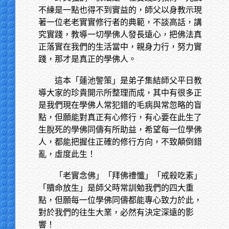
不練是一點也得不到實益的，師父以身教示現
著一位老老實實修行者的典範，不談高話，講
究實踐，教導一切學佛人發長遠心，把佛法真
正落實在我們的生活當中，親身力行，努力實
踐，那才是真正的學佛人。
這本「蓮池警策」是弟子集結師父平日教
導大家的珍貴開示所整理而成，其中有很多正
是我們現在學佛人常犯錯的毛病與常忽略的盲
點，但願能對真正有心修行，有心要在此生了
生脫死的學佛同儔有所助益，希望每一位學佛
人，都能把握住正確的修行方向，不致顛倒錯
亂，虛度此生！
「老實念佛」「拜佛禮懺」「戒殺吃素」
「贖命放生」是師父時常訓勉我們的四大重
點，但願每一位學佛同儔都能專心致力於此，
對於我們的往生大業，必然有決定深遠的影
響！