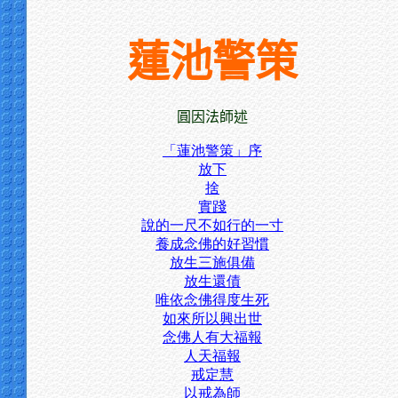
蓮池警策
圓因法師述
「蓮池警策」序
放下
捨
實踐
說的一尺不如行的一寸
養成念佛的好習慣
放生三施俱備
放生還債
唯依念佛得度生死
如來所以興出世
念佛人有大福報
人天福報
戒定慧
以戒為師