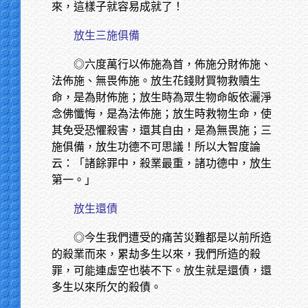
來，這樣子就容易成就了！
放生三施俱備
◎六度萬行以佈施為首，佈施分財佈施、
法佈施、無畏佈施。放生花錢財買物救贖生
命，是為財佈施；放生時為眾生物命皈依灑淨
念佛懺悔，是為法佈施；放生時救物生命，使
其免受恐懼殺害，還其自由，是為無畏施；三
施俱備，放生功德不可思議！所以大智度論
云：「諸餘罪中，殺業最重，諸功德中，放生
第一。」
放生還債
◎今生我們遭受的痛苦災難都是以前所造
的殺業而來，累劫多生以來，我們所造的殺
罪，可能連虛空也裝不下。放生就是還債，還
多生以來所欠的殺債。