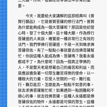
二大願。所以，發願在修學佛法中非常的重
要。
今天，我要給大家講解的這部經典叫《普
賢行願品》，它是普賢菩薩的修行法門。普賢
為什麼能夠成為一個大菩薩呢？原因是他初發
心時，發了十個大願。這十種大願，作為修行
菩薩道的人來說，確實是一種非常行之有效的
法門。我們學佛行菩薩道，不是一天到晚求佛
菩薩保佑，有了一點點小事就要去找佛菩薩幫
忙，你說這種人能成為佛、菩薩嗎？我看永遠
都成不了。為什麼呢？因為一個真正學佛的
人，不是整天老是想著自己的痛苦和利益，而
是應該擔負著一切眾生離苦得樂的使命，以一
種極大的力量，忍受人世間的一切，難行能
行，難忍能忍，怎麼能為一點點不如意的事，
就去求佛菩薩幫忙呢！如果遇到一點困難和不
順心的事，就去找佛菩薩，這種人永遠都是佛
菩薩保佑的物件，永遠都是可憐的眾生。這種