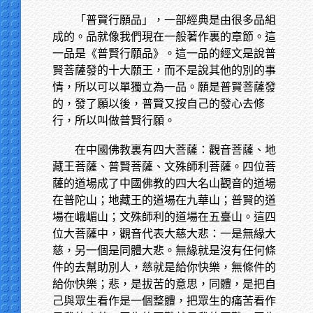
「普賢行願品」，一部經典是由很多品組
成的。品就像我們現在一般著作裏的章節。這
一品是《普賢行願品》。這一品的經文是說普
賢菩薩發的十大願王，而不是說其他的別的事
情，所以可以單獨立為一品。願是普賢菩薩發
的，發了願以後，普賢又按自己的發心去修
行，所以叫做普賢行願。
在中國佛教裏有四大菩薩：觀音菩薩、地
藏王菩薩、普賢菩薩、文殊師利菩薩。四位菩
薩的道場成了中國佛教的四大名山觀音的道場
在普陀山；地藏王的道場在九華山；普賢的道
場在峨嵋山；文殊師利的道場在五臺山。這四
位大菩薩中，觀音代表大慈大悲：一是無緣大
慈，另一個是同體大悲。無緣就是沒有任何條
件的去幫助別人，慈就是給你快樂，無條件的
給你快樂；悲，是拔苦的意思，同體，是把自
己與眾生看作是一個整體，把眾生的痛苦看作