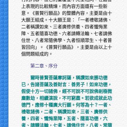
上表現的比較精煉，而內容方面還有一些新
意。《普賢行願品》的整體內容，主要是由十
大願王組成。十大願王是：「一者禮敬諸佛、
二者稱讚如來、三者廣修供養、四者懺悔業
障、五者隨喜功德、六者請轉法輪、七者請佛
住世、八者常隨佛學、九者恒順眾生、十者普
皆回向」。《普賢行願品》，主要是由以上十
個問題組成的。
第二章、序分
爾時普賢菩薩摩訶薩，稱讚如來勝功德
已，告諸菩薩及善財言：善男子！如來功德，
假使十方一切諸佛，經不可說不可說佛剎極微
塵數劫，相續演說，不可窮盡。若欲成就此功
德門，應修十種廣大行願。何等為十？一者、
禮敬諸佛，二者、稱讚如來，三者、廣修供
養，四者、懺悔業障，五者、隨喜功德，六
者、請轉法輪，七者、請佛住世，八者、常隨