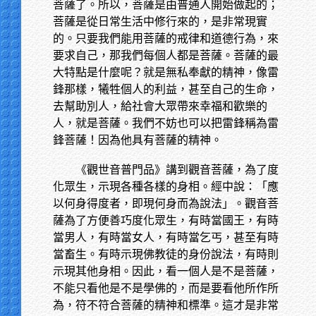
菩薩了。所以，菩薩是由普通人開始做起的；
菩薩是從日常生活中修行來的，是非常現實
的。只要我們能用菩薩的戒律和道德行為，來
要求自己，那我們每個人都是菩薩。菩薩的最
大特點是什麼呢？就是無私奉獻的精神，像雷
鋒那樣，犧牲個人的利益，甚至自己的生命，
去幫助別人，給社會大眾帶來幸福和歡樂的
人，就是菩薩。我們不妨也可以把雷鋒稱為雷
鋒菩薩！因為他具有菩薩的精神。
《觀世音普門品》講到觀音菩薩，為了度
化眾生，示現各種各樣的身相。經中說：「應
以何身得度者，即現何身而為說法」。觀音菩
薩為了方便善巧度化眾生，有時當國王，有時
當男人，有時當女人，有時當乞丐，甚至有時
當畜生。有時示現佛教徒的身份說法，有時則
示現其他身相。因此，看一個人是不是菩薩，
不能只看他是不是學佛的，而是要看他所作所
為，符不符合菩薩的精神和標準。這才是非常