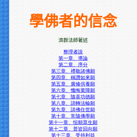
學佛者的信念
濟群法師著述
整理者說
第一章、導論
第二章、序分
第三章、禮敬諸佛願
第四章、稱讚如來願
第五章、廣修供養願
第六章、懺悔業障願
第七章、隨喜功德願
第八章、請轉法輪願
第九章、請佛住世願
第十章、常隨佛學願
第十一章、恒順眾生願
第十二章、普皆回向願
第十三章、受持利益