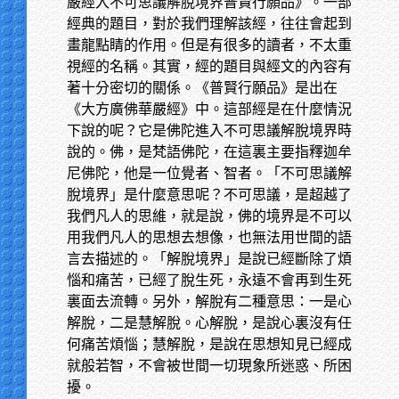
嚴經入不可思議解脫境界普賢行願品》。一部
經典的題目，對於我們理解該經，往往會起到
畫龍點睛的作用。但是有很多的讀者，不太重
視經的名稱。其實，經的題目與經文的內容有
著十分密切的關係。《普賢行願品》是出在
《大方廣佛華嚴經》中。這部經是在什麼情況
下說的呢？它是佛陀進入不可思議解脫境界時
說的。佛，是梵語佛陀，在這裏主要指釋迦牟
尼佛陀，他是一位覺者、智者。「不可思議解
脫境界」是什麼意思呢？不可思議，是超越了
我們凡人的思維，就是說，佛的境界是不可以
用我們凡人的思想去想像，也無法用世間的語
言去描述的。「解脫境界」是說已經斷除了煩
惱和痛苦，已經了脫生死，永遠不會再到生死
裏面去流轉。另外，解脫有二種意思：一是心
解脫，二是慧解脫。心解脫，是說心裏沒有任
何痛苦煩惱；慧解脫，是說在思想知見已經成
就般若智，不會被世間一切現象所迷惑、所困
擾。