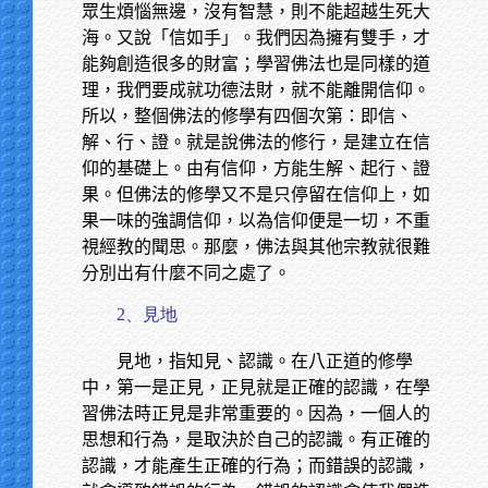
眾生煩惱無邊，沒有智慧，則不能超越生死大
海。又說「信如手」。我們因為擁有雙手，才
能夠創造很多的財富；學習佛法也是同樣的道
理，我們要成就功德法財，就不能離開信仰。
所以，整個佛法的修學有四個次第：即信、
解、行、證。就是說佛法的修行，是建立在信
仰的基礎上。由有信仰，方能生解、起行、證
果。但佛法的修學又不是只停留在信仰上，如
果一味的強調信仰，以為信仰便是一切，不重
視經教的聞思。那麼，佛法與其他宗教就很難
分別出有什麼不同之處了。
2、見地
見地，指知見、認識。在八正道的修學
中，第一是正見，正見就是正確的認識，在學
習佛法時正見是非常重要的。因為，一個人的
思想和行為，是取決於自己的認識。有正確的
認識，才能產生正確的行為；而錯誤的認識，