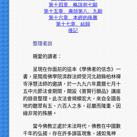
第十四章、略說前七願
第十五章、廣頌第八、九願
第十六章、本經的殊勝
第十七章、結歸
後記
整理者說
親愛的讀者：
呈現在你面前的這本《學佛者的信念》一
書，是閩南佛學院濟群法師受河北趙縣柏林禪
寺淨慧法師的邀請，於一九九六年農曆七月十
五中元節法會期間，開設《普賢行願品》講座
的錄音整理。此次法會規模宏大，來自全國各
地的聽眾有五、六百人之多，莊嚴而隆重，因
緣非常的殊勝。
當今佛教正處於末法時代，佛教在中國數
千年的弘揚，存在許多誤區現象，諸如鬼神