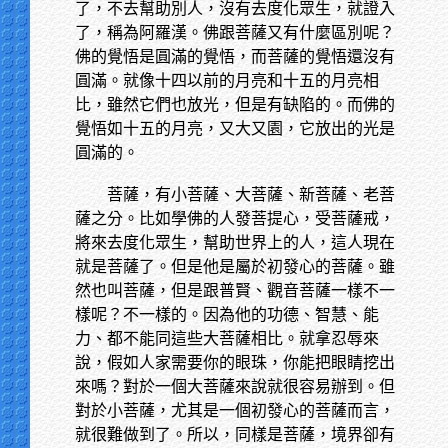
了，不去幫助別人，沒有去度化眾生，就證入
了，稱為阿羅漢。佛跟菩薩又有什麼區別呢？
佛的覺悟是圓滿的覺悟，而菩薩的覺悟還沒有
圓滿。就像十四以前的月亮和十五的月亮相
比，雖然它們也放光，但是有缺陷的。而佛的
覺悟如十五的月亮，又大又園，它放出的光是
圓滿的。
菩薩，有小菩薩、大菩薩、新菩薩、老菩
薩之分。比如學佛的人發菩提心，受菩薩戒，
將來去度化眾生，幫助世界上的人，這人現在
就是菩薩了。但是他是屬於初發心的菩薩。雖
然也叫菩薩，但是跟普賢、觀音菩薩一樣不一
樣呢？不一樣的。因為他的功德、智慧、能
力、都不能同這些大菩薩相比。就拿忍辱來
說，假如人家需要你的眼珠，你能把眼睛挖出
來嗎？對於一個大菩薩來說就很容易辦到。但
對於小菩薩，尤其是一個初發心的菩薩而言，
就很難做到了。所以，同樣是菩薩，境界卻有