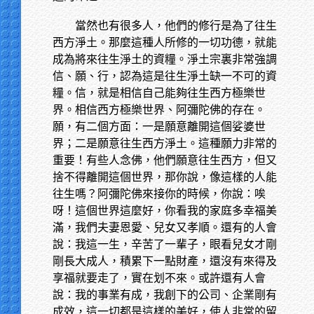
當然也有很多人，他們的修行是為了往生
西方淨土。那麼這種人所修的一切功德，就能
成為將來往生淨土的資糧。淨土宗裏非常強調
信、願、行，認為這是往生淨土缺一不可的資
糧。信，就是相信自己能夠往生西方極樂世
界。相信西方極樂世界、阿彌陀佛的存在。
願，有二個方面：一是願意離開這個娑婆世
界；二是願意往生西方淨土。這種願力非常的
重要！有些人念佛，他們願意往生西方，但又
捨不得離開這個世界，那你說，像這樣的人能
往生嗎？阿彌陀佛來接你的時候，你說：唉
呀！這個世界這麼好，你看我的家庭多幸福美
滿，我們夫妻恩愛、兒女又孝順。還有的人會
說：我這一生，辛苦了一輩子，眼看兒女才剛
剛長大成人，積累下一點財產，還沒有來得及
享福就要走了，實在划不來。或許還有人會
說：我的事業有成，我創下的公司、企業剛有
成效，這一切都是這樣的美好，使人非常的留