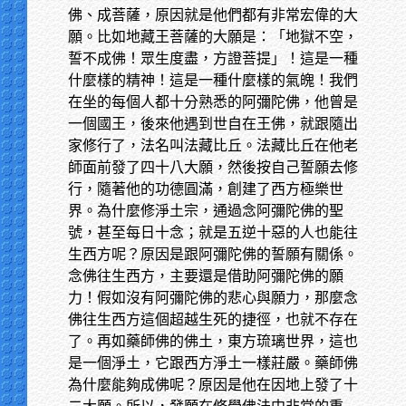
佛、成菩薩，原因就是他們都有非常宏偉的大
願。比如地藏王菩薩的大願是：「地獄不空，
誓不成佛！眾生度盡，方證菩提」！這是一種
什麼樣的精神！這是一種什麼樣的氣魄！我們
在坐的每個人都十分熟悉的阿彌陀佛，他曾是
一個國王，後來他遇到世自在王佛，就跟隨出
家修行了，法名叫法藏比丘。法藏比丘在他老
師面前發了四十八大願，然後按自己誓願去修
行，隨著他的功德圓滿，創建了西方極樂世
界。為什麼修淨土宗，通過念阿彌陀佛的聖
號，甚至每日十念；就是五逆十惡的人也能往
生西方呢？原因是跟阿彌陀佛的誓願有關係。
念佛往生西方，主要還是借助阿彌陀佛的願
力！假如沒有阿彌陀佛的悲心與願力，那麼念
佛往生西方這個超越生死的捷徑，也就不存在
了。再如藥師佛的佛土，東方琉璃世界，這也
是一個淨土，它跟西方淨土一樣莊嚴。藥師佛
為什麼能夠成佛呢？原因是他在因地上發了十