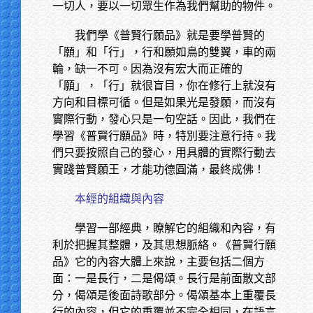
一切人，要以一切眾生作為我們幫助的物件。
我們學《普賢行願品》就是要學普賢的
「願」和「行」，行和願如鳥的雙翼，車的兩
輪，缺一不可。因為沒有宏大而正確的
「願」，「行」就很盲目，你在修行上就沒有
方向和目標可循。但是如果光是發願，而沒有
實際行動，發心只是一句空話。因此，我們在
學習《普賢行願品》時，特別要注意行持。我
們只要按照自己的發心，用具體的實際行動去
實踐普賢願王，才能功德圓滿，最終成佛！
本經的組織與內容
學習一部經典，瞭解它的組織和內容，有
利於把握其整體，及其思想脈絡。《普賢行願
品》它的內容大體上來說，主要包括二個方
面：一是長行，二是偈頌。長行是前面散文部
分，偈頌是後面詩歌部分。偈頌基本上重覆長
行的內容，但它的重覆並不完全相同，在語言