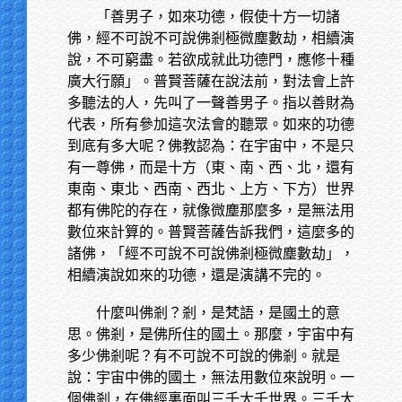
「善男子，如來功德，假使十方一切諸
佛，經不可說不可說佛剎極微塵數劫，相續演
說，不可窮盡。若欲成就此功德門，應修十種
廣大行願」。普賢菩薩在說法前，對法會上許
多聽法的人，先叫了一聲善男子。指以善財為
代表，所有參加這次法會的聽眾。如來的功德
到底有多大呢？佛教認為：在宇宙中，不是只
有一尊佛，而是十方（東、南、西、北，還有
東南、東北、西南、西北、上方、下方）世界
都有佛陀的存在，就像微塵那麼多，是無法用
數位來計算的。普賢菩薩告訴我們，這麼多的
諸佛，「經不可說不可說佛剎極微塵數劫」，
相續演說如來的功德，還是演講不完的。
什麼叫佛剎？剎，是梵語，是國土的意
思。佛剎，是佛所住的國土。那麼，宇宙中有
多少佛剎呢？有不可說不可說的佛剎。就是
說：宇宙中佛的國土，無法用數位來說明。一
個佛剎，在佛經裏面叫三千大千世界。三千大