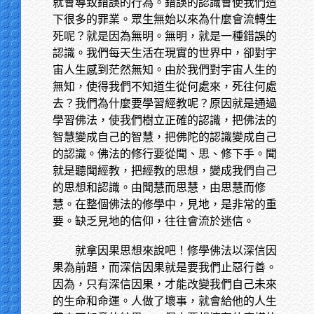
就會導致錯誤的行為。錯誤的認識會使我們造
下很多的罪業。眾生無始以來為什麼會流轉生
死呢？就是因為無明。無明，就是一種錯誤的
認識。我們每天生活在現實的世界中，卻對宇
宙人生感到茫然無知。由於我們對宇宙人生的
無知，使得我們不知道生從何處來，死往何處
去？我們為什麼要學習經教呢？原因就是通過
學習佛法，使我們樹立正確的認識，把佛法的
智慧變成自己的智慧，把佛陀的認識變成自己
的認識。佛法的修行要從聞、思、修下手。聞
就是聽聞經教，把經教的思想，變成我們自己
的思想和認識。由聞慧而思慧，由思慧而修
慧。在整個佛法的修學中，見地，是非常的重
要。缺乏見地的信仰，往往會流於迷信。
就拿因果思想來說吧！修學佛法以深信因
果為前題，而深信因果就是要我們止惡行善。
因為，只有深信因果，才能改變我們自己未來
的生命和命運。人做了壞事，就會給他的人生