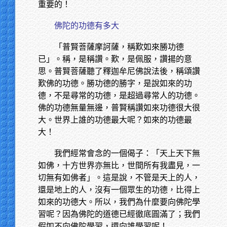
重要的！
佛陀的功德有多大
「普賢菩薩摩訶薩，稱歎如來勝功德
已」。稱，是稱讚。歎，是佩服，讚揚的意
思。普賢菩薩聽了釋迦牟尼佛說法後，稱頌讚
歎佛的功德。勝功德的勝字，是說如來的功
德，不是尋常的功德，是超過尋常人的功德。
佛的功德無量無邊，普賢稱讚如來功德很大很
大。世界上誰的功德最大呢？如來的功德最
大！
我們經常會念的一個偈子：「天上天下無
如佛，十方世界亦無比，世間所有我盡見，一
切無有如佛者」。這是說，不管是天上的人，
還是地上的人，沒有一個眾生的功德，比得上
如來的功德大。所以，我們為什麼要向佛陀學
習呢？因為佛陀的道德已經徹底圓滿了；我們
假如不向佛陀學習，還向誰學習呢！