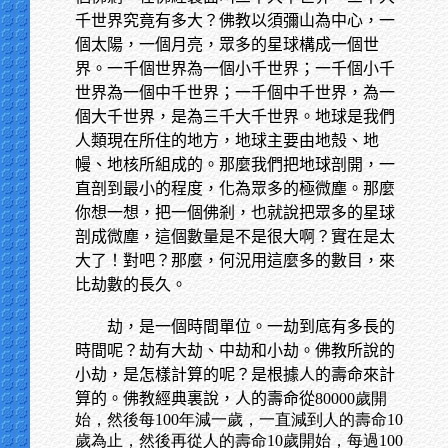
千世界究竟有多大？佛教以須彌山為中心，一
個太陽，一個月亮，眾多的星球構成一個世
界。一千個世界為一個小千世界；一千個小千
世界為一個中千世界；一千個中千世界，為一
個大千世界，是為三千大千世界。地球是我們
人類現在所住的地方，地球主要由地殼、地
幔、地核所組成的。那麼我們把地球剖開，一
直剖到最小的程度，化為眾多的極微塵。那麼
你想一想，把一個佛剎，也就說把眾多的星球
剖成微塵，這個數量是不是很大啊？實在是太
大了！對吧？那麼，何況用這麼多的數目，來
比劫數的長久。
劫，是一個時間單位。一劫到底有多長的
時間呢？劫有大劫、中劫和小劫。佛教所說的
小劫，是怎樣計算的呢？是根據人的壽命來計
算的。佛教經典裏說，人的壽命從
80000歲開
始，然後每100年減一歲，一直減到人的壽命10
歲為止，然後再從人的壽命10歲開始，每過100