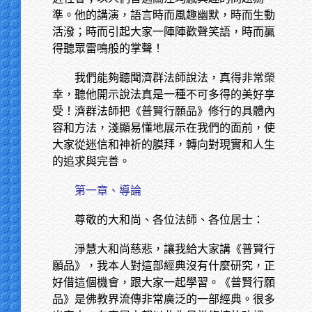
準。他的講演，語言時而風趣幽默，時而生動
活潑；時而引起大家一陣陣歡聲笑語，時而贏
得聽眾雷鳴般的掌聲！
我們能夠聽聞濟群法師說法，真得非常榮
幸，聽他開示說法真是一種不可多得的美好享
受！濟群法師把《普賢行願品》修行的具體內
容和方法，淺顯易懂地展示在我們的面前，使
大家從迷信和神祈的膜拜，轉向對現實和人生
的追求與完善。
第一章、導論
尊敬的大和尚、各位法師、各位居士：
淨慧大和尚慈悲，讓我給大家講《普賢行
願品》，我本人對這部經典沒有什麼研究，正
好借這個機會，跟大家一起學習。《普賢行願
品》是佛教界流傳非常廣泛的一部經典。很多