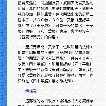
僧實叉難陀一同返回長安。武則天為實叉難陀
組織了專門的譯場，動筆翻譯的那天，武則天
親自參加，擔任筆受。這次翻譯出來的是第二
個本子，共８０卷，３９品，又稱《唐譯華
嚴》或《八十華嚴》。可是奇怪的是《六十華
嚴》也好，《八十華嚴》也罷，裏面卻沒有
《普賢行願品》的內容。
唐貞元年間，又來了一位叫般若的法師，
他是從印度來的。他對《華嚴經》又重新翻
譯。他翻譯的是《入法界品》，共有４０卷，
故稱《四十華嚴》。般若翻譯的《四十華嚴》
中，最後一品就是《普賢行願品》。如果我們
想從《華嚴經》裏找《普賢行願品》內容，也
只能在《四十華嚴》裏才能找到。
釋經題
這部經的題目很長，全稱為《大方廣佛華