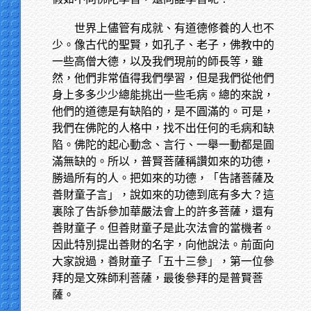
世界上儘管有成就、有道德修養的人也不
少。像古代的聖賢，如孔子、老子，佛教中的
一些高僧大德，以及我們現前的師長等，雖
然，他們非常值得我們學習，但是我們從他們
身上多多少少總能挑出一些毛病。總的來說，
他們的道德是有缺陷的，是不圓滿的。可是，
我們在佛陀的人格中，找不出任何的毛病和缺
陷。佛陀的起心動念、言行、一舉一動都是圓
滿無缺的。所以，普賢菩薩稱讚如來的功德，
勝過所有的人。把如來的功德，「告諸菩薩及
善財童子言」，說如來的功德到底有多大？這
裏除了告訴參加華嚴法會上的許多菩薩，還有
善財童子。但善財童子是此次法會的當機者。
因此特別提出善財的名字，向他說法。前面向
大家說過，善財童子「五十三參」，第一位參
拜的是文殊師利菩薩，最後參拜的是普賢菩
薩。