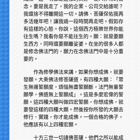
念。要是我走了，我的企業、公司交給誰呢？
我還捨不得離開這一切。請佛、菩薩保佑我再
多活幾年吧！讓我過一段時間再走吧。假如存
有這樣的心態。你說，這個西方極樂世界你能
往生嗎？我看你是不能往生的。願：就是要願
生西方，同時還要願離娑婆。在坐的很多人都
是修念佛法門的，願力在念佛法門中是十分重
要的。
作為修學佛法來講，如果你想成佛，就要
發願。大乘佛法修菩薩道，有四種大願：「眾
生無邊誓願度，煩惱無盡誓願斷，法門無量誓
願學，佛道無上誓願成」。這是多麼宏偉的誓
願。這四種大願叫做四宏誓願，你想成佛，就
要發這樣的四種大願。然後按你所發的大願去
修行、實踐，你才能成佛。一個合格的佛子，
他應該有以上四種宏願。
十方三世一切諸佛菩薩，他們之所以能成