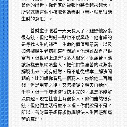
著他的出世，你們家的福報也將會越來越大，
所以就給這個小孩取名為善財（善財就是很能
生財的意思）。
善財童子眼看一天天長大了，雖然他家裏
很有錢，但他對錢一點也不感興趣。他考慮的
是尋找人生的歸宿，生命的價值和意義，以及
如何擺脫生老病死這些問題。他想雖然自己很
富有，但世界上還有很多人很窮，很痛苦。應
該怎樣去幫助這些人，把他們從痛苦的深淵裏
解脫出來。光有錢財，是不能從根本上解決問
題的。比如說你看見一個窮人，你給他二百塊
錢，但是用完之後，又怎樣呢？明天再給他一
千塊，但一千塊也會很快用完的，還是不能解
決問題。現在社會上有很多人，他們雖然很有
錢，但他們生活得並不幸福。你們說是不是？
所以，善財童子想探求徹底解決人生困惑和痛
苦的真理。