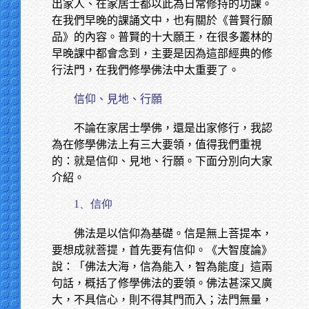
出家人、在家居士都以此為日常修持的功課。
在我們早晚的課誦文中，也有關於《普賢行願
品》的內容。普賢的十大願王，在很多叢林的
早晚課中都會念到，主要是因為這部經典的修
行法門，在我們修學佛法中太重要了。
信仰、見地、行願
不論在家居士學佛，還是出家修行，我認
為在修學佛法上有三大要領，值得我們重視
的：就是信仰、見地、行願。下面分別向大家
介紹。
1、信仰
佛法是以信仰為基礎。信是無上菩提本，
要想成就菩提，首先要有信仰。《大智度論》
說：「佛法大海，信為能入，智為能度」這兩
句話，概括了修學佛法的要領。佛法甚深又廣
大，不具信心，則不得其門而入；法門無量，