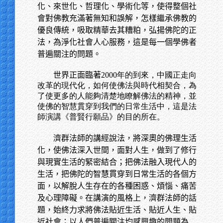
化、來世化、哲理化、學術化等，使得整個社
會對佛教充滿著無知和誤解，怎樣繼承佛教的
優良傳統，吸取精華去其糟粕，弘揚佛陀的正
法，為淨化社會人心服務，這是每一個學佛者
普遍關注的問題。
世界正面臨著
2000年的到來，中國正走向
改革的現代化，如何使佛法與時代相契合，為
了使更多的人能夠清楚地瞭解佛法的精神，並
使佛的智慧貫穿到我們的日常生活中，這是法
師演講《普賢行願品》的目的所在。
濟群法師的講經說法，將深奧的佛理生活
化，使佛法深入世間，面對人生，做到了修行
與現實生活的緊密結合；把佛法融入現代人的
生活，把佛陀的智慧貫穿到日常生活的各個方
面，以解脫人生存在的各種困惑、煩惱、痛苦
及心理障礙。在講演的風格上，濟群法師的話
題，始終力求將佛法貼近生活、貼近人生、貼
近社會；以人們普遍關注均感興趣的問題為