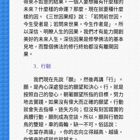
帶來不如意的結果。一個人要想擁有什麼樣的
未來？什麼樣的命運？那麼，現在就要種什麼
樣的因。《三世因果經》說：「若問前世因，
今生受者是；若問來世果，今生作者是」。所
以深信、明瞭人生的因果，我們才有能力開創
美好的未來人生。深信因果是修學佛法的基本
見地，而整個佛法的修行終始都沒有離開因
果。
3、行願
我們現在先說「願」，然後再講「行」。
願，是內心深處發出的願望和決心。行，就是
按照自己的發心，朝著願望所指的目標，努力
地去實踐。如果沒有偉大而正確的願望，行動
就會失去指導，迷失方向；但沒有刻苦踏實的
具體行動，願則成為空談。所以，願與行猶如
鳥的雙翅，車的兩輪，缺一不可。俗話說：
「志當存高遠」。你的志向立得越高、越遠，
你將來的成就也就越大。