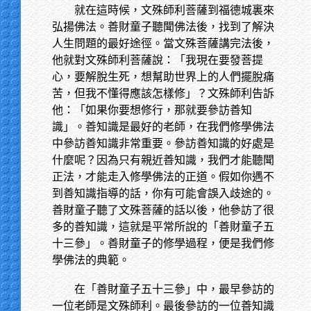
就在這時候，文殊師利菩薩到福德城裏來
弘揚佛法。善財童子聽聞佛法後，找到了解決
人生問題的最好途徑。當文殊菩薩講完法後，
他就對文殊師利菩薩說：「我現在要發菩提
心，要解脫生死，想幫助世界上的人們擺脫痛
苦，但我不懂得應該怎樣修」？文殊師利告訴
他：「如果你要想修行，那就要參訪善知
識」。善知識是最好的老師，在我們修學佛法
中參訪善知識非常重要。參訪善知識的好處是
什麼呢？因為只有親近善知識，我們才能聽聞
正法，才能走入修學佛法的正道。假如你遇不
到善知識指導的話，你有可能會誤入歧途的。
善財童子聽了文殊菩薩的話以後，他參訪了很
多的善知識，這就是平常所說的「善財童子五
十三參」。善財童子的修學過程，便是我們修
學佛法的典範。
在「善財童子五十三參」中，最早參訪的
一位老師是文殊師利。最後參訪的一位善知識