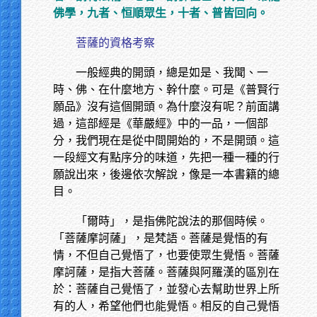
佛學，九者、恒順眾生，十者、普皆回向。
菩薩的資格考察
一般經典的開頭，總是如是、我聞、一
時、佛、在什麼地方、幹什麼。可是《普賢行
願品》沒有這個開頭。為什麼沒有呢？前面講
過，這部經是《華嚴經》中的一品，一個部
分，我們現在是從中間開始的，不是開頭。這
一段經文有點序分的味道，先把一種一種的行
願說出來，後邊依次解說，像是一本書籍的總
目。
「爾時」，是指佛陀說法的那個時候。
「菩薩摩訶薩」，是梵語。菩薩是覺悟的有
情，不但自己覺悟了，也要使眾生覺悟。菩薩
摩訶薩，是指大菩薩。菩薩與阿羅漢的區別在
於：菩薩自己覺悟了，並發心去幫助世界上所
有的人，希望他們也能覺悟。相反的自己覺悟