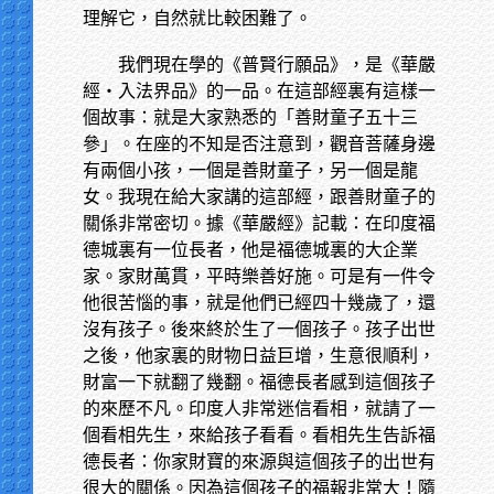
理解它，自然就比較困難了。
我們現在學的《普賢行願品》，是《華嚴
經‧入法界品》的一品。在這部經裏有這樣一
個故事：就是大家熟悉的「善財童子五十三
參」。在座的不知是否注意到，觀音菩薩身邊
有兩個小孩，一個是善財童子，另一個是龍
女。我現在給大家講的這部經，跟善財童子的
關係非常密切。據《華嚴經》記載：在印度福
德城裏有一位長者，他是福德城裏的大企業
家。家財萬貫，平時樂善好施。可是有一件令
他很苦惱的事，就是他們已經四十幾歲了，還
沒有孩子。後來終於生了一個孩子。孩子出世
之後，他家裏的財物日益巨增，生意很順利，
財富一下就翻了幾翻。福德長者感到這個孩子
的來歷不凡。印度人非常迷信看相，就請了一
個看相先生，來給孩子看看。看相先生告訴福
德長者：你家財寶的來源與這個孩子的出世有
很大的關係。因為這個孩子的福報非常大！隨