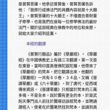
是普賢菩薩。他參訪普賢後，普賢菩薩告訴
他：「我修行成佛法門的具體內容就是十大願
王」。普賢菩薩的十大願王，不僅適合善財童
子修學，也是我們在座每一位修學佛法的最好
法門。關於這部經典在佛教中的地位和來歷，
就給大家介紹到這裏。
本經的翻譯
《普賢行願品》屬於《華嚴經》。《華嚴
經》在中國佛教史上有過三次翻譯。第一次是
在東晉，當時印度高僧佛陀跋陀羅，他帶來了
《華嚴經》的梵本，把它翻譯出來，他翻的
《華嚴經》一共有６０卷，３４品，又稱《晉
譯華嚴》或《六十華嚴》。到了唐代，從西域
傳來資訊，《晉譯華嚴》只相當於梵本的三萬
多偈，不是全本，說於闐有更全的本，於是武
則天專門派人前往於闐尋訪該經梵本，並聘請
譯經人。使者在於闐果然找到梵本，並請到高