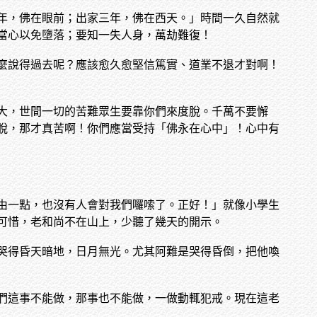
年，佛在眼前；出家三年，佛在西天。」時間一久自然就
當心以免墮落；要知一失人身，萬劫難復！
麼說得過去呢？應該愈久愈堅信篤實、道業不退才對啊！
大，世間一切的苦難眾生要靠你們來度脫。千萬不要懈
脫，那才真苦啊！你們應當受持「佛永在心中」！心中有
由一點，也沒有人會對我們囉嗦了。正好！」就像小學生
可惜，老和尚不在山上，少聽了幾天的開示。
哭得昏天暗地，日月無光。尤其阿難是哭得昏倒，把他喚
們這事不能做，那事也不能做，一做動輒犯戒。現在這老