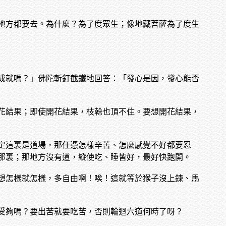
地方都要去。為什麼？為了度眾生；像地藏菩薩為了度生
成就嗎？」佛陀斬釘截鐵地回答：「發心是因，發心能否
花結果；即使開花結果，枝榦也頂不住。要想開花結果，
定這裏是道場，那任憑怎樣辛苦、怎麼感覺不好都要忍
那裏；那地方沒有道，縱使吃、睡皆好，最好快跑開。
想怎樣就怎樣，多自由啊！唉！這就等於猴子沒上鍊、馬
受夠嗎？要出苦就要吃苦，否則輪迴六道何時了呀？