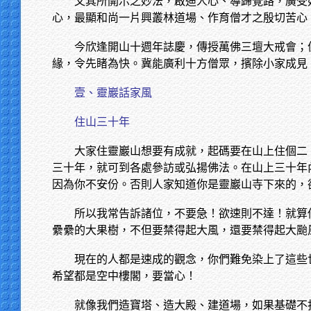
又其所開示之妙法，啟迪人心、導歸覺路，廣受
心，最顯和尚一片興叢林道場、作育僧才之殷切苦心
今欣逢開山十週年誌慶，傳授萬佛三壇大戒會；
緣，令先睹為快。冀能廣利十方僧眾，擯除小家成見
壹、靈巖話家風
住山三十年
大家住靈巖山想要有成就，起碼要在山上住個二
三十年，就可到各處參訪或弘揚佛法。在山上三十年
因為你不安份。否則人家知道你是靈巖山寺下來的，
所以我常告訴諸位，不要急！欲速則不達！就算
纍纍的大果樹，不但要禁得起大風，還要禁得起大颱
現在的人都是速成的觀念，你們難免染上了這些
希望都是空中樓閣，要當心！
就像我們造寶塔、造大殿、建道場，如果基礎不