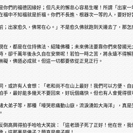
是你們的福德因緣好；但凡夫的懈怠心容易生喔！所謂「出家一
在福中不知福就是折福。你們不長進、根器次一等的人，要好好
前；出家愈久，佛常在心。」不是愈久佛就跑到天邊去了，那怎
現在，都是在住持佛法、紹隆佛種；未來佛法要靠你們來發揚光
時，卻千萬年後永久自在安樂呢！若怕一時之苦，將永遠不得解
無礙，佛道必成就。但這一切都要依從正見正行。
同，或許有人會想：「老和尚不在山上最好！我們可以方便、自
拍手，最好能多幾天不要回來，好玩個痛快。但也有人會覺得很
諸大弟子等，那種「嚎哭悲痛動山嶽，流淚湧如大海洋」，真是
。
反倒高興得拍手哈哈大笑說：「這老頭子死了正好！他在世，我
骨，這那裏是佛子？簡直是魔子啊！