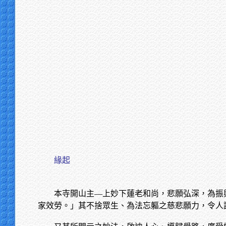
緣起
本寺開山主—上妙下蓮老和尚，悲願弘深，為振
家效勞。」其不捨眾生、為法忘軀之慈悲願力，令人