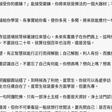
接受你的磨鍊？」能接受磨鍊，你將來就是佛法的一個大器材；
緣給你學習、有事實給你看，使你多見、多聞，將來就能應付一
寺這道場就等候著諸位來發心。未來有重擔子在你們肩上，這時
，不要說住二十年，就算住個百年也沒用，還是苦惱。
慧，有正智慧就能行正行而得解脫；自己解脫，利人有份，而擔
要認識自己，不要忘了自己有何能。你想高嗎？想向上嗎？想高
把握腳跟站穩了，到時候為了利他、度眾生，你就可以各處參訪
生也任運自在了。度眾生就是要多方面學習，但要先專。
一句阿彌陀佛、只有一部淨土五經。你要是天資好，淨土法門認
違背，但你不可單看這一點就想行世間法。要先問自己：是否有