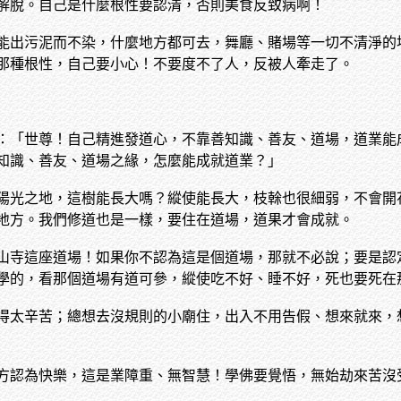
解脫。自己是什麼根性要認清，否則美食反致病啊！
能出污泥而不染，什麼地方都可去，舞廳、賭場等一切不清淨的
那種根性，自己要小心！不要度不了人，反被人牽走了。
：「世尊！自己精進發道心，不靠善知識、善友、道場，道業能
知識、善友、道場之緣，怎麼能成就道業？」
陽光之地，這樹能長大嗎？縱使能長大，枝榦也很細弱，不會開
地方。我們修道也是一樣，要住在道場，道果才會成就。
山寺這座道場！如果你不認為這是個道場，那就不必說；要是認
學的，看那個道場有道可參，縱使吃不好、睡不好，死也要死在
得太辛苦；總想去沒規則的小廟住，出入不用告假、想來就來，
方認為快樂，這是業障重、無智慧！學佛要覺悟，無始劫來苦沒