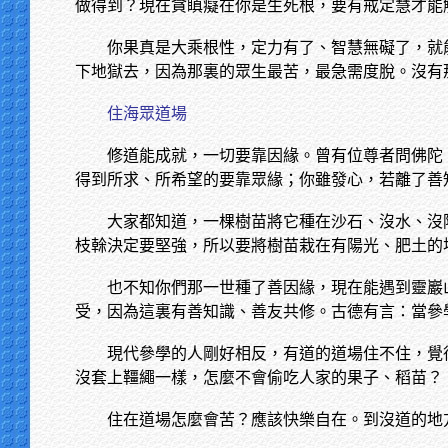
做得到？現在貪瞋癡在你是生死根，要有戒定慧才能
你果真是大乘根性，定力有了、智慧無礙了，就
下地獄去，因為那裏的眾生最苦，最急需度脫。沒有
住海眾道場
修道能成就，一切要靠因緣。曾有位尊者問佛陀
得到所求、所希望的要靠眾緣；你雖發心，若離了善
大家都知道，一棵樹苗將它種在沙石、沒水、沒
枝榦決定要堅強，所以要將樹苗栽在有陽光、肥土的
也不知你們那一世種了善因緣，現在能遇到靈巖
受，因為這裏有善知識、善友共修。古德有言：當參
現代參學的人剛好相反，有道的道場住不住，覺
沒套上韁繩一樣，怎麼不會偷吃人家的果子、稻苗？
住在道場怎麼會苦？應該快樂自在。到沒道的地