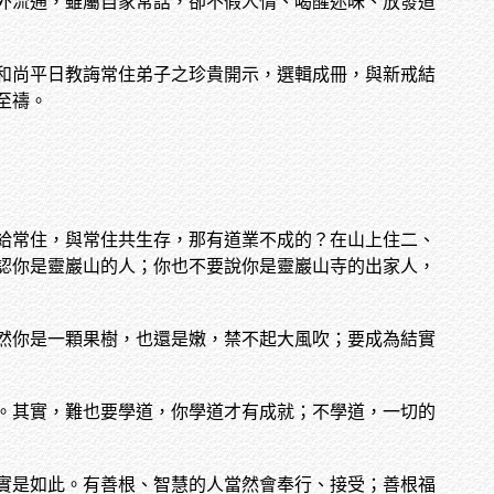
外流通，雖屬自家常話，卻不假人情、喝醒迷昧、放發道
和尚平日教誨常住弟子之珍貴開示，選輯成冊，與新戒結
至禱。
給常住，與常住共生存，那有道業不成的？在山上住二、
認你是靈巖山的人；你也不要說你是靈巖山寺的出家人，
然你是一顆果樹，也還是嫩，禁不起大風吹；要成為結實
。其實，難也要學道，你學道才有成就；不學道，一切的
實是如此。有善根、智慧的人當然會奉行、接受；善根福