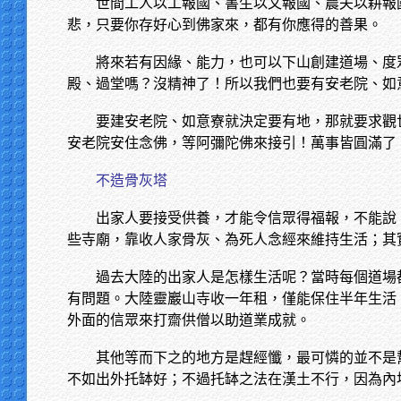
世間工人以工報國、書生以文報國、農夫以耕報
悲，只要你存好心到佛家來，都有你應得的善果。
將來若有因緣、能力，也可以下山創建道場、度
殿、過堂嗎？沒精神了！所以我們也要有安老院、如
要建安老院、如意寮就決定要有地，那就要求觀
安老院安住念佛，等阿彌陀佛來接引！萬事皆圓滿了
不造骨灰塔
出家人要接受供養，才能令信眾得福報，不能說
些寺廟，靠收人家骨灰、為死人念經來維持生活；其
過去大陸的出家人是怎樣生活呢？當時每個道場
有問題。大陸靈巖山寺收一年租，僅能保住半年生活
外面的信眾來打齋供僧以助道業成就。
其他等而下之的地方是趕經懺，最可憐的並不是
不如出外托缽好；不過托缽之法在漢土不行，因為內