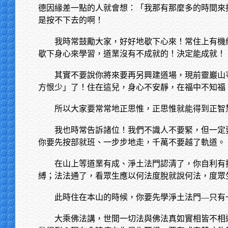
德因緣差一點的人就會想：「我那有那麼多的時間來
是按不下去的啊！
我時常鼓勵大家，好好地歇下心來！常住上有機
歇下身心來學習，道業沒有不成就的！決定能成就！
其實不要說你將來要再另興建道場，現前靈巖山
方恨少」了！住在這兒，身心不安靜，在福中不知福
所以大家要常常地正思惟，正思惟就能得到正智
我也時常告訴諸位！我們不識人不要緊，但一定
你要先按部就班、一步步地走，千萬不要越了軌道。
在山上等道業有成、淨土法門認清了，你自利有
縛；法法通了，看眾生應以何法度脫就說何法，度眾
此時住在本山的時候，你要先學淨土法門—只有
大乘佛法講，世間一切法與佛法真如實相皆不相