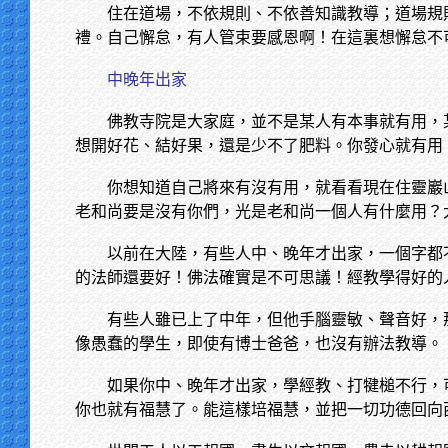
住在道場，不依規則、不依善知識教導；道場規
禮。自己懈怠，有人管束要感恩啊！在這裏想懈怠不
中晚年出家
佛教寺院是大家庭，並不是某人有本事就有用，
想開好花、結好果，還是少不了肥料。你發心就有用
你想知道自己將來有沒有用，就看看現在住靈巖
老和尚要是沒有你們，光是老和尚一個人有什麼用？
以前在大陸，有些人中、晚年才出家，一個字都
的法師還要好！佛法確實是不可思議！經教學得好的
有些人雖已上了中年，但他手腦靈敏、聲音好，
像愚蠢的學生，即使有博士爸爸，也沒有辦法教導。
如果你中、晚年才出家，學經教、打犍槌不行，
你也就有福慧了。能這樣培福慧，並把一切功德回向