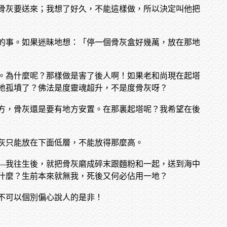
骨灰要送來；我想了好久，不能這樣做，所以決定叫他把
的事。如果迷昧地想：「停一個骨灰盒好幾萬，放在那地
。為什麼呢？那樣做是害了後人啊！如果老和尚現在起塔
地孤墳了？佛法是度靈魂超升，不是度骨灰呀？
方，骨灰還是要有地方安置。在那裏起塔呢？我希望在後
灰只能放在下面低層，不能放得那麼高。
—我往生後，就把骨灰磨成碎末跟麵粉和一起，送到海中
什麼？生前本來就無我，死後又何必佔用一地？
不可以個別偏心說人的是非！