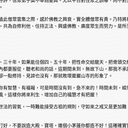
好評，信眾弟子莫不奉為聖典。尤以平日對住眾之訓導，向不對
。
值此僧眾雲集之際，感於佛教之興衰，實全體僧眾有責。乃特將
，共為自修利他、住持正法、興盛佛教、廣度眾生而努力。是所
、三十年。如果能住個四、五十年，把性命交給龍天，把骨頭交
內都要服從，聽老和尚的話，這期間未到，無故下山，那我不承
卻一點修持、見諦也沒有，那就敗壞靈巖山寺的形象了。
你有智慧、有福報，可是時間沒有到，急不來的！時間未到，縱
風。這樣你將來利生、增加自己的福慧才有把握！
世法的習氣，一時難能接受古祖的規則，守如來之戒又是更加難
打好，不要說造大殿、寶塔，連個小茅蓬你都造不好！這確確實