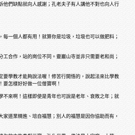
訴他們缺點就向人感謝；孔老夫子有人講他不對也向人行
，每一個人都有用！就算你是垃圾，垃圾也可以做肥料；
分工合作，站的崗位不同。靈巖山寺並非只需要老和尚；
定要學教才能夠說法喔！修苦行開悟的，說起法來比學教
！要怎樣好好做一位僧寶啊！
學不來啊！這樣即使是青年也可說是老年、衰敗之年；就
大家道業精進、培自福慧；別人的福慧是因你協助而有，