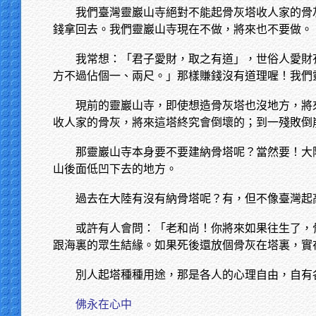
我們臺灣靈巖山寺絕對不能起骨灰塔收人家的骨
錢拿回去。我們靈巖山寺現在不做，將來也不要做。
我常想：「君子愛財，取之有道」，世俗人愛財
方不過佔個一、兩尺。」那樣賺錢沒有道理喔！我們
現前的靈巖山寺，即使想造骨灰塔也沒地方，將
收人家的骨灰，將來這塔終究會倒壞的；到一殘敗倒
那靈巖山寺本身要不要建納骨塔呢？當然要！大
山後面低凹下去的地方。
過去在大陸有沒有納骨塔呢？有，但不像臺灣起
或許有人會問：「老和尚！你將來如果往生了，
跟海裏的眾生結緣。如果死後還放個骨灰在塔裏，實
別人起塔種種用途，那是各人的心理自由，自有
佛永在心中