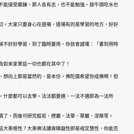
不能接受磨鍊，那人各有志，也不能勉強，按牛頭吃水也
切。大家只要身心在道場，道場有的是學習的地方，好好
候不好好學習，到了臨時要用，你就會感嘆：「書到用時
負如來家業這一切也都在其中了！
、想向上那是當然的、是本份，佛陀還希望你成佛啊！但
，什麼都可以去學。法法都要通，一法不通即為一法所
清了，而後可研究般若、楞嚴、法華、華嚴、涅槃等。
這大乘根性？大乘佛法講貪瞋癡性即是戒定慧性，你能否