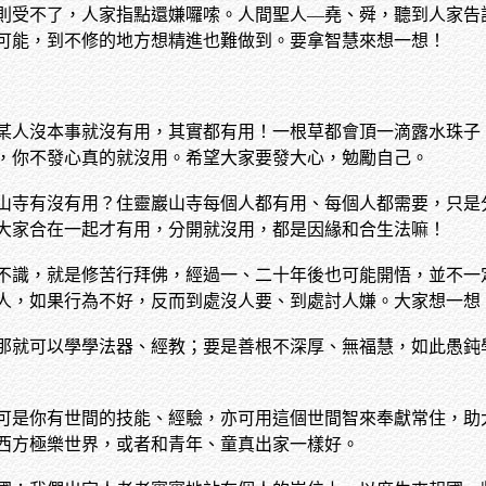
則受不了，人家指點還嫌囉嗦。人間聖人—堯、舜，聽到人家告
可能，到不修的地方想精進也難做到。要拿智慧來想一想！
某人沒本事就沒有用，其實都有用！一根草都會頂一滴露水珠子
，你不發心真的就沒用。希望大家要發大心，勉勵自己。
山寺有沒有用？住靈巖山寺每個人都有用、每個人都需要，只是
大家合在一起才有用，分開就沒用，都是因緣和合生法嘛！
不識，就是修苦行拜佛，經過一、二十年後也可能開悟，並不一
人，如果行為不好，反而到處沒人要、到處討人嫌。大家想一想
那就可以學學法器、經教；要是善根不深厚、無福慧，如此愚鈍
可是你有世間的技能、經驗，亦可用這個世間智來奉獻常住，助
西方極樂世界，或者和青年、童真出家一樣好。