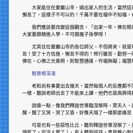
大家能住在靈巖山寺，過出家人的生活，當然這
懈怠了，這樣子不可以的！千萬不要在福中不知福，
我們應該要改變這個觀念，「出家一年，佛在眼
大家要跟精進人學，不可跟魔子孫學呀！
尤其住在靈巖山寺的各位師父，不但將來，就是
怠！受了十方信施，懈怠不得的！修行雖苦，勤勞一
佛在，心佛之光普照，則智慧通達，作福無礙；福慧
驗善根深淺
老和尚有事要出去幾天，當然每個人的反應都不
一樣，聽說老師出去了不能來上課，他們也是高興得
說遠一點，像我們釋迦世尊臨涅槃時，眾天人、
醒，醒了又哭，哭了又昏，好像天塌了一樣那麼痛苦
可是也有一些惡性比丘，聽到釋迦世尊涅槃了，
頭死了，可沒人管了！」有人聽到這話，真是椎心刺