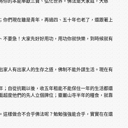
將你的本能奉獻三寶、弘化世界。佛法是大家庭，大慈
；你們現在雖是青年，再過四、五十年也老了，還跟著上
、不要急！大家先好好用功，用功你就快樂，到時候就有
出家人有出家人的生存之道，佛制不能外謀生活。現在有
年；自從抗戰以後，收五年租能不能保住一年的生活都還
面超度他們的先人立個牌位；靈巖山寺半年的糧食，就靠
。這樣做合不合乎佛法呢？勉勉強強能合乎，實實在在還