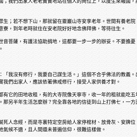
國；我們出家人老老實實地站在個人的崗位上，以度生來報國，
眾生；若不想下山，那就留在靈巖山寺安享老年。世間有養老院
意寮，到年老時就住在安老院好好地念佛拜佛，等待往生。
世音菩薩，有護法協助捐地，這都要一步一步的辦妥。不要擔憂
。
：「我沒有修行，我要自己謀生活。」這個不合乎佛法的教義。
實我們出家人，應該依著佛戒修行，接受人家供養才對。
都有它的田地收租，有的大寺院像天寧寺，收一年的租就能吃五
。那另半年生活怎麼辦？完全靠各地的信徒到山上打佛七，一方
幫死人念經，而是寺裏特定空房給人家停棺材、放骨灰、安牌位
地氣候不適，且人間還未普遍信仰，很難這樣做。