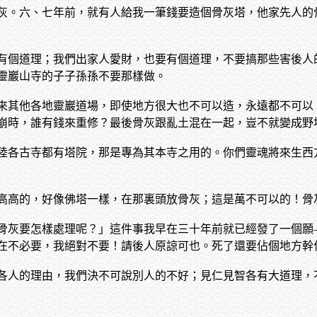
灰。六、七年前，就有人給我一筆錢要造個骨灰塔，他家先人的
有個道理；我們出家人愛財，也要有個道理，不要搞那些害後人
靈巖山寺的子子孫孫不要那樣做。
來其他各地靈巖道場，即使地方很大也不可以造，永遠都不可以
崩時，誰有錢來重修？最後骨灰跟亂土混在一起，豈不就變成野
陸各古寺都有塔院，那是專為其本寺之用的。你們靈魂將來生西
高高的，好像佛塔一樣，在那裏頭放骨灰；這是萬不可以的！骨
骨灰要怎樣處理呢？」這件事我早在三十年前就已經發了一個願
在不必要，我絕對不要！請後人原諒可也。死了還要佔個地方幹
各人的理由，我們決不可說別人的不好；見仁見智各有大道理，