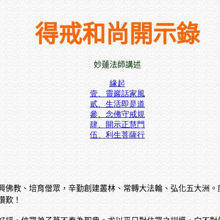
得戒和尚開示錄
妙蓮法師講述
緣起
壹、靈巖話家風
貳、生活即是道
參、念佛守戒規
肆、開示正慧門
伍、利生菩薩行
興佛教、培育僧眾，辛勤創建叢林、常轉大法輪、弘化五大洲。
讚歎！