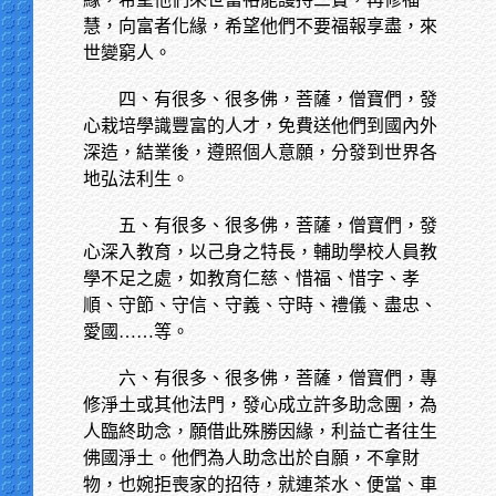
慧，向富者化緣，希望他們不要福報享盡，來
世變窮人。
四、有很多、很多佛，菩薩，僧寶們，發
心栽培學識豐富的人才，免費送他們到國內外
深造，結業後，遵照個人意願，分發到世界各
地弘法利生。
五、有很多、很多佛，菩薩，僧寶們，發
心深入教育，以己身之特長，輔助學校人員教
學不足之處，如教育仁慈、惜福、惜字、孝
順、守節、守信、守義、守時、禮儀、盡忠、
愛國……等。
六、有很多、很多佛，菩薩，僧寶們，專
修淨土或其他法門，發心成立許多助念團，為
人臨終助念，願借此殊勝因緣，利益亡者往生
佛國淨土。他們為人助念出於自願，不拿財
物，也婉拒喪家的招待，就連茶水、便當、車