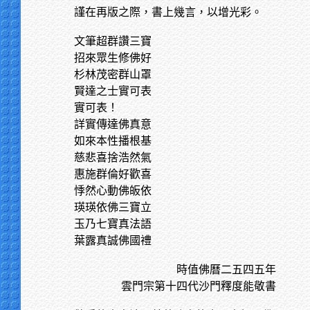
謹在再版之際，書上幾言，以增光彩。
文筆超群讚三寶
招來眾生修佛好
杉林茂密群山罩
賢達之士實可表
實可表！
詳實傳達佛真意
如來本性播根基
慈悲喜捨浩然氣
惠施群倫好歡喜
悸然心動佛皈依
瑛瑛依佛三寶立
玉乃七寶真法語
葉露真誠佛國禮
時值佛曆二五四五年
雲門宗第十四代沙門釋度能敬書