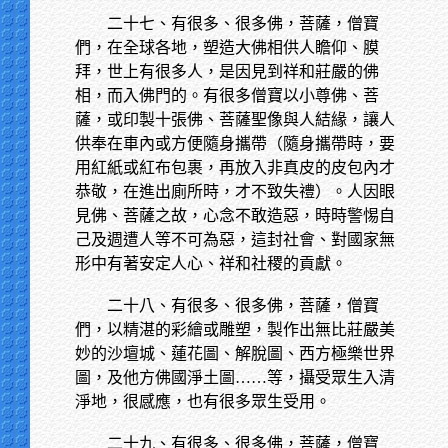
二十七、有很多、很多佛，菩薩，僧寶
們，在全球各地，塑造大佛相供人瞻仰、膜
拜，世上有很多人，是因見到祥和莊嚴的佛
相，而入佛門的。有很多僧寶以小尊佛、菩
薩，或印製十張佛、菩薩聖像與人結緣，讓人
供奉在車內或方便隨身攜帶（隨身攜帶時，要
用紅紙或紅布包裹，再放入非真皮的皮包內才
恭敬，在進出廁所時，才不致失禮）。人因眼
見佛、菩薩之故，心念不敢造惡，時時警惕自
己及週遭人等不可為惡，這封社會、對國家無
形中有著安定人心、祥和社稷的貢獻。
二十八、有很多、很多佛，菩薩，僧寶
們，以精湛的彩繪或雕塑，製作出無比莊嚴美
妙的沙壇城、蓮花圖、解脫圖、西方極樂世界
圖，及他方佛國淨土圖……等，攝受眾生入清
淨地，很感應，也有很多眾生受用。
二十九、有很多、很多佛，菩薩，僧寶