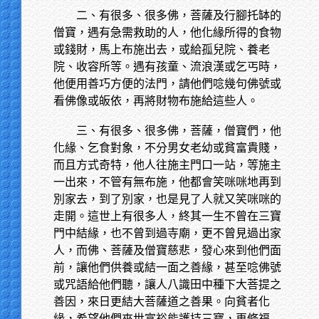
二、有很多、很多佛，菩薩及行腳托缽的
僧寶，遇有急需救助的人，他化緣所得的食物
或錢財，馬上布施出去，或給孤兒院、養老
院、收容所等。遇有孩童、流浪漢或乞丐時，
他便用善巧方便的法門，請他們唸幾句佛號或
看佛像或皈依，再將財物布施給這些人。
三、有很多、很多佛，菩薩，僧寶們，他
化緣、乞食對象，不分男女老幼或貧富貴賤，
而且方式奇特，他人往施主門口一站，等施主
一出來，不管有無布施，他都會笑咪咪地再到
別家去，到了別家，也是見了人就又笑咪咪的
走開。這世上有很多人，終其一生不曾在三寶
門中結緣，也不曾到過寺廟，更不曾見過出家
人，而佛、菩薩及僧寶慈悲，發心來到他們面
前，讓他們供養或結一面之善緣，甚至唸佛號
或咒語給他們聽，讓人八識田中種下大菩提之
善因，來日更結大菩薩道之善果。向貧者化
緣，希望他們來世富裕能護持三寶，再修福