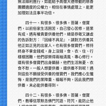
無法順利進行，如能給予高僧大德帶動的慈善
團體適度的公權力，相信在事情處理上，能更
加理如法且事半功倍。
四十一、有很多、很多佛，菩薩，僧寶
們，以前俗家生活困苦，自己發心苦修，道業
有成，遇有權貴要供養他們，總是恭敬又謙虛
的告訴對方：『因緣不具足』，請對方供養其
他正如正見的出家人。也有很多僧寶們，修持
終身不拿金錢戒，身上沒錢，食、衣、住、行
樣樣困難，他們卻樂得兩袖清風、專心修行。
還有很多僧寶們出身顯赫，他們生活無憂、衣
食不愁，一般人想要供養，還供養不到呢！遇
到這些不願接受供養的僧寶們，我們應心生懺
悔，是我們的業障重、福報不夠，因此我們想
供養，未必能供養得到。
四十二、有很多、很多佛，菩薩，僧寶
們，教導信眾默念佛門咒語、符咒，能防止他