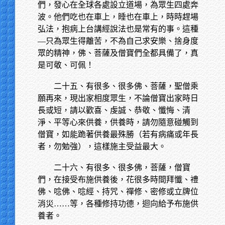
們，發心在全球各處設立道場，為眾生四處奔
波。他們吃也在車上，睡也在車上，時時趕場
弘法，抱病上台講經說法也是常有的事。這種
—只為眾生得離苦，不為自己求安樂、捨身度
眾的精神，佛、菩薩及僧寶們全都具備了，真
是可敬、可佩！
二十五、有很多、很多佛、菩薩，聖僧乘
願再來，現出家相度眾生，不論僧寶出家時日
長或短，請以歡喜、虔誠、恭敬、懺悔、清
淨、平等心來供養，供養時，請勿隨意碰觸到
僧寶，如能跪著供養最殊勝（若有病痛或年長
者，勿勉強），這樣施主受益最大。
二十六、有很多、很多佛，菩薩，僧寶
們，在接受布施供養後，花很多時間拜懺、禮
佛、唸佛、唸經、持咒、禪修、密修或立牌位
消災……等，各種修持功德，迴向給予布施供
養者。