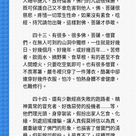
人暗中施咒、放符傷害，佛門的咒語很殊勝，
既可保護自己又不會危害到他人。佛、菩薩很
慈悲，疼惜一切眾生性命，如果沒有素食，唸
經、持咒請勿出聲，這樣對佛、菩薩才恭敬。
四十三、有很多、很多佛，菩薩，僧寶
們，在無人可到的山洞中獨修，一住就是好幾
日、好幾個月、好幾年，或好幾百年…。苦修
者，飲雨水、摘野果、食草根，有的甚至不食
人間煙火，只要吃空氣即可。也有很多僧寶，
不畏寒暑，嚴冬裡只穿了一件薄衣，酷暑中卻
連穿好幾件衣服，怕冷、怕熱身體不會健康，
也難修行。
四十四、還有少數經商失敗的跑路者、精
神異常的冒充者、好逸惡勞的投機者……等，
他們理光頭、身穿袈裟，假扮出家人乞食、化
緣，到處招搖撞騙，讓人真假莫辨信以為真，
嚴重破壞了佛門的形象，也損害了僧寶門的清
譽，但形貌可假扮，人是真不了，這種冒牌