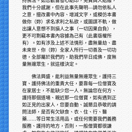
持佛法。如您歡喜發心助印，免費與人結緣，
我們十分感謝，但在此事先聲明—請勿依私人
之意，擅改書中內容、增減文字，或模仿本書
做你（妳）求名求利之私欲，或圖謀不軌，做
出讓人意想不到損人之事（一切因果自負），
更不可剽竊本書內容據為己有（此書版權所
有）。如有涉及上述不法情形，盡無量劫、盡
未來世，你（妳）全家人所行一切善及一切功
德，全部屬於我們的，助我們早日成佛，度無
量無邊眾生，就這樣決定。
佛法興盛，能利益無量無邊眾生，護持三
寶、護持佛法的重責大任，要靠每一位僧寶及
在家居士，不能缺少您一人。無論您在何方、
護持那個道場、親近那一位僧寶，如有遇到正
如正見的出家人，您要自動、誠懇且恭敬的請
問法師，是否有欠缺食、衣、住、行、醫
藥……等日常生活用品，或任何需要我們義務
服務、護持的地方，否則，一般僧寶都很謙