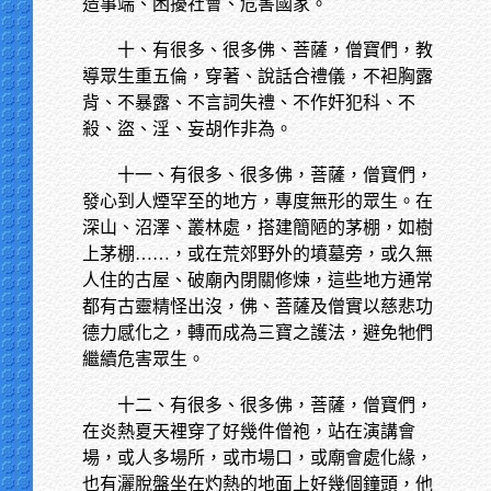
造事端、困擾社會、危害國家。
十、有很多、很多佛、菩薩，僧寶們，教
導眾生重五倫，穿著、說話合禮儀，不袒胸露
背、不暴露、不言詞失禮、不作奸犯科、不
殺、盜、淫、妄胡作非為。
十一、有很多、很多佛，菩薩，僧寶們，
發心到人煙罕至的地方，專度無形的眾生。在
深山、沼澤、叢林處，搭建簡陋的茅棚，如樹
上茅棚……，或在荒郊野外的墳墓旁，或久無
人住的古屋、破廟內閉關修煉，這些地方通常
都有古靈精怪出沒，佛、菩薩及僧實以慈悲功
德力感化之，轉而成為三寶之護法，避免牠們
繼續危害眾生。
十二、有很多、很多佛，菩薩，僧寶們，
在炎熱夏天裡穿了好幾件僧袍，站在演講會
場，或人多場所，或市場口，或廟會處化緣，
也有灑脫盤坐在灼熱的地面上好幾個鐘頭，他