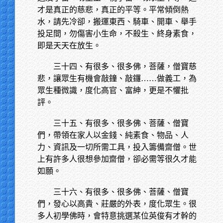
才是真正的慈悲，真正的平等。平常傾倒熱
水，請先冷卻，搬運東西、騎車、開車、舉手
投足間，勿傷害小生命，不殺生、終身素食，
即是天天在放生。
三十四、有很多、很多佛，菩薩，僧寶慈
悲，讓眾生有機會敲鐘、敲鑼……做義工，為
眾生種微識，度化高官、富紳，更是不懼批
評。
三十五、有很多、很多佛、菩薩、僧寶
們，帶領在家人以金錢、純素食、物品、人
力、資訊及一切所需工具，投入籌備齋僧。世
上有許多人很想參加齋僧，卻必需等很久才能
如願。
三十六、有很多、很多佛、菩薩、僧寶
們，發心以高貴、莊嚴的外表，度化眾生。很
多人初學佛時，會特意挑選某位英俊有才幹的