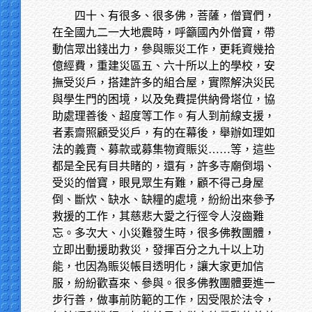
四十、有很多、很多佛，菩薩，僧寶們，
在全國九二一大地震時，呼籲國內外僧寶，帶
動信眾出錢出力，參與賑災工作，更耗資幾拾
億經費，重建災區五、六十所以上的學校，安
撫受災戶，搭建許多的組合屋，實際解決災民
與學生門的困境，以及免費提供納骨塔位，協
助處理善後、超度等工作。有人到前線支援，
者素齋照顧受災戶，有的在幕後，舉辦如理如
法的義賣、募款或募集物資賑災……等，這些
都是全民有目共睹的，還有，許多寺廟倒塌、
受災的僧寶，眼見眾生有難，顧不得己身屋
倒、斷炊、缺水、缺糧的處境，紛紛出來參予
救援的工作，其慈悲大愛之行徑令人沒齒難
忘。多次大、小災難發生時，很多佛教團體，
立即出動援助救災，發揮百分之九十以上功
能，也因為賑災帳目透明化，讓大家更加信
服，紛紛歡喜來、參與。很多佛教團體要進一
步行善，做事前防範的工作，因受限於法令，