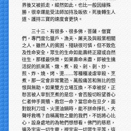
界後又被抓走，縱然如此，也比一般因緣殊
勝，很幸運能受法師加持及皈依，死後轉生人
道、護持三寶的速度會更快。
三十三、有很多、很多佛，菩薩，僧寶
們，專門度化獵戶、漁夫、屠夫及與殺業相關
之人。雖然人的貧困、殘缺很可憐，但不致危
及性命安全，眾生的生命如能壽終正寢或自然
往生，那樣最快樂，如果壽命未盡，即被生擒
活捉的抓來蒸、燉、煮、殺、剁、剝、炒、
煎、炸、燒、烤、燙……等種種凌虐宰殺、烹
煮，那一定會非常驚恐、萬般痛苦和無比的怨
恨與無助。如果雙方立場互換，不幸被捉，正
愁苦被人宰割烹煮的是您，會否殷切盼望善心
仁者伸手買贖、救您一命？當您命在旦夕，面
對銳利刀俎、火燙油鍋時，能不拼命掙扎、大
聲呼救嗎？自稱萬物之靈的我們，不妨將心比
心，設身處地的為牠們想想看。佛門的慈悲，
遍及宇宙一切生靈，視宇宙一切眾生平等，這