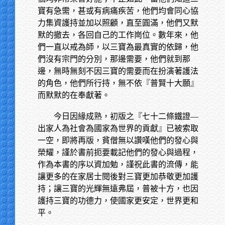
寶有急需，甚或有病痛疾苦，他們均會同心協
力集資護持並加以照顧，直至圓滿，他們又默
默的撤去，各回自己的工作崗位。數年來，他
們一直以戒為師，以三寶為最真實的依歸，他
們沒有宗門的分別，那邊需要，他們就到那
邊，無時無刻不因三寶的需要而在扮演著護法
的角色，他們所行持，無不依『普賢十大願』
而默默的在奉獻著。
今日因緣成熟，初版之『七十二條鐵證—
出家人為社會為國家為世界的貢獻』已被索取
一空，即將再版，貧僧無以讚嘆他們的發心與
榮耀，謹於書前扼要載記他們的發心與過程，
作為本書的序以資加勉，謹祝此書的流傳，能
讓更多的在家居士閱後對三寶更加恭敬更加護
持；讓三寶的光輝無遠弗屆，普被十方，也因
護持三寶的功德力，使國家更安定，世界更和
平。