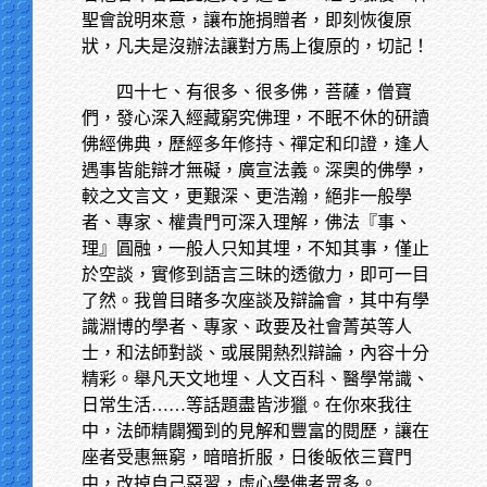
聖會說明來意，讓布施捐贈者，即刻恢復原
狀，凡夫是沒辦法讓對方馬上復原的，切記！
四十七、有很多、很多佛，菩薩，僧寶
們，發心深入經藏窮究佛理，不眠不休的研讀
佛經佛典，歷經多年修持、禪定和印證，逢人
遇事皆能辯才無礙，廣宣法義。深奧的佛學，
較之文言文，更艱深、更浩瀚，絕非一般學
者、專家、權貴門可深入理解，佛法『事、
理』圓融，一般人只知其埋，不知其事，僅止
於空談，實修到語言三昧的透徹力，即可一目
了然。我曾目睹多次座談及辯論會，其中有學
識淵博的學者、專家、政要及社會菁英等人
士，和法師對談、或展開熱烈辯論，內容十分
精彩。舉凡天文地埋、人文百科、醫學常識、
日常生活……等話題盡皆涉獵。在你來我往
中，法師精闢獨到的見解和豐富的閱歷，讓在
座者受惠無窮，暗暗折服，日後皈依三寶門
中，改掉自己惡習，虛心學佛者眾多。