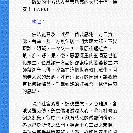
敬愛的十方法界勞苦功高的大居士們，佛
安！
87.10.1
緣起：
佛法能普及、興盛，首要感謝十方三寶、
佛、菩薩，及十方護法居士們大慈大悲，不畏
艱難、阻礙，一次又一次，乘願往返這貪、
瞋、痴、疑、見、慢，惡習深重的五濁惡世度
化眾生，也感謝十方諸佛都讚嘆的娑婆教主 本
師釋迦牟尼佛，降臨在這個世界教化眾生。因
祂老人家的慈悲，才有這麼好的因緣，讓我們
有此修福條慧、千載難逢的好機會，我們由衷
的感恩。
現今社會紊亂、道德垂危、人心難測，各
地災難頻傳，急需佛法滋潤人心，滌淨社會顛
倒之亂象，很慶幸，能有慈悲的僧寶們發心，
各以己身所修之法門，結合十方三寶之宏願，
為眾生攜手共築慈悲、清淨、祥和且安樂的國