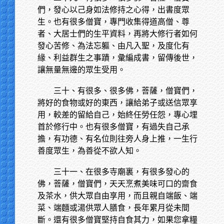
們，發心以己身如法修持之心得，出書度眾
生。也有很多僧寶，專門收集得道高僧、尊
者、大居士們的生平資料，再將大修行者如何
發心苦修、為法忘軀、由凡入聖，及度化有
緣、利益群生之事蹟，彙編成書，留傳後世，
讓無量無邊的眾生受用。
三十、有很多、很多佛，菩薩，僧寶們，
將好的食物或好的東西，讓給弟子或送信眾享
用，較差的留給自己，始終任勞任怨，專心埋
首於修行中。也有很多僧寶，有過失自己承
擔，有功德、有名位則往旁人身上推，一生行
善度眾生，為善從不欲人知。
三十一、在很多寺廟裏，有很多發心的
佛，菩薩，僧寶們，天天烹煮美味可口的齋食
及茶水，供大眾自由享用，而且親自端飯、端
菜、端麵或湯供眾人膳食，長年累月從未間
斷。還有很多僧寶堅持自食其力，如果您拿糧