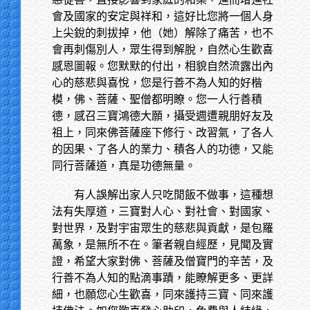
會及國家的安定與祥和，這好比您將一個人身
上尖銳的刺拔掉，他（她）解除了痛苦，也不
會再刺傷別人，眾生得到解脫，自然心生歡喜
感恩圖報。您默默的付出，相貌自然流露出內
心的慈悲與喜悅，您是行善不為人知的好楷
模，佛、菩薩、聖僧都明瞭。您一人行善積
德，感召三寶鴻德大願，攝受週遭親朋好友及
祖上，同來佛菩薩座下修行、改習氣，了各人
的因果、了各人的業力、積各人的功德，又能
同行菩薩道，真是功德無量。
有人誤解出家人只吃閒飯不做事，這種想
法有失厚道，三寶對人心、對社會、對國家、
對世界，及對宇宙眾生的慈悲與貢獻，是包羅
萬象，是無所不在。筆者親自經歷，見聞及實
證，希望大家對佛、菩薩及僧寶門的辛苦，及
行善不為人知的點滴事蹟，能瞭解更多、更詳
細，也願您心生歡喜，同來護持三寶、同來護