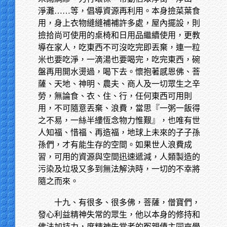
淨灘……等，倡導資源再利用。本身撿菜葉食
用，身上衣物縫縫補補許多處，屋內擺設，則
撿拾尚可使用的桌椅和日用品繼續使用，更教
導在家人，吃東西不可沒吃完即丟棄，連一粒
米也要吃淨，一滴湯也要喝完，吃完東西，碗
盤再用開水燙過，喝下去。懷抱著感恩佛、菩
薩、天地、神明、農夫、商人及一切眾生之辛
勞，無論食、衣、住、行，任何東西可用則
用，不可隨意丟棄、浪費，當思『一粥一飯得
之不易，一絲半縷恆念物力惟艱』，也唯有世
人知福、惜福、再造福，地球上未來的子子孫
孫們，才有能生存的空間。如果世人浪費成
習，可用的資源與空間迅速遞減，人類製造的
污染及垃圾又多到無法解決時，一切的不幸將
隨之而來。
十九、有很多、很多佛，菩薩，僧寶們，
發心利益精神失常的眾生，他以本身的修持和
佛法加持力，度精神失常者的冤親債主同來學