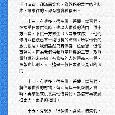
汗流浹背，卻滿面笑容，為經過的眾生唸佛結
緣，讓來往的人都有機會種福田。
十三、有很多、很多佛，菩薩，僧寶們，
在接受信眾供養時，也以大供養的法門上供十
方三寶，下供十方眾生（即是未來佛），他們
修持八正法已有一段很長的時間，所以他們的
念力很強。我們雖然只有供養一位僧寶，但僧
寶慈悲，再為我們供養無量無邊的三寶，及無
量無邊的未來佛，有修持的人智慧高人一等，
福報也比別人大，這是一般信眾很少見到的法
門。
十四、有很多、很多佛，菩薩，僧寶們，
將信眾供養的財物，留到每年一度齋僧大會
時，再拿出來供養其他僧寶們，為信眾再次廣
植更大、更多的福田。
十五、有很多、很多佛，菩薩，僧寶們，