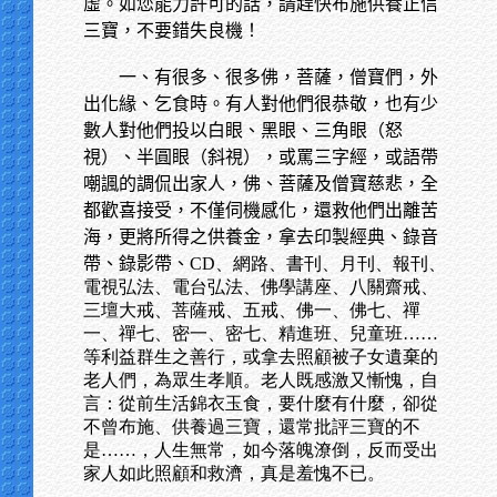
虛。如您能力許可的話，請趕快布施供養正信
三寶，不要錯失良機！
一、有很多、很多佛，菩薩，僧寶們，外
出化緣、乞食時。有人對他們很恭敬，也有少
數人對他們投以白眼、黑眼、三角眼（怒
視）、半圓眼（斜視），或罵三字經，或語帶
嘲諷的調侃出家人，佛、菩薩及僧寶慈悲，全
都歡喜接受，不僅伺機感化，還救他們出離苦
海，更將所得之供養金，拿去印製經典、錄音
帶、錄影帶、
CD、網路、書刊、月刊、報刊、
電視弘法、電台弘法、佛學講座、八關齋戒、
三壇大戒、菩薩戒、五戒、佛一、佛七、禪
一、禪七、密一、密七、精進班、兒童班……
等利益群生之善行，或拿去照顧被子女遺棄的
老人們，為眾生孝順。老人既感激又慚愧，自
言：從前生活錦衣玉食，要什麼有什麼，卻從
不曾布施、供養過三寶，還常批評三寶的不
是……，人生無常，如今落魄潦倒，反而受出
家人如此照顧和救濟，真是羞愧不已。