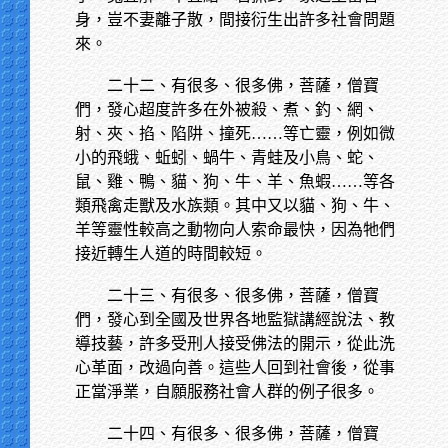
身，豈不妻離子散，間接衍生出許多社會問題
來。
二十二、有很多、很多佛，菩薩，僧寶
們，發心超度許多在外被殺、煮、釣、網、
射、夾、掐、陷阱、撞死……等亡靈，例如微
小的飛蛾、蚯蚓、蝸牛、青蛙及小鳥、蛇、
鼠、雞、鴨、貓、狗、牛、羊、魚蝦……等各
類飛禽走獸及水族類。其中又以貓、狗、牛、
羊等靈性較高之動物向人索命最快，因為牠們
接近轉生人道的時間較短。
二十三、有很多、很多佛，菩薩，僧寶
們，發心到全國及世界各地監獄講經說法、教
導技藝，許多受刑人接受佛法的開示，從此洗
心革面，改過向善。這些人回到社會後，從事
正當淨業，自願服務社會人群的例子很多。
二十四、有很多、很多佛，菩薩，僧寶