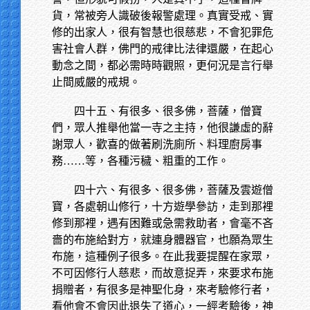
貨，常被旁人識破後報警處理。真實受戒、實
修的出家人，很有智慧也很慈悲，不會犯罪危
害社會人群，佛門的戒律比法律還嚴，在起心
動念之間，都必需時時觀照，更何況是言行舉
止間威嚴的戒規。
四十五、有很多、很多佛，菩薩，僧寶
們，眾人推舉他當一寺之主持，他很謙虛的辭
謝眾人，歡喜的做著刷洗廁所、料理廚房事
務……等，各種污穢、粗重的工作。
四十六、有很多、很多佛，菩薩及雲遊僧
寶，各處朝山修行，十方遊學參訪，走到那裡
修到那裡，遇有困難或急需救助者，會毫不吝
嗇的布施給對方，就連身體器官，也願為眾生
布施，這種例子很多。在此我要提醒在家眾，
不可因修行人慈悲，而故意捉弄，來要求布施
捐贈者，有很多是神聖化身，來考驗修行者，
看他會不會因此退失了道心，一經考驗後，神