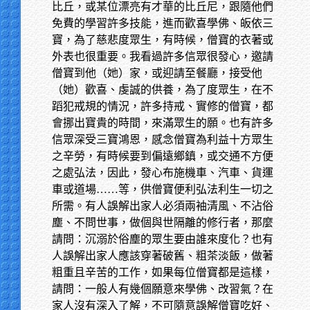
比丘，或某位漂亮有才華的比丘尼，跟隨他們
免費的學習許多技能，進而歡喜學佛、皈依三
寶，為了慈悲度眾生，有時候，僧寶的衣著或
外表也很重要。我看過許多信眾很發心，邀請
僧寶到他（她）家，或迎請至餐廳，接受他
（她）歡喜、虔誠的供養，為了度眾生，在不
蹈犯戒規的情況，許多持戒、實修的僧寶，都
會挪出寶貴的時間，來滿眾生的願。也有許多
信眾深受三寶鴻恩，感念僧寶為利益十方眾生
之辛勞，有時候要到偏遠鄉鎮，或交通不方便
之處弘法，因此，發心布施機車、汽車、貨運
車或道場……等，供僧寶便利弘法利生一切之
所需。有人誤解出家人必須兩袖清風、不沾俗
塵、不問世事，做個與世隔離的修行者，那麼
請問：沉溺於俗塵的眾生要由誰來度化？也有
人誤解出家人應該穿著破舊、粗茶淡飯，做著
粗重且辛苦的工作，如果每位僧寶都是這樣，
請問：一般人有幾個願意來學佛、改習氣？在
家人沒有深入了解，不可隨意誤解僧寶吃好、