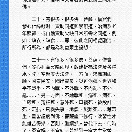
佛。
二十、有很多、很多佛，菩薩，僧寶們，
發心化緣錢財，資助同道興學辦道、治病及老
年照顧，或自動資助欠缺日常所需之同道，例
如：缺衣、缺食……等，彼此之間相處融洽，
所行所為，都是為利益眾生設想。
二十一、有很多、很多佛，菩薩，僧寶
們，發心利益冥陽兩界，啟建祈福法會及各種
水、陸、空超度大法會。一方面、求風調雨
順、國泰民安、國出賢良、災難消弭、世界和
平不戰爭、不內戰、不外戰、不內亂、不外
亂……。另一方面，不論戰死、溺死、病死、
自殺死、冤枉死、意外死、車禍死、被設計
死、沉船、飛機失事、地震、災難死……等眾
生，盡皆超度到佛、菩薩座下修行，改習性才
能離苦得樂，否則，繼續抓人替代下去，何時
了，冤宜解，不宜結，若抓到一家之主當替