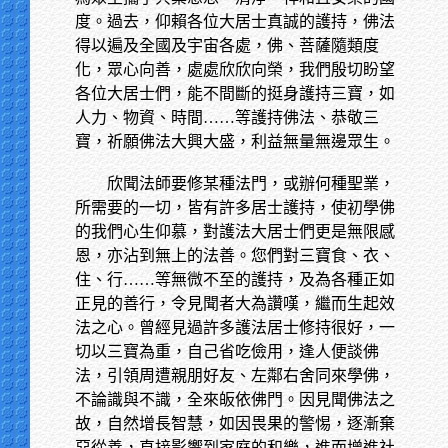
度。過去，仰賴各位大居士真誠的護持，佛法
得以遍及全國及宇宙各處，佛、菩薩隨類度
化，眾心向善，處處欣欣向榮，我們殷切盼望
各位大居士們，能不間斷的挺身護持三寶，如
人力、物資、時間……等護持佛法、恭敬三
寶，祈願佛法大興大盛，利益無量無邊眾生。
欣聞法師要修某種法門，或辦何種聖業，
所需要的一切，皆有許多居士護持，使初學佛
的我們心生仰慕，對護法大居士們更是無限感
恩，亦沾到無上的法善。您們對三寶食、衣、
住、行……等無微不至的護持，及為各種正如
正見的善行，令見聞者大為讚嘆，繼而生起效
法之心。曾經見過許多護法居士修持很好，一
切以三寶為重，自己省吃儉用，逢人便談佛
法，引領周遭親朋好友、左鄰右舍同來學佛，
不論識與不識，全來皈依佛門。因見聞佛法之
故，自然增長智慧，如因畏果的警惕，逐漸棄
惡從善，直接影響到家庭的和樂，進而增進社