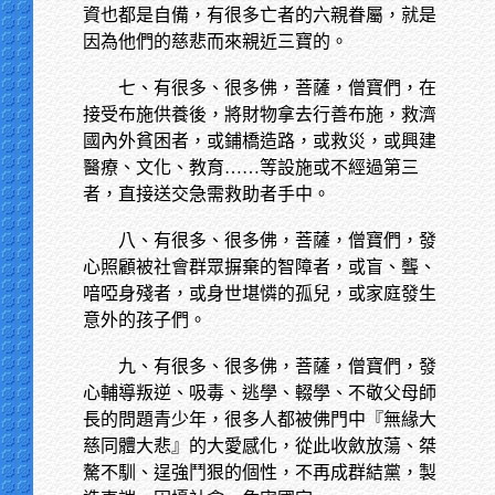
資也都是自備，有很多亡者的六親眷屬，就是
因為他們的慈悲而來親近三寶的。
七、有很多、很多佛，菩薩，僧寶們，在
接受布施供養後，將財物拿去行善布施，救濟
國內外貧困者，或鋪橋造路，或救災，或興建
醫療、文化、教育……等設施或不經過第三
者，直接送交急需救助者手中。
八、有很多、很多佛，菩薩，僧寶們，發
心照顧被社會群眾摒棄的智障者，或盲、聾、
喑啞身殘者，或身世堪憐的孤兒，或家庭發生
意外的孩子們。
九、有很多、很多佛，菩薩，僧寶們，發
心輔導叛逆、吸毒、逃學、輟學、不敬父母師
長的問題青少年，很多人都被佛門中『無緣大
慈同體大悲』的大愛感化，從此收斂放蕩、桀
驁不馴、逞強鬥狠的個性，不再成群結黨，製