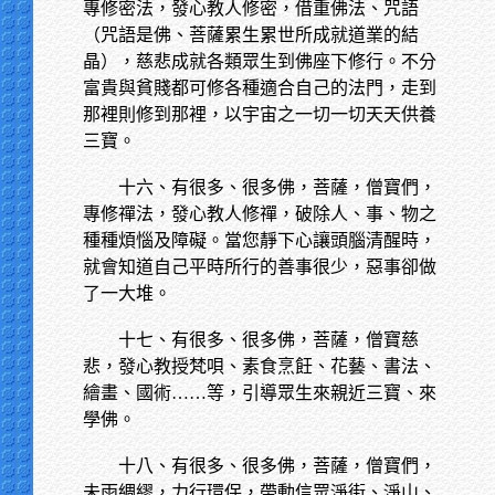
專修密法，發心教人修密，借重佛法、咒語
（咒語是佛、菩薩累生累世所成就道業的結
晶），慈悲成就各類眾生到佛座下修行。不分
富貴與貧賤都可修各種適合自己的法門，走到
那裡則修到那裡，以宇宙之一切一切天天供養
三寶。
十六、有很多、很多佛，菩薩，僧寶們，
專修禪法，發心教人修禪，破除人、事、物之
種種煩惱及障礙。當您靜下心讓頭腦清醒時，
就會知道自己平時所行的善事很少，惡事卻做
了一大堆。
十七、有很多、很多佛，菩薩，僧寶慈
悲，發心教授梵唄、素食烹飪、花藝、書法、
繪畫、國術……等，引導眾生來親近三寶、來
學佛。
十八、有很多、很多佛，菩薩，僧寶們，
未雨綢繆，力行環保，帶動信眾淨街、淨山、