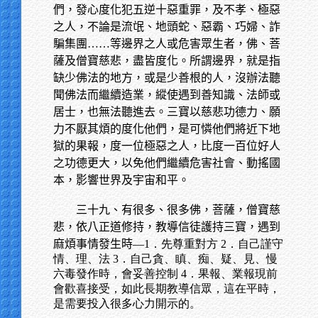
們，發心度化犯五逆十惡重罪，及不孝、極惡
之人，不論是流氓、地頭蛇、惡霸、巧婦、詐
騙集團……等邊界之人或危害眾生者，佛、菩
薩及僧寶慈悲，盡皆度化。所謂邊界，就是指
缺少佛法的地方，或是少善根的人，沒辦法聽
聞佛法而繼續造業，縱使遇到善知識、法師或
居士，也無法聽進去。三寶以慈悲功德力、願
力不厭其煩的度化他們，是可憐他們將近下地
獄的果報，度一位極惡之人，比度一百位好人
之功德更大，以免他們繼續危害社會、動搖國
本，影響世界及宇宙和平。
三十九、有很多、很多佛，菩薩，僧寶慈
悲，依八正道修持，教導信徒護持三寶，遇到
麻煩事情發生時—
1．先尊重對方 2．自己謹守
情、理、法 3．自己貪、瞋、痴、疑、見、慢
六毒發作時，會妥善控制 4．果報、業報現前
會歡喜接受，如此長期教導信眾，這在平時，
是需要投入很多心力開示的。