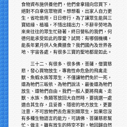
食物資布施供養他們，他們會拿錢向您買下，
絕對不白拿信眾物資。想想看，出家人自力更
生，省吃儉用，日日修行，為了讓眾生能與三
寶結緣、植福，不惜出錢出力、不辭辛勞地為
來來往往的眾生忙碌著，終日營私的我們，何
德何能承受如此的厚愛？試問：有哪個機構，
能長年累月供人免費膳食？我們國內及世界各
地、宇宙各處，有很多三寶的聖地都是如此。
三十二、有很多、很多佛，菩薩，僧寶慈
悲，發心買物放生，專救性命危急的飛禽走
獸、魚蝦水族等眾生，不僅讓牠們免於一死，
還為牠們三皈依、為牠們說法、最後還為牠們
放生、還牠們自由。我們一般人要將飛禽、走
獸、水族、魚類等放回大自然時，要挑選一處
適合其生存，且妥善、隱密的地方放生，更要
注意，不可放牠們去危害別類眾生，如果您沒
有多種生物語言的能力，可請佛、菩薩慈悲幫
忙、做主。雖有放生的時空不對，牠回歸自然