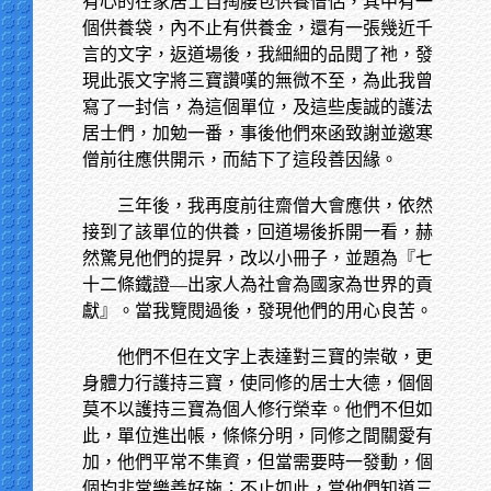
有心的在家居士自掏腰包供養僧侶，其中有一
個供養袋，內不止有供養金，還有一張幾近千
言的文字，返道場後，我細細的品閱了祂，發
現此張文字將三寶讚嘆的無微不至，為此我曾
寫了一封信，為這個單位，及這些虔誠的護法
居士們，加勉一番，事後他們來函致謝並邀寒
僧前往應供開示，而結下了這段善因緣。
三年後，我再度前往齋僧大會應供，依然
接到了該單位的供養，回道場後拆開一看，赫
然驚見他們的提昇，改以小冊子，並題為『七
十二條鐵證—出家人為社會為國家為世界的貢
獻』。當我覽閱過後，發現他們的用心良苦。
他們不但在文字上表達對三寶的崇敬，更
身體力行護持三寶，使同修的居士大德，個個
莫不以護持三寶為個人修行榮幸。他們不但如
此，單位進出帳，條條分明，同修之間關愛有
加，他們平常不集資，但當需要時一發動，個
個均非常樂善好施；不止如此，當他們知道三