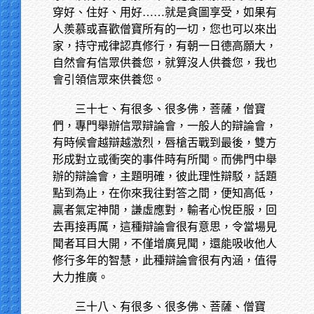
穿好、住好、用好……就是貪圖享受，如果有
人羨慕或喜歡僧寶所有的一切，您也可以來出
家，持守戒律認真修行，有朝一日德高願大，
自然會有信眾供養您，就算沒人供養您，我也
會引領信眾來供養您。
三十七、有很多、很多佛，菩薩，僧寶
們，專門舉辦信眾辯論會，一般人的辯論會，
有時候會越辯越激烈，唇槍舌戰到最後，雙方
形成對立或衝突的事件時有所聞。而佛門中舉
辦的辯論會，主題明確，彼此理性辯駁，話題
點到為止，在你來我往對答之間，便知高低，
贏者氣定神閒，謙虛應對，輸者心悅臣服，回
去再接再厲，這種辯論會很有意思，令當場見
聞者耳目大開，不僅增廣見聞，還能吸收他人
修行多年的智慧，此種辯論會很有內涵，值得
大力推廣。
三十八、有很多、很多佛、菩薩、僧寶