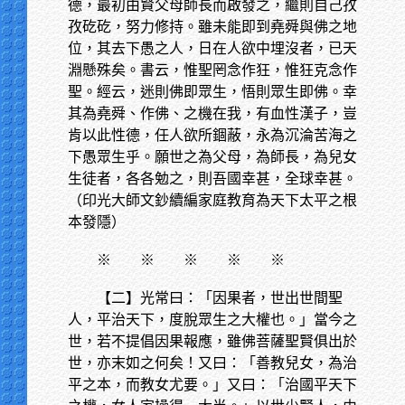
德，最初由賢父母師長而啟發之，繼則自己孜
孜矻矻，努力修持。雖未能即到堯舜與佛之地
位，其去下愚之人，日在人欲中埋沒者，已天
淵懸殊矣。書云，惟聖罔念作狂，惟狂克念作
聖。經云，迷則佛即眾生，悟則眾生即佛。幸
其為堯舜、作佛、之機在我，有血性漢子，豈
肯以此性德，任人欲所錮蔽，永為沉淪苦海之
下愚眾生乎。願世之為父母，為師長，為兒女
生徒者，各各勉之，則吾國幸甚，全球幸甚。
（印光大師文鈔續編家庭教育為天下太平之根
本發隱）
※
※ ※ ※ ※
【二】光常曰：「因果者，世出世間聖
人，平治天下，度脫眾生之大權也。」當今之
世，若不提倡因果報應，雖佛菩薩聖賢俱出於
世，亦末如之何矣！又曰：「善教兒女，為治
平之本，而教女尤要。」又曰：「治國平天下