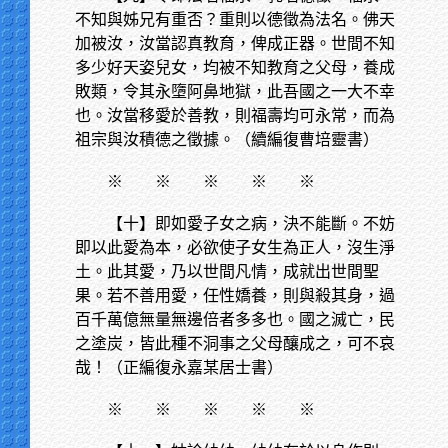
不知與姊兄有重否？重則以德徵為法名。佛天
加被汝，汝當認真教育，俾成正器。世間不知
多少好天姿兒女，均被不知教育之父母，養成
敗類，令其永墮阿鼻地獄，此吾國之一大不幸
也。汝當移愛於善教，則福壽均可永常，而為
祖宗與汝積德之徵據。（續編復曹培靈書）
※
※ ※ ※ ※
【十】即如愛子女之病，決不能斷。不妨
即以此愛為本，必欲使子女生為正人，沒生淨
土。此其愛，乃以世間凡情，成就出世間聖
果。若不善用愛，任性嬌養，則與殺其身，過
百千萬億無量無邊倍者多多也。國之滅亡，民
之塗炭，皆此種不洞事之父母釀成之，可不哀
哉！（正編復永嘉某居士書）
※
※ ※ ※ ※