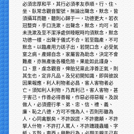
必須忠厚和平，其行必須孝友恭順。行、住、
坐、臥常念觀音聖號。無論出聲念，默念，皆
須攝耳而聽，聽則心歸于一，功德更大。若衣
冠整齊，手口洗漱，出聲念，默念，均可。若
未洗漱及至不潔淨處併睡眠時均須默念，默念
功德一樣，出聲于儀式不合。若至臨產，不可
默念。以臨產用力送子出，若閉口念，必受氣
窒之病。產婦自念，家屬皆為助念，決定不會
難產，亦無產後各種危險。果能如此謹身、
口、意，虔念觀音，俾胎兒稟此淳善正氣，則
其生也，定非凡品。及兒初開知識，即與彼說
因果報應，利人利物者必昌，害人害物者必
亡。須知利人利物，乃真利己。害人害物，甚
于害己。作善必得善報，作惡必得惡報。及說
做人，必須遵行孝、弟、忠、信、禮、義、
廉、恥之八德，方可不愧為人。否則形雖為
人，心同禽獸矣。不許說謊，不許撒顛，不許
拏人什物，不許打人罵人，不許蹧踐蟲蟻、字
紙、五穀，東西。舉動行為，必期于親于己有