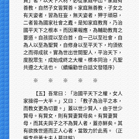
責」者，以天下人材，必從家庭中出。家庭有
善教，自然子女皆賢善。家庭無善教，子女之
有天姿者，習為狂妄，無天姿者，狎于頑惡，
二者皆為國家社會之蠹。是知家庭教育，乃治
國平天下之根本。而因果報應，為輔助教育之
要道。自孩提以至白首，自一己以至社會，自
為人以至為聖賢，自修身以至平天下，均須依
之而得成就。實為世出世間聖人，平治天下，
度脫眾生，成始成終之大權。標本同治，凡聖
共遵之大法也。（續編勸世白話文發隱序）
※
※ ※ ※ ※
【五】吾常曰：「治國平天下之權，女人
家操得一大半。」又曰：「教子為治平之本，
而教女更為切要。」蓋以世少賢人，由于世少
賢母。有賢女，則有賢妻賢母矣。有賢妻賢
母，而其夫與子之不為賢人者，蓋亦鮮矣。其
有欲挽世道而正人心者，當致力於此焉。（正
編李母黃太夫人墓誌銘）