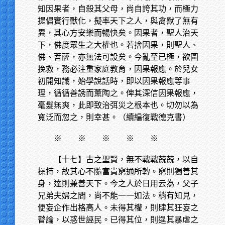
知因果者，自殺其父母，尚自誇其功，而極力
提倡實行獸化，擬率天下之人，與禽獸了無有
異，其心方安樂而暢快矣。因果者，聖人治天
下，佛度眾生之大權也。若捨因果，則聖人、
佛、菩薩，亦無法可設矣。今亂至已極，欲圖
挽救，務必注重家庭教育，因果報應。於兒女
初開知識，始學說話時，即以因果報應等事
理，循循善誘而薰陶之。俾其深信因果報應，
毫髮無爽，此即致治弭災之根本也。切勿以為
寬泛而忽之，則幸甚。（續編復戰德克書）
※
※ ※ ※ ※
【十七】古之聖賢，無不戰戰兢兢，以自
操持，故其心不隨富貴窮通所轉。窮則獨善其
身，達則兼善天下。今之人於日用云為，父子
兄弟夫婦之間，尚不能一一如法。稍有知見，
便妄企作出格高人。未得其權，則肆其狂妄之
瞽論，以惑世誣民。已得其位，則逞其暴虐之