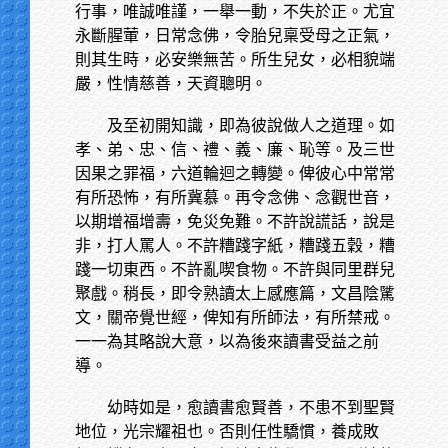
行事，唯誠唯謹，一舉一動，不失於正。尤宜
永斷腥葷，日常念佛，令胎兒稟受母之正氣，
則其生時，必安樂無苦。所生兒女，必相貌端
嚴，性情慈善，天資聰明。
及至初開知識，即為彼說做人之道理。如
孝、弟、忠、信、禮、義、廉、恥等。及三世
因果之罪福，六道輪迴之轉變。俾彼心中常常
有所恐怖，有所冀慕。再令念佛、念觀世音，
以期增福增壽，免災免難。不許說謊話，說是
非，打人罵人。不許糟踐字紙，糟踐五穀，糟
踐一切東西。不許亂喫食物。不許與同里群兒
聚戲。稍長，即令熟讀太上感應篇，文昌陰騭
文，關帝覺世經，俾知有所師法，有所禁戒。
一一為其略說大意，以為後來讀書受益之前
導。
幼時如是，愈讀書愈賢善，不患不到聖賢
地位，光宗耀祖也。否則任性驕慣，養成敗