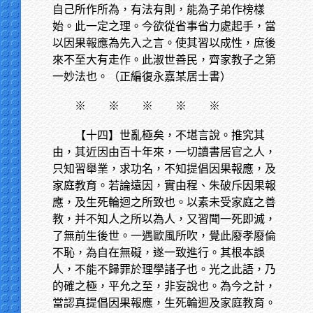
自己所作所為，有法有則，能為子弟作榜樣
始。此一定之理。今欲從省事省力處起手，當
以因果報應為先入之言。使其習以成性，庶後
來不至大有走作。此淑世善民，齊家教子之第
一妙法也。（正編復永嘉某居士書）
※
※ ※ ※ ※
【十四】世亂極矣，不堪言說。推究其
由，其近因由百十年來，一切讀書居官之人，
只知習舉業，求功名，不知提倡因果報應，及
家庭教育。若論遠因，實由程、朱破斥因果報
應，及生死輪迴之所致也。以素未受家庭之善
教，并不知人之所以為人，又習聞一死即滅，
了無前生後世。一遇歐風所吹，覺此廢孝廢倫
不恥，為自在無礙，遂一致進行。其根本誤
人，不能不歸罪於理學諸子也。光之此語，乃
的確之極，平允之至，非妄說也。為今之計，
當認真提倡因果報應，生死輪迴及家庭教育。