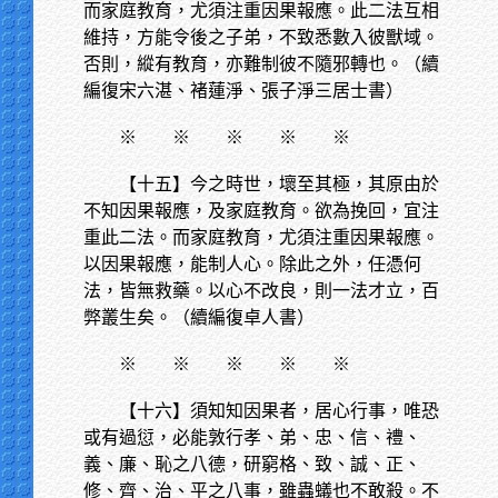
而家庭教育，尤須注重因果報應。此二法互相
維持，方能令後之子弟，不致悉數入彼獸域。
否則，縱有教育，亦難制彼不隨邪轉也。（續
編復宋六湛、褚蓮淨、張子淨三居士書）
※
※ ※ ※ ※
【十五】今之時世，壞至其極，其原由於
不知因果報應，及家庭教育。欲為挽回，宜注
重此二法。而家庭教育，尤須注重因果報應。
以因果報應，能制人心。除此之外，任憑何
法，皆無救藥。以心不改良，則一法才立，百
弊叢生矣。（續編復卓人書）
※
※ ※ ※ ※
【十六】須知知因果者，居心行事，唯恐
或有過愆，必能敦行孝、弟、忠、信、禮、
義、廉、恥之八德，研窮格、致、誠、正、
修、齊、治、平之八事，雖蟲蟻也不敢殺。不