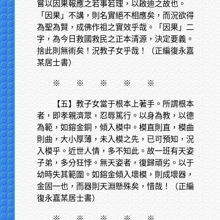
嘗以因果報應之若事若理，以啟迪之故也。
「因果」不講，則名實絕不相應矣，而況欲得
為聖為賢，成佛作祖之實效乎哉。「因果」二
字，為今日救國救民之正本清源，決定要義。
捨此則無術矣！況教子女乎哉！（正編復永嘉
某居士書）
※
※ ※ ※ ※
【五】教子女當于根本上著手。所謂根本
者，即孝親濟眾，忍辱篤行。以身為教，以德
為範，如鎔金銅，傾入模中。模直則直，模曲
則曲，大小厚薄，未入模之先，已可預知，況
入模乎。近世人情，多不知此。故一班有天姿
子弟，多分狂悖。無天姿者，復歸頑劣。以于
幼時失其範圍。如鎔金傾入壞模，則成壞器，
金固一也，而器則天淵懸殊矣，惜哉！（正編
復永嘉某居士書）
※
※ ※ ※ ※