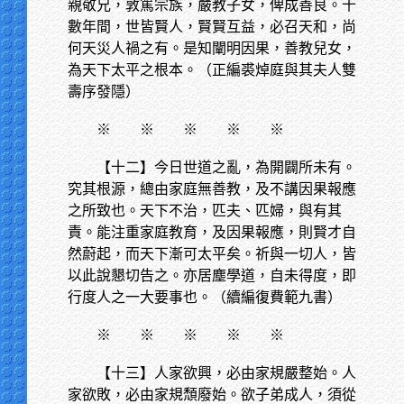
親敬兄，敦篤宗族，嚴教子女，俾成善良。十
數年間，世皆賢人，賢賢互益，必召天和，尚
何天災人禍之有。是知闡明因果，善教兒女，
為天下太平之根本。（正編裘焯庭與其夫人雙
壽序發隱）
※
※ ※ ※ ※
【十二】今日世道之亂，為開闢所未有。
究其根源，總由家庭無善教，及不講因果報應
之所致也。天下不治，匹夫、匹婦，與有其
責。能注重家庭教育，及因果報應，則賢才自
然蔚起，而天下漸可太平矣。祈與一切人，皆
以此說懇切告之。亦居塵學道，自未得度，即
行度人之一大要事也。（續編復費範九書）
※
※ ※ ※ ※
【十三】人家欲興，必由家規嚴整始。人
家欲敗，必由家規頹廢始。欲子弟成人，須從