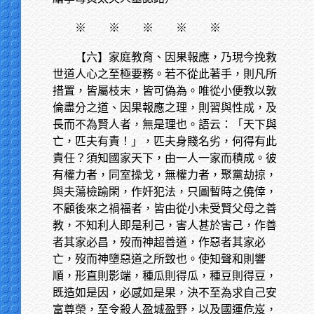
※
※ ※ ※ ※
【六】家庭教育、因果報應，乃現今挽救
世道人心之至極要務。若不從此著手，則凡所
措置，皆屬枝末，皆可偽為。唯從小便教以敦
倫盡分之道、因果報應之理，則習與性成，及
長而不為賢人者，無是理也。語云：「天下與
亡，匹夫有責！」，匹夫身賤名劣，何得有此
責任？須知國家天下，由一人一家而積成。彼
有權力者，同室操戈，無權力者，聚黨劫掠，
與夫蕩檢踰閑，作奸犯法，只圖暫時之僥倖，
不顧後來之禍福者，皆由從小未受賢父母之善
教，不知利人即是利己，害人甚於害己，作善
者其家必昌，歿而神超善道，作惡者其家必
亡，歿而神墮惡道之所致也。使知聲和則響
順，形直則影端，種瓜則得瓜，種豆則得豆，
既造如是因，必感如是果，決不至為求自己安
富尊榮，至令殺人盈城盈野，以及國運危岌，