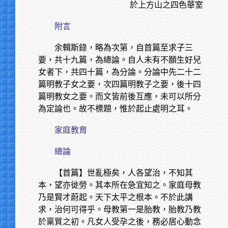
於上方山之四色華室
附言
余輯斯錄，略為次第，自首篇至求子三
要，共十九篇，為總論。自人未有不願生好兒
女者下，共四十篇，為分論。分論中先二十二
篇明教子女之要，次四篇明教子之要，後十四
篇明教女之要。而文皆前後互應，未可以所分
為定論也。故不標題，惟於起止處明之耳。
家庭教育
總論
【首篇】世亂極矣，人各望治，不知其
本，望亦徙勞。其本所在急宜知之。家庭母教
乃是賢才蔚起。天下太平之根本。不於此講
求，治何可得乎。母教第一是胎教，胎教乃教
於稟質之初。凡女人受孕之後，務必居心動念