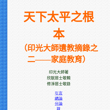
天下太平之根
本
（印光大師遺教摘錄之
二——家庭教育）
印光大師著
欣猒居士敬輯
修淨居士敬錄
引言
總論
分論
跋