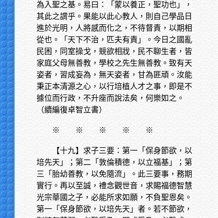
為入聖之基。易曰：「蒙以養正，聖功也」，
其此之謂乎。果能以此心教人，則自己學品日
進於光明，人將感而化之，不待督責，以期相
從也。「天下不治，匹夫有責」。今日之國亂
民困，同室操戈，競欲相戕，民不聊生者，皆
家庭父母無善教，學校之先生無善教。致有天
姿者，習成妄為，無天姿者，甘為匪頑。汝能
秉正本清源之心，以行培植人才之事，即是不
據位而行政，不升座而說法矣，何樂如之。
（續編復卓智立書）
※
※ ※ ※ ※
【十九】求子三要：第一「保身節欲，以
培先天」；第二「敦倫積德，以立福基」；第
三「胎幼善教，以免隨流」。此三要事，務期
實行。再以至誠，禮念觀世音，求賜福德智慧
光宗華國之子，必能所求如願，不負聖恩矣。
第一「保身節欲，以培先天」者。若不節欲，