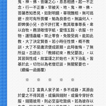
鬼、神、佛、菩薩之心，息息相通。起一不正
念，行一不正事，早被天、地、鬼、神、佛、
菩薩悉知悉見，如對明鏡，畢現醜相，無可逃
避。庶可有所畏懼，勉為良善也。無論何人，
即婢僕小兒，亦不許打罵。教其敬事尊長，卑
以自牧。務須敬惜字紙，愛惜五穀、衣服、什
物、護惜蟲蟻。禁止零食，免致受病。能如此
教，大了決定賢善。若小時任性慣，概不教
訓，大了不是庸流便成匪類。此時後悔，了無
所益。古語云：「教婦初來，教兒嬰孩」，以
其習與性成，故當謹之於始也。天下治亂，皆
基於此，切勿以為老僧迂談，無關緊要也。
（續編一函遍覆）
※
※ ※ ※ ※
【三】富貴人家子弟，多不成器，其源由
於愛之不得其道，或偏與錢財，或偏令穿好衣
服，錢隨彼用，則必至妄吃致病。若為彼存以