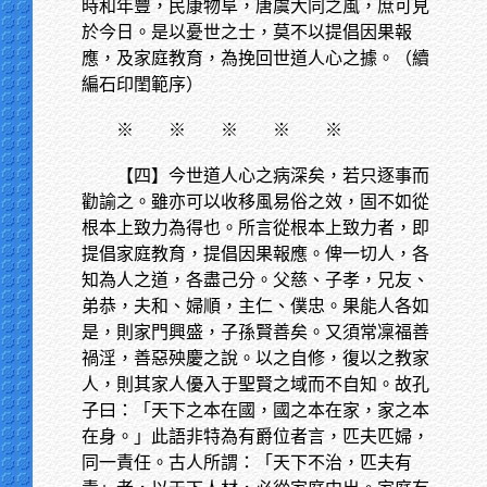
時和年豐，民康物阜，唐虞大同之風，庶可見
於今日。是以憂世之士，莫不以提倡因果報
應，及家庭教育，為挽回世道人心之據。（續
編石印閨範序）
※
※ ※ ※ ※
【四】今世道人心之病深矣，若只逐事而
勸諭之。雖亦可以收移風易俗之效，固不如從
根本上致力為得也。所言從根本上致力者，即
提倡家庭教育，提倡因果報應。俾一切人，各
知為人之道，各盡己分。父慈、子孝，兄友、
弟恭，夫和、婦順，主仁、僕忠。果能人各如
是，則家門興盛，子孫賢善矣。又須常凜福善
禍淫，善惡殃慶之說。以之自修，復以之教家
人，則其家人優入于聖賢之域而不自知。故孔
子曰：「天下之本在國，國之本在家，家之本
在身。」此語非特為有爵位者言，匹夫匹婦，
同一責任。古人所謂：「天下不治，匹夫有