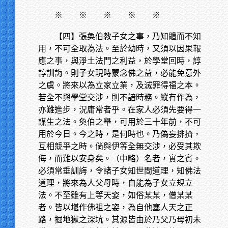
※
※ ※ ※ ※
【四】張奐伯教子女之事，乃知體而不知
用，不可全取為法。至於幼時，又須以因果報
應之事，與淨土法門之利益，於學堂回時，諄
諄訓誨。則子女現時蒙念佛之益，必能免意外
之虞。將來以為立家立業，及滅罪得福之本。
若全不與學堂交涉，則不諳時務。縱有作為，
亦難進步，況庸常者乎。在家人必須先要得一
謀生之法。奐伯之舉，可用於三十年前，不可
用於今日。今之時，是何時也。乃偽妄排擠，
互相競爭之時。倘與伊等全無交涉，必受其欺
侮，而難以安身矣。（中略）名者，實之賓。
必須常垂訓誨，令諸子女知世間道理，知佛法
道理，將來為人父母時，自能為子女立規立
法。不至雖有上等天姿，如俗某某，僧某某
者。皆以堪作佛祖之姿，為自他塞人天之正
路，掘地獄之深坑。其源皆由於乃父乃母初未