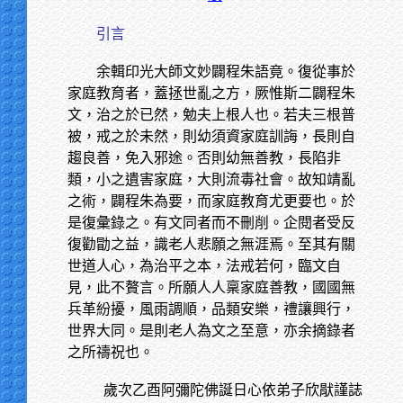
引言
余輯印光大師文妙闢程朱語竟。復從事於
家庭教育者，蓋拯世亂之方，厥惟斯二闢程朱
文，治之於已然，勉夫上根人也。若夫三根普
被，戒之於未然，則幼須資家庭訓誨，長則自
趨良善，免入邪途。否則幼無善教，長陷非
類，小之遺害家庭，大則流毒社會。故知靖亂
之術，闢程朱為要，而家庭教育尤更要也。於
是復彙錄之。有文同者而不刪削。企閱者受反
復勸勖之益，識老人悲願之無涯焉。至其有關
世道人心，為治平之本，法戒若何，臨文自
見，此不贅言。所願人人稟家庭善教，國國無
兵革紛擾，風雨調順，品類安樂，禮讓興行，
世界大同。是則老人為文之至意，亦余摘錄者
之所禱祝也。
歲次乙酉阿彌陀佛誕日心依弟子欣猒謹誌