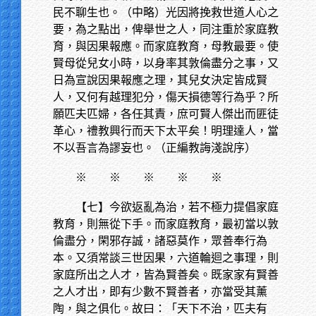
民不聊生也。（中略）光因將挽救世道人心之
要，為之點出，俾舉世之人，同注重於家庭教
育，與因果報應。而家庭教育，母教最要。使
賢母從兒女小時，以身率其敦倫盡分之事，又
日為宣說因果報應之理，其兒女決定皆成賢
人，又何有越理犯分，傷天損德等行為乎？所
願匹夫匹婦，各任其責，庶可賢人傑出而匪徒
革心，禮教興行而天下太平矣！明理達人，當
不以吾言為謬妄也。（正編教誨淺說序）
※
※ ※ ※ ※
【七】今欲返亂為治，若不極力提倡家庭
教育，則無從下手。而家庭教育，最初當以敦
倫盡分，閑邪存誠，諸惡莫作，眾善奉行為
本。又須常談三世因果，六道輪迴之事理，則
家庭所出之人才，皆為賢善矣。既家家有賢善
之人才出，即有少數不賢善者，亦當受其薰
陶，與之俱化。故曰：「天下不治，匹夫有