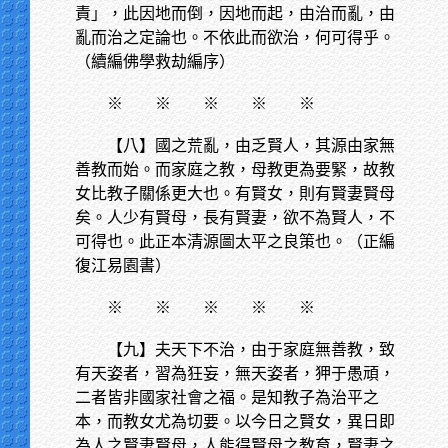
責」，此因地而倒，因地而起，由治而亂，由
亂而治之定論也。不依此而欲治，何可得乎。
（續編佛學救劫編序）
※
※ ※ ※ ※
【八】國之荒亂，由乏賢人，其源由家無
善教而始。而家庭之教，母教更為要緊，故教
女比教子關係更大也。有賢女，則有賢妻賢母
矣。人少有賢母，長有賢妻，欲不為賢人，不
可得也。此正本清源圖太平之良策也。（正編
復江易園書）
※
※ ※ ※ ※
【九】夫天下不治，由于家庭無善教，致
有天姿者，習為狂妄，無天姿者，狎于愚頑，
二者皆非國家社會之福。是知教子為治平之
本，而教女尤為切要。以今日之賢女，異日即
為人之賢妻賢母，人能得賢母之教育，賢妻之