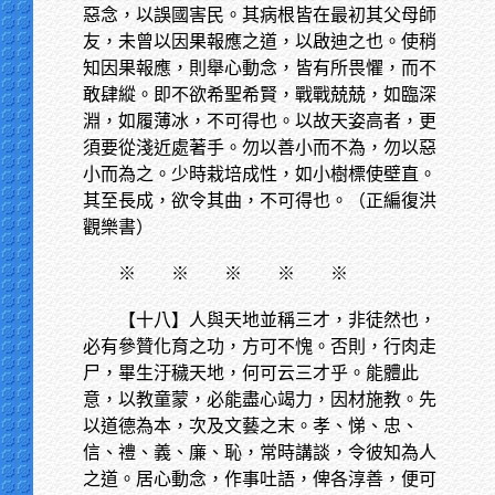
惡念，以誤國害民。其病根皆在最初其父母師
友，未曾以因果報應之道，以啟迪之也。使稍
知因果報應，則舉心動念，皆有所畏懼，而不
敢肆縱。即不欲希聖希賢，戰戰兢兢，如臨深
淵，如履薄冰，不可得也。以故天姿高者，更
須要從淺近處著手。勿以善小而不為，勿以惡
小而為之。少時栽培成性，如小樹標使壁直。
其至長成，欲令其曲，不可得也。（正編復洪
觀樂書）
※
※ ※ ※ ※
【十八】人與天地並稱三才，非徒然也，
必有參贊化育之功，方可不愧。否則，行肉走
尸，畢生汙穢天地，何可云三才乎。能體此
意，以教童蒙，必能盡心竭力，因材施教。先
以道德為本，次及文藝之末。孝、悌、忠、
信、禮、義、廉、恥，常時講談，令彼知為人
之道。居心動念，作事吐語，俾各淳善，便可