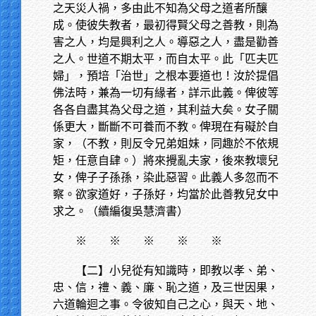
之天災人禍，多由此不知為父母之道者所釀
成。使彼失教者，最初得賢父母之善教，則為
害之人，均是興利之人。導惡之人，盡是勸善
之人。世道不期太平，而自太平。此「匹夫匹
婦」，預培「治世」之根本要道也！汝於提倡
佛法時，兼為一切有緣者，詳示此義。俾彼等
各各自盡其為父母之道，其利益大矣。女子關
係更大，斷斷不可養而不教。俾現在有礙於自
家，（不教，則反令兄弟姐妹，同趣於不依規
矩，任意自肆。）將來攪亂夫家，後來教壞兒
女，俾子子孫孫，染此惡習。此義人多忽而不
察。欲家道好，子孫好，均當於此善教兒女中
求之。（續編復吳慧濟書）
※
※ ※ ※ ※
【二】小兒從有知識時，即教以孝、弟、
忠、信，禮、義、廉、恥之道，及三世因果，
六道輪迴之事。令彼知自己之心，與天、地、