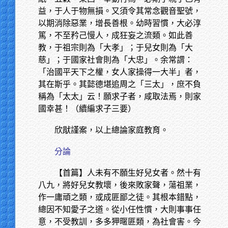
益，于人于物無損。又須令其常念觀音聖號，
以期消除惡業，增長善根。幼時習慣，大必淳
篤，不至矜己慢人，成狂妄之流類。如此善
教，于祖宗則為「大孝」；于兒女則為「大
慈」；于國家社會則為「大忠」。余常謂：
「治國平天下之權，女人家操得一大半」者，
其在斯乎。其懿德堪追周之「三太」，庶不負
稱為「太太」云！願求子者，咸取法焉，則家
國幸甚！（續編求子三要）
欣猒謹案，以上總論家庭教育。
分論
【首篇】人未有不願生好兒女者。然十有
八九，將好兒女教壞，後來敗家聲，蕩祖業，
作一庸頑之類，或成匪鄙之徒。其根本錯點，
總因不知愛子之道。從小任性慣，大則事事任
意，不受教訓，多多狎暱匪類，為社會害。今