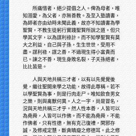
所痛惜者，絕少提倡之人。俾為母者，唯
知溺愛，為父者，亦無善教。及至入塾讀書，
為師者亦由幼時未聞此義，故亦不知讀書為學
聖賢，不教生徒躬行實踐聖賢所說之道。但只
學其文字，以為謀利祿計。而不知學聖賢有莫
大之利益，自己與子孫，生生世世，受用不
盡。謀利祿，謀之善，不過現生得小富貴而
已。諫之不善，現生身敗名裂，子夭孫絕者，
比比皆是。
人與天地共稱三才者，以有以先覺覺後
覺，繼往聖開來學之功能，故得此尊稱。若不
以學聖賢為事，則是行肉走尸。唯知飲食男女
之樂，則與禽獸何異。人之一字，尚是冒名，
況與天地共稱三才乎。然人性本善，人皆可以
為堯舜，人皆可以作佛。而不能為堯舜，不能
作佛者，只有性德，無有克己復禮，閑邪存
誠，及修戒定慧，斷貪瞋癡之修德耳。此之修