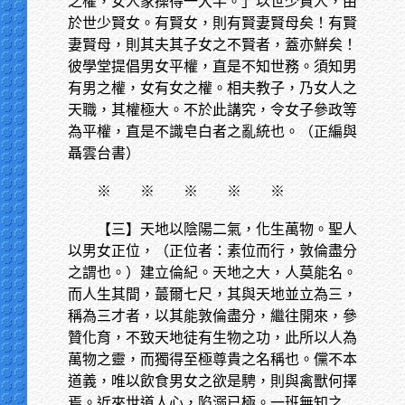
之權，女人家操得一大半。」以世少賢人，由
於世少賢女。有賢女，則有賢妻賢母矣！有賢
妻賢母，則其夫其子女之不賢者，蓋亦鮮矣！
彼學堂提倡男女平權，直是不知世務。須知男
有男之權，女有女之權。相夫教子，乃女人之
天職，其權極大。不於此講究，令女子參政等
為平權，直是不識皂白者之亂統也。（正編與
聶雲台書）
※
※ ※ ※ ※
【三】天地以陰陽二氣，化生萬物。聖人
以男女正位，（正位者：素位而行，敦倫盡分
之謂也。）建立倫紀。天地之大，人莫能名。
而人生其間，蕞爾七尺，其與天地並立為三，
稱為三才者，以其能敦倫盡分，繼往開來，參
贊化育，不致天地徒有生物之功，此所以人為
萬物之靈，而獨得至極尊貴之名稱也。儻不本
道義，唯以飲食男女之欲是騁，則與禽獸何擇
焉。近來世道人心，陷溺已極。一班無知之