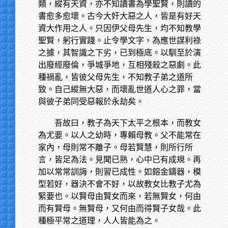
類，縱有天資，亦不知讀書為學聖賢，則讀的
書愈多愈壞。古今大奸大惡之人，皆是有好天
資大作用之人。只因伊父母先生，均不知教學
聖賢，躬行實踐。止令學文字，為應世謀利祿
之據，其智識之下劣，已到極底。以馴至於演
出廢經廢倫，爭城爭地，互相殘殺之惡劇。此
種禍亂，皆彼父母先生，不知教子弟之道所
致。自己縱無大惡，而壞亂世道人心之罪，當
與彼子弟同受惡報於永劫矣。
吾故曰，教子為天下太平之根本，而教女
為尤要。以人之幼時，專賴母教。父不能常在
家內，母則常不離子。母若賢慧，則所行所
言，皆足為法。見聞已熟，心中已有成規。再
加以常常訓誨，則習已成性。如鎔金鑄器，模
型若好，器決不會不好，以故教女比教子尤為
緊要也。以賢母由賢女而來，若無賢女，何由
而有賢母。無賢母，又何由而得賢子女哉。此
種極平常之道理，人人皆能為之。