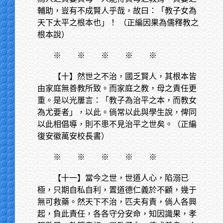
輔助，豈有不成賢人乎哉，故曰：「教子女為
天下太平之根本也」！ （正編因果為儒釋教之
根本說）
※
※ ※ ※ ※
【十】然世之不治，國乏賢人，其根本皆
由家庭無善教所致。而家庭之教，母之責任更
重。是以光屢言：「教子為治平之本，而教女
為尤要者」，以此。倘常以此與學生說，俾同
以此相倡導，則不患不見治平之世矣。（正編
復安徽萬安校長書）
※
※ ※ ※ ※
【十一】當今之世，世道人心，陷溺已
極，只期自私自利，置道德仁義於不顧，幾于
無可救藥。然天下不治，匹夫有責，倘人各興
起，負此責任，各各守分安命，知因識果，孝