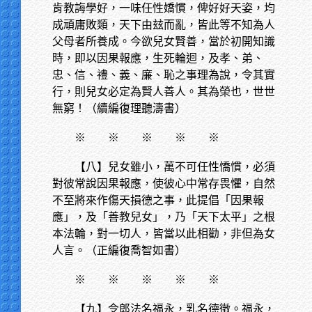
肯教誨學好，一味任性嬌慣，俾好好天姿，均
成頑庸敗類，天下由玆而亂，皆此等不知為人
父母者所養成。今欲兒女賢善，當於初開知識
時，即以因果報應，生死輪迴，及孝、弟、
忠、信、禮、義、廉、恥之事理為說，令其實
行，則兒女必定為賢人善人。其為榮也，世世
無窮！（續編復理聽濤書）
※
※ ※ ※ ※
【八】兒女雖小，萬不可任性憍慣，必須
對彼常說因果報應，使彼心中常存畏懼，自然
不至將來作傷天損德之事，此提倡「因果報
應」，及「善教兒女」，乃「天下太平」之根
本法輪，對一切人，皆當以此相勸，非但為女
人言。（正編復喬智如書）
※
※ ※ ※ ※
【九】令郎法名福永，乳名德徵。福永，