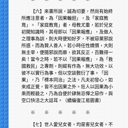
【六】來書所說，誠為切要，然尚有始終
所應注意者，為「因果輪迴」，及「家庭教
育」。「家庭教育」者，母教尤重，若於兒女
初開知識時，其母即以「因果報應」，及做人
之理事為訓，則大時便知好歹，不被惡黨邪說
所惑，而為賢人善人。若小時任性嬌慣，大則
無主宰，便隨邪說而靡，欲其反正，百難得一
矣！當今之時，若不以「因果報應」，為「救
國救民」之專劑，則縱有作為，無大功效。以
彼不以實行為事，但以空談敷衍了事。「因
果」，乃「標本同治」之法。凡夫初發心，如
來成正覺，皆不出因果之外。狂人以因果為小
乘而輕藐之，乃為自便於肆無忌憚之惡作，與
空口快活之大話耳。（續編復江易園書）
※
※ ※ ※ ※
【七】世人愛兒女者，均是害兒女者。不