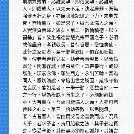
則精氣薄弱，必難受孕。即或受孕，必難成
人。即或成人，以先天不足，決定孱弱。既無
強健勇壯之身，亦無聰敏記憶之心力，未老先
衰，無所樹立。如是求子，縱菩薩滿人之願，
人實深負菩薩之恩矣。第二「敦倫積德，以立
福基」者。欲生福德智慧光宗華國之子，必須
敦倫盡分，孝親敬長，善待眷屬，愍恤僕使，
此行之家庭者。至于鄉黨親朋，俱宜和睦勸
導。俾老者善教兒女，幼者善事親長。以敦倫
盡分，閑邪存誠，諸惡莫作，眾善奉行，戒殺
護生，喫素念佛，願生西方，永出苦輪。普為
同人，懇切演說，令培出世之勝因，咸作守道
之良民。能如是者，一舉一動，悉益自他，一
言一行，堪為模範。所生之子，必能超群拔
萃，大有樹立。菩薩固能滿人之願，人亦可慰
菩薩之心矣。第三「胎幼善教，以免隨流」
者。古昔聖人，皆由賢父母之善教而成，況凡
人乎。若求子者，肯用胎教之法，其子必定賢
善。從受孕後，其形容必須端莊誠靜，其語言