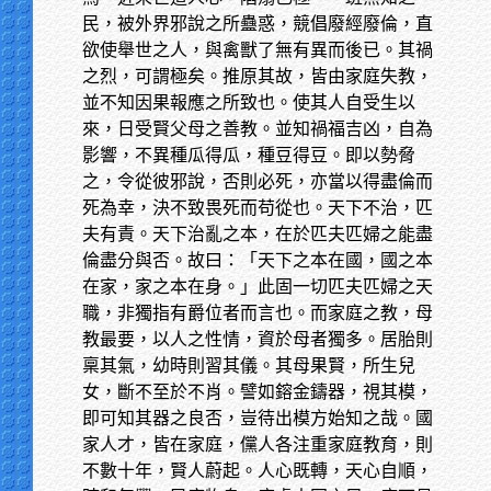
民，被外界邪說之所蠱惑，競倡廢經廢倫，直
欲使舉世之人，與禽獸了無有異而後已。其禍
之烈，可謂極矣。推原其故，皆由家庭失教，
並不知因果報應之所致也。使其人自受生以
來，日受賢父母之善教。並知禍福吉凶，自為
影響，不異種瓜得瓜，種豆得豆。即以勢脅
之，令從彼邪說，否則必死，亦當以得盡倫而
死為幸，決不致畏死而苟從也。天下不治，匹
夫有責。天下治亂之本，在於匹夫匹婦之能盡
倫盡分與否。故曰：「天下之本在國，國之本
在家，家之本在身。」此固一切匹夫匹婦之天
職，非獨指有爵位者而言也。而家庭之教，母
教最要，以人之性情，資於母者獨多。居胎則
稟其氣，幼時則習其儀。其母果賢，所生兒
女，斷不至於不肖。譬如鎔金鑄器，視其模，
即可知其器之良否，豈待出模方始知之哉。國
家人才，皆在家庭，儻人各注重家庭教育，則
不數十年，賢人蔚起。人心既轉，天心自順，