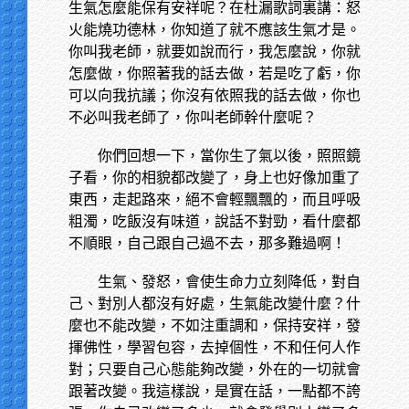
生氣怎麼能保有安祥呢？在杜漏歌詞裏講：怒
火能燒功德林，你知道了就不應該生氣才是。
你叫我老師，就要如說而行，我怎麼說，你就
怎麼做，你照著我的話去做，若是吃了虧，你
可以向我抗議；你沒有依照我的話去做，你也
不必叫我老師了，你叫老師幹什麼呢？
你們回想一下，當你生了氣以後，照照鏡
子看，你的相貌都改變了，身上也好像加重了
東西，走起路來，絕不會輕飄飄的，而且呼吸
粗濁，吃飯沒有味道，說話不對勁，看什麼都
不順眼，自己跟自己過不去，那多難過啊！
生氣、發怒，會使生命力立刻降低，對自
己、對別人都沒有好處，生氣能改變什麼？什
麼也不能改變，不如注重調和，保持安祥，發
揮佛性，學習包容，去掉個性，不和任何人作
對；只要自己心態能夠改變，外在的一切就會
跟著改變。我這樣說，是實在話，一點都不誇