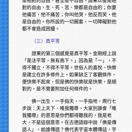
是相對的自由，甚至是不自由。證果以後是絕
對的自由，生、死、苦、樂都是自由的；你要
他痛苦，他不痛苦；你叫他哭，他反而笑，他
是自由的。你所設的一切圈套，一切障礙對他
都不會造成困擾。
（三）真平等
證果的第三個感覺是真平等。金剛經上說
「是法平等，無有高下。」因為是「一」，不
得不獨立，不得不平等。世俗人的喜悅、快樂
是建立在許多條件上，如果缺乏了客觀條件，
便快樂不起來，但是佛的快樂就是快樂，是絕
對的，是不需要附加任何條件的。
佛一出生，一手指天，一手指地，周行七
步說：天上天下、唯我獨尊，大家別誤會「唯
我獨尊」的意思是你們都得聽我的，我是老
大，不是這個意思。在古德語錄中說「佛是傳
語人」，給誰傳語？佛代表宇宙本體傳話，宇