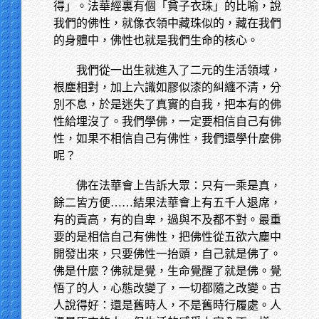
得」。法華經裏有個「貧子衣珠」的比喻，說
我們的佛性，就像衣領中藏珠似的，藏在我們
的身體中，佛性也就是我們生命的核心。
我們從一出生就進入了二元的生活領域，
根塵相對，加上六識如膠似漆的糾纏不清，分
別不息，於是迷失了真實的自我，把本有的佛
性給埋沒了。我們學佛，一定要相信自己有佛
性，如果不相信自己有佛性，我們還學什麼佛
呢？
佛在法華會上告訴大眾：只有一乘是真，
餘二皆方便……結果法華會上有五千人退席，
有的貢高，有的自卑，過與不及都不對。最重
要的是相信自己有佛性，把佛性從五欲六塵中
開發出來，只要佛性一抬頭，自己就是佛了。
佛是什麼？佛就是覺，生命覺醒了就是佛。覺
悟了的人，心態改變了，一切都隨之改變。古
人說得好：還是舊時人，不是舊時行履處。人