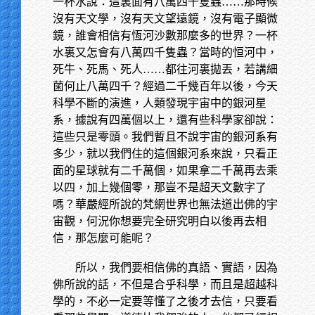
一杯水說：這裏面有八萬四千隻蟲……那時候
沒有天文學，沒有天文望遠鏡，沒有電子顯微
鏡，誰會相信有恆河沙數那麼多的世界？一杯
水裏又怎會有八萬四千隻蟲？當時的恒河中，
死牛、死馬、死人……都往河裏拋丟，若講細
菌何止八萬四千？經過二千幾百年以後，今天
科學不斷的演進，人類發現宇宙中的銀河星
系，據說有四萬個以上，還有些科學家卻說：
這些只是零頭。我們暫且不說宇宙的銀河系有
多少，就以我們住的這個銀河系來說，只看正
面的星球就有二千萬個，如果拿二千萬再去乘
以四，加上幾個零，那豈不是超天文數字了
嗎？華嚴經所說的梵網世界也無法道出佛的宇
宙觀，何況你想要完全研究明白以後再去相
信，那怎麼可能呢？
所以，我們要相信佛的真語、實語，因為
佛所說的話，不但是合乎科學，而且是超越科
學的，不必一定要等懂了之後才去信，只要看