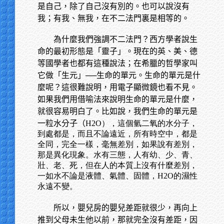
是自己，除了自己沒有別的。也可以說沒有
我；有我、無我，在不二法門裏是相等的。
為什麼我們強調不二法門？西方學者說生
命的最初形態是「靈子」。現在的英、美、德
等國學者也都有這種說法；在希臘的哲學家叫
它做「生元」──生命的單元。生命的單元是什
麼呢？這很難說明，用電子顯微鏡也看不見。
如果我們用借喻法來說明生命的單元是什麼，
就很容易明白了。比如說，我們生命的單元是
一粒水分子（
H2O），這個氫二氧的水分子，
到處都是，而且不論遠近，所有時空中，都是
全同，完全一樣，毫無差別，如果說有差別，
那是異化現象。水有三態，人有幼、少、青、
壯、老、死，但在人的本質上沒有什麼差別，
一如水不論是液體、氣體、固體，H2O的濕性
永遠不變。
所以，嬰兒房的嬰兒差距就很少，再向上
推到父母未生他以前，那就完全沒有差距，因