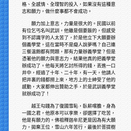
格、全感情、全理智的投入，如果沒有這種意
志和願力，做什麼事都不會成功。
願力加上意志，力量是很大的。民國以前
有位乞丐名叫武訓，他雖是個要飯的，但感受
到不認識字的人太苦了，於是他立下大願要辦
個義學堂，這在當時不是癡人說夢嗎？自己連
三餐溫飽都有問題，那有力量辦義學堂？但是
憑著他的願力與意志力，結果他真的把義學堂
辦成功了。他每天將乞討所得的錢，丟進一口
井中，經過了十年、二十年，有一天，他請人
把井裏的錢都撈上來，地方上的士紳受了他的
感動，大家都伸出贊助之手，於是武訓義學堂
就辦成功了！
越王勾踐為了復國雪恥，臥薪嚐膽，身為
一國之君，他原本可以享樂，卻選擇了吃苦，
他是有願力的。佛祖釋迦牟尼更是因為有大願
力，拋棄王位，雪山六年苦行，最後於菩提樹