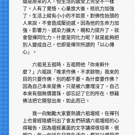
還是原來的人，但生活的感受上完全不一樣
了。人有了覺悟，心量放大後，抵抗力加強
了，生活上縱有小小的不如意，對佛性抬頭的
人來說，不會造成壓迫感。因為他的生命力加
強，影響力、感染力擴大，親和力提升了，就
會發揮同化力。什麼是同化力呢？就是能夠把
別人變成自己，也即是禪宗所謂的「以心傳
心」。
六祖見五祖時，五祖問他「你來幹什
麼？」六祖說「唯求作佛，不求餘物」我來的
目的只要作佛，別的都不要。為什麼要作佛？
因為自己本來是佛，只是被六塵埋沒了，自己
本來有個無價寶珠，卻忘記了它的所在，想藉
佛法把它開發出來，如此而已。
我一向勉勵大家要熟讀六祖壇經，在禪刊
上也曾經陸續刊出了會友們研讀六祖壇經的心
得報告，因為壇經裏面的文字講得很坦率、很