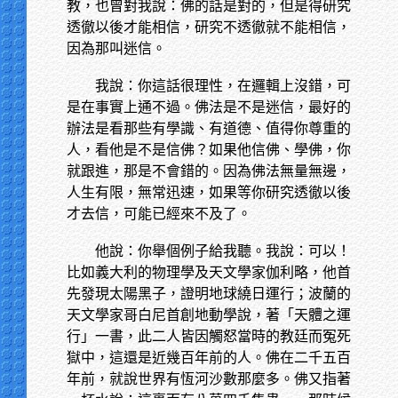
教，也曾對我說：佛的話是對的，但是得研究
透徹以後才能相信，研究不透徹就不能相信，
因為那叫迷信。
我說：你這話很理性，在邏輯上沒錯，可
是在事實上通不過。佛法是不是迷信，最好的
辦法是看那些有學識、有道德、值得你尊重的
人，看他是不是信佛？如果他信佛、學佛，你
就跟進，那是不會錯的。因為佛法無量無邊，
人生有限，無常迅速，如果等你研究透徹以後
才去信，可能已經來不及了。
他說：你舉個例子給我聽。我說：可以！
比如義大利的物理學及天文學家伽利略，他首
先發現太陽黑子，證明地球繞日運行；波蘭的
天文學家哥白尼首創地動學說，著「天體之運
行」一書，此二人皆因觸怒當時的教廷而冤死
獄中，這還是近幾百年前的人。佛在二千五百
年前，就說世界有恆河沙數那麼多。佛又指著