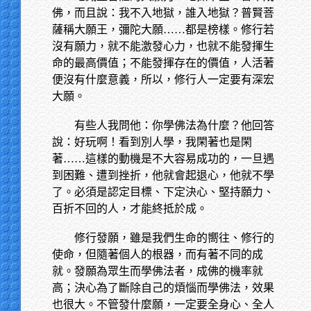
佛，而且說：我不入地獄，誰入地獄？普賢菩
薩稱大願王，彌陀大願……都是榜樣。修行若
沒有願力，就不能激發心力，也就不能發揮生
命的最高價值；不能發揮存在的價值，人活著
便沒有什麼意義，所以，修行人一定要有深宏
大願。
有些人我問他：你學佛法為什麼？他回答
說：好玩啊！看到別人學，我閑著也是閑
著……這樣的動機是不大容易成功的，一旦遇
到困難、遭到挫折，他就會起退心，他就不學
了。必須是認定目標、下定決心、堅持願力、
百折不回的人，才能終抵於成。
修行發願，雖是我們生命的嚮往、修行的
使命，但隨著個人的根器，而有著不同的成
就。發願為眾生而學佛法者，成佛的機率就
高；決心為了斷除自己的煩惱而學佛法，效果
也很大。不管發什麼願，一定要全身心、全人