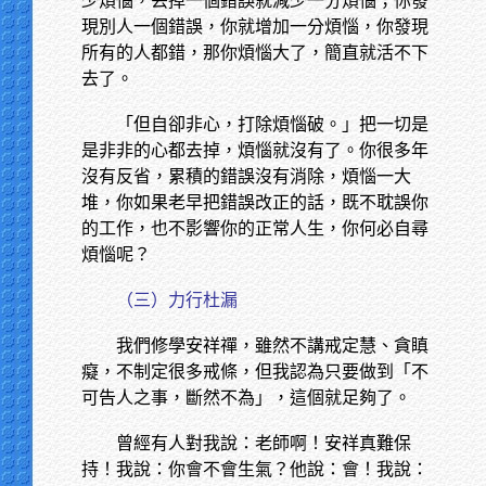
少煩惱，丟掉一個錯誤就減少一分煩惱；你發
現別人一個錯誤，你就增加一分煩惱，你發現
所有的人都錯，那你煩惱大了，簡直就活不下
去了。
「但自卻非心，打除煩惱破。」把一切是
是非非的心都去掉，煩惱就沒有了。你很多年
沒有反省，累積的錯誤沒有消除，煩惱一大
堆，你如果老早把錯誤改正的話，既不耽誤你
的工作，也不影響你的正常人生，你何必自尋
煩惱呢？
（三）力行杜漏
我們修學安祥禪，雖然不講戒定慧、貪瞋
癡，不制定很多戒條，但我認為只要做到「不
可告人之事，斷然不為」，這個就足夠了。
曾經有人對我說：老師啊！安祥真難保
持！我說：你會不會生氣？他說：會！我說：