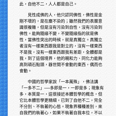
此，自他不二，人人都是自己。
見性成佛的人，他只認同佛性，佛性是金
剛不壞的，是在塵不染的；雖然我們的表層意
識很複雜，但是沒有污染到自性，沒有污染到
佛性。能夠隨緣不變，不變隨緣指的就是佛
性，當佛性突出的時候，就是真獨立。真獨立
者沒有一樣東西跟我是對立的，沒有一樣東西
不是我，沒有一樣東西跟我有差距，全體都是
我，到了這個境界，他的親和力、同化力能夠
高到頑石點頭，器世間不會動的東西，偶而也
會動。
中國的哲學家說「一本萬殊」，佛法講
「一多不二」──多即是一，一即是多；現象有
多，本質是一，這很接近本體哲學的概念，但
它比本體哲學更精細，已到了自他不二，完全
不分別、不執著的心態。現象界種種差別，來
自我們的執著心，如果不執著自我本位，不以