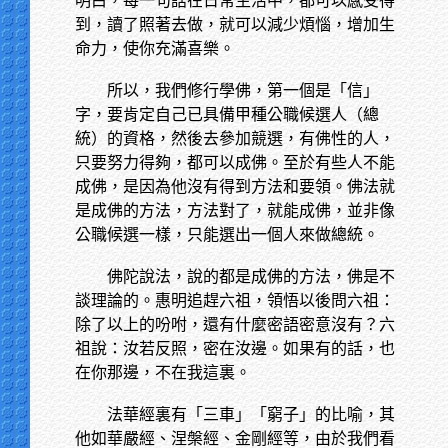
明白，每一句話在日常生活中，都可以感受得
到，讀了照著去做，就可以減少煩惱，增加生
命力，使你充滿喜樂。
所以，我們修行學佛，第一個是「信」
字，要肯定自己已具備甲種公職候選人（總
統）的資格，然後去參加競選，有佛性的人，
只要努力得夠，都可以成佛。至於有些人不能
成佛，是因為他沒有得到方法和要領。佛法就
是成佛的方法，方法對了，就能成佛，並非像
公職候選一樣，只能選出一個人來做總統。
佛陀說法，說的都是成佛的方法，佛是不
談理論的。惠明追趕六祖，領悟以後問六祖：
除了以上的吩咐，還有什麼密語密意沒有？六
祖說：汝若反照，密在汝邊。如果有的話，也
在你那邊，不在我這裏。
法華經裏有「三車」「窮子」的比喻，其
他如華嚴經、涅槃經、金剛經等，由於我們看