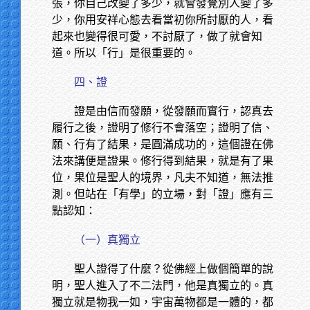
張，你自己改變了多少，就會發覺別人變了多
少，你用安祥心態去看當初你所討厭的人，看
起來也變得很可愛，不討厭了，做了就會知
道。所以「行」是很重要的。
四、證
證是由信而發願，從發願而實行，認真去
履行之後，證明了修行不會落空；證明了信、
願、行有了結果，是圓滿成功的，這個證在佛
法來講便是證果。修行得到結果，就是有了果
位，果位是聖人的境界，凡夫不知道，無法推
測。但站在「有學」的立場，對「證」應有三
點認知：
（一）真獨立
聖人證得了什麼？從佛經上做個簡單的說
明，聖人進入了不二法門，他是真獨立的。真
獨立就是物我一如，宇宙萬物都是一體的，都