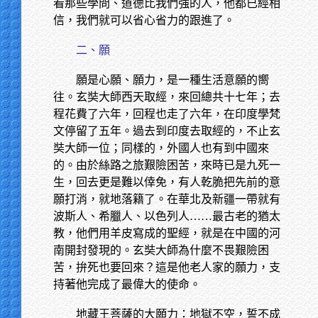
看那些學問、道德比我們強的人，他都已經相
信，我們就可以省心省力的跟進了。
二、願
願是心願、願力，是一種生活意願的嚮
往。玄奘大師西天取經，來回總共十七年；去
程花費了六年，回程也走了六年，在印度學梵
文停留了五年。過去到印度去取經的，不止玄
奘大師一位；同樣的，外國人也有到中國來
的。由於絲路之旅艱險困苦，來時已是九死一
生，回去更是難以倖免，有人乾脆把先前的意
願打消，就地落籍了。在華北及新疆一帶就有
波斯人、希臘人、以色列人……最古老的猶太
教，他們用羊皮寫成的聖經，就是在中國的河
南開封發現的。玄奘大師為什麼不畏艱險困
苦，拚死也要回來？這是他老人家的願力，支
持著他完成了最偉大的使命。
地藏王菩薩的大願力：地獄不空，誓不成