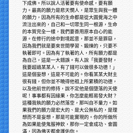
下成佛。所以說人活著要有使命感，要有願
力。最高的願力是悲天憫人，是眾生與我一體
的願力，因為所有的生命都是從大圓覺海之中
流注出來的，自己和一切眾生同一根源，生命
的本質完全一樣，我們要善用原本自心的能
源。在修行的途中對境起意，那並不是罪惡，
因為我們就是要來世間學習、鍛煉的，只要不
執著即可。因為有了執著的人，所有願力都是
為自己，這是一大錯誤。有人說「我要發財，
我要超過某某人，有了錢可以做很多功德！」
這是個妄想，這是不可能的。你看某某大財主
很有錢，但你並不曉得他祖上所累積的功德，
以及他前世的修持，說不定他是個墮落的天使
呢！事事都有因緣果，你怎麼能輕易發大財？
這種我執的願力必然落空，那叫自不量力。如
果我們的願力是宏大的、是大公無私的，是理
想而不是妄想，那是可能實現的。你的所做所
為如果能使鬼服神欽，那你一定會成功、會圓
滿，因為佛天都會護佑你。