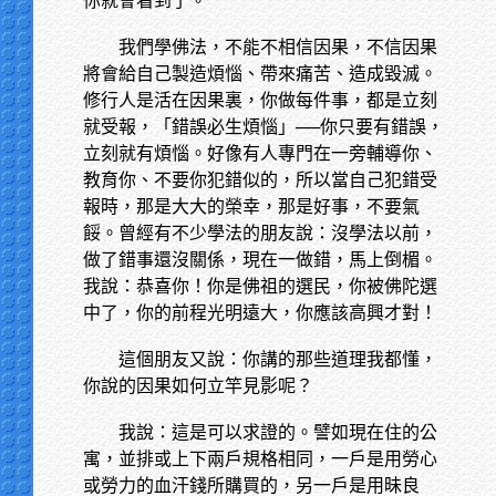
你就會看到了。
我們學佛法，不能不相信因果，不信因果
將會給自己製造煩惱、帶來痛苦、造成毀滅。
修行人是活在因果裏，你做每件事，都是立刻
就受報，「錯誤必生煩惱」──你只要有錯誤，
立刻就有煩惱。好像有人專門在一旁輔導你、
教育你、不要你犯錯似的，所以當自己犯錯受
報時，那是大大的榮幸，那是好事，不要氣
餒。曾經有不少學法的朋友說：沒學法以前，
做了錯事還沒關係，現在一做錯，馬上倒楣。
我說：恭喜你！你是佛祖的選民，你被佛陀選
中了，你的前程光明遠大，你應該高興才對！
這個朋友又說：你講的那些道理我都懂，
你說的因果如何立竿見影呢？
我說：這是可以求證的。譬如現在住的公
寓，並排或上下兩戶規格相同，一戶是用勞心
或勞力的血汗錢所購買的，另一戶是用昧良