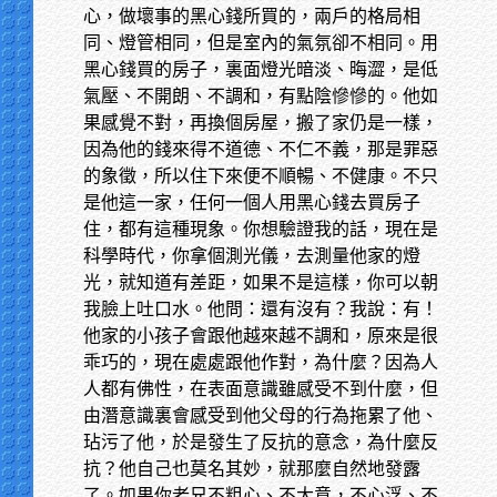
心，做壞事的黑心錢所買的，兩戶的格局相
同、燈管相同，但是室內的氣氛卻不相同。用
黑心錢買的房子，裏面燈光暗淡、晦澀，是低
氣壓、不開朗、不調和，有點陰慘慘的。他如
果感覺不對，再換個房屋，搬了家仍是一樣，
因為他的錢來得不道德、不仁不義，那是罪惡
的象徵，所以住下來便不順暢、不健康。不只
是他這一家，任何一個人用黑心錢去買房子
住，都有這種現象。你想驗證我的話，現在是
科學時代，你拿個測光儀，去測量他家的燈
光，就知道有差距，如果不是這樣，你可以朝
我臉上吐口水。他問：還有沒有？我說：有！
他家的小孩子會跟他越來越不調和，原來是很
乖巧的，現在處處跟他作對，為什麼？因為人
人都有佛性，在表面意識雖感受不到什麼，但
由潛意識裏會感受到他父母的行為拖累了他、
玷污了他，於是發生了反抗的意念，為什麼反
抗？他自己也莫名其妙，就那麼自然地發露
了。如果你老兄不粗心、不大意，不心浮、不