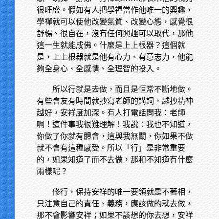
很旺盛。假如有人把學禪當作他唯一的興趣，
學禪就可以使他改變氣質、改變心態，感覺很
舒暢、很自在，沒有任何興趣可以取代，那他
這一生就能成佛。什麼是上上根器？這個就
是，上上根器就是他有心力、有意志力，他能
夠全身心、全感情、全理智的投入。
所以行就是去做，而且是恒常不斷地做。
有些會友有時間就抄寫老師的講詞，越抄精神
越好，安祥度加深。有人打電話問我：老師
啊！這件事我很難理解！我說：我也不知道，
你做了你就有體會，這與我無關，你如果不做
就不會有這種感受。所以「行」是非常重要
的，如果知道了而不去做，那和不知道有什麼
兩樣呢？
修行，保持安祥的唯一要領就是不著相，
只注意自己的責任、義務，應該做的就去做，
那不會影響安祥；如果不該想的你去想，安祥