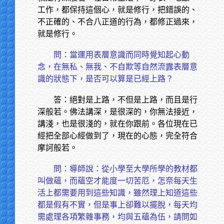
工作，都保持這個心，就是修行，把錯誤的、
不正確的、不合八正道的行為，都修正過來，
就是修行。
問：當運用表層意識而同時覺知起心動
念，在無私、無我、不自欺等自然流露表層意
識的狀態下，是否可以算是已經上路？
答：絕對是上路，不但是上路，而且是行
深般若。佛法講深，是很深的，你無法接近，
講淺，也是很淺的，就在你跟前。各位現在已
經把全部心經做到了，現在的心態，完全符合
摩訶般若。
問：導師說：從小學至大學所學的教材都
叫做蘊，而蘊空才能度一切苦厄，怎奈每天生
活上都需要用到這些知識，雖然理上知道這些
都是假有不實，但是事上卻難以擺脫，每天均
需處理各項繁雜事務，均與五蘊為伍，請問如