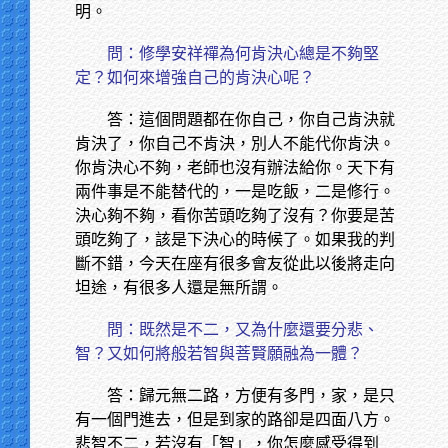
明。
問：修學安祥禪為何肯決心總是不夠堅
定？如何來增強自己的肯決心呢？
答：這個問題都在你自己，你自己肯決就
肯決了，你自己不肯決，別人不能代你肯決。
你肯決心不夠，老師也沒有辦法給你。天下有
兩件事是不能替代的，一是吃飯，二是修行。
決心夠不夠，看你苦頭吃夠了沒有？你要是苦
頭吃夠了，該是下決心的時候了。如果我的判
斷不錯，今天在座有很多會友從此以後將走向
坦途，有很多人還是無所謂。
問：既然是不二，又為什麼還要分悲、
智？又如何將般若智與菩賢願融為一體？
答：歸元無二路，方便有多門，家，是只
有一個門進去，但是到家的路卻是四面八方。
悲智不二，若沒有「智」，你怎麼感受得到