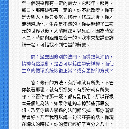
至一個硯臺都有一定的壽命，它那年、那月、
那日、那時破都有一定的，你不能改變。你不
是大聖人，你只要努力修行，修成之後，你才
能夠幫助他，生命是不滅的，你要超越了三次
元的世界以後，人隨時都可以見面，因為時空
不二，時間與距離是合一的。我本來想講更詳
細一點，可惜找不到恰當的辭彙。
問：過去因修別的法門，而導致氣沖頂，
精神有點混亂，是否可以藉由學安祥禪，而使
生命的循環系統恢復正常？或有更好的方式？
答：修行的方法，有所執就有所失，不管
你執著那裏，就有所損失，有所守就有所失
守，不管你守那一竅，都有副作用，所以禪根
本是個無為法。如果你能夠忘掉那些邪思妄
想，乃至你過去學過的法門都忘掉，那你漸漸
就會好。乃至我可以講一句很狂妄的話，你現
在聽法的時候，你的病已經好了百分之八十。