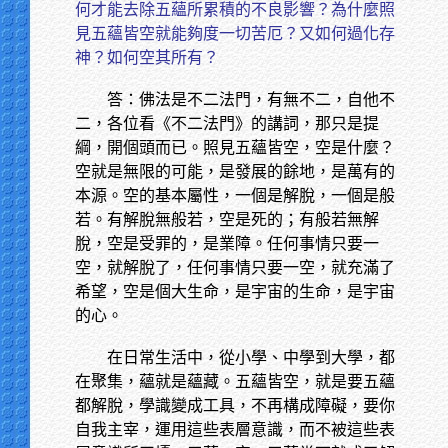
何才能去除五蘊所累積的不良影響？為什麼照
見五蘊皆空就能夠度一切苦厄？又如何過化存
神？如何空其所有？
答：佛法是不二法門，有無不二，自他不
二，各位看《不二法門》的講詞，那只是提
綱，開個頭而已。照見五蘊皆空，空是什麼？
空就是無限的可能，是發展的餘地，是萬有的
本源。空的基本屬性，一個是解脫，一個是般
若。有解脫無般若，空是死的；有般若無解
脫，空是受罪的，是業障。任何事情只要一
空，就解脫了，任何事情只要一空，就充滿了
希望，空是個大生命，是宇宙的生命，是宇宙
的心。
在日常生活中，從小學、中學到大學，都
在聚集，蘊就是蘊藏。五蘊皆空，就是要五蘊
都解脫，學識變成工具，不再構成障礙，要你
自我主宰，運用這些表層意識，而不被這些表