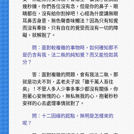
幾秒鐘，你們各位沒有念，但是你的鼻子、眼
睛都在，沒有給你割掉吧！心經為什麼講無眼
耳鼻舌身意、無色聲香味觸法？因為只有知覺
而沒有牽掛，只有自在的覺受而沒有一切的障
礙，就解脫了。
問：面對較複雜的事物時，如何確知那不
是仍含有我、法二執的純知覺？而又能恰如其
分？
答：面對複雜的問題，會有我法二執，那
就是功夫不到，孟老夫子說「雖千萬人吾往
矣」！不管人多人少事多事少都沒有關係，你
抱著心安無愧的心，無私無我的心，抱著秒秒
安祥的心去處理事情就對了。
問：十二因緣的起點，無明是怎樣來的
呢？