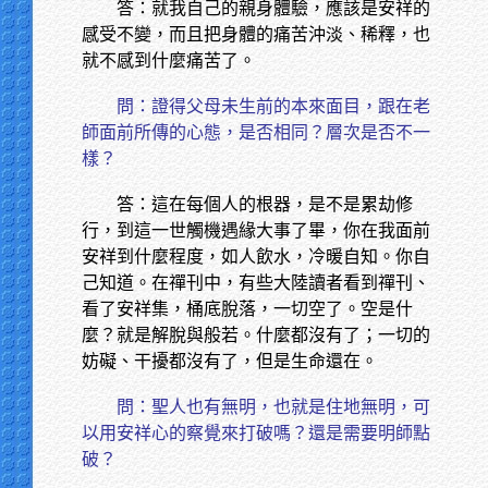
答：就我自己的親身體驗，應該是安祥的
感受不變，而且把身體的痛苦沖淡、稀釋，也
就不感到什麼痛苦了。
問：證得父母未生前的本來面目，跟在老
師面前所傳的心態，是否相同？層次是否不一
樣？
答：這在每個人的根器，是不是累劫修
行，到這一世觸機遇緣大事了畢，你在我面前
安祥到什麼程度，如人飲水，冷暖自知。你自
己知道。在禪刊中，有些大陸讀者看到禪刊、
看了安祥集，桶底脫落，一切空了。空是什
麼？就是解脫與般若。什麼都沒有了；一切的
妨礙、干擾都沒有了，但是生命還在。
問：聖人也有無明，也就是住地無明，可
以用安祥心的察覺來打破嗎？還是需要明師點
破？