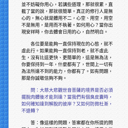
並不妨礙你用心，若講些道理，那就很累，直
截了當的說，那就很簡單。真正的修行人是無
心的，無心就是體用不二，心空、用空，用空
不是無用，是用而不執著。如何用心？當你出
現安祥時，你去體會日用的心，自然明白。
各位要是能夠一直保持現在的心態，就不
虛此行。如果能夠一直保持到老，就不虛此
生，沒有比這更快、更簡單的，這是無為法，
你要保持到一年，什麼都有了，世間上一切有
為法所達不到的能力，你都有了。如有問題，
那是你誠敬信夠不夠。
問：大慈大悲觀世音菩薩的境界是否必須
擺脫肉體後才能到達？當我們有個臭皮囊時，
如何確知達到解脫的彼岸？又如何防微杜漸，
不退轉？
答：像這樣的問題，答案都在你所提的問