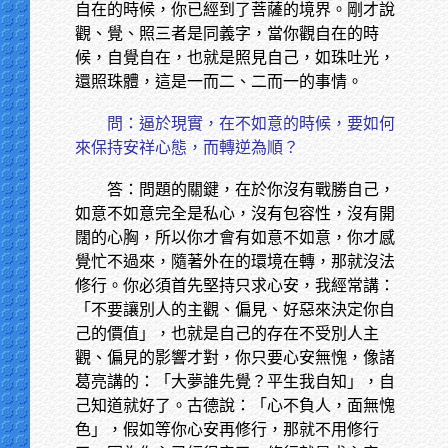
自在的時候，你已經到了菩薩的境界。剛才說
觀、覺、照三者是同義字，當你觀自在的時
候，自覺自在，也就是照見自己，如珠吐光，
還照珠體，這是一而二、二而一的事情。
問：逼於現實，在不如意的時候，要如何
來保持安祥心態，而轉逆為順？
答：問題的關鍵，在於你沒有戰勝自己，
如意不如意完全是私心，沒有包容性，沒有開
闊的心胸，所以你才會有如意不如意，你才感
覺忙不過來，隨著外在的環境在轉，那就沒法
修行。你必須首先堅持只求心安，我經常講：
「不要讓別人的主觀、偏見、好惡來決定你自
己的價值」，也就是自己的存在不受別人主
觀、偏見的影響才對，你只要心安無愧，像諸
葛亮講的：「大夢誰先覺？平生我自知」，自
己知道就好了。古德說：「心不負人，面無愧
色」，假如等你心安再修行，那就不用修行