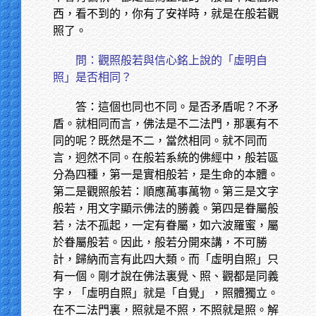
西，看不到的，你有了安祥時，就是在般若觀
照了。
問：觀照般若與信心銘上說的「虛明自
照」是否相同？
答：這個也同也不同。是否矛盾呢？不矛
盾。就相同而言，佛法是不二法門，那裏有不
同的呢？既然是不二，當然相同。就不同而
言，迥然不同。在般若系統的佛經中，般若區
分為四種，第一是實相般若，是生命的本體。
第二是觀照般若：順應萬事萬物。第三是文字
般若，用文字顯示佛法的勝義。第四是眷屬般
若，法不孤起，一定有眷屬，如六波羅蜜，屬
於眷屬般若。因此，般若分開來講，不可勝
計，歸納而言有此四大類。而「虛明自照」只
有一個。剛才說在佛法裏覺、照、觀都是同義
字，「虛明自照」就是「自覺」，照體獨立。
在不二法門裏，照就是不照，不照就是照。解