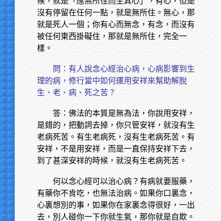
候，就是「應無所住而生其心」，有心，但是
沒有停留在任何一點，就是無所住。無心，那
就是死人一個；你有心而無念，有念，而沒有
被任何東西掛礙住，那就是無所住，完全一
樣。
問：有人說念心經治心病，心病影響到生
理的病，修行當中如何運用安祥來幫助解脫
生、老、病、死之苦？
答：佛法的本質是無為法，你說用安祥，
是錯的，把動詞去掉，你只管安祥，就沒有生
老病死苦。有生老病死，沒有生老病死苦。有
安祥，不是用安祥，而是一直保持安祥下去，
到了甚深安祥的時候，就沒有生老病死苦。
何以念心經可以治心病？有病就要服藥，
有藥你不肯吃，也無法治病。如果你口裏念，
心裏想別的事，如果你在家裏念得很好，一出
去，別人碰你一下你就生氣，那你就是自欺。