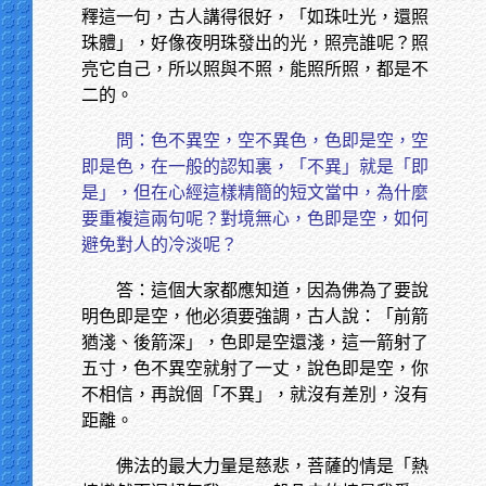
釋這一句，古人講得很好，「如珠吐光，還照
珠體」，好像夜明珠發出的光，照亮誰呢？照
亮它自己，所以照與不照，能照所照，都是不
二的。
問：色不異空，空不異色，色即是空，空
即是色，在一般的認知裏，「不異」就是「即
是」，但在心經這樣精簡的短文當中，為什麼
要重複這兩句呢？對境無心，色即是空，如何
避免對人的冷淡呢？
答：這個大家都應知道，因為佛為了要說
明色即是空，他必須要強調，古人說：「前箭
猶淺、後箭深」，色即是空還淺，這一箭射了
五寸，色不異空就射了一丈，說色即是空，你
不相信，再說個「不異」，就沒有差別，沒有
距離。
佛法的最大力量是慈悲，菩薩的情是「熱