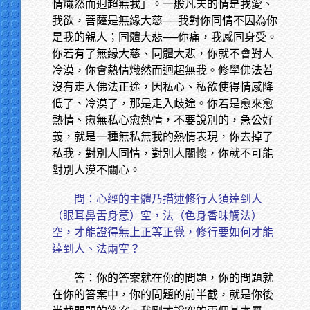
情熾然而迥超無我」。一般凡夫的情是我愛、
我欲，菩薩是無緣大慈──我對你同情不因為你
是我的親人；同體大悲──你痛，我感同身受。
你若有了無緣大慈、同體大悲，你就不會對人
冷漠，你會熱情熾然而迥超無我。修學佛法若
沒有走入佛法正途，因私心、私欲使得情感降
低了、冷漠了，那是走入歧途。你若是愈來愈
熱情、愈無私心愈熱情，不要說別的，急公好
義，就是一種無私無我的熱情表現，你去掉了
私我，對別人同情，對別人關懷，你就不可能
對別人漠不關心。
問：心經的主體乃描述修行人須達到人
（眼耳鼻舌身意）空，法（色身香味觸法）
空，才能證得無上正等正覺，修行要如何才能
達到人、法兩空？
答：你的答案就在你的問題，你的問題就
在你的答案中，你的問題的前半截，就是你後