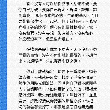
答：沒有人可以給你點破，點也不破，要
你自己打破，要你自己肯定、肯決、認知、認
同真我──那個原本的心態、生命的基因，而且
要能夠保住它，不起執，無明就打破了。修安
祥禪正確的途徑，傳心只能傳離執禪定，當下
沒有執著、沒有妄想、沒有雜念、沒有私心，
什麼都沒有了，但是生命還在。
在這個基礎上你要下功夫，天下沒有不勞
而獲的事情，沒有不付出就能獲得的。不想付
出，只想獲得，只能獲得牢獄之災。
你到了離執禪定，還要下一番功夫，還必
須去執，去執就是反省，找到了毛病在那裏？
然後你用時光倒流法，回溯你自己對不起那些
人？做錯那些事？如何彌補？如何改？彌補就
是消業障，我欠你錢我還了，障就消了，並且
要進一步改掉造成你錯誤的那種心態。你把一
切的執著都去掉了，那就是徹底打破無始無