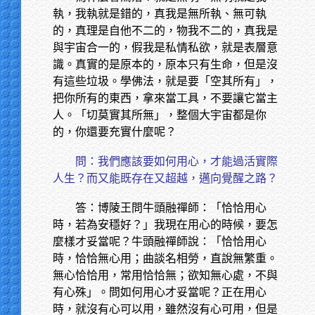
執，我執就是錯的，真我是無所執、無可執
的，真理是自他不二的，物我不二的，真我是
與宇宙合一的，假我是私情私欲，就是表層意
識。真實的是原本的，原本只有生命，但是沒
有這些垃圾。學佛法，就是要「空其所有」，
把你所有的東西，拿來當工具，不要讓它當主
人。「切莫實其所無」，整個大宇宙都是你
的，你還要充實什麼呢？
問：我們應該要如何用心，才能過活實際
人生？而又能既存在又超越，邁向覺醒之路？
答：博陵王問牛頭融禪師：「恰恰用心
時，若為安穩好？」我現在用心的時候，要怎
麼樣才妥當呢？牛頭融禪師說：「恰恰用心
時，恰恰無心用；曲談名相勞，直說無繁重。
無心恰恰用，常用恰恰無；欲知無心處，不與
有心殊」。問如何用心才妥當呢？正在用心
時，就沒有心可以用，雖然沒有心可用，但是