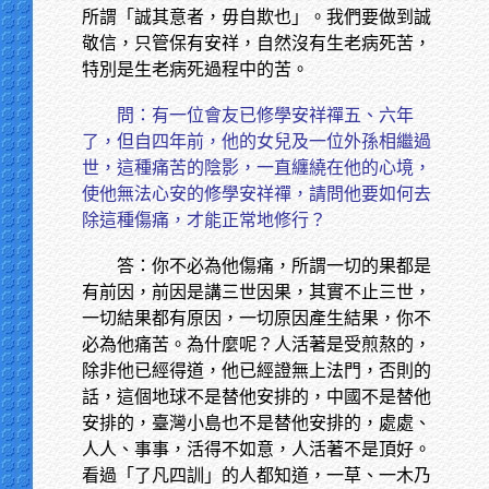
所謂「誠其意者，毋自欺也」。我們要做到誠
敬信，只管保有安祥，自然沒有生老病死苦，
特別是生老病死過程中的苦。
問：有一位會友已修學安祥禪五、六年
了，但自四年前，他的女兒及一位外孫相繼過
世，這種痛苦的陰影，一直纏繞在他的心境，
使他無法心安的修學安祥禪，請問他要如何去
除這種傷痛，才能正常地修行？
答：你不必為他傷痛，所謂一切的果都是
有前因，前因是講三世因果，其實不止三世，
一切結果都有原因，一切原因產生結果，你不
必為他痛苦。為什麼呢？人活著是受煎熬的，
除非他已經得道，他已經證無上法門，否則的
話，這個地球不是替他安排的，中國不是替他
安排的，臺灣小島也不是替他安排的，處處、
人人、事事，活得不如意，人活著不是頂好。
看過「了凡四訓」的人都知道，一草、一木乃