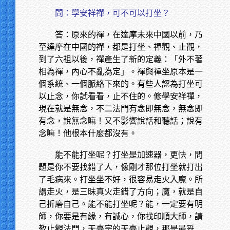
問：學安祥禪，可不可以打坐？
答：原來的禪，在達摩未來中國以前，乃
至達摩在中國的禪，都是打坐、禪觀、止觀，
到了六祖以後，禪產生了新的定義：「外不著
相為禪，內心不亂為定」。禪與禪坐原本是一
個系統、一個脈絡下來的。有些人認為打坐可
以止念，你試看看，止不住的。修學安祥禪，
現在就是無念，不二法門有念即無念，無念即
有念，說無念嘛！又不影響說話和聽話；說有
念嘛！他根本什麼都沒有。
能不能打坐呢？打坐是加速器，更快，問
題是你不要找錯了人，像剛才那位打坐就打出
了毛病來。打坐坐不好，很容易走火入魔。所
謂走火，是三昧真火走錯了方向；魔，就是自
己折磨自己。能不能打坐呢？能，一定要有明
師，你要是有緣，有誠心，你找印順大師，請
教止觀法門，天臺宗的天臺止觀，那是最妥