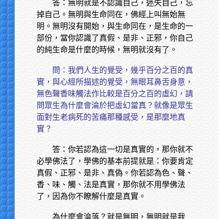
答：無明就是不認識自己，迷失自己，忘
掉自己。無明與生命同在，佛經上叫無始無
明。無明沒有開始，與生命同在，是生命的一
部份，當你認識了真假、是非、正邪，你自己
的純生命是什麼的時候，無明就沒有了。
問：我們人生的覺受，幾乎百分之百的真
實，與心經所描述的覺受，無眼耳鼻舌身意，
無色聲香味觸法作比較是百分之百的虛幻，請
問眾生為什麼會淪於把虛幻當真？就像是眾生
面對生老病死的苦痛那種感受，是那麼地真
實？
答：你若認為這一切是真實的，那你就不
必學佛法了，學佛的基本前提就是：你要肯定
真假、正邪、是非、真偽。你若認為色、聲、
香、味、觸、法是真實，那你就不用學佛法
了，因為你不瞭解什麼是真實。
為什麼會淪落？就是無明，無明就是我