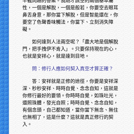
半截問題的答案。我剛才說空的兩個基本屬
性，一個是解脫，一個是般若，你要空去眼耳
鼻舌身意，那你當下解脫，但是智能還在，你
要空了色聲香味觸法，你當下、立刻消失障
礙。
如何達到人法兩空呢？「盡大地是個解脫
門，把手拽伊不肯入」。只要保持現在的心，
也就是安祥心，就是達到目地。
問：修行人應如何契入真空才算正確？
答：安祥就是正修的途徑，你要是安祥深
深、秒秒安祥、時時自覺、念念自知，這就是
你修行最好的要領。你時時自覺，如珠吐光，
還照珠體，發光自照；時時自覺、念念自知，
有個念頭，自己都知道，當你當下無念、無住
也無相了，這是什麼？這就是真正修行的契
入。