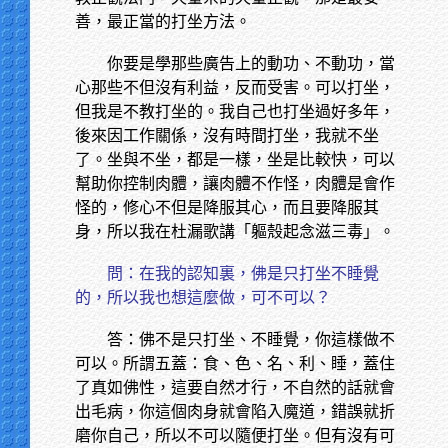
善，最正當的打坐方法。
你要是學那些廣告上的動功、不動功，當
心那些不但沒有利益，反而受害。可以打坐，
但我是不教打坐的。我自己也打坐過好多年，
後來因工作關係，沒有時間打坐，我就不坐
了。坐與不坐，都是一樣，坐是比較快，可以
幫助你控制肉體，讓肉體不作怪，肉體是會作
怪的，修心不但是降服其心，而且要降服其
身，所以我在杜漏歌講「軀殼起念滋三毒」。
問：在我的認知裏，佛是只打坐不睡覺
的，所以我也想這麼做，可不可以？
答：佛不是只打坐、不睡覺，你這樣做不
可以。所謂五蓋：食、色、名、利、睡，蓋住
了真如佛性，這要自然才行，不自然的話就會
出毛病，你這個肉身就會陷入魔道，錯誤就折
磨你自己，所以不可以隨便打坐。但有沒有可