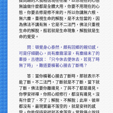
提問題的人我相信現在在座，以你現在的心態
無論做什麼都是全體大用，你要不用現在的心
態，你要去修是修不來的。所以你講無六根、
無六塵，重視生命的解脫，是不太恰當的，因
為佛法不講有無，它是不二法門，佛法只重視
生命的解脫，般若就是生命現象，解脫就是生
命的覺受。
問：頓覺身心泰然，頗有回鄉的親切感，
可是仔細觀心，尚有塵霧濛濛，有塵緣未了的
牽掛，古德說：「只今休去便休去，若覓了時
無了時」，難道要橫著心腸去了斷嗎？
答：當你橫著心腸去了斷時，那就表示不
能了斷。不二法門，了斷就是不了斷，當下就
了斷，佛法要你離邊見，了與不了都是邊見。
你學安祥禪，你照心經修行，都沒有邊見。沒
有什麼了、不了；解脫、不解脫；此岸、彼岸
都沒有，最現實最不落空的，就是安祥的感
受，你能保持安祥就不會落空。當我停止說話