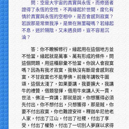
問：空是大宇宙的真實與永恆，而修道者
證得了永恆的空性，不再緣起於世間，度化有
情於真實與永恆的空相中，是否會感到寂寞？
若說那是常樂我淨，是樂在無罣礙嗎？若緣起
不息，迷於隔陰，又未遇良師，豈不容易沉
淪？
答：你不瞭解修行，緣起用在這個地方並
不恰當，緣起就是萬事、萬有形成的條件，問
這個問題，用這種辭彙不恰當。你說人會寂寞
嗎？因為有我才寂寞，我執沒有斷是會感到寂
寞，不甘寂寞也不能學佛。前幾年講牧牛圖
頌，這個太淺了，如果要講，我要擴大，我講
牛的禮贊，借題發揮，借用牛來講人天一貫，
世法、佛法一齊講；那就是說，你想獲得必須
先付出，你不想付出，只想獲得，那是賊，你
要不付出寂寞，你也難證安祥。釋迦牟尼他老
人家，付出了江山，付出了社稷，付出了享
受，付出了權勢，付出了一切別人夢寐以求得