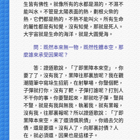
生皆有佛性。就像所有的水都是濕的，不濕不
能叫水。不管是太陽表面的熱，劃根火柴的
熱，它們都是熱的，不熱不能叫火。所有生命
的屬性都是有知覺，沒有知覺，那就是死人。
大宇宙就是生命的海洋，就是大圓覺海。
問：既然本來無一物，既然性體本空，那
麼誰來承受因果呢？
答：證道歌說，「了即業障本來空」，你
要了了，沒有我了，業障往那裏放呢？我在觀
潮隨筆中寫垛生招箭，在射擊場，你豎個靶，
子彈就打你，沒有了靶，子彈打誰呢？打別人
不干你的事。你要豎起來，那就吃子彈，豎與
不豎，就是有我與無我，執著我，就有業報，
沒有我，往那裏報呢？所以證道歌說：「了即
業障本來空，未了還須償夙債」，你過去欠的
債，還是要還。沒有人了，向那裏討債？人
在，就必須還，因果也是這樣子。