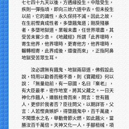
七七四十九天以後，方遇緣投生。中陰受生，
疾則一彈指頃，即向三途六道中去。但未投生
以前，它的識性，永久保持不滅。因此之故，
在生前慳貪成性者，多墮餓鬼道；剛戾殘暴
者，多墮地獄道。業報未盡，任世界壞盡，其
受苦未嘗少息。《地藏經》所謂「此界壞時，
寄生他界，他界壞時，更寄他方，他界壞時，
輾轉相寄，此界成後，還復而來」，正指阿鼻
地獄受苦眾生耳。
汝必謂無有餓鬼、地獄兩惡道，佛假設此
說，特用以勸善而儆不善，則《寶藏經》何以
說：「無量劫前，有一惡國，名曰『棄老』，
有大臣最孝，密作地室，將其父藏之。一日天
神化作餓人，連骸柱骨而來，問言：世有餓
人，更慘於我者否？臣往問父，以期詳答，父
言：人若慳貪嫉妒，得墮餓鬼中，百千萬歲，
不聞漿水之名，舉動骨節火燃，如此餓火，當
勝汝百千萬倍。天神又化一人，手腳杻械，項