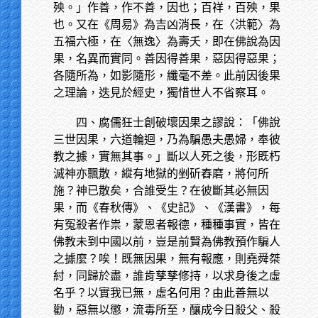
殃。」作善，作不善，因也；百祥，百殃，果
也。又在《周易》為吉凶消長，在〈洪範〉為
五福六極，在〈無逸〉為壽夭，即在佛說為因
果，名異而實同。善因得善果，惡因得惡果；
各隨所為，如影隨形，纖毫不差。此前因後果
之理論，迭見於經史，獨惜世人不省察耳。
四、腐儒狂士創破壞因果之謬說：「佛說
三世因果，六道輪迴，乃為騙愚夫愚婦，奉彼
教之據，實無其事。」斷以人死之後，形既朽
滅神亦飄散，縱有地獄的剉斫舂磨，將何所
施？神已散矣，合誰受生？在彼斷其必無因
果，而《春秋傳》、《史記》、《漢書》，每
有冤殺者作祟，蒙恩者報德，種種事實，皆在
佛教未到中國以前，豈是前賢為佛教預作騙人
之據麼？唉！既無因果，無有報應，則堯舜桀
紂，同歸於盡，誰肯孳孳修持，以求身後之虛
名乎？以實我已無，虛名何用？由此善無以
勸，惡無以懲，流毒所至，釀成今日殺父、殺