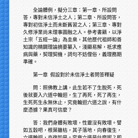
全論體例，擬分三章：第一章、所設問
答，專對未信淨土之人；第二章、所設問答，
專對初信淨土而未斷舊習之人；第三章、專對
久修淨業尚未理事圓融之人。參考書籍，以淨
土宗「五經一論」為圭臬，其他歷代祖師和善
知識的精闢理論摘要纂入，淺顯易解，祇求應
病與藥，契理契機，詞句不妨俚俗，義理務期
準確。
第一章
假設對於未信淨土者問答釋疑
問：照佛教上講，此生若不了生脫死，死
後就要入六道中輪迴，生了再死，死了再生，
生死死生永無休止，究竟輪迴六道之說，有什
麼憑據？果真可信麼？
答：我們身體有敗壞，性靈沒有敗壞。譬
如五穀吧，根葉雖枯，其子落地，向春復生，
六道輪迴，亦復如是。究竟六道是什麼呢？即