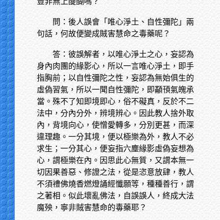
豈非無上醍醐嗎？
問：後人誤會「唯心淨土、自性彌陀」兩
句話，何故便變成賊害慧命之毒藥呢？
答：彼誤解者，以唯心淨土之心，妄認為
身內肉團的緣影心，所以一言唯心淨土，即手
指胸前；以自性彌陀之性，妄認為無始俱生的
虛偽習氣，所以一聞自性彌陀，即顢頇氣魄承
當。殊不了知即境即心，俗不礙真，反於不二
法中，分內分外，辨境辨心。因此教人捨外取
內，背境向心，使憎愛轉多，分別更甚，而深
違理趣。一分其境，便以極樂為外，教人不必
求生；一分其心，便妄指六塵緣影虛偽妄想為
心，謂極樂在內。因思此心無質，又謂本無一
切因果善惡、修證之法，從是恣意放肆，教人
不須禮佛燒香燃燈誦經懺願等，種種善行，謂
之著相。似此壞亂佛法，自誤誤人，終成大法
魔殃，寧非賊害慧命的毒藥耶？