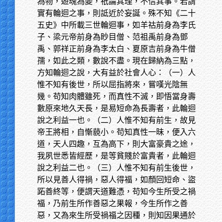
為物，遊魂為變，祇論其理，不信其事。若謂
實有輪迴之事，則詆近於妄誕。殊不知《二十
五史》中所載三世輪迴事，如羊祜前身為李氏
子、梁元帝前身為眇目僧、范祖禹前身為鄧
禹、郭祥正前身為李太白、夏原吉前身為牛僧
孺，如此之類，數說不盡。現在歸納為三點，
方知輪迴之說，大有益於社會人心：（一）人
惟不知有後世，所以屈指將來，嘗嘆光陰無
幾。苟知肉體雖死，而真性不滅，即悟當身壽
數原來地久天長，是易短命為長壽者，此輪迴
說之利益一也。（二）人惟不知有前生，故見
帝王將相，自慚藐小。苟知真性一昧，便入六
道，天人四趣，互為高下，則大富豪貴之途，
我夙世悉皆經歷，是等貧賤於富貴者，此輪迴
說之利益二也。（三）人惟不知有前生後世，
所以見善人得禍，惡人得福，如顏回短命、盜
跖善終等，便謂天道難憑，苟知今生所受之禍
福，乃前生所作善惡之果報，今生所作之善
惡，又為來生所受禍福之因種，則知因果通於