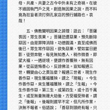
母、共產、共妻之古今中外未有之奇禍。在彼
不過固執門戶之見，創造無因果之說，而不料
竟為狂妄者流打倒孔家店的預行鋪路也。哀
哉！
五、佛教闡明因果之諦理：語云：「菩薩
畏因，眾生畏果。」菩薩恐遭惡果，預先斷除
惡因。由是罪障消除，功德圓滿，直至成佛而
後已。眾生常作惡因，欲免惡果，譬如當日避
影，徒勞奔馳，每見無知愚人，稍作微善，即
望大福，一遇逆境，便謂作善獲殃，無有因
果。從茲退悔善心，反謗佛法。豈知報通三
世，轉變由心之奧旨麼？報通三世者，現生作
善作惡，現生獲福獲殃，謂之「現報」。今生
作善作惡，來生獲福獲殃，謂之「生報」。今
生作善作惡，第三生，或第四生，或十百千萬
生，或至無量無邊大劫後，方受福受殃者，謂
之「後報」。後報則遲早不定，但凡所作業，
決無不報者。俗語說；「善惡到頭終有報，只