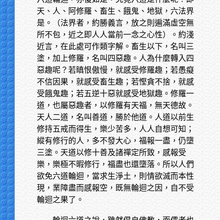
天、人、阿修羅、畜生、餓鬼、地獄，六法界
是。（法界者，約勝義言，放之則遍滿虛空無
所不包，近之即人人當前一念之心性）。約淺
近言，在此處可作類字解。畜生以下，名叫三
塗，加上修羅，名叫四惡趣。人為什麼轉入四
惡趣呢？若瞋恨傲慢，就感受修羅趣；若愚癡
不信因果，就感受畜生趣；若慳貪不捨，就感
受餓鬼趣；若五逆十惡就感受地獄趣。修羅一
道，也屬惡趣者，以修羅有天福，無天德故。
天人二道，名叫善道，勝於他道。人道以前生
修持五戒而得生，樂少苦多，人人自想可知；
縱有修行的人，多不發大心，福報一盡，仍墮
三塗。天道以修十善及諸禪定所致，感報受
樂，樂極不暇修行，福盡也還墮落。所以人們
欲免六道輪迴，當求生淨土，則情欲滅而本性
現，業障盡而感報空，既無輪迴之因，自不受
輪迴之果了。