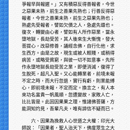
爭報早與報遲。」又有積惡反得善報者，今世
之惡果未熟，前生之善果先熟也；行善反得惡
報者，今世之善果未熟，前生之惡果先熟也；
熟處先受報者，譬如欠債之人，急處先還也。
復次，轉變由心者，譬如有人所作惡業，當永
墮地獄，長劫受苦，其人後來生大慚愧，發大
菩提心，改惡修善，誦經念佛，自行化他，求
生西方。由是之故，現生或被人輕賤，或稍得
病苦，或略受貧窮，與彼一切不如意事。先所
作永墮地獄長劫受苦之業，即便消滅，復得了
生脫死，超凡入聖。又心能轉業者，前境未報
不定之時，而大行忽退，實行有虧，則業能縛
心，即前境未報，不定而定。換言之，有人本
來功名富貴一帆風順，忽遭變故，家敗人亡，
比比皆是。此因因果果之理，惟諸佛菩薩，方
能洞知灼見，吾輩凡夫，唯有諦信不疑而已。
六、因果為挽救人心世道之大權：印光大
師說：「因果者，聖人治天下，佛度眾生之大