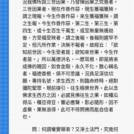
況我佛所說三世因果，乃發揮因果之究竟者。
三世因果者，現在作善作惡，現生獲福獲殃，
謂之現報。今生作善作惡，來生獲福獲殃，謂
之生報。今生作善作惡，第二生，第三生，第
四生，或十生百生千萬生，或至無量無邊劫
後，方受福受殃者，謂之後報。後報則遲早不
定，但凡所作業，決無不報者。故經云：「欲
知前世因，今生受者是；欲知來世果，今生作
者是。」所以萬德洪名，一歷耳根，即是將來
成佛的親因，如食金剛，永久不化。散心稱名
者，福德善根，俱不可思議，況具足深信切
願，專持名號，求生西方，則臨命終時，絕對
彌陀聖眾，現前接引，往生極樂世界。此以念
佛求生西方之因，必感見佛往生之果，如種瓜
得瓜，種豆得豆，響必應聲，影必隨形，因不
虛棄，果無浪得，此可不待問佛而能自信者
也。
問：何謂權實頓漸？又淨土法門，究竟何