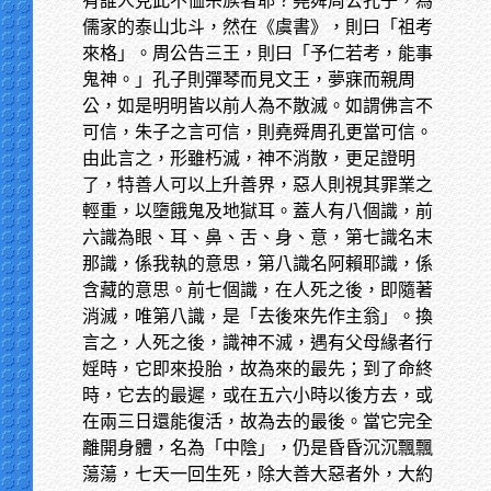
有誰人見此不恤宗族者耶？堯舜周公孔子，為
儒家的泰山北斗，然在《虞書》，則曰「祖考
來格」。周公告三王，則曰「予仁若考，能事
鬼神。」孔子則彈琴而見文王，夢寐而親周
公，如是明明皆以前人為不散滅。如謂佛言不
可信，朱子之言可信，則堯舜周孔更當可信。
由此言之，形雖朽滅，神不消散，更足證明
了，特善人可以上升善界，惡人則視其罪業之
輕重，以墮餓鬼及地獄耳。蓋人有八個識，前
六識為眼、耳、鼻、舌、身、意，第七識名末
那識，係我執的意思，第八識名阿賴耶識，係
含藏的意思。前七個識，在人死之後，即隨著
消滅，唯第八識，是「去後來先作主翁」。換
言之，人死之後，識神不滅，遇有父母緣者行
婬時，它即來投胎，故為來的最先；到了命終
時，它去的最遲，或在五六小時以後方去，或
在兩三日還能復活，故為去的最後。當它完全
離開身體，名為「中陰」，仍是昏昏沉沉飄飄
蕩蕩，七天一回生死，除大善大惡者外，大約