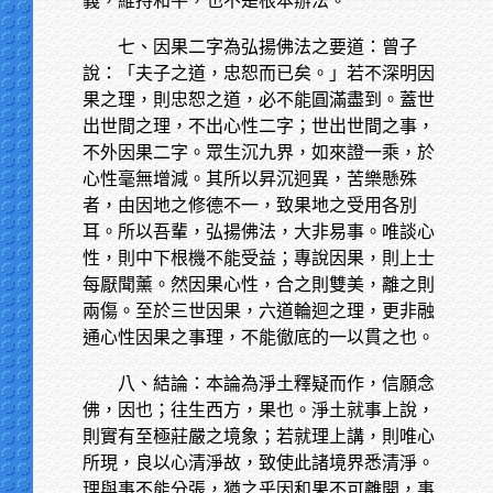
義，維持和平，也不是根本辦法。
七、因果二字為弘揚佛法之要道：曾子
說：「夫子之道，忠恕而已矣。」若不深明因
果之理，則忠恕之道，必不能圓滿盡到。蓋世
出世間之理，不出心性二字；世出世間之事，
不外因果二字。眾生沉九界，如來證一乘，於
心性毫無增減。其所以昇沉迥異，苦樂懸殊
者，由因地之修德不一，致果地之受用各別
耳。所以吾輩，弘揚佛法，大非易事。唯談心
性，則中下根機不能受益；專說因果，則上士
每厭聞薰。然因果心性，合之則雙美，離之則
兩傷。至於三世因果，六道輪迴之理，更非融
通心性因果之事理，不能徹底的一以貫之也。
八、結論：本論為淨土釋疑而作，信願念
佛，因也；往生西方，果也。淨土就事上說，
則實有至極莊嚴之境象；若就理上講，則唯心
所現，良以心清淨故，致使此諸境界悉清淨。
理與事不能分張，猶之乎因和果不可離開，事