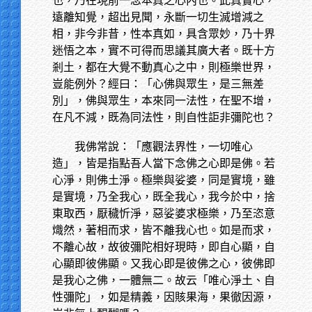
也，乃在現前一念本真之心內也。此真實心，
遠離知覺，超出見聞，永斷一切生滅增減之
相，非今非昔，性本真如，具含眾妙，乃十界
迷悟之本，實不可得而思議其廣大者。既十方
剎土，都在大覺不動真心之中，則極樂世界，
豈能例外？經曰：「心佛與眾生，是三無差
別」，佛與眾生，本來同一法性，在聖不增，
在凡不減，既為同法性，則自性詎非彌陀也？
我佛常說：「應觀法界性，一切唯心
造」，皆是指點吾人當下念佛之心即是佛。若
心淨，則佛土淨。極樂與娑婆，同是實境，雖
是實境，乃全我心，既全我心，我今於中，捨
東取西，厭穢忻淨，惡娑婆求極樂，乃至恣意
熾然，著相而求，皆不離我心也。如是而求，
不離心故，故彼彌陀相好現時，即自心顯，自
心顯即彼佛顯。又我心即是彼佛之心，彼佛即
是我心之佛，一體無二。故云「唯心淨土、自
性彌陀」，如是精義，因賅果海，果徹因源，