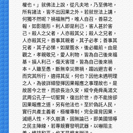
權也。」就佛法上說，從凡夫地，乃至佛地，
所有諸法，皆不出因果之外。若就世法上講，
何獨不然呢？禍福無門，唯人自召，善惡之
報，如影隨形。利人即是利己，害人甚於害
己。殺人之父者，人亦殺其父；殺人之兄者，
人亦殺其兄。善事其親者，其子必孝；善事其
兄者，其子必悌。如屋簷水，後必繼前。由是
觀之，孝親敬兄，愛人利物，皆為自己後來福
基。損人利己，傷天害理，皆為自己後來禍
本。人雖至愚，斷無幸災樂禍，趨凶避吉者，
而究其所行，適得其反，何也？因他未遇明理
之人，為彼詳細發揮因果報應之事理故也。是
故居今之世，而欲長治久安，縱令堯舜禹湯文
武周公孔子一切聖賢，復出於世，亦不能捨卻
因果報應之道，另有他法也。至於偽託人民，
實行共產主義者，極權專制，完全違背因果，
滅絕人性，不久崩潰，固無論已，即美國領導
之民主陣線，若專競賽發明武器，以嚇阻主