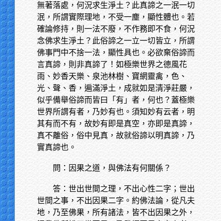
無著落處，何況求生淨土？此真諦之一泯一切
泯，所謂實際理地，不受一塵，顯性體也。若
確論修持，則一法不廢，不作務即不食，何況
念佛求生淨土？此俗諦之一立一切皆立，所謂
佛事門中不捨一法，顯性具也。必欲棄俗諦而
言真諦，則非真諦了！如極樂世界之德風花
雨、妙香天樂、泉池林樹、寶網靈禽，色、
光、聲、香，遍滿淨土，成就如是清淨莊嚴，
似乎備舉俗諦而皆曰「有」者，何也？蓋極樂
世界所謂有者，乃妙有也。須知妙有云者，明
其有而不有，故妙有即是真空，亦即是真諦，
真不離俗，俗中見真，故就俗諦以明真諦，乃
實真諦也。
問：因果之道，與佛法有何關係？
答：世出世間之理，不出心性二字；世出
世間之事，不出因果二字。約佛法論，從凡夫
地，乃至佛果，所有諸法，皆不出因果之外，