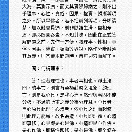
大海，莫測深廣，而究其實際歸納之，則不出
乎理事、心性、真俗、因果、權實、頓漸等項
之外。所以學佛者，若不把前列等項，分晰清
楚，加以融會貫通，則非隨語生滯，自相矛
盾，即必囫圇吞棗，不知其味，因此在正式答
解問題之前，先作一方便，將理事、性相、真
俗、因果、權實、頓漸等界說，略作分晰融通
其意義，則答覆本問題時，自可迎刃而解了。
問：何謂理事？
答：理者理性也，事者事相也。淨土法
門，約事言，則實有至極莊嚴之境象；約理
言，則是我心具，是我心造。然理與事固不能
分張，不過約所重之義分事分理耳。心具者，
自心原具此理；心造者，依心具之理而起修，
則此理方能顯，故名為造。心具即理體，心造
即事修；心具即是心是佛，心造即是心作佛。
是心作佛，即稱性起修；是心是佛，即全修在