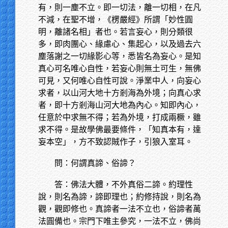
有，則一塵不立。即一切法，離一切相，在凡
不減，在聖不增，《楞嚴經》所謂「妙性圓
明，離諸名相」者也。若言妄心，則分類很
多，即肉團心、緣慮心、集起心，以及過去六
塵落謝之一切緣影心等，悉皆名為妄心。是知
真心可名唯心自性，若妄心則無土可生，無佛
可見，又何唯心自性可說。淨業中人，向妄心
求者，以山河大地十方剎海為外境；向真心求
者，即十方剎海山河大地為內心。知即內心，
任意於中求無不得；若為外境，打成兩橛，雖
求不得。是故學佛最要條件，「知真本有，達
妄本空」，方不致認賊作子，引狼入室耳。
問：何謂真諦、俗諦？
答：佛法大體，不外真俗二諦。約理性
說，則名為諦，諦即理也；約修持說，則名為
觀，觀即修也。真諦者一法不立也，俗諦者萬
法圓備也。宗門下唯主參究，一法不立，佛尚