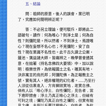
五、結論
問：祖師的原意，後人的誤會，業已明
了，究應如何簡明辨正呢？
答：不必另立理論，便可駁斥，即將此二
語破句，讀作：何為唯心？則淨土是；何為自
性？則彌陀是。所以然者，不到淨土，焉證唯
心？現在妄想不名心也；不見彌陀，安了自
性？現在業識不名性也。此千古久諱之公案，
蓮池、蕅益諸大師，皆痛辨之，晚學曾會通其
意，在拙著〈持名念佛四大要領〉中，加以說
明：極樂世界，為依報國土之名，確其有地，
決非寓言的烏托邦；阿彌陀佛，為正報教主之
號，實有其人，絕非權現的幻化者。
......乃至行
人須從信裏進入，方肯腳踏實地，老實念佛。
倘有人以「唯心淨土、自性彌陀」見告者，當
下應即體會：淨土乃真正唯心之淨土，但確有
可到之境；彌陀乃真正自性之彌陀，但實有能
見之佛。夫所以反覆詳辨唯心、自性者，為欲