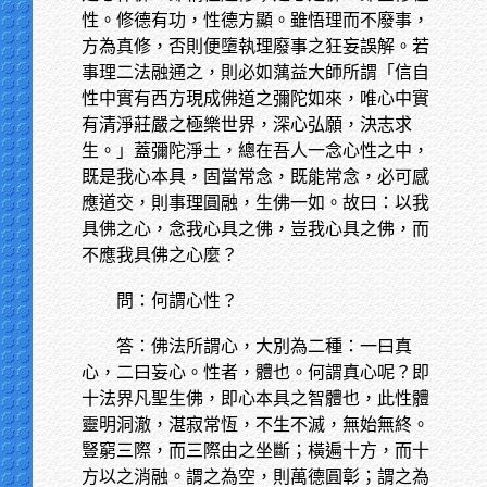
性。修德有功，性德方顯。雖悟理而不廢事，
方為真修，否則便墮執理廢事之狂妄誤解。若
事理二法融通之，則必如蕅益大師所謂「信自
性中實有西方現成佛道之彌陀如來，唯心中實
有清淨莊嚴之極樂世界，深心弘願，決志求
生。」蓋彌陀淨土，總在吾人一念心性之中，
既是我心本具，固當常念，既能常念，必可感
應道交，則事理圓融，生佛一如。故曰：以我
具佛之心，念我心具之佛，豈我心具之佛，而
不應我具佛之心麼？
問：何謂心性？
答：佛法所謂心，大別為二種：一曰真
心，二曰妄心。性者，體也。何謂真心呢？即
十法界凡聖生佛，即心本具之智體也，此性體
靈明洞澈，湛寂常恆，不生不滅，無始無終。
豎窮三際，而三際由之坐斷；橫遍十方，而十
方以之消融。謂之為空，則萬德圓彰；謂之為