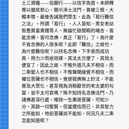
土三資糧——信願行——以信字為首。本師釋
尊以徹底悲心，開示淨土法門，普被三根，大
暢本懷，最後告誡我們眾生，此為「易行難信
之法」。所謂「易行」，人人皆知，男女老幼
智愚貧富貴賤等人，無論忙碌閒暇的場合，皆
能念佛，皆可念佛，真正「易行」了。為什麼
不肯念佛的人很多呢？此即「難信」之故也。
為什麼難信呢？以持名念佛，下手易而成功
高，用力少而收效速，其法太方便了，其效太
便宜了，因此之故，不惟外道凡夫不相信，而
二乘聖人也不相信，不惟聲聞緣覺不相信，而
權位菩薩也不相信。竟使我佛無上妙法，不能
普及大眾化，甚至視為消極厭世的老太婆的勾
當，豈不太可哀嗎？殊不知持名念佛法門，乃
諸佛甚深行處，唯除一生果遂菩薩，可知少
分，其餘一切聖賢，但當遵信而已，非其智力
之所能知，地前菩薩尚不能知，何況凡夫二乘
怎能知道呢？