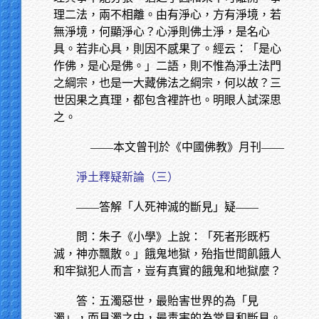
理二法，兩不相離。由有淨心，方有淨境，若
無淨境，何顯淨心？心淨則佛土淨，是名心
具。若非心具，則因不感果了。經云：「是心
作佛，是心是佛。」二語，則不惟為淨土法門
之綱宗，也是一大藏佛法之綱宗，何以故？三
世因果之真理，都包含裡許也。明眼人試深思
之。
——本文曾刊於《中國佛教》月刊——
淨土釋疑新論（三）
——答解「人死神滅的斷見」疑——
問：朱子《小學》上說：「死者形既朽
滅，神亦飄散。」餓鬼地獄，殆指世間飢餓人
和牢獄犯人而言，豈有真實的餓鬼和地獄麼？
答：五濁惡世，最貽害世界的為「見
濁」，而見濁之中，最毒害的為常見和斷見。