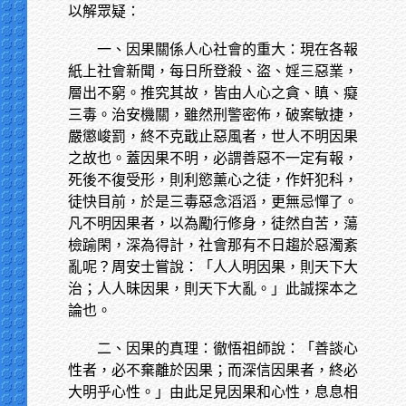
以解眾疑：
一、因果關係人心社會的重大：現在各報
紙上社會新聞，每日所登殺、盜、婬三惡業，
層出不窮。推究其故，皆由人心之貪、瞋、癡
三毒。治安機關，雖然刑警密佈，破案敏捷，
嚴懲峻罰，終不克戢止惡風者，世人不明因果
之故也。蓋因果不明，必謂善惡不一定有報，
死後不復受形，則利慾薰心之徒，作奸犯科，
徒快目前，於是三毒惡念滔滔，更無忌憚了。
凡不明因果者，以為勵行修身，徒然自苦，蕩
檢踰閑，深為得計，社會那有不日趨於惡濁紊
亂呢？周安士嘗說：「人人明因果，則天下大
治；人人昧因果，則天下大亂。」此誠探本之
論也。
二、因果的真理：徹悟祖師說：「善談心
性者，必不棄離於因果；而深信因果者，終必
大明乎心性。」由此足見因果和心性，息息相