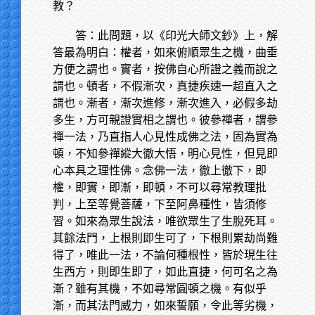
教？
答：此問題，以《印光大師文鈔》上，解
答最為明白：權者，如來俯順眾生之機，曲垂
方便之謂也。實者，按佛自心所證之義而說之
謂也。頓者，不假漸次，真捷疾速一超直入之
謂也。漸者，漸次進修，漸次進入，必假多劫
多生，方可親證實相之謂也。彼參禪者，謂參
禪一法，乃直指人心見性成佛之法，固為實為
頓，不知參禪縱大徹大悟，明心見性，但見即
心本具之理性佛。念佛一法，徹上徹下，即
權，即實，即漸，即頓，不可以尋常教理批
判，上至等覺菩薩，下至阿鼻種性，皆須修
習。如來為眾生說法，唯欲眾生了生脫死耳。
其餘法門，上根則即生可了，下根則累劫尚難
得了，唯此一法，不論何種根性，皆於現生往
生西方，則即生即了，如此直捷，何可名之為
漸？雖有其機，不如尋常圓頓之機。有似乎
漸，而其法門威力，如來誓願，令此等劣機，