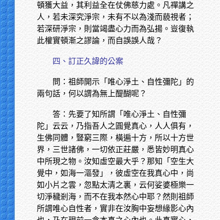
頓獲大益，其利益全在仗佛慈力處。凡禪講之
人，若未深究淨宗，未有不以為淺而藐視者；
若深研淨宗，則當竭盡心力而為弘揚。豈復執
此權實頓漸之謬論，而自誤誤人哉？
四、訂正久諱的公案
問：祖師開示「唯心淨土、自性彌陀」的
兩句話，何以謂為無上醍醐呢？
答：先要了知所謂「唯心淨土、自性彌
陀」云云，乃指吾人之圓覺真心，人人俱有，
生佛同體，豎窮三際，橫遍十方，所以十方世
界，三世諸佛，一切依正莊嚴，悉皆妙明真心
中所現之物。汝知虛空最大乎？那知「空生大
覺中，如海一漚發」，彼虛空在我真心中，尚
如小片之雲，忽點太清之裏，云何娑婆極樂一
切淨穢剎海，而不在我本然心中耶？然則祖師
所謂唯心自性者，實非在汝胸中妄想緣影心內