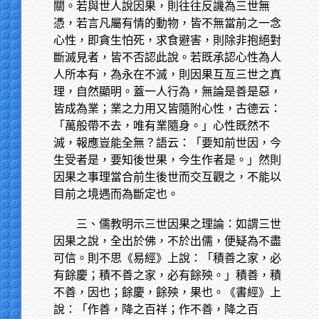
關。若與世人說因果，則往往反譏為三世無
憑，若言凡屬有情的動物，皆不無當前之一念
心性，即貪生怕死，求食避害，則除非抱絕對
斷滅見者，皆不否認此說。若既承認心性為人
人所本有，為永在不滅，則因果互亙三世之真
理，自然顯明。蓋一人行為，無論是善是惡，
皆成為業；業之力用又皆隨附心性，古德云：
「萬般帶不去，唯有業隨身。」心性既然不
滅，報應豈能全無？語云：「要知前世因，今
生受者是，要知後世果，今生作者是。」然則
因果之事理當合前生後世而交互觀之，不能以
目前之境遇而為斷定也。
三、儒教明示三世因果之理論：如謂三世
因果之說，全出於佛，不於出儒，便疑為不盡
可信。則不思《易經》上說：「積善之家，必
有餘慶；積不善之家，必有餘殃。」積善，積
不善，因也；餘慶，餘殃，果也。《書經》上
說：「作善，降之百祥；作不善，降之百