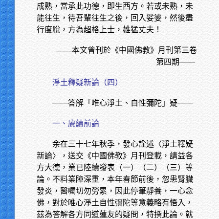
成熟，當承此功德，即生西方。若或未熟，未
能往生，待吾輩往生之後，回入娑婆，然後盡
行度脫，方為超格上士，雄猛丈夫！
——本文曾刊於《中國佛教》月刊第三卷
第四期——
淨土釋疑新論（四）
——答解「唯心淨土、自性彌陀」疑——
一、賡續前論
余在三十七年秋季，發心詮述〈淨土釋疑
新論〉，送交《中國佛教》月刊登載，請益各
方大德，業已陸續發表（一）（二）（三）等
論。不料業障深重，本年春節前後，忽患腎臟
發炎，醫囑切勿勞累，因此停筆靜養，一心念
佛，對於唯心淨土自性彌陀等意義略有悟入，
茲為答解各方同道蓮友的疑問，特撰此論。就