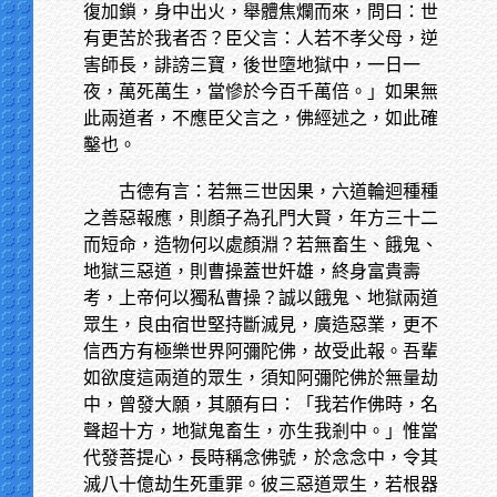
復加鎖，身中出火，舉體焦爛而來，問曰：世
有更苦於我者否？臣父言：人若不孝父母，逆
害師長，誹謗三寶，後世墮地獄中，一日一
夜，萬死萬生，當慘於今百千萬倍。」如果無
此兩道者，不應臣父言之，佛經述之，如此確
鑿也。
古德有言：若無三世因果，六道輪迴種種
之善惡報應，則顏子為孔門大賢，年方三十二
而短命，造物何以處顏淵？若無畜生、餓鬼、
地獄三惡道，則曹操蓋世奸雄，終身富貴壽
考，上帝何以獨私曹操？誠以餓鬼、地獄兩道
眾生，良由宿世堅持斷滅見，廣造惡業，更不
信西方有極樂世界阿彌陀佛，故受此報。吾輩
如欲度這兩道的眾生，須知阿彌陀佛於無量劫
中，曾發大願，其願有曰：「我若作佛時，名
聲超十方，地獄鬼畜生，亦生我剎中。」惟當
代發菩提心，長時稱念佛號，於念念中，令其
滅八十億劫生死重罪。彼三惡道眾生，若根器