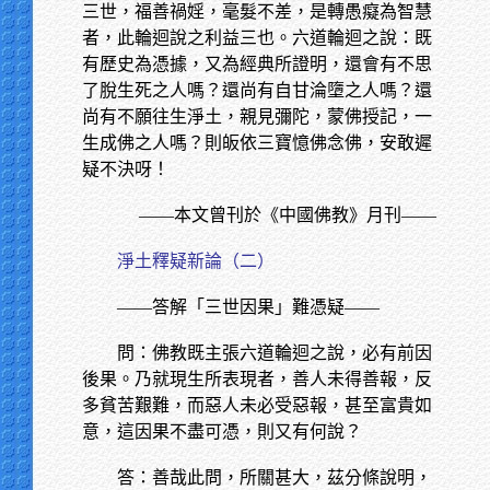
三世，福善禍婬，毫髮不差，是轉愚癡為智慧
者，此輪迴說之利益三也。六道輪迴之說：既
有歷史為憑據，又為經典所證明，還會有不思
了脫生死之人嗎？還尚有自甘淪墮之人嗎？還
尚有不願往生淨土，親見彌陀，蒙佛授記，一
生成佛之人嗎？則皈依三寶憶佛念佛，安敢遲
疑不決呀！
——本文曾刊於《中國佛教》月刊——
淨土釋疑新論（二）
——答解「三世因果」難憑疑——
問：佛教既主張六道輪迴之說，必有前因
後果。乃就現生所表現者，善人未得善報，反
多貧苦艱難，而惡人未必受惡報，甚至富貴如
意，這因果不盡可憑，則又有何說？
答：善哉此問，所關甚大，茲分條說明，