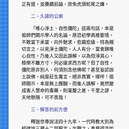
正有道，並賡續前論，庶免虎頭蛇尾之嫌。
二、久諱的公案
「唯心淨土、自性彌陀」這兩句話，本是
祖師們開示學人的名論，原恐初學高推聖境，
不敢當下承當，向外馳求，愈趨愈遠，特為親
切言之，以見淨土彌陀，人人有分，當會歸唯
心自性。乃後人又因此誤解，以為但淨其心，
極樂不離方寸，何必遠求西方呢？但了自性，
彌陀原非別人，何須別念他佛呢？甚至妄認說
土說佛，純是莊生寓言，絕非真實。嗟呼！祖
師開示，本是無上醒醐，而後人誤解，竟然變
成害人慧命的毒藥，則毫釐之差，千里之謬，
天地懸隔，可不畏哉！
三、解答的前方便
釋迦世尊說法四十九年，一代時教大別為
經律論三藏十二部聖言，乍觀之，真覺得浩如