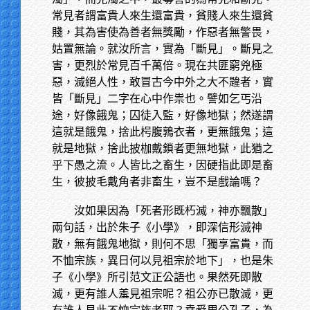
常見者謂富貴人來生還富貴，貧賤人來生還貧
賤，其為害使為善者無獎勵，作惡者無警畏，
姑置無論。就汝所言，實為「斷見」。斷見之
害，更烈於常見百千萬倍。現在共匪窮兇極
惡，滅絕人性，敢冒古今中外之大不韙者，實
皆「斷見」二字在心中作祟也。譬如乞丐沿
途，好像餓鬼；囚徒入監，好像地獄；然遂謂
這就是餓鬼，捨此枵腹鶉衣者，更無餓鬼；這
就是地獄，捨此披枷戴鎖者更無地獄，此猶之
乎下愚之流。人皆比之畜生，因硬指此即是畜
生，彼披毛戴角者非畜生，豈不是戲論嗎？
汝如果因為「死者形既朽滅，神亦飄散」
兩句話，出於朱子《小學》，即深信形滅神
散，無有餓鬼地獄，則何不思「獨享富貴，而
不恤宗族，異日何以見祖宗於地下」，也是朱
子《小學》所引范文正公語也。果然死即散
滅，更有誰人羞見祖宗呢？祖公亦已散滅，更