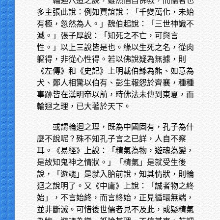
輪迴六道之說，雖然倡自佛教，而儒者也
多主張此說：例如賈誼說：「千變萬化，未始
有極，忽然為人。」魏伯起說：「三世神識不
滅。」張子厚說：「知死之不亡，可與言
性。」以上三說皆是也。緣以生死之名，從肉
軀得，非從心性得。若以佛說疑為無據，則
《左傳》和《史記》上明載伯鯀為熊、如意為
犬、鄭人相驚以伯有、彭生報怨於齊襄，種種
事跡皆在漢明帝以前，時佛法未傳到東夏，而
輪迴之理，已大著於天下。
或謂輪迴之理，既為中國固有，孔子為什
麼不說呢？殊不知孔子言之已詳，人自不察
耳。《易經》上說：「精氣為物，遊魂為變，
是故知鬼神之情狀。」「精氣」是就受生後
說，「遊魂」是就入胎前說，知其情狀，則輪
迴之說明了。又《中庸》上說：「誠者物之終
始」，不言始終，而言終始，正見循環無端，
並非斷滅。可惜後世儒者見不及此，或疑精氣