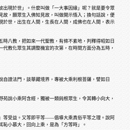
故出現於世」。什麼叫做「一大事因緣」呢？就是要令眾
見故，願眾生入佛知見故，叫做開示悟入；換句話說，便
現於世，出生在人間，生長在人間，成佛也在人間，表示
五時八教，把如來一代聖教，有條不紊地，判釋得昭如日
一代教化眾生其調整機宜的次第，在時間方面分為五時，
說自證法門，談華藏境界，專被大乘利根菩薩，譬如日
野苑說小乘阿含經，獨被一類鈍根眾生，令其轉小向大，
」等受益。又等即平等——倡導大乘真俗平等之理。說阿
其恥小慕大，回向上乘，是為「方等時」。