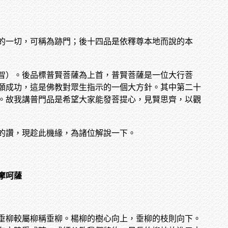
的一切，可稱為跡門；後十四品是依釋尊本地而說的本
智）。後品標普賢菩薩為上首，普賢菩薩是一位大行菩
願成功，這是佛教對眾生指示的一個大方針。其中第二十
。故我講普門品是希望大家能發菩提心，見賢思齊，以觀
的讚，現趁此機緣，為諸位解說一下。
摩呵薩
垂柳較屬柳稱垂柳。楊柳的樹心向上，垂柳的枝則向下。