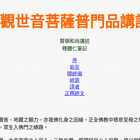
觀世音菩薩普門品講
賢頓和尚講
述
釋體仁筆記
序
前言
開經偈
經題
譯者
正釋經文
觀音、地藏之願力，亦我佛化身之因緣，正全佛教中慈悲至極之
，眾生入佛門之總路。