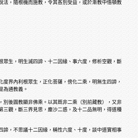
說法，隨根機而施教，令其各別受益，或於漸教中悟頓教
根眾生，明生滅四諦、十二因緣、事六度，修析空觀，斷
化度界內利根眾生，正化菩薩，傍化二乘，明無生四諦，
是為通教義。
，別後圓教顯非佛乘。以其既非二乘（別前藏教），又非
第三觀，斷三界見思，塵沙二惑，及十二品無明，得道種
四諦，不思議十二因緣，稱性六度、十度，談中道實相事