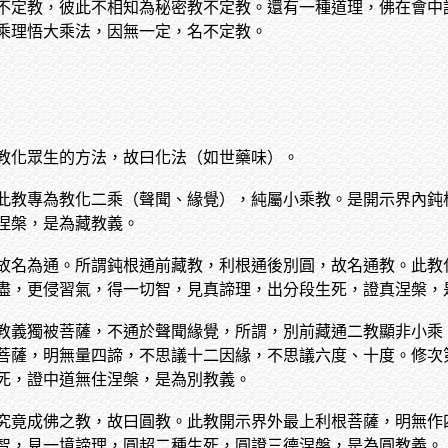
不定教，彼此不相知為秘密教不定教。還有一種道理，佛在會中
乘理悟大乘法，因無一定，名不定教。
教化眾生的方法，故曰化法（如世藥味）。
此教專為教化二乘（聲聞、緣覺），純屬小乘教。是開示界內鈍
涅槃，是為藏教義。
故名為通。所謂鈍根通前藏教，利根通後別圓，故名通教。此教
盡，更侵習氣，得一切智，見真諦理，出分段生死，證真涅槃，
教義獨被菩薩，不通於聲聞緣覺，所謂，別前藏通二教顯非小乘
菩薩，明無量四諦，不思議十二因緣，不思議六度、十度。修次
死，證中道無住涅槃，是為別教義。
究竟成佛之教，故曰圓教。此教開示界外最上利根菩薩，明無作
智，見一境諦理，圓超二種生死，圓證三德涅槃，是為圓教義。