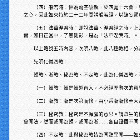
（四）般若時：佛為蕩空破執，於四處十六會，
之心，因此如來特於二十二年間講般若經，以破妄顯
（五）法華涅槃時：即說法華、涅槃經之時，上
實，如日正當中，了無側影，是為「法華涅槃時」。
以上略說五時內容，次明八教，此八種教相，分
先明化儀四教：
頓教、漸教、秘密教、不定教，此為化儀四教，
（一）頓教：頓是頓超直入，不必經歷階次的意
（二）漸教：漸是次第而修，由小乘漸漸修至大
（三）秘密教：秘密是不顯露的意思。謂眾生的
會聞法，然而或聞為頓，或聞為漸……各自證悟不同
（四）不定教：此與秘密教皆為同聽異聞——如