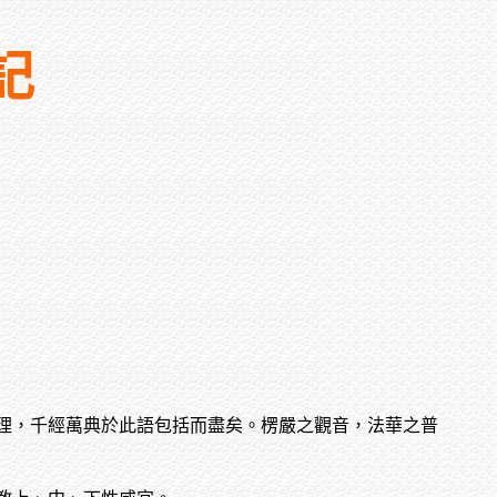
記
理，千經萬典於此語包括而盡矣。楞嚴之觀音，法華之普