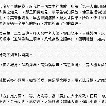
印度呢？他是為了度我們一切眾生的緣故，所謂「為一大事因緣
入佛之知見」，即是開佛知見，示眾生佛知見故，使眾生悟佛知
生，令其善根增長，早脫世間痛苦，趣入菩提果。所以，佛才重
要經歷過千辛萬苦的修行，才能證得宇宙的真理。
為三藏十二部聖典。經天台智者大師，靈山親承，大蘇妙悟，以
與順序（五時為時之順序，八教為教之順序）。簡明地說：如來
分為下列五個時期。
（佛之報身，譯為淨滿，謂煩惱淨盡，福慧圓滿），為大機菩薩
鈍根者多不領解，如聾若啞，由是隱舍那身，現老比丘相，於鹿
「方」是方廣，「等」為均等；謂「廣」說大小乘教，使其「均
密經，金光明經，思益經，大集經等；讚嘆大乘，彈斥小乘，令