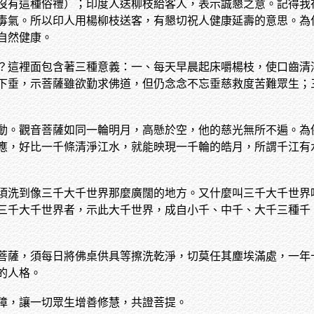
沒有這種俗禮）；印度人送柳枝給客人，表示誠懇之意。記得我
毒氣。所以印人用楊柳枝送客，有懇切祝人健康延壽的意思。為
自然健康。
？這裡面包含著三種意義：一、每天早晨起床嚼楊枝，使口齒清
下垂，示菩薩雖欲勤求佛道，但仍念念不忘垂慈救度苦難眾生；
動。觀音菩薩如同一輪明月，高懸於空，他的慈光無所不遍。為
應，好比一千條清淨江水，就能映現一千輪的皓月，所謂千江有
須洗到像三千大千世界那麼廣闊的地方。又什麼叫三千大千世界
三千大千世界者，示此大千世界，成自小千、中千、大千三種千
菩薩，須每日將佛桌供具等擦洗乾淨，切莫任其塵埃滿處，一年
的人格。
障，讓一切眾生增善修慧，共證菩提。