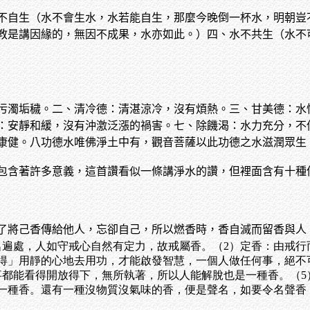
不自生（水不會生水，水若能自生，那麼今晚倒一杯水，明朝豈
教是講因緣的，無因不成果，水亦如此。）四、水不共生（水不
污濁垢穢。二、清冷德：清湛涼冷，沒有煩熱。三、甘美德：水
：安靜和緩，沒有沖激泛漲的禍害。七、除饑渴：水力充分，不
康健。八功德水唯佛淨土中有，觀音菩薩以此功德之水滋潤眾生
包含著許多意義，這首讚看似一條講淨水的讚，但裡面含有十種
了將己香傳給他人，忘卻自己，所以燃香時，香自滅而留香與人
名遍處，人如守戒心自然有定力，故戒屬香。（2）定香：由戒行
得」用靜的心地去用功，才能啟發智慧，一個人做任何事，絕不
事都能看得開放得下，無所執著，所以人能解脫也是一種香。（
一種香。還有一種沒物質沒氣味的香，便是聲名，如要令名聲香
。