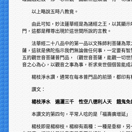
以上略說五時八教竟。
由此可知，妙法蓮華經是為諸經之王，以其顯示
門，這都是釋尊出現於這世間所說的言教。
法華經二十八品中的第一品以文殊師利菩薩為眾
薩，這就是佛陀指示我們無論做任何事，一定要有智
五的觀世音菩薩普門品，（觀世音菩薩，能觀一切世
音之心為心，以觀音之事為事，祈求來世個個皆能成
楊枝淨水讚，通常在每本普門品的前頭，都印有
讚文：
楊枝淨水 遍灑三千 性空八德利人天 餓鬼免
本讚文的第四句，平常人唸的是「福壽廣增延」
楊枝即是楊柳枝。楊柳有兩種：一種是垂柳，另