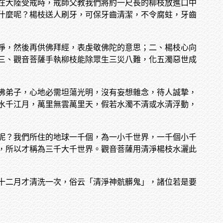
在大陸受戒時，戒師父教我們將約一尺長的柳枝放進口中
什麼呢？楊枝送人刷牙，可保牙齒清潔，不令腐蛀，牙齒
淨，然後再供佛拜經，表虔敬佛陀的意思；二、楊枝心向
三、觀音菩薩手執柳枝能除眾生三災八難，化五濁惡世成
佛弟子，心地必需坦蕩光明，沒有妄想雜念，待人誠摯，
水千江月，萬里無雲萬里天，假若水濁不清或水清浮動，
呢？我們所住的地球一千個，為一小千世界，一千個小千
，所以才稱為三千大千世界。觀音菩薩用清淨楊枝水灑此
十二月才清洗一次，俗云「清淨神骯髒鬼」，諸位若是要