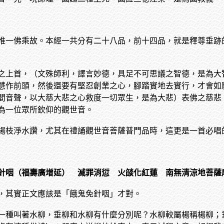
唯一佛乘故。本經一共分有二十八品，前十四品，就是釋尊垂跡
之上首，（文殊師利，譯言妙德，具足不可思議之智德，是為大
慧作前頭，然後還要有堅忍創業之心，腳踏實地去實行，才會如
間音聲，以大慈大悲之心救度一切眾生，是為大悲）表佛之慈悲
為一位眾所欽仰的觀世音。
楊枝淨水讚，尤其在禮誦觀世音菩薩普門品時，這更是一首必唱
針咽（福壽廣增延） 滅罪消愆 火燄化紅蓮 南無清涼地菩薩
，其實正文應該是「餓鬼免針咽」才對。
一種叫著水柳，垂柳和水柳有什麼分別呢？水柳較屬楊稱楊柳；