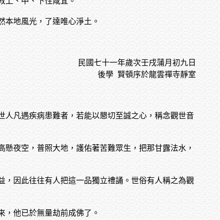
教上、中、下性咸宜。
然本地風光，了達唯心淨土。
民國七十一年歲次壬戌蒲月初九日
後學
賢頓序於龍雲禪寺靜室
世人凡遇疾病患難者，若能以懇切至誠之心，稱念觀世音
高懸夜空，普照大地，護佑著苦難眾生，把那甘露法水，
益，因此往往有人把這一品獨立禮誦。世俗有人稱之為觀
來，他已於無量劫前成佛了。