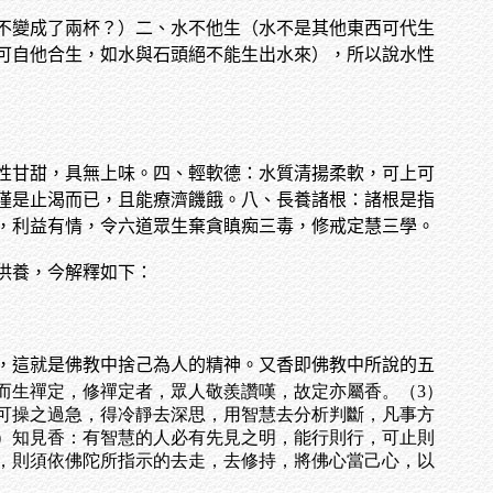
不變成了兩杯？）二、水不他生（水不是其他東西可代生
可自他合生，如水與石頭絕不能生出水來），所以說水性
性甘甜，具無上味。四、輕軟德：水質清揚柔軟，可上可
僅是止渴而已，且能療濟饑餓。八、長養諸根：諸根是指
，利益有情，令六道眾生棄貪瞋痴三毒，修戒定慧三學。
供養，今解釋如下：
，這就是佛教中捨己為人的精神。又香即佛教中所說的五
而生禪定，修禪定者，眾人敬羨讚嘆，故定亦屬香。（3）
可操之過急，得冷靜去深思，用智慧去分析判斷，凡事方
5）知見香：有智慧的人必有先見之明，能行則行，可止則
，則須依佛陀所指示的去走，去修持，將佛心當己心，以