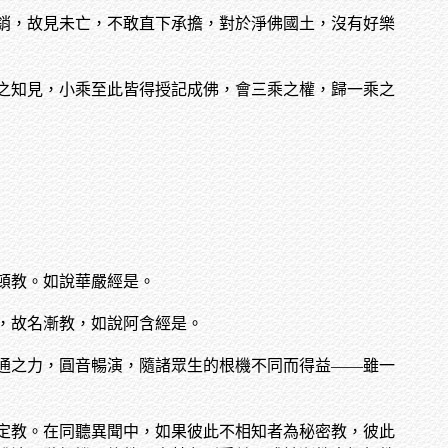
銷，故見未亡，不敢直下承擔，對於淨佛國土，沒有好樂
之知見，小乘至此皆得授記成佛，會三乘之權，歸一乘之
頓教。如說華嚴經是。
，故名漸教，如說阿含經是。
通之力，圓音暢演，隨諸眾生的根機不同而得益——雖一
定教。在同聽異聞中，如果彼此不相知者為秘密教，彼此