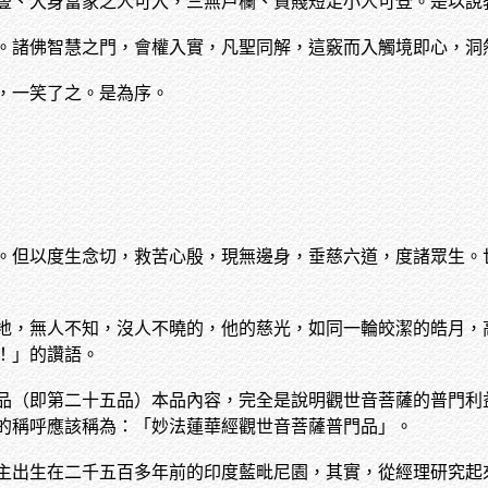
豎、大身富家之人可入，三無戶欄、貧賤短足小人可登。是以說
。諸佛智慧之門，會權入實，凡聖同解，這竅而入觸境即心，洞
，一笑了之。是為序。
。但以度生念切，救苦心殷，現無邊身，垂慈六道，度諸眾生。
地，無人不知，沒人不曉的，他的慈光，如同一輪皎潔的皓月，
！」的讚語。
品（即第二十五品）本品內容，完全是說明觀世音菩薩的普門利
的稱呼應該稱為：「妙法蓮華經觀世音菩薩普門品」。
主出生在二千五百多年前的印度藍毗尼園，其實，從經理研究起