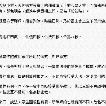
說諸小乘人因經過方等會上的種種彈斥，雖心慕大乘，而情執未
真，即色明空，趨進中道實相之門，是為「般若時」。
既經方等彈斥，般若淘汰，時機已熟，乃於靈山會上直下開示佛
為兩種四教——化儀四教，化法四教，合為八教。
就是佛陀教化眾生所用的儀式（如世藥方）。
思，這是對於上根大智慧者，一聞佛法便能開悟直至成佛，故名
乘的意思，這是對於鈍根之人，不能直接接受大法，常漸次引誘
根性各個不同，在一會中同時接受佛陀教化，佛以三輪不思議神
，彼此互不相知，名為秘密教。
來同一說法，眾生因根性有異，所瞭解的也就有所不同，故名不