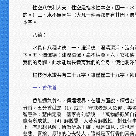
性空八德利人天：性空是指水性本空，因一、水
的。）三、水不無因生（大凡一件事都是有其因，佛
本空。
八德：
水具有八種功德：一、澄淨德：澄清潔淨，沒有
下。五、潤澤德：津潤滑澤，毫不枯澀。六、安和德
我們的身體，此水能增長養育我們的全身，使他潤澤
楊枝淨水讚共有二十九字，雖僅僅二十九字，卻
一、香供養
香能通氣養神，傳達境界，在理方面說，檀香為
分香，五分香就是（
1）戒香：守戒者眾人欽仰，美
智慧香：慧由定發，儒家有句話說：「萬物靜觀皆自
能有所成就。（4）解脫香：人若有解脫性，對任何
止，有思想見解，所做所為正確，就是知見，這也是
慈悲、喜捨、原諒的心去待人，這就是五行香的真義