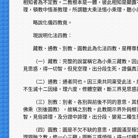
相知者為不定教。二教根本是一體，彼此相知是顯露
理，頓教中悟漸教理，所謂聽大乘法悟小乘理，聽小
略說化儀四教竟。
現說明化法四教：
藏教、通教、別教、圓教此為化法四教，是釋尊
（一）藏教：完整的說當稱它為小乘三藏教。因
見思惑，得一切智，但見空理，出分段生死，證偏真
（二）通教：通者同也。因三乘共同稟受此法，
不生滅十二因緣，理六度，修體空觀，斷三界見思惑
（三）別教：別者，各別與前後不同的意思，其
佛乘（別後圓教），故稱之別教。此教開示界外鈍根
智，見俗諦理，及分證中諦理，出分段、變易二種生
（四）圓教：圓是不欠不缺的意思，謂圓滿至極
理圓融之教，修一心三觀，圓斷三惑煩惱，得一切種