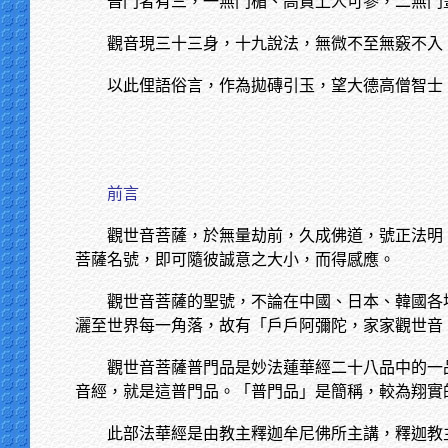
普門者有三，一無門楣、高貴上人可參，二無門
觀音現三十三身，十九說法，無微不至無竅不入
以此俚語俗言，作為拋磚引玉，望大德高僧智士
前言
觀世音菩薩，於無量劫前，久成佛道，號正法明
菩薩名號，即可隨彼誠意之大小，而得感應。
觀世音菩薩的聖號，不論在中國、日本、韓國各
灑至世界每一角落，故有「戶戶阿彌陀，家家觀世音
觀世音菩薩普門品是妙法蓮華經二十八品中的一
音經，就是這普門品。「普門品」是簡稱，較為翔實
此部法華經是由教主釋迦牟尼佛所主講，釋迦教