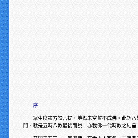
序
眾生度盡方證菩提，地獄未空誓不成佛。此語乃
門，就是五時八教最後而說，亦我佛一代時教之結晶