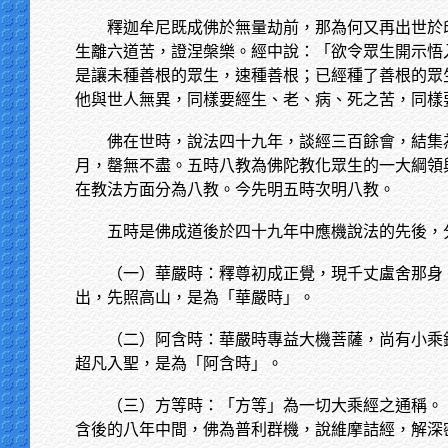
釋迦牟尼既成佛於無量劫前，那為何又再出世於
生離六道苦，證涅槃樂。經中說：「欲令眾生開示悟
是讓未種善根的眾生，速種善根；已經種了善根的眾
他與世人無異，同樣要經生、老、病、死之苦，同樣
佛在世時，說法四十九年，談經三百餘會，結集
月，罄無不盡。五時八教為佛陀教化眾生的一大綱領
在教法方面分為八教。今先明五時次明八教。
五時是佛成道後於四十九年中應機說法的先後，
（一）華嚴時：釋尊初成正覺，現千丈盧舍那身
出，先照高山，是為「華嚴時」。
（二）阿含時：華嚴時專益大機菩薩，尚有小乘
超凡入聖，是為「阿含時」。
（三）方等時：「方等」為一切大乘經之通稱。
含後的八年中間，佛為普利群機，說維摩詰經，解深