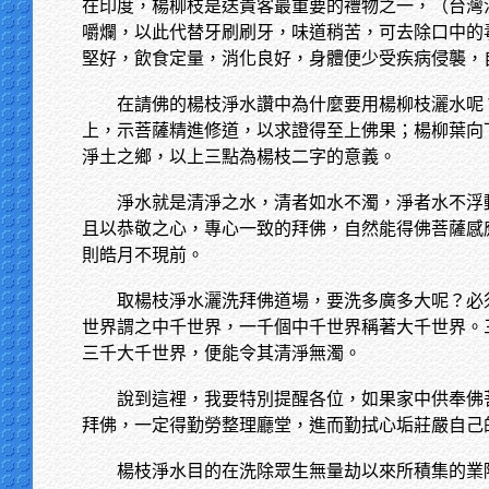
在印度，楊柳枝是送貴客最重要的禮物之一，（台灣
嚼爛，以此代替牙刷刷牙，味道稍苦，可去除口中的
堅好，飲食定量，消化良好，身體便少受疾病侵襲，
在請佛的楊枝淨水讚中為什麼要用楊柳枝灑水呢
上，示菩薩精進修道，以求證得至上佛果；楊柳葉向
淨土之鄉，以上三點為楊枝二字的意義。
淨水就是清淨之水，清者如水不濁，淨者水不浮
且以恭敬之心，專心一致的拜佛，自然能得佛菩薩感
則皓月不現前。
取楊枝淨水灑洗拜佛道場，要洗多廣多大呢？必
世界謂之中千世界，一千個中千世界稱著大千世界。
三千大千世界，便能令其清淨無濁。
說到這裡，我要特別提醒各位，如果家中供奉佛
拜佛，一定得勤勞整理廳堂，進而勤拭心垢莊嚴自己
楊枝淨水目的在洗除眾生無量劫以來所積集的業