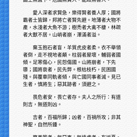
愛人深者求賢急，樂得賢者養人厚；國將
霸者士皆歸，邦將亡者賢先避。地薄者大物不
產，水淺者大魚不游；樹禿者大禽不棲，林疏
者大獸不居。山峭者崩，澤滿者溢。
棄玉抱石者盲，羊質虎皮者柔。衣不舉領
者倒，走不視地者顛。柱弱者屋壞，輔弱者國
傾。足寒傷心，民怨傷國。山將崩者，下先
隳；國將衰者，民先弊。根枯枝朽，民困國
殘。與覆車同軌者傾，與亡國同事者滅。見已
生者，慎將生；惡其跡者，須避之。
畏危者安，畏亡者存。夫人之所行：有道
則吉，無道則凶。
吉者，百福所歸；凶者，百禍所攻；非其
神聖，自然所鍾。