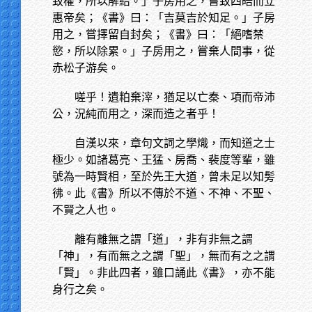
致權，所以解結。」子房用之，嘗致四皓而立
惠帝矣；《書》曰：「吉莫吉於知足。」子房
用之，嘗擇留自封矣；《書》曰：「絕嗜禁
慾，所以除累。」子房用之，嘗棄人間事，從
赤松子游矣。
嗟乎！遺粕棄滓，猶足以亡秦、項而帝沛
公，況純而用之，深而造之者乎！
自漢以來，章句文詞之學熾，而知道之士
極少。如諸葛亮、王猛、房喬、裴度等輩，雖
號為一時賢相，至於先王大道，曾未足以知髣
彿。此《書》所以不傳於不道、不神、不聖、
不賢之人也。
離有離無之謂「道」，非有非無之謂
「神」，有而無之之謂「聖」，無而有之之謂
「賢」。非此四者，雖口誦此《書》，亦不能
身行之矣。