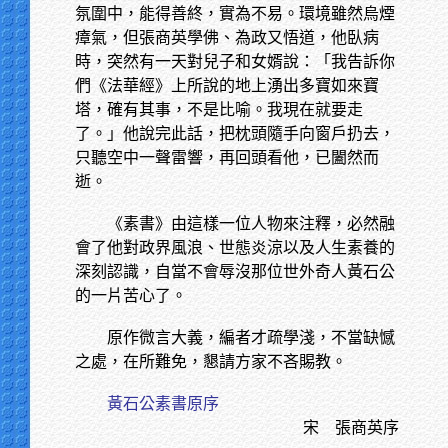
氛圍中，能得善終，實為不易。環境雖然烏煙
瘴氣，但張商英學佛、為政又悟道，他臥病
時，突然有一天對兒子和女婿說：「我告訴你
們《法華經》上所說的地上湧出多寶如來寶
塔，確有其事，不是比喻。我現在就要走
了。」他說完此話，把枕頭隨手向窗戶扔去，
只聽空中一聲雷響，再回頭看他，已闔然而
逝。
《素書》由這樣一位人物來注釋，必然融
會了他對政界風浪、世態炎涼以及人生素養的
深刻認識，自當不會辱沒那位世外奇人黃石公
的一片苦心了。
原作微言大義，編者才疏學淺，不當缺憾
之處，在所難免，懇請方家不吝賜教。
黃石公素書原序
宋 張商英序