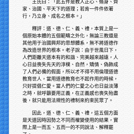
王氏曰：「此五件是教人正心、脩身、齊
家、治國、平天下的道理；若肯一件件依著
行，乃立身、成名之根本。」
釋評：道、德、仁、義、禮，本質上是一
個原始本體的五個範疇之外化，無論三教還是
其他用于治國興邦的思想體系，無不將道德作
為改造世界的根本。老子說：由于世風日下，
人們距離天道本有的和諧、完美越來越遠，人
心日益喪失先天的淳樸、自然，矯情、偽飾成
了人們必備的假面，所以才不得不用倫理道德
教育世人，當用道德教育也不起作用的時候，
只好提倡仁愛。當人們的仁愛之心也日益淡薄
之時，就呼籲要用正義，在正義感也喪失殆盡
後，就只能用法規性的禮制來約束民眾了。
因此，道、德、仁、義、禮，這五個方面
是天道因時因勢之不同而權變使用的結果，實
際上是一而五、五而一的不同說法、解釋罷