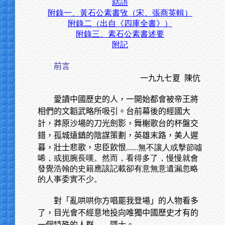
結語
附錄一、黃石公素書攷（宋、張商英輯）
附錄二（出自《四庫全書》）
附錄三、素石公素書述要
附記
前言
一九九七夏
陳伉
愛讀中國歷史的人，一開始都會被帝王將
相們的文韜武略所吸引。台前幕後的經國大
計，莽原沙場的刀光劍影，舞榭歌台的杯盤交
錯，孤城遠鎮的陰謀策劃，英雄末路，美人遲
暮，壯士悲歌，忠臣飲恨
......無不讓人或擊節噓
唏，或扼腕長嘆。然而，看得多了，慢慢就會
發覺浩翰的史籍應該記載卻有意無意遺漏忽略
的人事委實不少。
對「亂哄哄你方唱罷我登場」的人物看多
了，目光會不經意地投向唯獨中國歷史才有的
一個特殊的人群——隱士。