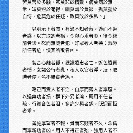
苦莫苦於多願，悲莫悲於精散，病莫病於無
常，短莫短於苟得，幽莫幽於貪鄙，孤莫孤於
自恃，危莫危於任疑，敗莫敗於多私。」
以明示下者闇，有過不知者蔽，迷而不返
者惑，以言取怨者禍。令與心乖者廢，後令繆
前者毀。怒而無威者犯，好眾辱人者殃；戮辱
所任者危，慢其所敬者凶。
貌合心離者孤，親讒遠忠者亡。近色遠賢
者惛，女謁公行者亂，私人以官者浮。凌下取
勝者侵，名不勝實者耗。
略己而責人者不治，自厚而薄人者棄廢。
以過棄功者損，群下外異者淪，既用不任者
疏。行賞吝色者沮，多許少與者怨，既迎而拒
者乖。
薄施厚望者不報，貴而忘賤者不久，念舊
而棄新功者凶。用人不得正者殆，強用人者不