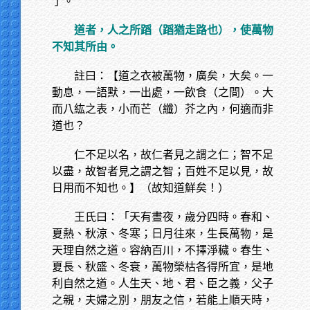
了。
道者，人之所蹈（蹈猶走路也），使萬物
不知其所由。
註曰：【道之衣被萬物，廣矣，大矣。一
動息，一語默，一出處，一飲食（之間）。大
而八紘之表，小而芒（纖）芥之內，何適而非
道也？
仁不足以名，故仁者見之謂之仁；智不足
以盡，故智者見之謂之智；百姓不足以見，故
日用而不知也。】（故知道鮮矣！）
王氏曰：「天有晝夜，歲分四時。春和、
夏熱、秋涼、冬寒；日月往來，生長萬物，是
天理自然之道。容納百川，不擇淨穢。春生、
夏長、秋盛、冬衰，萬物榮枯各得所宜，是地
利自然之道。人生天、地、君、臣之義，父子
之親，夫婦之別，朋友之信，若能上順天時，