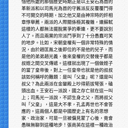
惜他所處的那個歷史時期正是以王安石為首的
革新派和以司馬光為首的守舊派反反覆覆鬥得
不可開交的時期，加之他又是由神宗時的奸相
章惇舉薦，兩派的人際關係極其複雜，連蘇軾
這樣的人都無法擺脫黨爭的牽連，更不要說別
人了。而且兩黨的宗派鬥爭到了十分愚蠢可笑
的地步。比如，宋朝皇權有一個非常特殊的情
況，由於趙匡胤之後即位的不是他的兒子，而
是他的弟弟趙光義，後來皇權的交替幾乎都是
叔姪之間交叉傳遞。這樣就出現了一個做姪子
的當了皇帝後，對上一任皇帝也就是他的叔叔
該如何稱呼的難題：是叫「父皇」呢？還是叫
叔父？為此兩派在金鑾殿上吵得箭拔弩張，磕
頭出血。王安石一派說，國之存亡就在這一叫
上；司馬光一派說，不認生身之父，而將叔父
叫「父皇」，這是大不孝，孔孟再世也不會答
應的。這兩個人都是中國歷史上有名的思想
家、政治家，可是一旦被偏見蒙了心後，竟會
愚昧無聊到這種地步！張商英在這樣一種政治