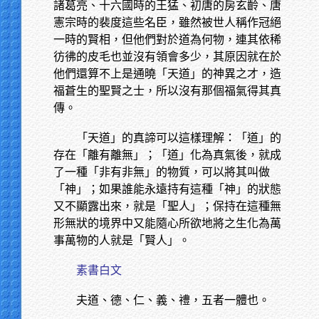
諸葛亮、十六國時的王猛、初唐的房玄齡、唐
憲宗時的裴度這些名臣，雖然被世人稱作冠絕
一時的賢相，但他們對於道為何物，連其依稀
彷彿的皮毛也並沒有領會多少，其原因就在於
他們還算不上是通曉「天道」的神異之才，造
福蒼生的聖賢之士，所以沒有那個福氣得其真
傳。
「天道」的真諦可以這樣理解：「道」的
存在「離有離無」；「道」化為真氣後，就成
了一種「非有非無」的物質，可以將其叫做
「神」；如果誰能永遠持有這種「神」的狀態
又不顯露出來，就是「聖人」；保持在這種無
形無狀的境界中又能隨心所欲地將之生化為萬
事萬物的人就是「賢人」。
素書白文
夫道、德、仁、義、禮，五者一體也。