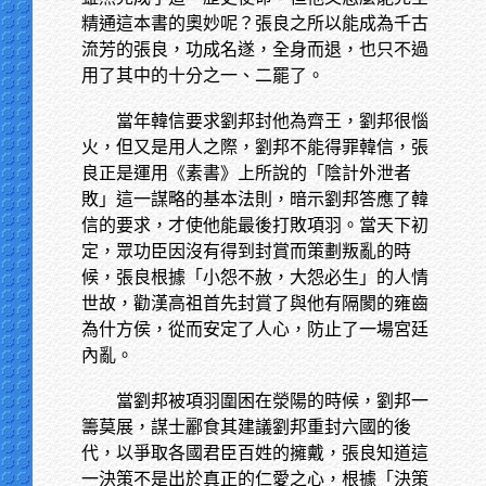
精通這本書的奧妙呢？張良之所以能成為千古
流芳的張良，功成名遂，全身而退，也只不過
用了其中的十分之一、二罷了。
當年韓信要求劉邦封他為齊王，劉邦很惱
火，但又是用人之際，劉邦不能得罪韓信，張
良正是運用《素書》上所說的「陰計外泄者
敗」這一謀略的基本法則，暗示劉邦答應了韓
信的要求，才使他能最後打敗項羽。當天下初
定，眾功臣因沒有得到封賞而策劃叛亂的時
候，張良根據「小怨不赦，大怨必生」的人情
世故，勸漢高祖首先封賞了與他有隔閡的雍齒
為什方侯，從而安定了人心，防止了一場宮廷
內亂。
當劉邦被項羽圍困在滎陽的時候，劉邦一
籌莫展，謀士酈食其建議劉邦重封六國的後
代，以爭取各國君臣百姓的擁戴，張良知道這
一決策不是出於真正的仁愛之心，根據「決策