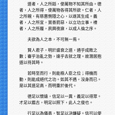
道者，人之所蹈，使萬物不知其所由。德
者，人之所得，使萬物各得其所欲。仁者，人
之所親，有慈惠惻隱之心，以遂其生成。義
者，人之所宜，賞善罰惡，以立功立事。禮
者，人之所履，夙興夜寐，以成人倫之序。
夫欲為人之本，不可無一焉。
賢人君子，明於盛衰之道，通乎成敗之
數；審乎治亂之勢，達乎去就之理。故潛居抱
道以待其時。
若時至而行，則能極人臣之位；得機而
動，則能成絕代之功。如其不遇，沒身而已。
是以其道足高，而明重於後代。
德足以懷遠，信足以一異，義足以得眾。
才足以鑑古，明足以照下，此人之俊也。
行足以為儀表，智足以決嫌疑。信可以使