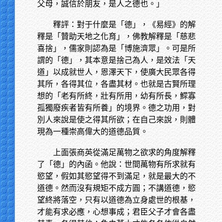
父母，誠信於朋友，是人之德也。」
釋評：對于什麼是「德」，《易經》的解
釋是「贊助天地之化育」，佛教解釋是「慈悲
喜捨」，儒家則認為是「博施濟眾」。可是所
謂的「德」，其本意是捨己為人，是效法「天
道」以成就世人，恩澤天下，使廣大民眾各得
其所，各得其位，各盡其材。也就是古賢所理
想的「老有所終，壯有所用，幼有所長，鰥寡
孤獨廢疾者皆有所養」的境界。德之功用，對
別人來說是使之得其所欲；在自己來說，則體
現為一種崇高偉大的道德品質。
上面張商英從滿足萬物之欲求的角度解釋
了「德」的內函。他說：世間萬物有所求就有
慾望，假如其慾望得不到滿足，就是最大的不
道德。然而沒有規矩不成方圓；不講道德，慾
望終將落空，只有以道德為立身處世的根基，
才能有求必應，心想事成；君臣父子才會各盡