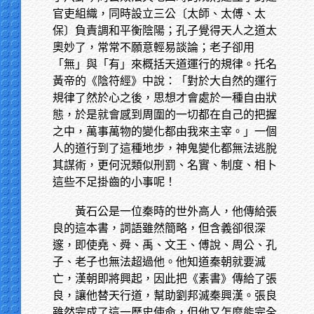
官吏組織，同時設立三公〔太師、太傅、太
保〕負責調和平衡陰陽；孔子覺得天人之道太
奧妙了，常常不願意輕易談論；老子卻用
「無」與「有」來概括天道運行的規律。托名
黃帝的《陰符經》中說：「對於大自然的運行
規律了然於心之後，思想才會處於一種自由狀
態，於是就會感到周圍的一切都在自己的把握
之中，萬事萬物的變化都由我來主宰。」一個
人的道行到了這種地步，神鬼變化都無法逃脫
其謀術，更何況類似刑罰、名實、制度、相卜
這些不足掛齒的小事呢！
黃石公是一位秦時的世外高人，他傳給張
良的這本書，詞語雖然簡略，但含義卻很深
邃，即使堯、舜、禹、文王、傅說、周公、孔
子、老子也無法超過他。他知道秦朝就要滅
亡，漢朝即將興起，因此把《素書》傳給了張
良，讓他替天行道，幫助劉邦滅秦興漢。張良
雖然完成了這一歷史使命，但他又怎麼能完全