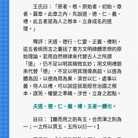
王氏曰：「原者，根。原始者，初始。章
者，篇章。此章之內，先說道、德、仁、義、
禮，此五者是為人之根本，立身成名的道
理。」
釋評：天道、德行、仁愛、正義、禮制，
這五者統而言之囊括了東方文明總體思想的原
始理論。若用自然規律來代替古人之所謂
「道」，仍不足以明其精微玄妙；用文明禮貌
來代替「德」，不足以明其瑰偉高超。以道為
體為因，以德為用為果，濟世以仁，處事以
義，待人以禮，可以說這就是經世治國之根
本，謀蔸、權變之準繩，涉世、立身之起點。
夫道、德、仁、義、禮，五者一體也。
註曰：【離而用之則有五，合而渾之則為
一；一之所以貫五，五所以衍一。】