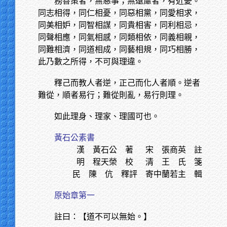
務善策者，無惡事；無遠慮者，有近憂。
同志相得，同仁相憂，同惡相黨，同愛相求，
同美相妒，同智相謀，同貴相害，同利相忌，
同聲相應，同氣相感，同類相依，同義相親，
同難相濟，同道相成，同藝相規，同巧相勝，
此乃數之所得，不可與理違。
釋己而教人者逆，正己而化人者順。逆者
難從，順者易行；難從則亂，易行則理。
如此理身、理家、理國可也。
黃石公素書
漢 黃石公 著
宋 張商英 註
明 程天榮 校
清 王 氏 箋
民 陳 伉 釋評
寄中蘭若主 輯
原始章第一
註曰：【道不可以無始。】