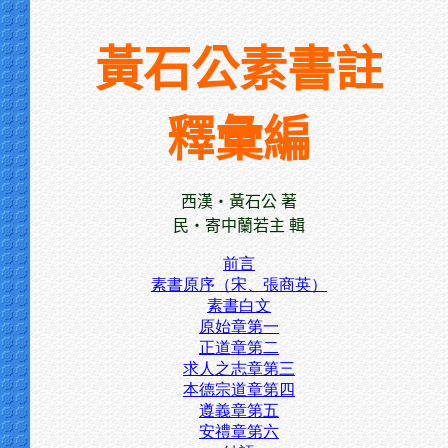
黃石公素書註
釋彙編
西漢‧黃石公 著
民‧寄中蘭若主 輯
前言
素書原序（宋、張商英）
素書白文
原始章第一
正道章第二
求人之志章第三
本德宗道章第四
遵義章第五
安禮章第六