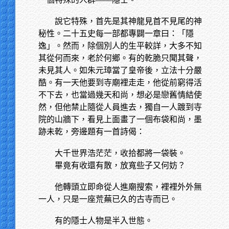
說它特殊，首先是其神龍見首不見尾的神
秘性。二十五史每一部都專闢一章曰：「隱
逸」。然而，除個別人的生平較詳，大多不知
其從何而來，老於何鄉。有的乾脆只聞其聲，
未見其人。如朱元璋當了皇帝後，立法十分嚴
酷。有一天他要到寺廟裡走走，他從前窮得活
不下去，也當過幾天和尚，想必是戀舊情結使
然，但他禁止隨從人員進去，獨自一人踱到寺
院的山牆下，看見上面畫了一個布袋和尚，墨
跡未乾，旁邊題有一首詩偈：
大千世界浩茫茫，收拾都將一袋裝。
畢竟有收還有散，放寬些子又何妨？
他轉頭立即命從人進廟搜索，裡裡外外無
一人，只是一座荒蕪已久的古寺而已。
有的隱士人物是半入世態。