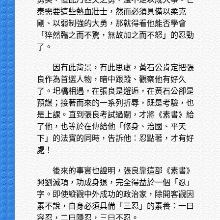
秦需要這些熱血壯士，然而必須具備以柔克
剛、以弱制強的大勇，那就得看他能否學會
「猝然臨之而不驚，無故加之而不怒」的忍勁
了。
因有此背景，有此思慮，黃石公肯定把張
良作為首選人物，暗中跟蹤、觀察他有好久
了。圯橋相遇，在張良是邂逅，在黃石公卻是
預謀；接著而來的一系列折辱，既是考驗，也
是上課。直到張良考試過關，才將《素書》給
了他，也等於在傳給他「修身、治國、平天
下」的法寶的同時，告訴他：忍點著，才有好
處！
後來的事實也證明，張良靠這部《素書》
興劉滅項，功成身退，完全得益於一個「忍」
字。即使縱觀中外成功的政治家，除開客觀因
素不說，自身必須具備「三忍」的素養：一曰
容忍，二曰隱忍，三曰不忍。