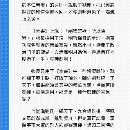
於不仁者險」的原則，說服了劉邦，把已經趕
製好的印信全部收回，才使劉邦避免了一場滅
頂之災。
《素書》上說：「絕嗜禁欲，所以除
累。」張良採用了這一明哲保身的至理，拋棄
功成名就後的榮華富貴，飄然出世，避開了政
治鬥爭的漩渦，與清風明月為侶，逍遙自在地
度過了一生。真神妙啊！
張良只用了《素書》中一些殘渣餘唾，就
推翻了秦王朝，打敗了項羽，輔佐劉邦統一了
天下，如果能領會其中的精華奧義，進而有所
發揮，靈活運用，那會是一種什麼樣的景象
呢？
自從漢劉氏一統天下、九合諸侯後，詩賦
文章蔚然成風，蓬勃發展，但是真正認識、掌
握宇宙大道的哲人卻寥寥無幾。諸如三國時的