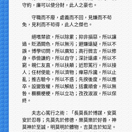
守約，廉可以使分財，此人之豪也。
守職而不廢，處義而不回，見嫌而不茍
免，見利而不茍得，此人之傑也。
絕嗜禁欲，所以除累；抑非損惡，所以讓
過。貶酒闕色，所以無污；避嫌遠疑，所以不
誤。博學切問，所以廣知；高行微言，所以修
身。恭儉謙約，所以自守；深計遠慮，所以不
窮。親仁友直，所以扶顛；近恕篤行，所以接
人；任材使能，所以濟物；癉惡斥讒，所以止
亂；推古驗今，所以不惑；先揆後度，所以應
卒。設變致權，所以解結；括囊順會，所以無
咎。橛橛梗梗，所以立功；孜孜淑淑，所以保
終。
夫志心篤行之術：「長莫長於博謀，安莫
安於忍辱；先莫先於修德，樂莫樂於好善，神
莫神於至誠，明莫明於體物，吉莫吉於知足。