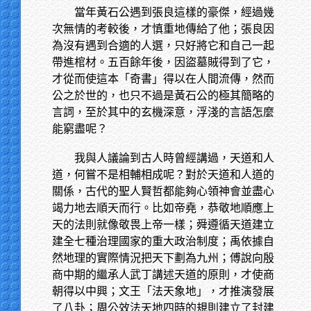
當年黃石公遇到張良這樣的豪傑，經過幾
次無情的考較後，才慎重地傳給了他；張良因
為沒有遇到合適的人選，只好將它和自己一起
帶進棺材。五百餘年後，因盜墓賊得到了它，
才從而使這本「奇書」得以在人間流傳，然而
公之於世的，也只不過是黃石公的極其簡略的
言詞，至於其中的玄機深意，浮淺的言語怎麼
能窮盡呢？
我與人議論到古人時曾經講過，天道和人
道，何嘗不是相輔相成呢？對於天道和人道的
關係，古代的聖人賢哲都能夠心領神會並盡心
竭力地去順天而行。比如帝堯，恭敬地順應上
天的法則就像敬畏上帝一樣；舜遵循天道建立
建全七種治理國家的重大政治制度；禹依據自
然地理的實際情況把天下劃為九州；傅說向殷
商中期的繼承人武丁講述天道的原則，才使商
朝得以中興；文王「法天象地」，才推演發展
了八卦；周公效法天地四時的規則建立了封建