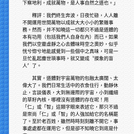
下察地利，成就萬物，是人事自然之道也。」
釋評：我們終生奔波，日夜忙碌，人人離
不開運用世間萬物以成就大大小小的繁雜事
務。然而，并不知曉這一切都只不過是道體的
本有功用（包括我們人自身在內）而已。如果
我們以空靈虛靜之心去體味時空之奧妙，似乎
恍兮惚兮地能感覺到一些個中之真味，可是一
旦忙亂起塵世瑣事時，就又變成〝摸象的盲
人〞了。
其實，道體對宇宙萬物的包融太廣闊、太
偉大了。我們日常生活中的衣食住行，動靜休
止，言談儀表，大到無邊際的宇宙，小到纖細
的草籽內核，哪裡沒有道體的存在呢！用
「仁」或「智」這類字眼來表述它，那只不過
是崇尚「仁」或「智」的人強加給它的名稱罷
了。至於老百姓，雖然時時刻刻離不開它，事
事處處都在運用它，但是卻不知曉它到底是什