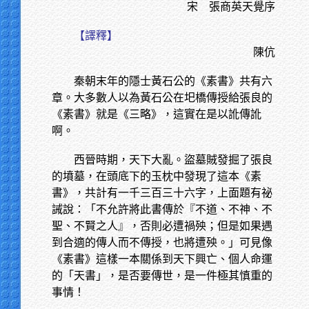
宋 張商英天覺序
【譯釋】
陳伉
秦朝末年的隱士黃石公的《素書》共有六
章。大多數人以為黃石公在圯橋傳授給張良的
《素書》就是《三略》，這實在是以訛傳訛
啊。
西晉時期，天下大亂。盜墓賊發掘了張良
的墳墓，在頭底下的玉枕中發現了這本《素
書》，共計有一千三百三十六字，上面題有祕
誡說：「不允許將此書傳於『不道、不神、不
聖、不賢之人』，否則必遭禍殃；但是如果遇
到合適的傳人而不傳授，也將遭殃。」可見像
《素書》這樣一本關係到天下興亡、個人命運
的「天書」，是否要傳世，是一件極其慎重的
事情！