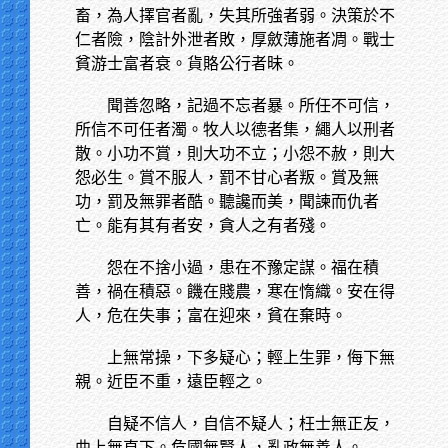
畜，為人擇官者亂，失其所強者弱。決策於不
仁者險，陰計外泄者敗，厚斂薄施者凋。戰士
貧游士富者衰。貨賂公行者昧。
聞善忽略，記過不忘者暴。所任不可信，
所信不可任者濁。牧人以德者集，繩人以刑者
散。小功不賞，則大功不立；小怨不赦，則大
怨必生。賞不服人，罰不甘心者叛。賞及無
功，罰及無罪者酷。聽讒而美，聞諫而仇者
亡。能有其有者安，貪人之有者殘。
怨在不捨小過，患在不豫定謀。福在積
善，禍在積惡。饑在賤農，寒在惰織。安在得
人，危在失事；富在迎來，貧在棄時。
上無常操，下多疑心；輕上生罪，侮下無
親。近臣不重，遠臣輕之。
自疑不信人，自信不疑人；枉士無正友，
曲上無直下。危國無賢人，亂政無善人。