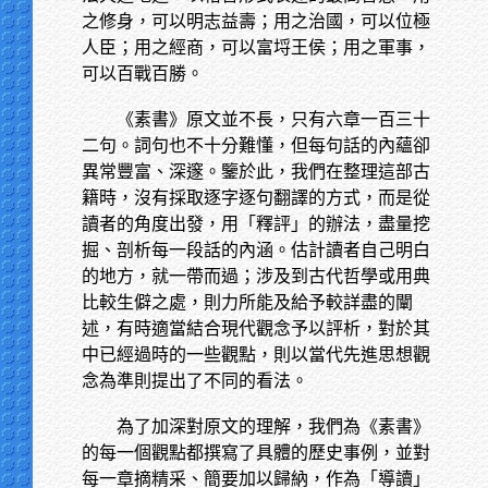
之修身，可以明志益壽；用之治國，可以位極
人臣；用之經商，可以富埒王侯；用之軍事，
可以百戰百勝。
《素書》原文並不長，只有六章一百三十
二句。詞句也不十分難懂，但每句話的內蘊卻
異常豐富、深邃。鑒於此，我們在整理這部古
籍時，沒有採取逐字逐句翻譯的方式，而是從
讀者的角度出發，用「釋評」的辦法，盡量挖
掘、剖析每一段話的內涵。估計讀者自己明白
的地方，就一帶而過；涉及到古代哲學或用典
比較生僻之處，則力所能及給予較詳盡的闡
述，有時適當結合現代觀念予以評析，對於其
中已經過時的一些觀點，則以當代先進思想觀
念為準則提出了不同的看法。
為了加深對原文的理解，我們為《素書》
的每一個觀點都撰寫了具體的歷史事例，並對
每一章摘精采、簡要加以歸納，作為「導讀」