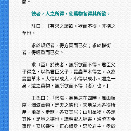
麼。
德者，人之所得，使萬物各得其所欲。
註曰：【有求之謂欲。欲而不得，非德之
至也。
求於規矩者，得方圓而已矣；求於權衡
者，得輕重而已矣。
求（至）於德者，無所欲而不得。君臣父
子得之，以為君臣父子；昆蟲草木得之，以為
昆蟲草木。大得以成大，小得以成小。邇之一
身，遠之萬物，無所欲而不得（者）也。】
王氏曰：「陰陽、寒暑運在四時，風雨順
序，潤滋萬物，是天之德也。天地草木各得所
產，飛禽、走獸，各安其居；山川萬物，各遂
其性，是地之德也。講明聖人經書，通曉古今
事理。安居養性，正心脩身，忠於君主，孝於