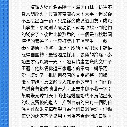
這類人物雖名為隱士，深居山林，彷彿不
食人間煙火，其實非常關心天下大事，但又從
不直接出面干預，只是從旁或通過朋友，或派
出學生，幫助別人成功後，就再也找不到他們
的蹤影了。後世比較熟悉的，一個是春秋戰國
時代的鬼谷子，他只打發出五個學生——蘇
秦、張儀、孫臏、龐涓、尉繚，就把天下諸侯
玩得團團轉，最後還是採用了張儀的策略，秦
始皇才得以統一天下。還有隋唐之際的文中子
王通，他以儒佛道三家通才的學養，講學河
汾，培訓了一批開創盛唐的文臣武將，如魏
徵、李靖、房玄齡等人都是他的學生。而他作
為隱身幕後的曠世奇人，正史中卻不載一字；
幫助朱元璋打天下的也是幾個始終不肯站出來
的裝瘋賣傻的道人，推到台前的只有一個劉伯
溫。雖然朱元璋都親自為他們寫過傳記，但編
正史的儒家不予錄用，因為不合他們的口味。