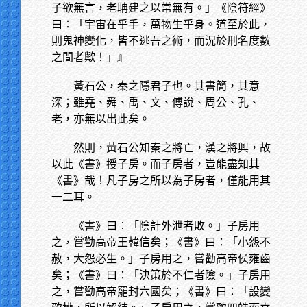
子欲無言，老聃建之以常無有。」《陰符經》
曰：「宇宙在乎手，萬物生乎身。道至於此，
則鬼神變化，皆不逃吾之術，而況於刑名度數
之間者歟！」』
黃石公，秦之隱君子也。其書簡，其意
深；雖堯、舜、禹、文、傅說、周公、孔、
老，亦無以出此矣。
然則，黃石公知秦之將亡，漢之將興，故
以此《書》授子房。而子房者，豈能盡知其
《書》哉！凡子房之所以為子房者，僅能用其
一二耳。
《書》曰︰「陰計外泄者敗。」子房用
之，嘗勸高帝王韓信矣；《書》曰：「小怨不
赦，大怨必生。」子房用之，嘗勸高帝侯雍齒
矣；《書》曰：「決策於不仁者險。」子房用
之，嘗勸高帝罷封六國矣；《書》曰：「設變