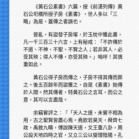
《黃石公素書》六篇，按《前漢列傳》黃
石公圯橋所授子房《素書》，世人多以「三
略」為是，蓋傳之者誤也。
晉亂，有盜發子房塚，於玉枕中獲此書，
凡一千三百三十六言，上有秘戒：「不許傳於
不道、不神、不聖、不賢之人；若非其人，必
受其殃；得人不傳，亦受其殃。」嗚呼！其慎
重如此。
黃石公得子房而傳之，子房不得其傳而葬
之。後五百餘年而盜獲之，自是《素書》始傳
於人間。然其傳者，特黃石公之言耳，而公之
意，其可以言盡哉。
余竊嘗評之︰『「天人之道，未嘗不相為
用，古之聖賢皆盡心焉。堯欽若昊天，舜齊七
政，禹敘九疇，傅說陳天道，文王重八卦，周
公設天地四時之官，又立三公以燮理陰陽。孔