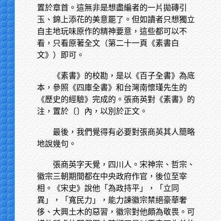
置於章首。這無非是想盡編者的一片拋磚引
玉、錦上添花的美意罷了。但如讀者只想獨立
自主地玩味原作的精神要意，這些都可以不
看，只看原著全文（第二十一頁《素書白
文》）即可。
《素書》的校勘，是以《百子全書》為底
本，參照《四庫全書》和台灣南懷瑾先生的
《歷史的經驗》完成的。張商英對《素書》的
注，置於〔〕內，以別於正文。
最後，我們覺得有必要對張商英其人簡略
地說幾句。
張商英字天覺，四川人。宋神宗、哲宗、
徽宗三朝期間都在中央政府作官，後位至宰
相。《宋史》說他「為政持平」，「立同
異」，「寬民力」，能力諫徽宗禁絕豪華奢
侈、大興土木的惡習，徽宗對他頗為敬畏。可