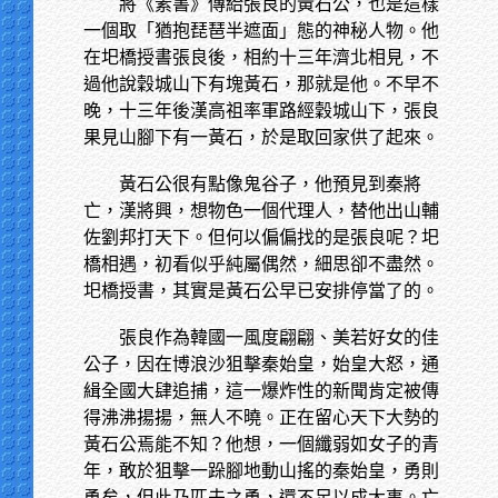
將《素書》傳給張良的黃石公，也是這樣
一個取「猶抱琵琶半遮面」態的神秘人物。他
在圯橋授書張良後，相約十三年濟北相見，不
過他說穀城山下有塊黃石，那就是他。不早不
晚，十三年後漢高祖率軍路經穀城山下，張良
果見山腳下有一黃石，於是取回家供了起來。
黃石公很有點像鬼谷子，他預見到秦將
亡，漢將興，想物色一個代理人，替他出山輔
佐劉邦打天下。但何以偏偏找的是張良呢？圯
橋相遇，初看似乎純屬偶然，細思卻不盡然。
圯橋授書，其實是黃石公早已安排停當了的。
張良作為韓國一風度翩翩、美若好女的佳
公子，因在博浪沙狙擊秦始皇，始皇大怒，通
緝全國大肆追捕，這一爆炸性的新聞肯定被傳
得沸沸揚揚，無人不曉。正在留心天下大勢的
黃石公焉能不知？他想，一個纖弱如女子的青
年，敢於狙擊一跺腳地動山搖的秦始皇，勇則
勇矣，但此乃匹夫之勇，還不足以成大事。亡