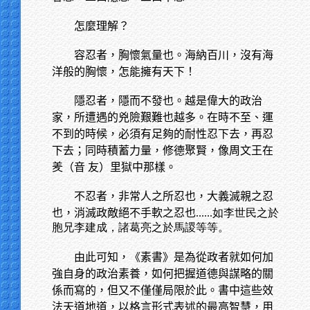
怎麼理解？
容忍者，胸懷氣量也。海納百川，沒有海
洋般的胸懷，怎能擁有天下！
隱忍者，隱而不發也。越是偉大的政治
家，所遭遇的兇險艱難也越多。在時不至、運
不到的時候，必須有足夠的耐性忍下去，再忍
下去；同時積蓄力量，修德聚賢，像周文王在
羑（音 友）里獄中那樣。
不忍者，非常人之所忍也，大義滅親之忍
也，消滅政敵絕不手軟之忍也
......如李世民之於
胞兄李建成，諸葛亮之於馬謖等等。
由此可知，《素書》是為從政者就如何加
強自身的政治素養，如何把握道德與謀略的關
係而寫的，但又不僅僅局限於此。書中這些效
法天道地道，以格言形式表述的最高智慧，用