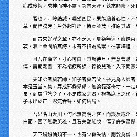
病成後悔，求神而神不靈。哭向天涯，孰來顧盼，死
吾也，叮嚀誥誡，囑望四民，果能涵養心性，不
草，蘭桂騰芳；戶外起祥煙，樁萱並茂。推原其故，
而古來好淫之輩，亦不乏人，夏桀無道，寵妹喜
茨，濮上桑間讀其詩，未有不指為禽獸，往事堪追，
且吾在漢室，寸心可白，秉燭待旦，無意曹瞞，
傷，壽期耄耋，不為裙釵所誤，德被兒孫。入不聞寡
夫知弟者莫若師，知子者莫若父。吾見為人師者
本是玉堂人物，弄成邪僻兒郎，無論磊落奇才，一定
長，到處爭誇令子，不是成家之器，視為席上之珍，
子未出於正，忍氣吞聲，如何結局。
吾思名山大川，何地無高明之客，而談及戒淫一
白面，困了無數英雄，且看美艷紅妝，傷了許多豪傑
天下紛紛倫類不一，也有少孤失怙，削髮為僧，