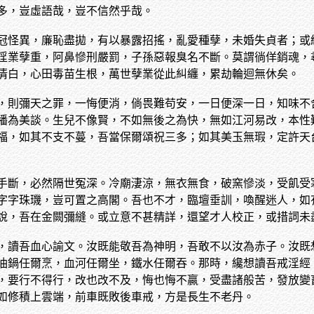
多，豈虛語哉，豈不信然乎哉。
冠怪異，廉恥盡拋，有以暴露招搖，亂愛種孽，未婚失貞者；或
淫業孽重，阿鼻慘刑嚴罰，子孫惡報臭名不斷。莫謂徜佯銷魂，
清白，心田毒苗生根，萬世孽業從此糾纏，累劫輪迴無休矣。
，則彌天之罪，一悔便消，倘畏難苟安，一日便深一日，知味不
播為美談。生兒不像賢，不如無後之為快，無如江河易改，本性
福，如其不支不蔓，吾當保爾頌祝三多；如其美玉無瑕，定許天
手斷，必然隔世冤深。冷廟淒涼，無衣無食，破窯慘淡，受飢受
字字珠璣，豈可置之高閣。吾也不才，臨壇垂訓，喚醒迷人，如
說，吾在金闕彌縫。或立意不甚精詳，還望才人校正，或措詞未
，讀吾血心諭文。汝既能敬吾為神明，吾敢不以汝為赤子。汝既
油鍋任爾烹，血河任爾坐，鐵水任爾吞。那時，纔想讀吾戒淫經
，要行不得行，改也改不及，悔也悔不贏，受盡諸般苦，發放變
如修積上雲端，前車既敗後車戒，方是長生不老丹。