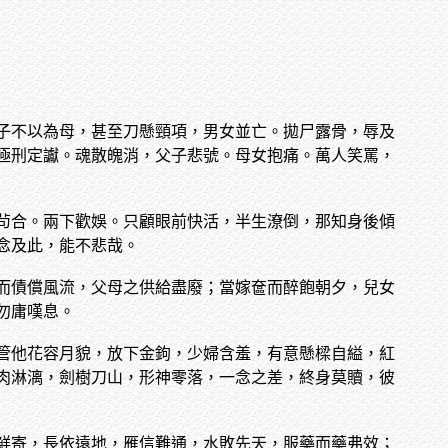
子不以為母，甚至刀懸頸項，男女並亡。拋尸露骨，辱及
極刑定讞。魂散魄消，父子悲號。母女抱痛。萬人笑罵，
茍合。兩下歡娛。只顧眼前快活，半生潦倒，那知身後傾
念及此，能不悲哉。
而債償風流，父母之供給盡廢；當嫁奩而醉飽朝夕，兒女
勿庸嘆息。
管他花容月貌，放下金鉤，少婦含羞，有意懸樑自縊，紅
肉淋漓，劍樹刀山，形神零落，一念之差，終身莫贖，彼
鮮寄，長依遠地，雁信難通，水敗先天，服藥而藥弗效；