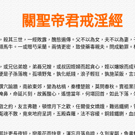
關聖帝君戒淫經
，殺其三世，一經敗露，醜態遍傳。父不以為女，夫不以為妻，
類馬牛。一或贈芍采蘭。兩情更密，致使藥毒親夫。問成勦罪。
，或兄佔弟媳，弟姦兄嫂，或叔因姪婦而起貪心，姪以嬸娘而成
便是子孫落魄。孤墳野鬼，孰化紙錢，浪子輕狂，孰施菜飯，言
鑽穴踰牆，南畝東郊，變為枯槁，秦樓楚館，莫問春秋。賣祖業
掩鼻，命延片刻，故舊酸心，遙憶當年，何堪回首，如此下落，
宿之約，友言弗聽，頓懷月下之歡，任爾俊女嬌娥，難逃鐵網，
冤魂不散，竟來地府呈詞，五殿森羅，法不容緩。銅錘鐵鍘，血
那計更長夜短，戀風花而快意，渾忘月落烏啼，久別家鄰，魚書