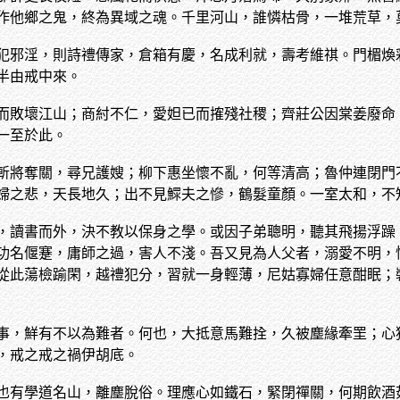
作他鄉之鬼，終為異域之魂。千里河山，誰憐枯骨，一堆荒草，
犯邪淫，則詩禮傳家，倉箱有慶，名成利就，壽考維祺。門楣煥
半由戒中來。
而敗壞江山；商紂不仁，愛妲已而搉殘社稷；齊莊公因棠姜廢命
一至於此。
斬將奪關，尋兄護嫂；柳下惠坐懷不亂，何等清高；魯仲連閉門
婦之悲，天長地久；出不見鰥夫之慘，鶴髮童顏。一室太和，不
，讀書而外，決不教以保身之學。或因子弟聰明，聽其飛揚浮躁
功名偃蹇，庸師之過，害人不淺。吾又見為人父者，溺愛不明，
從此蕩檢踰閑，越禮犯分，習就一身輕薄，尼姑寡婦任意酣眠；
事，鮮有不以為難者。何也，大抵意馬難拴，久被塵緣牽罜；心
，戒之戒之禍伊胡底。
也有學道名山，離塵脫俗。理應心如鐵石，緊閉禪關，何期飲酒