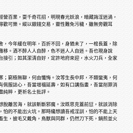
經營百業，耍千奇花招，明現春光妖浪，暗藏誨淫迷渦，
尋歡可樂。縱以銀錢交易，靈性難免污穢，雖無旁觀耳
舍，今年緩在明年，百折不回，身猶未了，一棺長蓋，除
難移。酒不醉人人自醉，色不迷人人自迷。吾也現身說
台接引；如其潔清自好，定許地府來迎，水火刀兵，全家
寒；窮極無聊，何由懺悔。汝等生長中邦，不類蠻夷，何
有佩服誌心，吾當增福延壽，如有口講指畫，吾當削罪消
盡純粹，更祈名士批評。
想脫離苦海，就該斬斷邪魔。汝既思克蓋前愆，就該消除
，怕的不能出火坑。那時纔想讀吾戒淫訓，怕的不能上天
畜生，披毛又戴角，鳥獸與同群，仍然刀下死，鍋煎並火