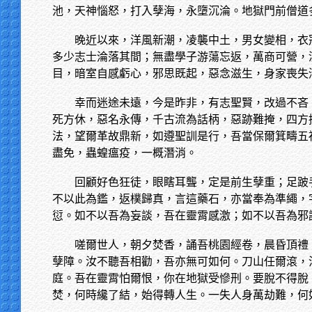
池，天神惱怒，打入孽海，永墮沉淪。地獄門前僧道
晚近以來，洋風新潮，凌襲中土，男女變相，衣
多少志士淪落其間；無盡學子游蕩忘返，萬商可營，
目，暗室自感虧心，邪思既起，惡念滋生，身家喪失
幸而迷途未遠，今是昨非，有志聖賢，改過不吝
死方休，惡名永傳，千古流為話柄，惡跡難掩，四方
法，望爾革故鼎新，如遵聖訓是行，吾當保爾箕疇五
盡免，蟲蝗瘟疫，一概潛消。
回顧好色狂徒，眼瞎耳聾，定是前生孽重；足跛
不以此為鑑，返樸歸真，言這藥石，亦當奉為準繩，
愆。如不以吾為妄談，吾在靈霄感激；如不以吾為邪
嗟爾世人，朝夕焚香，誦吾桃園經卷，晨昏頂禮
孽障。汝不聽吾相勸，吾亦無可如何。刀山任爾滾，
庭。吾在靈霄怕爾恨，你在地獄受慘刑。要脫不得脫
焚，何時纔了結，始得轉人生。一失人身萬劫難，何