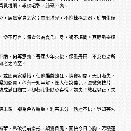
莫覓親朋，報應昭彰，絲毫不爽。
彩，居然富貴之家；閭里增光，不愧棟樑之器。庭前生瑞
，慘不可言；陳靈公為夏氏亡身，醜不堪問。其餘新臺牆
不納，何等意義。吾願少年英俊，保重丹田，不為色慾所
知老之將至。
，或因東家愛惜，任他蝶戲蜂狂。情竇初開，天良漸失，
慢加懲責，稍有一知半解，逢人便說佳兒，些微薄枝片
裝成滿口糊言，柳巷花街隨心喜悅，謂夫子教我以正，夫
猿未鎖，卻為色界羈纏，利害未分，執迷不悟。豈知芙蓉
茹葷，私破從前齋戒，顛鸞倒鳳，圖快今日心胸，污穢蓮