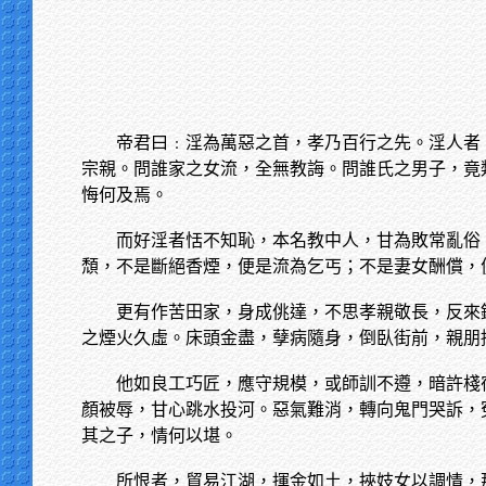
帝君曰﹕淫為萬惡之首，孝乃百行之先。淫人者
宗親。問誰家之女流，全無教誨。問誰氏之男子，竟
悔何及焉。
而好淫者恬不知恥，本名教中人，甘為敗常亂俗
頹，不是斷絕香煙，便是流為乞丐；不是妻女酬償，
更有作苦田家，身成佻達，不思孝親敬長，反來
之煙火久虛。床頭金盡，孽病隨身，倒臥街前，親朋
他如良工巧匠，應守規模，或師訓不遵，暗許棧
顏被辱，甘心跳水投河。惡氣難消，轉向鬼門哭訴，
其之子，情何以堪。
所恨者，貿易江湖，揮金如土，挾妓女以調情，