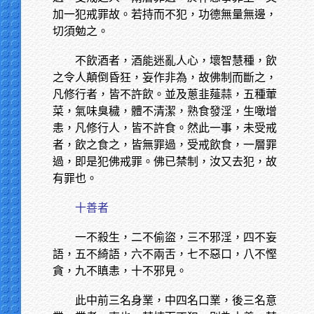
加一犯戒罪故。若持而不犯，功德無量無邊，
切須勉之。
不飲酒者，酒能迷亂人心，壞智慧種，飲
之令人顛倒昏狂，妄作非為，故佛制而斷之，
凡修行者，皆不許飲。並及蔥韭薤蒜，五種葷
菜，氣味臭穢，體不清潔，熟食發淫，生噉增
恚，凡修行人，皆不許食。然此一事，未受戒
者，飲之食之，皆無罪過，受戒飲食，一層罪
過，即是犯佛戒罪。佛已禁制，汝又去犯，故
有罪也。
十善者
一不殺生，二不偷盜，三不邪淫，四不妄
語，五不綺語，六不兩舌，七不惡口，八不慳
貪，九不瞋恚，十不邪見。
此中前三名身業，中四名口業，後三名意