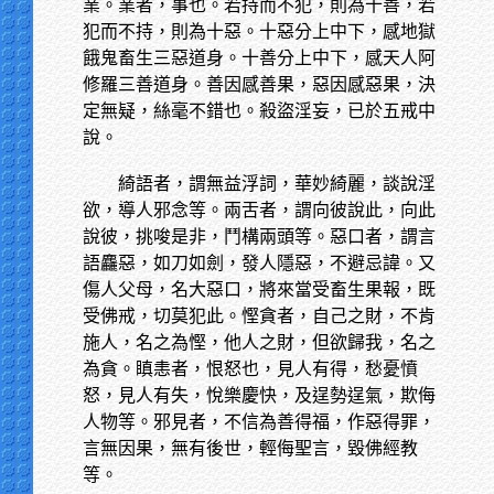
業。業者，事也。若持而不犯，則為十善，若
犯而不持，則為十惡。十惡分上中下，感地獄
餓鬼畜生三惡道身。十善分上中下，感天人阿
修羅三善道身。善因感善果，惡因感惡果，決
定無疑，絲毫不錯也。殺盜淫妄，已於五戒中
說。
綺語者，謂無益浮詞，華妙綺麗，談說淫
欲，導人邪念等。兩舌者，謂向彼說此，向此
說彼，挑唆是非，鬥構兩頭等。惡口者，謂言
語麤惡，如刀如劍，發人隱惡，不避忌諱。又
傷人父母，名大惡口，將來當受畜生果報，既
受佛戒，切莫犯此。慳貪者，自己之財，不肯
施人，名之為慳，他人之財，但欲歸我，名之
為貪。瞋恚者，恨怒也，見人有得，愁憂憤
怒，見人有失，悅樂慶快，及逞勢逞氣，欺侮
人物等。邪見者，不信為善得福，作惡得罪，
言無因果，無有後世，輕侮聖言，毀佛經教
等。