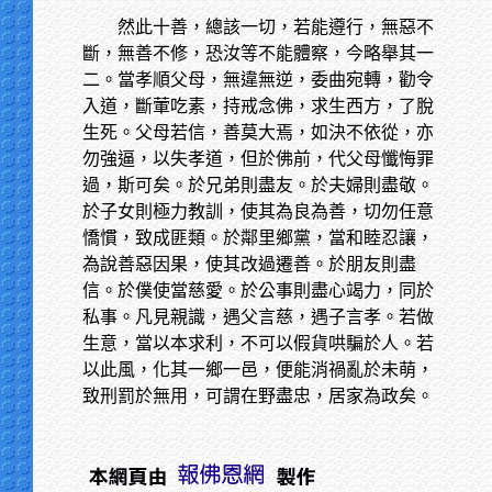
然此十善，總該一切，若能遵行，無惡不
斷，無善不修，恐汝等不能體察，今略舉其一
二。當孝順父母，無違無逆，委曲宛轉，勸令
入道，斷葷吃素，持戒念佛，求生西方，了脫
生死。父母若信，善莫大焉，如決不依從，亦
勿強逼，以失孝道，但於佛前，代父母懺悔罪
過，斯可矣。於兄弟則盡友。於夫婦則盡敬。
於子女則極力教訓，使其為良為善，切勿任意
憍慣，致成匪類。於鄰里鄉黨，當和睦忍讓，
為說善惡因果，使其改過遷善。於朋友則盡
信。於僕使當慈愛。於公事則盡心竭力，同於
私事。凡見親識，遇父言慈，遇子言孝。若做
生意，當以本求利，不可以假貨哄騙於人。若
以此風，化其一鄉一邑，便能消禍亂於未萌，
致刑罰於無用，可謂在野盡忠，居家為政矣。