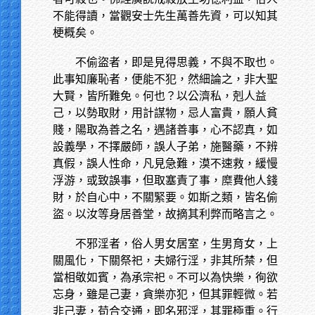
不能得讀，當觀安士先生萬善先資，可以知其
梗概矣。
不偷盜者，即是見得思義，不與不取也。
此事知廉恥者，便能不犯，然細論之，非大聖
大賢，皆所難免。何也？以公濟私，剋人益
己，以勢取財，用計謀物，忌人富貴，願人貧
賤，陽取為善之名，遇諸善事，心不認真，如
設義學，不擇嚴師，誤人子弟，施醫藥，不辨
真假，誤人性命，凡見急難，漠不速救，緩慢
浮游，或致誤事，但取塞責了事，糜費他人錢
財，於自心中，不關緊要。如斯之類，皆名偷
盜。以汝等身居善堂，故摘其利弊而略言之。
不邪淫者，俗人男女居室，生男育女，上
關風化，下關祭祀，夫婦行淫，非其所禁，但
當相敬如賓，為承宗祀。不可以為快樂，徇欲
忘身，雖是己妻，貪樂亦犯，但其罪輕微。若
非己妻，苟合交通，即名邪淫，其罪極重。行