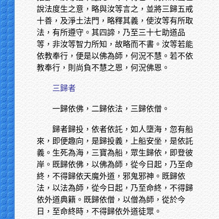
說法度生之意，略與汝等言之，並將三歸五戒
十善，及淨土法門，略釋其義，使汝等有所取
法，有所遵守。其四諦，乃至三十七助道品
等，非汝等智力所知，故略而不書。汝等若能
依教奉行，便是以佛為師，何況不慧。若不依
教奉行，則尚負不慧之恩，何況佛恩。
三歸者
一歸依佛，二歸依法，三歸依僧。
歸者歸投，依者依託，如人墮海，忽有船
來，即便趣向，是歸投義，上船安坐，是依託
義。生死為海，三寶為船，眾生歸依，即登彼
岸。既歸依佛，以佛為師，從今日起，乃至命
終，不得歸依天魔外道，邪鬼邪神。既歸依
法，以法為師，從今日起，乃至命終，不得歸
依外道典籍。既歸依僧，以僧為師，從於今
日，至命終時，不得歸依外道徒眾。