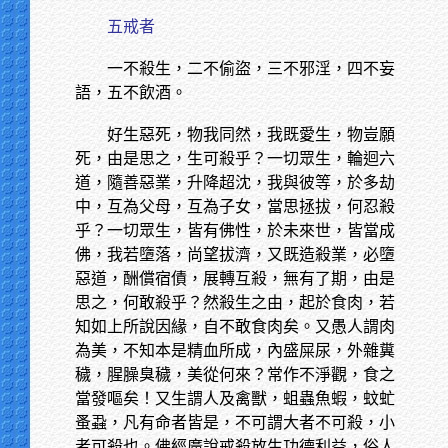
五戒者
一不殺生，二不偷盜，三不邪淫，四不妄
語，五不飲酒。
好生惡死，物我同然，我既愛生，物豈願
死，由是思之，生可殺乎？一切眾生，輪迴六
道，隨善惡業，升降超沈，我與彼等，於多劫
中，互為父母，互為子女，當思拯拔，何忍殺
乎？一切眾生，皆有佛性，於未來世，皆當成
佛，我若墮落，尚望拔濟，又既造殺業，必墮
惡道，酬償宿債，展轉互殺，無有了期，由是
思之，何敢殺乎？然殺生之由，起於食肉，若
知如上所說因緣，自不敢食肉矣。又愚人謂肉
為美，不知本是精血所成，內盛屎尿，外雜糞
穢，腥臊臭穢，美從何來？常作不淨觀，食之
當發嘔矣！又生謂人及禽獸，蛆蟲魚蝦，蚊虻
蚤蝨，凡有命者皆是，不可謂大者不可殺，小
者可殺也。佛經廣說戒殺放生功德利益，俗人