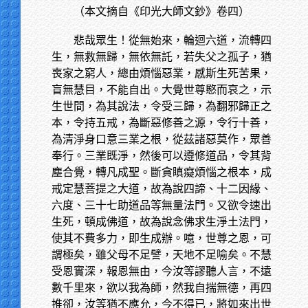
（本文摘自《印光大師文鈔》卷四）
悲哉眾生！從無始來，輪迴六道，流轉四
生，無救無歸，無依無託，若失父之孤子，猶
喪家之窮人，總由煩惱惡業，感斯生死苦果，
盲無慧目，不能自出。大覺世尊愍而哀之，示
生世間，為其說法，令受三歸，為翻邪歸正之
本，令持五戒，為斷惡修善之源，令行十善，
為清淨身口意三業之根，從茲諸惡莫作，眾善
奉行。三業既淨，然後可以遵修道品，令其背
塵合覺，轉凡成聖。斷貪瞋癡煩惱之根本，成
戒定慧菩提之大道，故為說四諦、十二因緣、
六度、三十七助道品等無量法門。又欲令速出
生死，頓成佛道，故為說念佛求生淨土法門，
使其不費多力，即生成辦。噫，世尊之恩，可
謂極矣，雖父母不足譬，天地不足喻矣。不慧
受恩實深，報恩無由，今汝等謬聽人言，不遠
數千里來，欲以我為師，然我自揣無德，再四
推卻，汝等猶不應允，今不得已，將如來出世