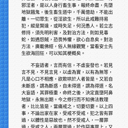
邪淫者，是以人身行畜生事，報終命盡，先墮
地獄餓鬼，後生畜生道中，千萬億劫，不能出
離。一切眾生，從淫欲生，所以此戒難持易
犯，縱是賢達，或時失足，何況愚人。若立志
修持，須先明利害，及對治方法，則如見毒
蛇，如遇怨賊，恐畏怖懼，欲心自息矣。對治
方法，廣載佛經，俗人無緣觀覽，當看安士先
生欲海回狂，可以知其梗概矣。
不妄語者，言而有信，不虛妄發也。若見
言不見，不見言見，以虛為實，以有為無等，
凡是心口不相應，欲欺哄於人者皆是。又若自
未斷惑，謂為斷惑，自未得道，謂為得道，名
大妄語，其罪極重，命終之後，決定直墮阿鼻
地獄，永無出期。今之修行而不知佛法教理
者，比比皆是，當痛戒之，切要切要。以上四
事，不論出家在家，受戒不受戒，犯之皆有罪
過，以體性是惡故也。然不受戒人，一層罪
過，受戒之人，兩層罪過，於作惡事罪上，又