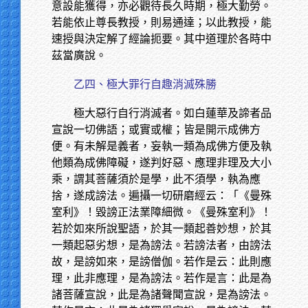
意設能獲得，亦必觀待長久時期，極大勤勞。
若能依止尊長教授，則易通達；以此教授，能
速授與決定解了經論扼要。其中道理於各時中
茲當廣說。
乙四、極大罪行自趣消滅殊勝
極大惡行自行消滅者。如白蓮華及諦者品
宣說一切佛語；或實或權；皆是開示成佛方
便。有未解是義者，妄執一類為成佛方便及執
他類為成佛障礙，遂判好惡、應理非理及大小
乘，謂其菩薩須於是學，此不須學，執為應
捨，遂成謗法。遍攝一切研磨經云：「《曼殊
室利》！毀謗正法業障細微。《曼殊室利》！
若於如來所說聖語，於其一類起善妙想，於其
一類起惡劣想，是為謗法。若謗法者，由謗法
故，是謗如來，是謗僧伽。若作是云：此則應
理，此非應理，是為謗法。若作是言：此是為
諸菩薩宣說，此是為諸聲聞宣說，是為謗法。