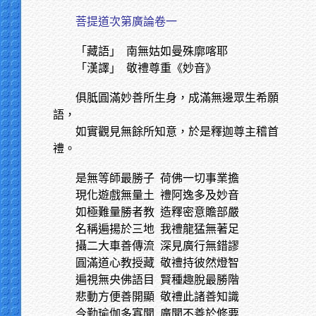
菩提道次第廣論卷一
「藏語」
南無姑如曼殊廓喀耶
「漢譯」
敬禮尊重《妙音》
俱胝圓滿妙善所生身，成滿無邊眾生希願
語，
如實觀見無餘所知意，於是釋迦尊主稽首
禮。
是無等師最勝子
荷佛一切事業擔
現化遊戲無量土
禮阿逸多及妙音
如極難量勝者教
造釋密意贍部嚴
名稱遍揚於三地
我禮龍猛無著足
攝二大車善傳流
深見廣行無錯謬
圓滿道心教授藏
敬禮持彼然燈智
遍視無央佛語目
賢種趣脫最勝階
悲動方便善開顯
敬禮此諸善知識
今勤瑜伽多寡聞
廣聞不善於修要