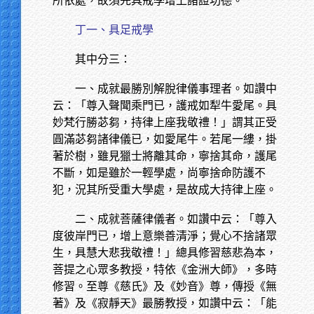
所依處，故須先具戒學增上諸證功德。
丁一、具足戒學
其中分三：
一、成就最勝別解脫律儀事理者。如讚中
云：「尊入聲聞乘門已，護戒如犁牛愛尾。具
妙梵行勝苾芻，持律上座我敬禮！」謂其正受
圓滿苾芻諸律儀已，如愛尾牛。若尾一縷，掛
著於樹，雖見獵士將離其命，寧捨其命，護尾
不斷，如是雖於一輕學處，尚寧捨命防護不
犯，況其所受重大學處，是故成大持律上座。
二、成就菩薩律儀者。如讚中云：「尊入
度彼岸門已，增上意樂善清淨；覺心不捨諸眾
生，具慧大悲我敬禮！」總具修習慈悲為本，
菩提之心眾多教授，特依《金洲大師》，多時
修習。至尊《慈氏》及《妙音》尊，傳授《無
著》及《寂靜天》最勝教授，如讚中云：「能