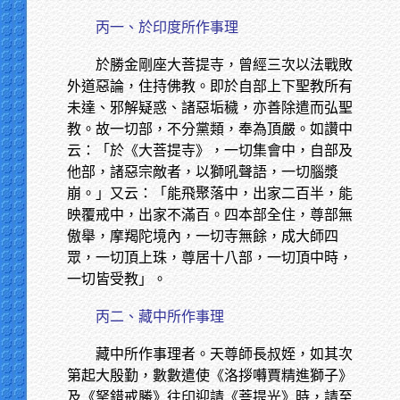
丙一、於印度所作事理
於勝金剛座大菩提寺，曾經三次以法戰敗
外道惡論，住持佛教。即於自部上下聖教所有
未達、邪解疑惑、諸惡垢穢，亦善除遣而弘聖
教。故一切部，不分黨類，奉為頂嚴。如讚中
云：「於《大菩提寺》，一切集會中，自部及
他部，諸惡宗敵者，以獅吼聲語，一切腦漿
崩。」又云：「能飛聚落中，出家二百半，能
映覆戒中，出家不滿百。四本部全住，尊部無
傲舉，摩羯陀境內，一切寺無餘，成大師四
眾，一切頂上珠，尊居十八部，一切頂中時，
一切皆受教」。
丙二、藏中所作事理
藏中所作事理者。天尊師長叔姪，如其次
第起大殷勤，數數遣使《洛拶囀賈精進獅子》
及《拏錯戒勝》往印迎請《菩提光》時，請至