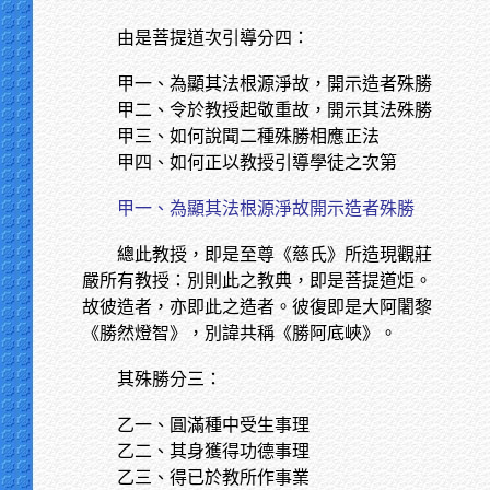
由是菩提道次引導分四：
甲一、為顯其法根源淨故，開示造者殊勝
甲二、令於教授起敬重故，開示其法殊勝
甲三、如何說聞二種殊勝相應正法
甲四、如何正以教授引導學徒之次第
甲一、為顯其法根源淨故開示造者殊勝
總此教授，即是至尊《慈氏》所造現觀莊
嚴所有教授：別則此之教典，即是菩提道炬。
故彼造者，亦即此之造者。彼復即是大阿闍黎
《勝然燈智》，別諱共稱《勝阿底峽》。
其殊勝分三：
乙一、圓滿種中受生事理
乙二、其身獲得功德事理
乙三、得已於教所作事業