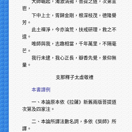
大師崛起，濁激清揚，菩提之道，次第宣
鬯，
下中上士，胥歸金剛，根深枝茂，德隆譽
芳。
此土禪淨，今亦淪荒，扶戒研理，救之不
遑。
唯師與我，志趣相當，千年萬里，不隔毫
芒。
我行未逮，我心正長，瓣香先覺，景仰無
量。
支那釋子太虛敬禮
本書譯例
一、本論原本依《拉薩》新舊兩版菩提道
次第及四家注。
二、本論所譯法數名詞，多依《奘師》所
譯。