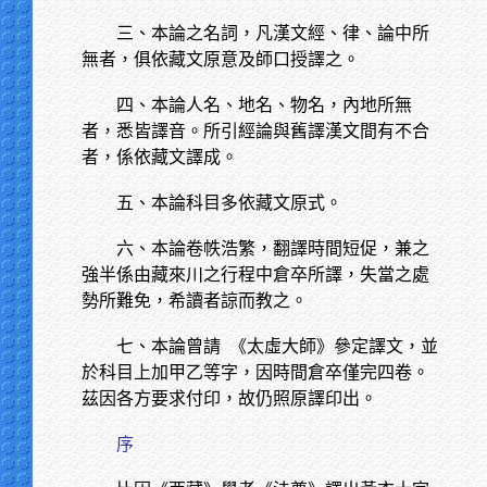
三、本論之名詞，凡漢文經、律、論中所
無者，俱依藏文原意及師口授譯之。
四、本論人名、地名、物名，內地所無
者，悉皆譯音。所引經論與舊譯漢文間有不合
者，係依藏文譯成。
五、本論科目多依藏文原式。
六、本論卷帙浩繁，翻譯時間短促，兼之
強半係由藏來川之行程中倉卒所譯，失當之處
勢所難免，希讀者諒而教之。
七、本論曾請
《太虛大師》參定譯文，並
於科目上加甲乙等字，因時間倉卒僅完四卷。
茲因各方要求付印，故仍照原譯印出。
序