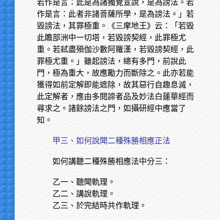
若作是言：此是為諸獨覺宣說，是為謗法。若
作是言：此者非諸菩薩所學，是為謗法。」若
毀謗法，其罪極重。《三摩地王》云：「若毀
此贍部洲中一切塔，若毀謗契經，此罪極尤
重。若弒盡殞伽沙數阿羅漢，若毀謗契經，此
罪極尤重。」雖起謗法，總有多門，前說此
門，極為重大，故應勵力而斷除之。此亦若能
獲得如前定解即能遮除，故其惡行自趣息滅，
此定解者，應由多閱諦者品及妙法白蓮華經而
尋求之。諸餘謗法之門，如攝研經中應當了
知。
甲三、如何說聞二種殊勝相應正法
如何講聽二種殊勝相應法中分三：
乙一、聽聞軌理。
乙二、講說軌理。
乙三、於完結時共作軌理。