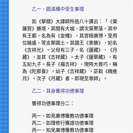
乙一、圓滿種中受生事理
如《拏錯》大譯師所造八十讚云：「《東
薩賀》勝境，其間有大城，謂次第聚落。其中
有王都，名為有《金幢》，其宮極廣博，受用
位饒盛，等支那國土。其國王《善勝》，妃名
《吉祥光》。父母有三子，名《蓮藏》、《月
藏》，並其《吉祥藏》。太子《蓮華藏》，有
五妃九子。長子《福吉祥》，現時大善巧，稱
為《陀那喜》。幼子《吉祥藏》，苾芻《精進
月》。次子《月藏》者，即現至尊師」。
乙二、其身獲得功德事理
獲得功德事理分二：
丙一、如見廣博獲教功德事理
丙二、如理修行獲證功德事理
丙一、知見廣博獲教功德事理