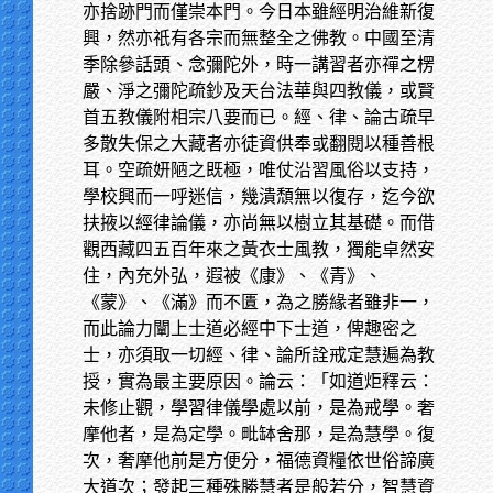
亦捨跡門而僅崇本門。今日本雖經明治維新復
興，然亦祇有各宗而無整全之佛教。中國至清
季除參話頭、念彌陀外，時一講習者亦禪之楞
嚴、淨之彌陀疏鈔及天台法華與四教儀，或賢
首五教儀附相宗八要而已。經、律、論古疏早
多散失保之大藏者亦徒資供奉或翻閱以種善根
耳。空疏妍陋之既極，唯仗沿習風俗以支持，
學校興而一呼迷信，幾潰頹無以復存，迄今欲
扶掖以經律論儀，亦尚無以樹立其基礎。而借
觀西藏四五百年來之黃衣士風教，獨能卓然安
住，內充外弘，遐被《康》、《青》、
《蒙》、《滿》而不匱，為之勝緣者雖非一，
而此論力闡上士道必經中下士道，俾趣密之
士，亦須取一切經、律、論所詮戒定慧遍為教
授，實為最主要原因。論云：「如道炬釋云：
未修止觀，學習律儀學處以前，是為戒學。奢
摩他者，是為定學。毗缽舍那，是為慧學。復
次，奢摩他前是方便分，福德資糧依世俗諦廣
大道次；發起三種殊勝慧者是般若分，智慧資