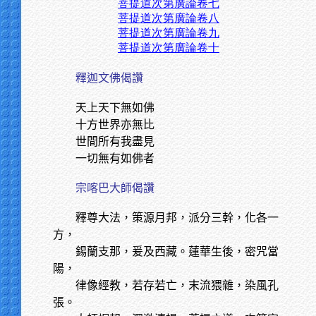
菩提道次第廣論卷七
菩提道次第廣論卷八
菩提道次第廣論卷九
菩提道次第廣論卷十
釋迦文佛偈讚
天上天下無如佛
十方世界亦無比
世間所有我盡見
一切無有如佛者
宗喀巴大師偈讚
釋尊大法，策源月邦，派分三幹，化各一
方，
錫蘭支那，爰及西藏。蓮華生後，密咒當
陽，
律像經教，若存若亡，末流猥雜，染風孔
張。