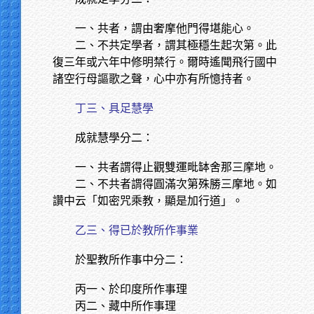
一、共者，謂由奢摩他門得堪能心。
二、不共定學者，謂其極穩生起次第。此
復三年或六年中修明禁行。爾時遙聞飛行國中
諸空行母謳歌之聲，心中亦有所憶持者。
丁三、具足慧學
成就慧學分二：
一、共者謂得止觀雙運毗缽舍那三摩地。
二、不共者謂得圓滿次第殊勝三摩地。如
讚中云「如密咒乘教，顯是加行道」。
乙三、得已於教所作事業
於聖教所作事中分二：
丙一、於印度所作事理
丙二、藏中所作事理