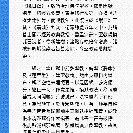
《哦日鐸》，啟請治理佛陀聖教。依是因緣，
總集一切經咒要義，束為修行次第，遂造《菩
提炬論》等，而興教法。此復住於《哦日》三
載，《聶塘》九歲，衛藏餘處五年之中，為諸
善士開示經咒教典教授，罄盡無餘。聖教規模
諸已沒者，從新建樹；諸略存軌倍令增廣；諸
被邪解垢穢染者皆善治除，令聖教寶悉離垢
染。
總之，雪山聚中前弘聖教，謂聖《靜命》
及《蓮華生》，建聖教軌；然由支那和尚堪
布，解了空性未達扼要。以是因緣，謗方便
分，遮止一切，作意思惟，損減教法，為《蓮
華戒大阿闍黎》善破滅已，決擇勝者所有密
意，為恩極重。於後宏聖教，則有一類妄自矜
為善巧智者及瑜伽師由其倒執相續部義，於教
根本清淨梵行作大損害，為此善士善為破除，
復能殄滅諸邪執著，弘盛增廣無倒聖教，故其
深恩普遍雪山一切眾生。