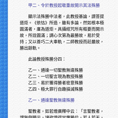
甲二、令於教授起敬重故開示其法殊勝
顯示法殊勝中法者，此教授基論，謂菩提
道炬。《依怙》所造，雖有多論，然如根本極
圓滿者，廑為道炬。具攝經咒所有樞要而開示
故，所詮圓滿；調心次第為最勝故，易於受
持；又以善巧二大車軌，二師教授而莊嚴故，
勝出餘軌。
此論教授殊勝分四：
乙一、通達一切聖教無違殊勝
乙二、一切聖言現為教授殊勝
乙三、易於獲得勝者密意殊勝
乙四、極大罪行自趣損滅殊勝
乙一、通達聖教無違殊勝
聖教者，如若燈廣釋中云：「言聖教者，
謂無倒顯示，諸欲證得甘露勝位，若人若天，