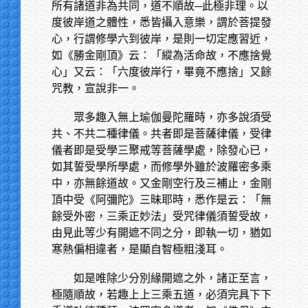
所有諸道非為共同，道不順故─此極非理。以
度彼岸道之體性，悉皆攝入意樂，謂於菩提發
心，行謂修學六到彼岸，是則一切定應習近，
如《勝金剛頂》云：「縱為活命故，不應捨覺
心」又云：「六度彼岸行，畢竟不應捨」又餘
咒教，宣說非一。
眾多趣入無上瑜伽曼陀羅時，亦多說須受
共、不共二種律儀。共者即是菩薩律儀，受律
儀者即是受學三聚戒等菩薩學處，除發心已，
如其誓受學所學處，而修學外雖於波羅密多乘
中，亦無餘道故。又金剛空行及三補止，金剛
頂中受《阿彌陀》三昧耶時，悉作是云：「無
餘受外密，三乘正妙法」受咒律儀須誓受故，
由見此等少有開遮不同之分，即執一切，猶如
寒熱偏相違者，是顯自智極粗淺耳。
如是唯除少分別緣開遮之外，諸正至言，
極隨順故，若趣上上三乘五道，必須完具下下