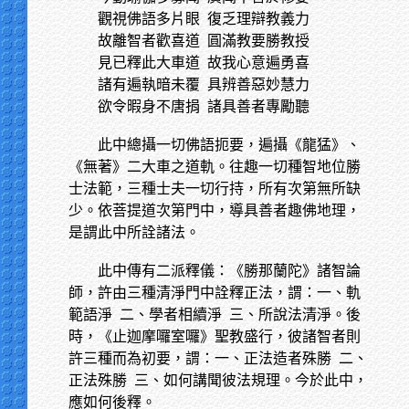
觀視佛語多片眼
復乏理辯教義力
故離智者歡喜道
圓滿教要勝教授
見已釋此大車道
故我心意遍勇喜
諸有遍執暗未覆
具辨善惡妙慧力
欲令暇身不唐捐
諸具善者專勵聽
此中總攝一切佛語扼要，遍攝《龍猛》、
《無著》二大車之道軌。往趣一切種智地位勝
士法範，三種士夫一切行持，所有次第無所缺
少。依菩提道次第門中，導具善者趣佛地理，
是謂此中所詮諸法。
此中傳有二派釋儀：《勝那蘭陀》諸智論
師，許由三種清淨門中詮釋正法，謂：一、軌
範語淨
二、學者相續淨 三、所說法清淨。後
時，《止迦摩囉室囉》聖教盛行，彼諸智者則
許三種而為初要，謂：一、正法造者殊勝 二、
正法殊勝 三、如何講聞彼法規理。今於此中，
應如何後釋。