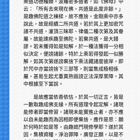
乘道功德種類。波羅密多道者，如《佛母》中
云：「所有去來現在佛，共道是此度非餘。」
是趣佛陀道之棟樑，故不應捨，金剛乘中亦多
說此，故是經續二所共道。若於其上更加密咒
諸不共道，灌頂三昧耶、律儀二種次第及其眷
屬，故能速疾趣至佛陀。若棄共道，是大錯
謬。若未獲得如是知解，於一種法獲得一分相
似決定，便謗諸餘，特於上乘若得發起一似勝
解，如其次第遂謗棄捨下乘法藏諸度彼岸，即
於咒中亦當謗捨下三部等，則當集成極相係
屬，甚易生起尤重異熟毀謗正法深厚業障，其
中根據至下當說。
是故應當依善依怙，於其一切正言，皆是
一數取趣成佛支緣。所有道理令起定解，諸現
能修者即當修習，諸現未能實進止者，亦不應
以自未能趣而為因相即便棄捨，應作是思：願
於何時於如是等，由趣遮門現修學耶？遂於其
因，集積資糧，淨治罪障，廣發正願，以是不