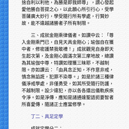
捨自利以利他，為勝是即我師尊」，謂心發起
愛他勝自菩提之心，以此願心所引行心，受學
菩薩廣大妙行，學受隨行所有學處，行賢妙
故，能不違越諸勝者子所有制限。
三、成就金剛乘律儀者。如讚中云：「尊
入金剛乘門已，自見天具金剛心；瑜伽自在獲
中者，修密護禁我敬禮！」成就觀見自身即天
生起次第，及金剛心圓滿次第三摩地故，總讚
為其瑜伽中尊，特讚如理獲三昧耶，不越制
限。亦如讚云：「由具念正知，不作意非戒，
慎念無諂誑，犯罪不染尊。」如是於諸三種律
儀淨戒學處，非僅勇受，如其所受隨行防護，
不越制限。設少違犯，亦以各各還出儀軌疾疾
令淨。如是淨傳，應知是諸通達聖語扼要智者
所喜愛傳，隨諸正士應當修學。
丁二、具足定學
成就定學分二：