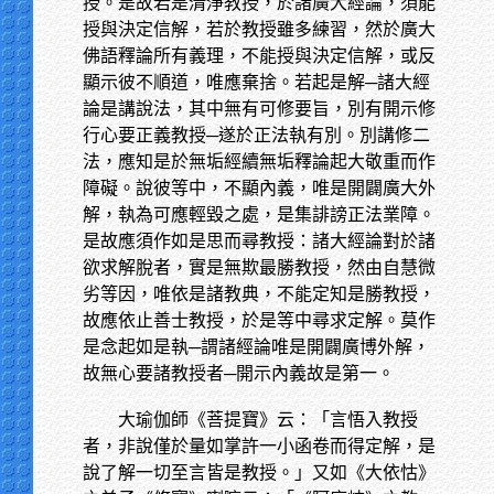
授。是故若是清淨教授，於諸廣大經論，須能
授與決定信解，若於教授雖多練習，然於廣大
佛語釋論所有義理，不能授與決定信解，或反
顯示彼不順道，唯應棄捨。若起是解─諸大經
論是講說法，其中無有可修要旨，別有開示修
行心要正義教授─遂於正法執有別。別講修二
法，應知是於無垢經續無垢釋論起大敬重而作
障礙。說彼等中，不顯內義，唯是開闢廣大外
解，執為可應輕毀之處，是集誹謗正法業障。
是故應須作如是思而尋教授：諸大經論對於諸
欲求解脫者，實是無欺最勝教授，然由自慧微
劣等因，唯依是諸教典，不能定知是勝教授，
故應依止善士教授，於是等中尋求定解。莫作
是念起如是執─謂諸經論唯是開闢廣博外解，
故無心要諸教授者─開示內義故是第一。
大瑜伽師《菩提寶》云：「言悟入教授
者，非說僅於量如掌許一小函卷而得定解，是
說了解一切至言皆是教授。」又如《大依怙》