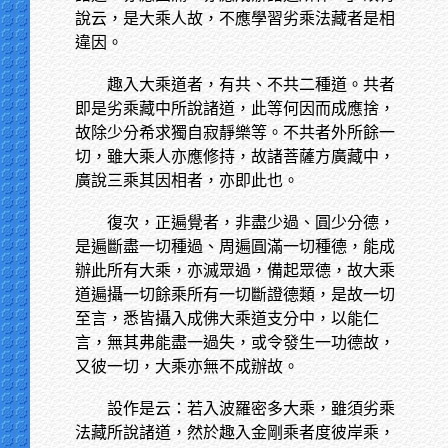
說云，是大乘人故，不應學習劣乘法藏者是相
違因。
趣入大乘道者，有共、不共二種道。共者
即是劣乘藏中所說諸道，此等何因而成應捨，
故除少分希求獨自寂靜樂等。不共者外所餘一
切，雖大乘人亦應修持，故諸菩薩方廣藏中，
廣說三乘其因相者，亦即此也。
復次，正遍覺者，非盡少過、圓少分德，
是遍斷盡一切種過、周遍圓滿一切種德，能成
辦此所有大乘，亦滅眾過，備起眾德，故大乘
道遍攝一切餘乘所有一切斷證德類，是故一切
至言，悉皆攝入成佛大乘道支分中，以能仁
言，無其弗能盡一過失，或令發生一功德故，
又彼一切，大乘亦無不成辦故。
設作是云：若入波羅密多大乘，雖須劣乘
法藏所說諸道，然於趣入金剛乘者度彼岸乘，