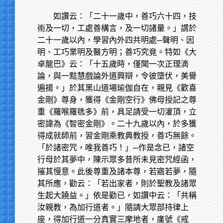
如讚云：「二十一歲中，善巧六十四，技
術及一切，工處善構言，及一切諸量。」謂於
二十一歲以內，學習內外四共明處─聲明、因
明、工巧業明及醫方明；善巧究竟。特如《大
卓龍巴》云：「十五歲時，僅聞一次正理滴
論，與一黠慧戲論外道興辯，令彼墮伏，美譽
遍揚。」於其黑山道場瑜伽自在，親見《歡喜
金剛》尊身，獲得《金剛空行》佛母授記之尊
重《羅喉羅毨多》前，具足請受一切灌頂，立
密諱為《智密金剛》。二十九歲以內，於多獲
得成就師前，習金剛乘教典教授，善巧無餘。
「於諸密咒，唯我善巧！」─作是念已，諸空
行母於其夢中，陳示眾多昔所未見密咒經函，
摧其慢意。此後尊重及諸本尊，若寤若夢，隨
其所應，勸云：「若出家者，則於聖教及諸眾
生起大饒益。」依是勸已，如讚中云：「共稱
汝親教，為加行道者。」隨請大眾部持律上
座，得加行道一分真實三摩地者，廑號《戒