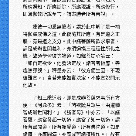
所應遍知、所應斷除、所應現證、所應修行，
即薄伽梵所說至言，謂盡勝者所有善說」。
達彼一切悉無違者，謂於此中解了是一補
特伽羅成佛之道，此復隨其所應，有是道之正
體，有是道之支分。此中諸菩薩所欲求事者，
謂是成辦世間義利，亦須遍攝三種種性所化之
機，故須學習彼等諸道，如釋菩提心論云：
「如自定欲令，他發決定故，諸智者恆應，善
趣無謬誤。」釋量亦云：「彼方便生因，不現
彼難宣。」自若未能如實決定，不能宣說開示
他故。
了知三乘道者，即是成辦菩薩求事所有方
便，《阿逸多》云：「諸欲饒益眾生，由道種
智成辦世間利。」《勝者母》中亦云：「以諸
菩薩，應當發起一切道，應當了知一切道，謂
所有聲聞道、所有獨覺道、所有佛陀道。如是
諸道，亦應圓滿，亦應成辦諸道所作。」故有