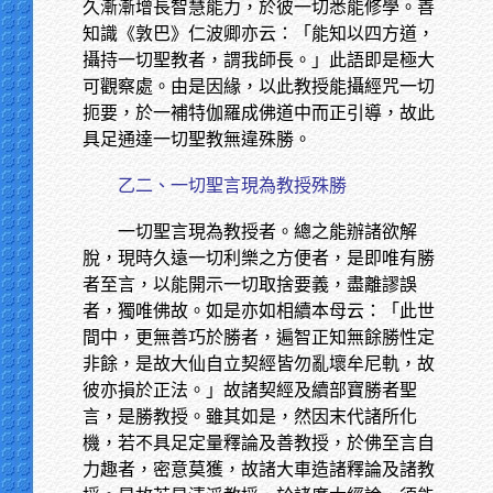
久漸漸增長智慧能力，於彼一切悉能修學。善
知識《敦巴》仁波卿亦云：「能知以四方道，
攝持一切聖教者，謂我師長。」此語即是極大
可觀察處。由是因緣，以此教授能攝經咒一切
扼要，於一補特伽羅成佛道中而正引導，故此
具足通達一切聖教無違殊勝。
乙二、一切聖言現為教授殊勝
一切聖言現為教授者。總之能辦諸欲解
脫，現時久遠一切利樂之方便者，是即唯有勝
者至言，以能開示一切取捨要義，盡離謬誤
者，獨唯佛故。如是亦如相續本母云：「此世
間中，更無善巧於勝者，遍智正知無餘勝性定
非餘，是故大仙自立契經皆勿亂壞牟尼軌，故
彼亦損於正法。」故諸契經及續部寶勝者聖
言，是勝教授。雖其如是，然因末代諸所化
機，若不具足定量釋論及善教授，於佛至言自
力趣者，密意莫獲，故諸大車造諸釋論及諸教