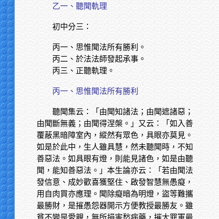
乙一、聽聞軌理
初中分三：
丙一、思惟聞法所有勝利。
丙二、於法法師發起承事。
丙三、正聽軌理。
丙一、思惟聞法所有勝利
聽聞集云：「由聞知諸法；由聞遮諸惡；
由聞斷無義；由聞得涅槃。」又云：「如入善
覆蔽黑暗障室內，縱然有眾色，具眼亦莫見。
如是於此中，生人雖具慧，然未聽聞時，不知
善惡法。如具眼有燈，則能見諸色，如是由聽
聞，能知善惡法。」本生論亦云：「若由聞法
發信意、成妙歡喜獲堅住、啟發智慧無愚癡，
用自肉買亦應理。聞除癡暗為明燈，盜等難攜
最勝財，是摧愚怨器開示方便教授最勝友。雖
貧不變是愛親，無所損害愁病藥，摧大罪軍最