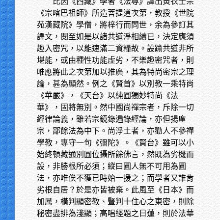
比因《西藏》學者《法尊》譯出黃衣士宗
《宗喀巴祖師》所造菩提道次第，教授《世院
苑漢藏院》學僧，將梓行而問世，余為參訂其
譯文，閱至如是以諸共道淨相續已，決定應須
趣入密咒，以能速滿二資糧故。設踰共道非所
堪能，或由種性功能虛劣，不樂趣密咒者，則
唯應將此之次第加以推廣，其為特尚密宗之理
論，甚為顯然。例之《賢首》以別教一乘特尚
《華嚴》，《天台》以純圓獨妙特尚《法
華》，固將無別。然中國尚禪宗者，斥除一切
經律論義，雖若宗鏡錄遍錄經論，亦但揚廑
宗，鄙餘法為中下。尚淨土者，亦勸人不參禪
學教，專守一句《彌陀》。《賢台》雖可以小
始終頓藏通別圓位攝所餘佛言，然既為劣機而
設，非勝根所必須；縱曰圓人無不可用為圓
法，亦唯俟不獲已時始一援之；而學者又誰肯
劣根自居？於是亦皆被棄。此風至《日本》而
加厲，橫判顯密教、豎判十住心之東密，則除
秘密盡排為淺顯；高唱經題之日蓮，則於法華