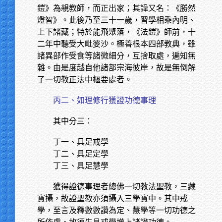
鎧》為親教師，而正出家；其諱又名：《勝然
燈智》。此後乃至三十一歲，習學相乘內明、
上下諸藏；特於能飛聚落，《法鎧》師前，十
二年中聽受大毗婆沙。極善根本四部教典，雖
諸異部作受食等諸微細分，互捨取處，遍知無
雜。由是度越自他諸部宗海彼岸，故是無倒解
了一切教正法中樞要處者。
丙二、如理修行獲證功德事理
其中分三：
丁一、具足戒學
丁二、具足定學
丁三、具足慧學
獲得證德事理者總佛一切教法聖教，三藏
寶攝，故證聖教亦須攝入三學寶中。其中戒
學，至言及釋數數讚為定、慧學等一切功德之