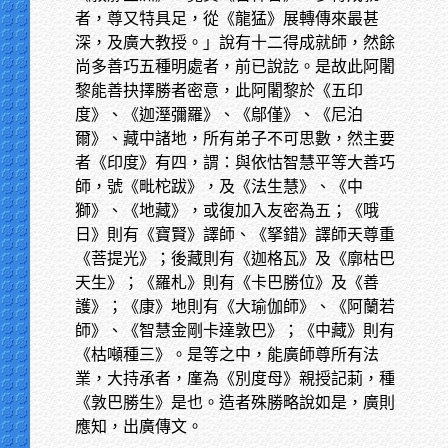
者，尊又特具足，從《龍猛》展轉傳來最甚
深，及廣大教授。」說有十二得成就師，然餘
尚多善巧五種明處者，前已說訖。是故此阿闍
黎能善抉擇勝者密意，此阿闍黎於《五印
度》、《迦溼彌羅》、《鄔僅》、《尼泊
爾》、藏中諸地，所有弟子不可思數，然主要
者《印度》有四，謂：與依怙智慧平等大善巧
師，號《毗柁跋》，及《法生慧》、《中
獅》、《地藏》，或復加入友密為五；《哦
日》則有《寶賢》譯師、《拏錯》譯師天尊重
《菩提光》；後藏則有《迦格瓦》及《廓枯巴
天生》；《羅札》則有《卡巴勝位》及《善
護》；《康》地則有《大瑜伽師》、《阿蘭若
師》、《智慧金剛卡達敦巴》；《中藏》則有
《枯噸種三》。是等之中，能廣師尊所有法
業，大持承者，廑為《別度母》親授記莿，種
《敦巴勝生》是也。造者殊勝略說如是，廣則
應知，出廣傳文。