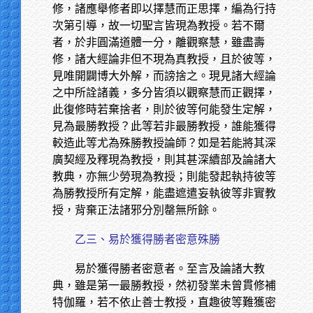
修，諸應舉修者即以擇慧而正思擇，編為行持
次第引導，故一切聖言皆現為教授。若不爾
者，於非圓滿道體一分，離觀察慧，雖盡壽
修，諸大經論非但不現為真教授，且於彼等，
見唯開闢博大外解，而謗捨之。現見諸大經論
之中所詮諸義，多分皆須以觀察慧而正觀擇，
此復修時若棄捨者，則於彼等何能發生定解，
見為最勝教授？此等若非最勝教授，誰能獲得
較造此等尤為殊勝教授論師？如是若能將其深
廣契經及釋現為教授，則其甚深續部及論諸大
教典，亦無少勞現為教授；則能發起執持彼等
為勝教授所有定解，能盡遮遣妄執彼等非實教
授，背棄正法諸邪分別罄無所餘。
乙三、易於獲得勝者密意殊勝
易於獲得勝者密意者。至言及論諸大教
典，雖是第一最勝教授，然初發業未曾貫修補
特伽羅，若不依止善士教授，直趣彼等難獲密