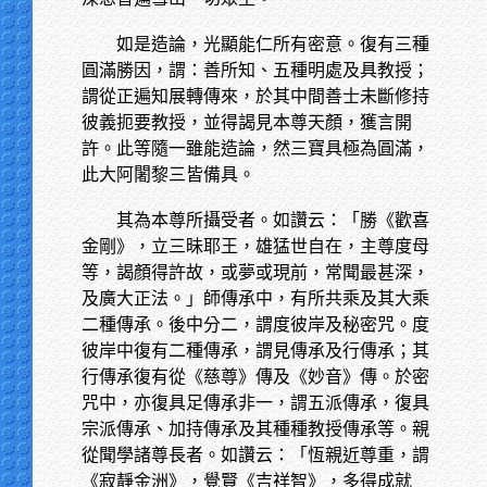
如是造論，光顯能仁所有密意。復有三種
圓滿勝因，謂：善所知、五種明處及具教授；
謂從正遍知展轉傳來，於其中間善士未斷修持
彼義扼要教授，並得謁見本尊天顏，獲言開
許。此等隨一雖能造論，然三寶具極為圓滿，
此大阿闍黎三皆備具。
其為本尊所攝受者。如讚云：「勝《歡喜
金剛》，立三昧耶王，雄猛世自在，主尊度母
等，謁顏得許故，或夢或現前，常聞最甚深，
及廣大正法。」師傳承中，有所共乘及其大乘
二種傳承。後中分二，謂度彼岸及秘密咒。度
彼岸中復有二種傳承，謂見傳承及行傳承；其
行傳承復有從《慈尊》傳及《妙音》傳。於密
咒中，亦復具足傳承非一，謂五派傳承，復具
宗派傳承、加持傳承及其種種教授傳承等。親
從聞學諸尊長者。如讚云：「恆親近尊重，謂
《寂靜金洲》，覺賢《吉祥智》，多得成就