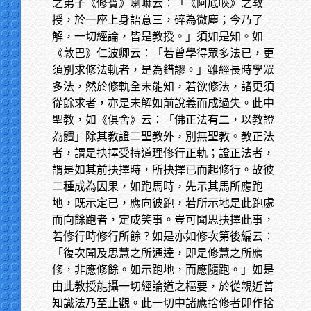
之弟子《修寶》喇嘛云：「《阿底峽》之教
授，於一座上身語意三，碎為微塵；今乃了
解，一切經論，皆是教授。」須如是知。如
《敦巴》仁波卿云：「若曾學得眾多法已，更
須別求修法軌者，是為錯謬。」雖經長時學眾
多法，然於修軌全未能知，若欲修法，諸更須
從餘求者，亦是未解如前說義而成過失。此中
聖教，如《俱舍》云：「佛正法有二，以教證
為體」除其教證二聖教外，別無聖教。教正法
者，謂是抉擇受持道理修行正軌；證正法者，
謂是如其前抉擇時，所抉擇已而起修行。故彼
二種成為因果，如跑馬時，先示其馬所應跑
地，既示定已，應向彼跑，若所示地是此跑處
而向餘跑者，定成笑事。豈可聞思抉擇此事，
若修行時修行所餘？如是亦如修次第後編云：
「復次聞及思慧之所通達，即是修慧之所應
修，非應修餘。如示跑地，而應隨跑。」如是
由此教授能攝一切經論道之樞要，於從親近善
知識法乃至止觀。此一切中諸應捨修者即作捨