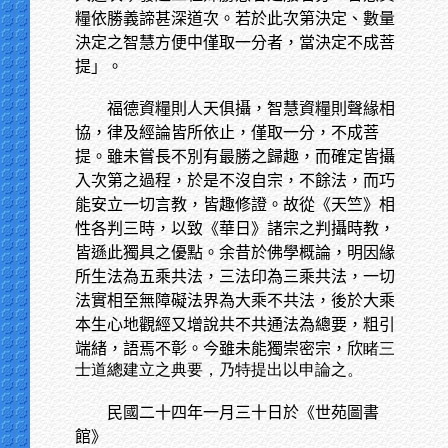
糧依勝義諦甚深道次。若於此次第決定、數量
決定之智慧方便中僅取一分者，當決定不成菩
提」。
福德資糧則人天俱攝，智慧資糧則聲緣相
協，律及經論皆所依止，僅取一分，不成菩
提。雖未嘗長不別有最勝之歸趣，而確定皆攝
入次第之過程，於是不沒自宗，不餘法，而巧
能安立一切言教，皆趣修證。故從《天竺》相
性各判三時，以致《華日》諸宗之判攝時教，
皆遜此獨具之優點。余昔於佛學概論，明因緣
所生法為五乘共法，三法印為三乘共法，一切
法實相至無障礙法界為大乘不共法，後於大乘
本生心地觀經又增說共不共通法為總要，粗引
端緒，語焉不彰。今雖未能獨崇密宗，欣
睹三
士道總建立之典要，乃特提出以申論之。
民國二十四年一月三十日於《世苑圖書
館》