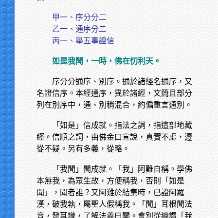
甲一、序分分二
乙一、通序分二
丙一、舉五事證信
如是我聞，一時，佛在忉利天。
序分分通序、別序。通於諸經名通序，又
名證信序。本經通序，異於諸經，文簡且部分
列在別序中，通、別稍混合，約偏重言通別。
「如是」信成就。指法之詞，指這部地藏
經。信順之詞，由佛金口宣說，真實不虛，遵
從不疑。另有多義，從略。
「我聞」聞成就。「我」阿難自稱。學佛
本無我，為眾生故，方便稱我，否則「如是
聞」，聞者誰？又阿難於結集時，已證阿羅
漢，破我執，屬聖人假稱我。「聞」耳根聞法
音，發耳識，了解法義曰聞。會別從總謂「我