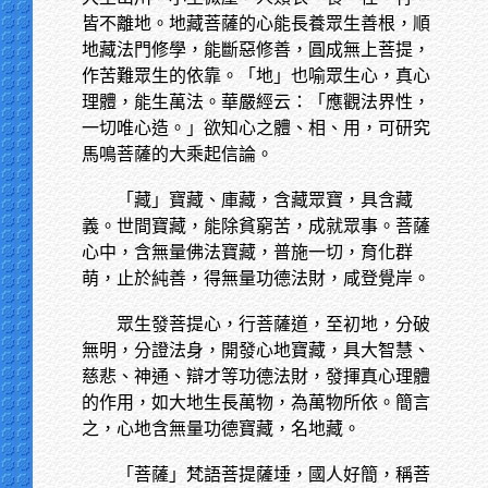
皆不離地。地藏菩薩的心能長養眾生善根，順
地藏法門修學，能斷惡修善，圓成無上菩提，
作苦難眾生的依靠。「地」也喻眾生心，真心
理體，能生萬法。華嚴經云：「應觀法界性，
一切唯心造。」欲知心之體、相、用，可研究
馬鳴菩薩的大乘起信論。
「藏」寶藏、庫藏，含藏眾寶，具含藏
義。世間寶藏，能除貧窮苦，成就眾事。菩薩
心中，含無量佛法寶藏，普施一切，育化群
萌，止於純善，得無量功德法財，咸登覺岸。
眾生發菩提心，行菩薩道，至初地，分破
無明，分證法身，開發心地寶藏，具大智慧、
慈悲、神通、辯才等功德法財，發揮真心理體
的作用，如大地生長萬物，為萬物所依。簡言
之，心地含無量功德寶藏，名地藏。
「菩薩」梵語菩提薩埵，國人好簡，稱菩