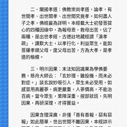
二、闡揚孝道：佛教崇尚孝道，論孝，有
世間孝、出世間孝、出世間究竟孝。如何盡人
子之孝，佛經最為詳明。本經載大士初發菩提
心的四種因緣中，為報母恩，救母出苦，佔了
兩種，是出世孝經，古德註地藏經謂「演孝
疏」，讚歎大士，以孝行化，利益眾生。能如
菩薩孝順父母，度父母出苦，方為大孝，是孝
道的楷模。
三、明示因果：末法知因識果為學佛要
務，慈舟大師云：「玄妙理，雖投機，而未必
對症。」談玄說妙吸引人，眾生未必受用，如
感冒用高麗蔘，病更嚴重，人蔘價高，不能治
百病。當今眾生，業障深重，按部就班，先明
因果，再研深理，才得實益。
因果含理深廣，非僅「善有善報，惡有惡
報」如此簡單，世出世間不離因果，本經詳示