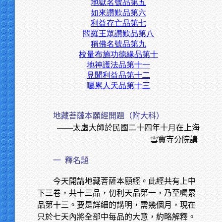
地獄名號品第五
如來讚歎品第六
利益存亡品第七
閻羅王眾讚歎品第八
稱佛名號品第九
校量布施功德緣品第十
地神護法品第十一
見聞利益品第十二
囑累人天品第十三
地藏菩薩本願經開題（附大科）
——太虛大師於民國二十四年十月在上海
雪竇寺分院講
一
釋名題
今天開講地藏菩薩本願經。此經共有上中
下三卷，共十三品，忉利天品第一，乃至囑累
品第十三。要是詳細的講明，需幾個月，現在
只於七天內將全部中每品的大意，約略解釋。