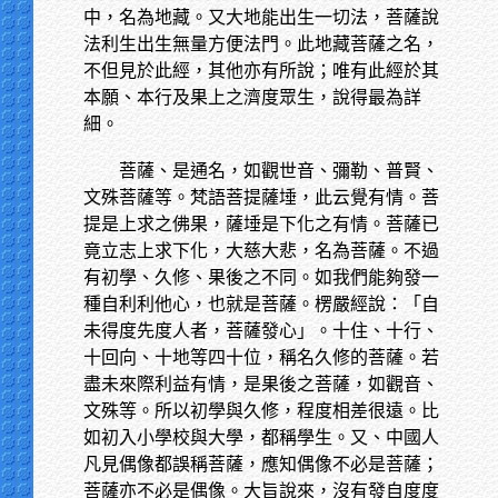
中，名為地藏。又大地能出生一切法，菩薩說
法利生出生無量方便法門。此地藏菩薩之名，
不但見於此經，其他亦有所說；唯有此經於其
本願、本行及果上之濟度眾生，說得最為詳
細。
菩薩、是通名，如觀世音、彌勒、普賢、
文殊菩薩等。梵語菩提薩埵，此云覺有情。菩
提是上求之佛果，薩埵是下化之有情。菩薩已
竟立志上求下化，大慈大悲，名為菩薩。不過
有初學、久修、果後之不同。如我們能夠發一
種自利利他心，也就是菩薩。楞嚴經說：「自
未得度先度人者，菩薩發心」。十住、十行、
十回向、十地等四十位，稱名久修的菩薩。若
盡未來際利益有情，是果後之菩薩，如觀音、
文殊等。所以初學與久修，程度相差很遠。比
如初入小學校與大學，都稱學生。又、中國人
凡見偶像都誤稱菩薩，應知偶像不必是菩薩；
菩薩亦不必是偶像。大旨說來，沒有發自度度