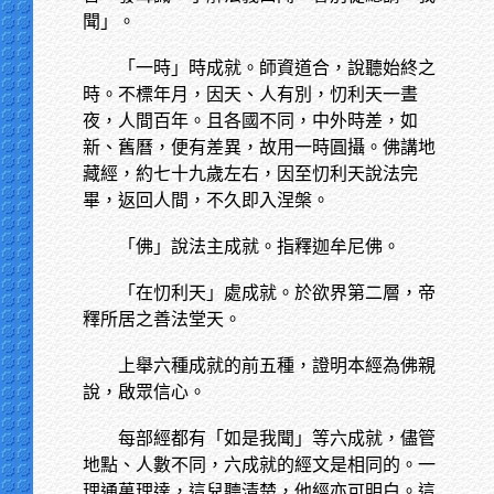
聞」。
「一時」時成就。師資道合，說聽始終之
時。不標年月，因天、人有別，忉利天一晝
夜，人間百年。且各國不同，中外時差，如
新、舊曆，便有差異，故用一時圓攝。佛講地
藏經，約七十九歲左右，因至忉利天說法完
畢，返回人間，不久即入涅槃。
「佛」說法主成就。指釋迦牟尼佛。
「在忉利天」處成就。於欲界第二層，帝
釋所居之善法堂天。
上舉六種成就的前五種，證明本經為佛親
說，啟眾信心。
每部經都有「如是我聞」等六成就，儘管
地點、人數不同，六成就的經文是相同的。一
理通萬理達，這兒聽清楚，他經亦可明白。這