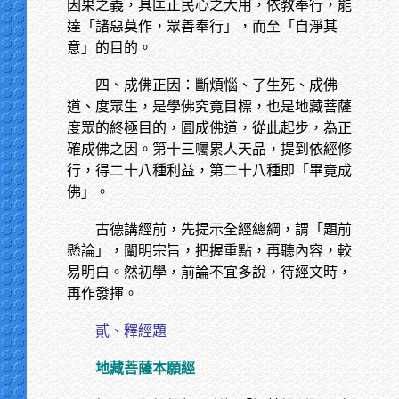
因果之義，具匡正民心之大用，依教奉行，能
達「諸惡莫作，眾善奉行」，而至「自淨其
意」的目的。
四、成佛正因：斷煩惱、了生死、成佛
道、度眾生，是學佛究竟目標，也是地藏菩薩
度眾的終極目的，圓成佛道，從此起步，為正
確成佛之因。第十三囑累人天品，提到依經修
行，得二十八種利益，第二十八種即「畢竟成
佛」。
古德講經前，先提示全經總綱，謂「題前
懸論」，闡明宗旨，把握重點，再聽內容，較
易明白。然初學，前論不宜多說，待經文時，
再作發揮。
貳、釋經題
地藏菩薩本願經