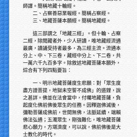
師譯。簡稱地藏十輪經。
二、占察善惡業報經。簡稱占察經。
三、地藏菩薩本願經。簡稱地藏經。
這三部謂之「地藏三經」。但十輪、占察
二經，除閱藏者外，少人研讀，唯地藏經流通
最廣，讀誦受持者最多，為三經主流。流通本
分上、中、下三卷，藏經中分上、下二卷，共
一萬六千九百多字。除敘述地藏菩薩本願外，
綜合有下列四點要旨：
一、明示地藏菩薩度生悲願：對「眾生度
盡方證菩提，地獄未空誓不成佛」的道鋰，說
之甚詳。佛並在法會當中，付囑地藏菩薩，負
起度化佛前佛後眾生的任務。因釋迦佛滅後，
彌勒菩薩成佛前，世間無佛，法脈延續，端賴
佛法弘通；五濁眾生，剛強難化，唯地藏菩薩
悲心願力，方堪濟度，可以說，佛前佛後是大
士教化的時代。