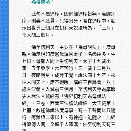
為母說法。
此句不屬通序，因他經通序皆無。若歸別
序，則義不連貫，只得另分，含在通序中，點
示出世尊三個月在忉利天說法所為。「三月」
指人間三個月。
佛至忉利天，主要在「為母說法」，度母
親。佛示現印度迦毗羅國太子，名悉達多，生
七日，母離人間上生忉利天。太子十九歲出
家，五年參學，六年苦行，三十歲十二月八
日，夜睹明星，成等正覺。說法四十九年，來
往人間天上，席不暇暖，講經三百餘會，八十
歲入涅槃。入滅前三個月，至忉利天專為摩耶
夫人說法。藏經有「佛昇忉利天為母說法
經」，三卷，西晉竺法護法師譯，大正藏第十
七冊。敘述佛說法度母事，有一千聲聞比丘隨
行，阿難證二果以上，有神通，能隨之，此經
得流傳人間，全賴千人羅漢。佛至忉利天有三