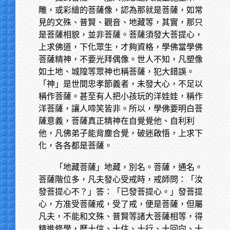
雕，或彩繪的菩薩像，認為那就是菩薩，如常
見的文殊、普賢、觀音、地藏等，其實，那只
是菩薩相貌，並非菩薩。菩薩須發大菩提心，
上求佛道，下化眾生，才夠資格，學佛當學佛
菩薩精神，不要光拜偶像。世人不知，凡塑像
如土地、城隍等眾神也稱菩薩，犯大錯誤。
「神」是世間忠孝節義者，未發大心，不足以
稱作菩薩。甚至有人把小孩玩的洋娃娃，稱作
洋菩薩，讓人啼笑皆非。所以，學佛要明白菩
薩意義，菩薩真正精神在自覺覺他、自利利
他，凡佛弟子能背塵合覺，破迷啟悟，上求下
化，各各都是菩薩。
「地藏菩薩」地藏，別名。菩薩，通名。
菩薩階位多，凡夫發心受戒時，戒師問：「汝
發菩提心不？」答：「已發菩提心。」發菩提
心，方准受菩薩戒，受了戒，便是菩薩，但屬
凡夫，不能和文殊、普賢等諸大菩薩相等，得
精進修學，歷十信、十住、十行、十回向、十