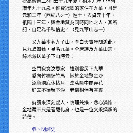
撰高僧傳二○則云十九年夏，相差九年，但皆
謂年九十九歲。惟費冠卿的家住在九華，且是
元和二年（西紀八○七）進士，去貞元十年，
祇隔十三年，與金地藏為同時同地之人，其所
記，自足為千秋信史。（見九華山志一）
又九華本名九子山，李白天寶年間遊此，
見九峰如蓮，易名九華。全唐詩及九華山志，
錄地藏送童子下山詩云：
空門寂寞汝思家
禮別雲房下九華
愛向竹欄騎竹馬
懶於金地聚金沙
添瓶澗底休拈月
烹茗甌中罷弄花
好去不須頻下淚
老僧相伴有雲霞
詩讀來深刻感人，情理兼攝，悲心滿懷，
金地藏不只是菩薩化身，也是一位文采燦爛的
詩僧。
參、明譯史