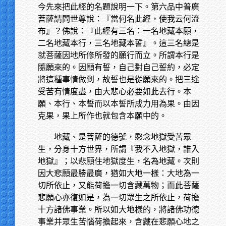
今先來把此經的名題說明一下。第六品中普廣
菩薩請問世尊說：『當何名此經，使我云何流
布』？佛說：『此經有三名：一名地藏本願，
二名地藏本行，三名地藏本誓』。這三名總是
就菩薩因地所修所發的願行而立。所謂本行是
隨願來的。因願有誓，自己對自己誓約，必定
將這種事情做到，故誓也是從願來的。把三途
受苦有情度盡，由大悲心必要如此去行。本
願、本行、本誓而以本誓所成力用為果。由因
克果，果上所作也就包含本願中的。
地藏、是菩薩的德號，愍念地獄受苦眾
生，分身十方世界，所謂『我不入地獄，誰入
地獄』；以悲願住地獄度生，名為地藏。次則
因大悲願最勝最廣，猶如大地一樣：大地為一
切所依止，又能荷擔一切含藏萬物；而此菩薩
悲願心亦復如是，為一切眾生之所依止，荷擔
十方諸佛事業。所以如大地樣的，將諸佛功德
事業并眾生苦惱荷擔起來，含藏在悲願心地之