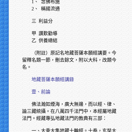
1、 念佛布施
2、 稱揚流通
三
利益分
甲
讚歎勸導
乙
供養總結
（附註）原記名地藏菩薩本願經講要。今
留釋名題一節，刪去餘文，附以大科，改題今
名。
地藏菩薩本願經講錄
壹、前論
佛法瀚如煙海，廣大無邊，而以經、律、
論三藏統攝。在八萬四千法門中，本經屬地藏
法門。經藏專弘地藏法門的教典有三部：
一、大乘大集地藏十輪經。十卷，玄奘大