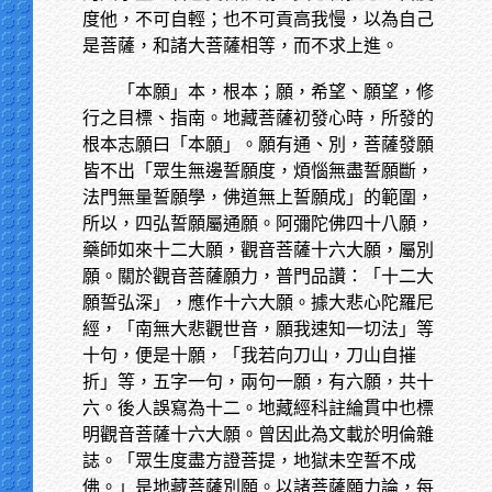
度他，不可自輕；也不可貢高我慢，以為自己
是菩薩，和諸大菩薩相等，而不求上進。
「本願」本，根本；願，希望、願望，修
行之目標、指南。地藏菩薩初發心時，所發的
根本志願曰「本願」。願有通、別，菩薩發願
皆不出「眾生無邊誓願度，煩惱無盡誓願斷，
法門無量誓願學，佛道無上誓願成」的範圍，
所以，四弘誓願屬通願。阿彌陀佛四十八願，
藥師如來十二大願，觀音菩薩十六大願，屬別
願。關於觀音菩薩願力，普門品讚：「十二大
願誓弘深」，應作十六大願。據大悲心陀羅尼
經，「南無大悲觀世音，願我速知一切法」等
十句，便是十願，「我若向刀山，刀山自摧
折」等，五字一句，兩句一願，有六願，共十
六。後人誤寫為十二。地藏經科註綸貫中也標
明觀音菩薩十六大願。曾因此為文載於明倫雜
誌。「眾生度盡方證菩提，地獄未空誓不成
佛。」是地藏菩薩別願。以諸菩薩願力論，每