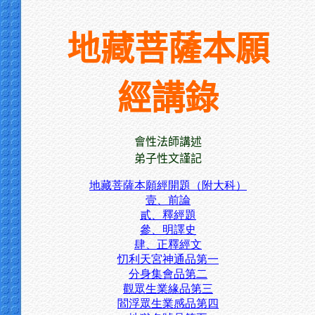
地藏菩薩本願
經講錄
會性法師講述
弟子性文謹記
地藏菩薩本願經開題（附大科）
壹、前論
貳、釋經題
參、明譯史
肆、正釋經文
忉利天宮神通品第一
分身集會品第二
觀眾生業緣品第三
閻浮眾生業感品第四