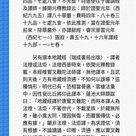
四品，七處八會，不完整，特遣使往于闐請經
及譯師。據開元釋教錄云：師於證聖元年（西
紀六九五）譯八十華嚴，費時四年，八十卷三
十九品，七處九會。依此推測，當在證聖元年
前來。除華嚴外，亦譯餘經，睿宗景雲元年
（西紀七一○）圓寂，壽五十九。十六年譯經
十九部，一○七卷。
另有摺本地藏經（瑞成書局出版），譯者
法燈或法炬，法燈西晉時來，依開元釋教錄
載，本經唯實叉難陀法師譯，無他譯本，且武
則天後，方有地藏經流通，不知何以誤導？這
種情形，明代已有，恐相當普遍，雲棲法彙
中，因性安比丘將印此譯本，蓮池大師題跋
曰：「地藏經譯於唐實叉難陀，而時本譯人為
法燈、法炬，不著世代，不載里族，於藏無所
考，雖小異大同，理固無傷，而覈實傳信，必
應有據。」顯非法燈、法炬譯。為求證信，須
有根據，不論讀誦、印贈、流通，應以實叉難