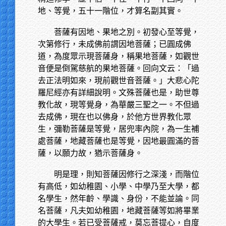
地、等覺，五十一階位，才算名副其實。
菩薩有因地、果地之別。初發心至等覺，
次第修行，未成佛前謂因地菩薩；已圓成佛
道，為度眾示現菩薩身，稱果地菩薩，如觀世
音便是倒駕慈航的果地菩薩。回向文云：「過
去正法明如來，現前觀世音菩薩。」大悲心陀
羅尼經亦有詳細說明。文殊菩薩也是，助世尊
教化故，現等覺身，為華嚴三聖之一。不但過
去成佛，現在也以佛身，於他方世界教化眾
生，彌勒菩薩是等覺，居兜率內院，為一生補
處菩薩，地藏菩薩也是等覺，因地最圓滿的菩
薩，以願力故，猶示菩薩身。
明是理，則知菩薩因修行之深淺，而階位
有高低，如幼稚園、小學、中學乃至大學，都
名學生，然年齡、學識、身份，不能並論。同
名菩薩，凡夫如幼稚園，地藏菩薩等如將畢業
的大學生。若已受菩薩戒，莫忘菩提心，自度