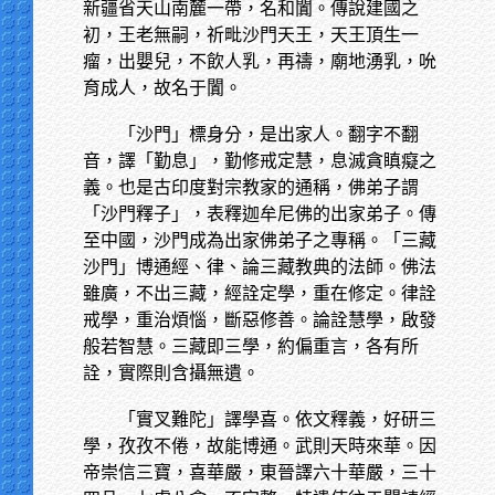
新疆省天山南麓一帶，名和闐。傳說建國之
初，王老無嗣，祈毗沙門天王，天王頂生一
瘤，出嬰兒，不飲人乳，再禱，廟地湧乳，吮
育成人，故名于闐。
「沙門」標身分，是出家人。翻字不翻
音，譯「勤息」，勤修戒定慧，息滅貪瞋癡之
義。也是古印度對宗教家的通稱，佛弟子謂
「沙門釋子」，表釋迦牟尼佛的出家弟子。傳
至中國，沙門成為出家佛弟子之專稱。「三藏
沙門」博通經、律、論三藏教典的法師。佛法
雖廣，不出三藏，經詮定學，重在修定。律詮
戒學，重治煩惱，斷惡修善。論詮慧學，啟發
般若智慧。三藏即三學，約偏重言，各有所
詮，實際則含攝無遺。
「實叉難陀」譯學喜。依文釋義，好研三
學，孜孜不倦，故能博通。武則天時來華。因
帝崇信三寶，喜華嚴，東晉譯六十華嚴，三十