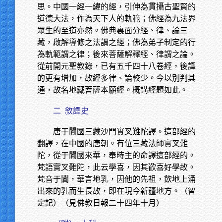
思。中國一經一緯的經，引伸為貫攝古聖賢的
道德大法，作為天下人的軌範；佛經為九法界
眾生的至道亦然。佛典裏面分經、律、論三
藏，啟解導修之法謂之經；佛為弟子制定的行
為軌範謂之律；後來菩薩解釋經、律謂之論。
從前開元聖教錄，已有五千四十八卷經，後譯
的更有增加，故經多律、論較少。今以別判其
通，故名地藏菩薩本願經。概講經題如此。
二
敘譯史
唐于闐國三藏沙門實叉難陀譯。這部經的
翻譯，在中國的唐朝。有位三藏法師實叉難
陀，從于闐國來華，奉時主的命譯這部經的。
梵語實叉難陀，此云學喜，因其歡喜好學故。
梵音于闐，華言地乳，因他的先祖，飲地上涌
出來的乳而生長故，即在現今新疆地方。（智
定記）（見佛教日報二十四年十月）