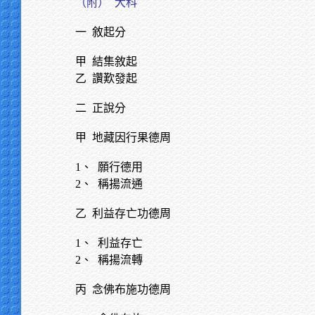
（附）
大科
一
敘起分
甲
結集敘起
乙
讚歎發起
二
正說分
甲
地藏因行果德周
1、 願行德用
2、 稱揚流通
乙
利益存亡功德周
1、 利益存亡
2、 稱揚流轉
丙
念佛布施功德周