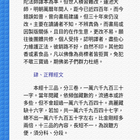
陀法師譯本為準。但世人積習難改，蓮池大
師，明朝萬曆年間人，距今已近四百年，而今
錯誤如昔，曾向書局建議，但三十年來仍沒
改。主要在讀誦者不知，不辨真偽，而書局或
因製版關係，且目的在作生意，更改不易。願
往後團體共修，個人受持，認明譯者，盡些心
力維護正法，彼銷路不好，自然不印。其他如
香或素食品，凡以佛像為商標者皆拒買，免犯
不敬三寶過，期佛弟子們群力杜絕。
肆、正釋經文
本經十三品，分三卷，一萬六千九百三十
一字。當年閱藏，依頻伽藏數的，流通本或許
多些，但不會超過一萬六千九百四十。高麗藏
缺十六字，若加，共一萬六千九百四十七字，
總不出一萬六千九百五十字左右，比金剛經多
兩倍，十三品的內容，長短不一，為說聽方
便，須分科、分段。