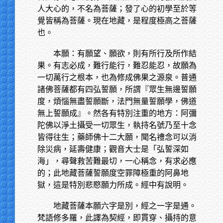
人大心的，不名為菩薩；發了心的初學至於等
覺皆稱為菩薩。現在地藏，是程度極高之菩薩
也。
本願：有願望、願欲，則有所行及所作結
果。有志必成，難行能行，難忍能忍，故願為
一切萬行之根本，也為修成佛果之源泉。普通
諸佛菩薩都有四弘誓願，所謂『眾生無邊誓願
度，煩惱無盡誓願斷，法門無量誓願學，佛道
無上誓願成』。然各有特別注重的地方：阿彌
陀佛以淨土攝受一切眾生，執持名號乃至十念
皆得往生；藥師佛十二大願，聞名禮念可以消
除災病，延壽健康；觀音大士是「弘誓深如
海」，尋聲救苦難最切，一心稱念，有求必應
的；此地藏菩薩誓願度空罪障極重的阿鼻地
獄，這是特別悲愍願力所成。經中有說明。
地藏菩薩本願六字是別，經之一字是通。
梵語修多羅，此譯為契經，即貫穿、攝持的意