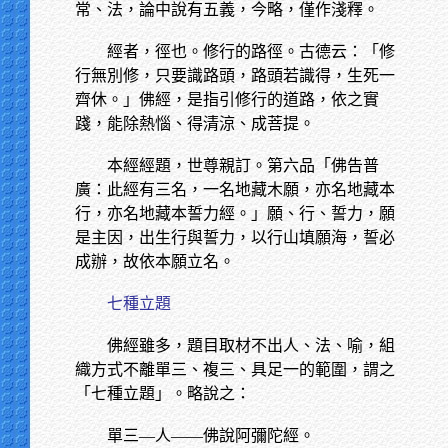
常、法，論中說有五義，今略，僅作淺釋。
經者，徑也。修行的路徑。古德云：「修
行無別修，只要識路頭，路頭若識得，生死一
齊休。」佛經，是指引修行的道路，依之實
踐，能除熱惱、得清涼、成菩提。
本經經題，世尊親訂。第六品「佛告普
廣：此經有三名，一名地藏木願，亦名地藏本
行，亦名地藏本誓力經。」願、行、誓力，願
是主因，出生行與誓力，以行山填願海，誓必
成辦，故依本願立名。
七種立題
佛經雖多，題目取材不出人、法、喻，組
織方式不離單三、複三、具足一的範圍，謂之
「七種立題」。略說之：
單三—人——佛說阿彌陀經。