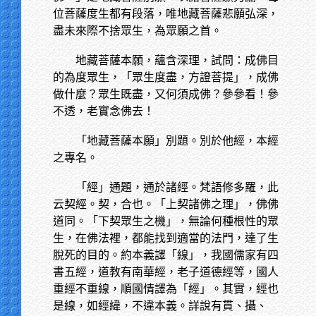
位菩薩度生都有段落，唯地藏菩薩悲願弘深，
盡未來際不捨眾生，為眾願之首。
地藏菩薩本願，蘊含深理，試問：成佛目
的為度眾生，「眾生度盡，方證菩提」，成佛
做什麼？眾生既盡，又何須成佛？參參看！參
不透，老實念佛去！
「地藏菩薩本願」別題。別於他經，本經
之專名。
「經」通題，通於諸經。梵語修多羅，此
云契經。契，合也。「上契諸佛之理」，佛佛
道同。「下契眾生之機」，無論何種根性的眾
生，在佛法裡，都能找到適當的法門，達了生
脫死的目的。約本義譯「線」，我國儒家有四
書五經，道教有南華經，老子道德經等，國人
重經不重線，順國情譯為「經」。其實，經也
是線，如經緯，不違本義。詳說有貫、攝、