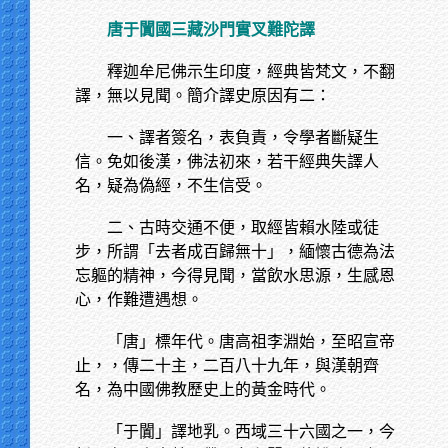
唐于闐國三藏沙門實叉難陀譯
釋迦牟尼佛示生印度，經典皆梵文，不翻
譯，無以見聞。簡介譯史原因有二：
一、譯者簽名，表負責，令學者斷疑生
信。免如後漢，佛法初來，若干經典失譯人
名，疑為偽經，不生信受。
二、古時交通不便，取經皆賴水陸或徒
步，所謂「去者成百歸無十」，緬懷古德為法
忘軀的精神，今得見聞，當飲水思源，生感恩
心，作難遭遇想。
「唐」標年代。唐高祖李淵始，至昭宣帝
止，，傳二十主，二百八十九年，與漢朝齊
名，為中國佛教歷史上的黃金時代。
「于闐」譯地乳。西域三十六國之一，今