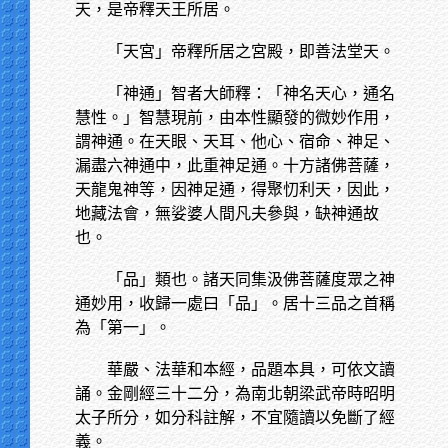
天，是帝釋天王所居。
「天宮」帝釋所居之宮殿，即善法堂天。
「神通」智者大師釋：「神名天心，通名
慧性。」智慧現前，由本性顯發的微妙作用，
謂神通。在天眼、天耳、他心、宿命、神足、
漏盡六神通中，此重神足通。十方諸佛菩薩，
天龍鬼神等，因神足通，得聚忉利天，因此，
地藏法會，無娑婆人間凡夫參與，缺神通故
也。
「品」類也。諸天同集汲佛菩薩度眾之神
通妙用，收歸一處曰「品」。居十三品之首稱
為「第一」。
華嚴、法華和本經，品題本具，可依文讀
誦。金剛經三十二分，為南北朝梁武帝時昭明
太子所分，如分科註解，不宜隨讀以免斷了經
義。