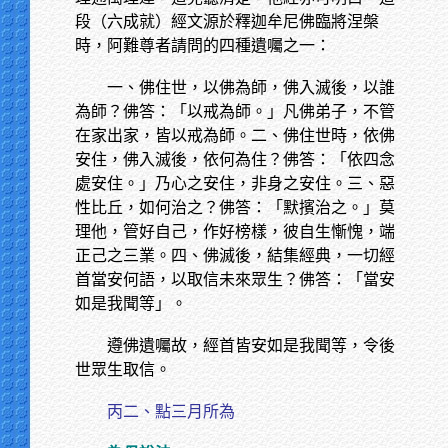
段（六成就）經文源於釋迦牟尼佛臨將涅槃
時，阿難尊者請問的四種遺囑之一：
一、佛住世，以佛為師，佛入滅後，以誰
為師？佛答：「以戒為師。」凡佛弟子，不管
在家出家，皆以戒為師。二、佛住世時，依佛
安住，佛入滅後，依何為住？佛答：「依四念
處安住。」乃心之安住，非身之安住。三、惡
性比丘，如何治之？佛答：「默擯治之。」莫
理他，管好自己，作好榜樣，彼自生慚愧，端
正己之三業。四、佛滅後，結集經典，一切經
首當安何語，以取信未來眾生？佛答：「當安
如是我聞等」。
遵佛遺囑故，經首皆安如是我聞等，令後
世眾生取信。
丙二、點三月所為