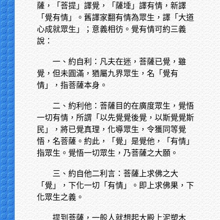
薩，「菩提」譯覺，「薩埵」譯有情，新譯
「覺有情」。舊譯家翻有情為眾生，譯「大道
心成就眾生」；意義相彷。覺有情可約三義
說：
一、約自利：凡夫在迷，菩薩已覺，雖
覺，但未圓滿，猶屬九界眾生，名「覺有
情」，指菩薩本身。
二、約利他：菩薩目的在廣度眾生，覺悟
一切有情，所謂「以先覺覺後覺，以斯覺覺斯
民」，將已覺真理，化導眾生，令獲同等覺
悟，名菩薩。約此，「覺」是覺他，「有情」
指眾生。覺悟一切眾生，乃菩薩之大願。
三、約自他二利言：菩薩上求佛之大
「覺」，下化一切「有情」。即上求佛果，下
化眾生之義。
提到菩薩，一般人就想起大殿上泥塑木