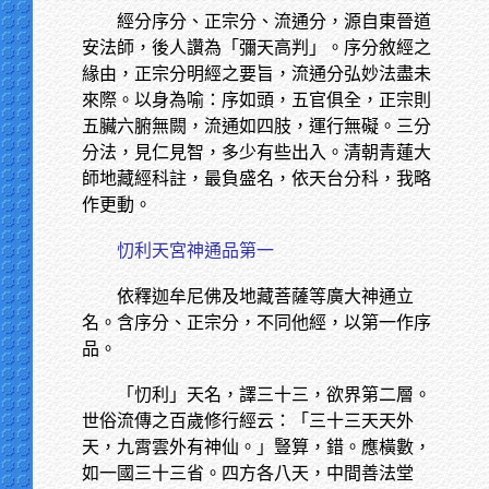
經分序分、正宗分、流通分，源自東晉道
安法師，後人讚為「彌天高判」。序分敘經之
緣由，正宗分明經之要旨，流通分弘妙法盡未
來際。以身為喻：序如頭，五官俱全，正宗則
五臟六腑無闕，流通如四肢，運行無礙。三分
分法，見仁見智，多少有些出入。清朝青蓮大
師地藏經科註，最負盛名，依天台分科，我略
作更動。
忉利天宮神通品第一
依釋迦牟尼佛及地藏菩薩等廣大神通立
名。含序分、正宗分，不同他經，以第一作序
品。
「忉利」天名，譯三十三，欲界第二層。
世俗流傳之百歲修行經云：「三十三天天外
天，九霄雲外有神仙。」豎算，錯。應橫數，
如一國三十三省。四方各八天，中間善法堂