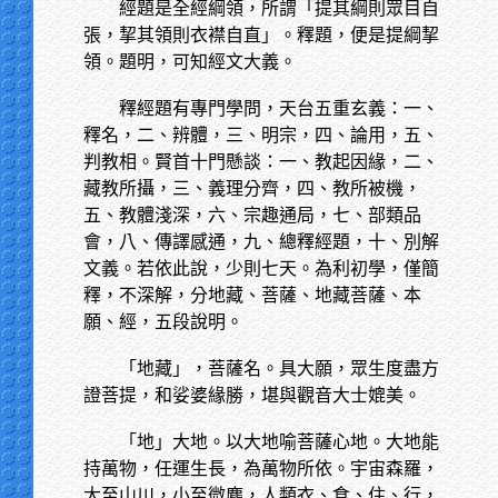
經題是全經綱領，所謂「提其綱則眾目自
張，挈其領則衣襟自直」。釋題，便是提綱挈
領。題明，可知經文大義。
釋經題有專門學問，天台五重玄義：一、
釋名，二、辨體，三、明宗，四、論用，五、
判教相。賢首十門懸談：一、教起因緣，二、
藏教所攝，三、義理分齊，四、教所被機，
五、教體淺深，六、宗趣通局，七、部類品
會，八、傳譯感通，九、總釋經題，十、別解
文義。若依此說，少則七天。為利初學，僅簡
釋，不深解，分地藏、菩薩、地藏菩薩、本
願、經，五段說明。
「地藏」，菩薩名。具大願，眾生度盡方
證菩提，和娑婆緣勝，堪與觀音大士媲美。
「地」大地。以大地喻菩薩心地。大地能
持萬物，任運生長，為萬物所依。宇宙森羅，
大至山川，小至微塵，人類衣、食、住、行，