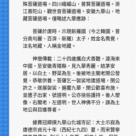
殊菩薩道場。四川峨嵋山，普賢菩薩道場。浙
江普陀山，觀世音菩薩道場。安徽九華山，地
藏菩薩道場。僅略述九華應跡：
菩薩於唐時，示現新羅國（今之韓國，昔
分高句麗、百濟、新羅）太子，姓金名喬覺，
法名地藏，人稱金地藏。
神僧傳載：二十四歲攜白犬善聽，渡海來
中國，至安徽青陽縣，見九華秀麗，結茅安
居，以白土、野菜為生。後被地主閣老閔公發
覺，恭敬供養。菩薩乞一袈裟地建道場，閔公
許之。遂展袈裟，遍覆九華，閔公歡喜布施。
並遣子出家，號道明。公亦捨俗護持。後人塑
像，右閣老，左道明，世人神佛不分，誤為土
地公與目連尊者。
據費冠卿撰九華山化城寺記：大士示寂為
唐德宗貞元十年（西紀七九四）夏。而宋贊寧