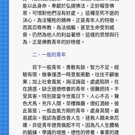
能以此身命，奉獻於弘揚佛法，正好報答佛
恩，可惜對他們沒有好處。」這種至死不退的
決心，為法犧牲的精神，正是青年人的特徵，
而其忍辱佈教，為法捐軀，甚至生命受到威
脅，仍然為他人的利益著想，這樣的思想與行
為，正是佛教青年的好榜樣。
二、一般的青年
目下一般青年、勇敢有餘，智力不足，經
驗有限，做事僅憑一時意氣衝動，往往不顧後
果；加上社會風氣，誨淫誨盜，處處陷阱，在
在誘惑，缺乏道德修養的青年，很難把持，不
受其害。特別是當今世風日下，人心不古，聲
色犬馬，充斥人間，茶樓舞廳，燈紅酒綠，彼
此皆是；一般血氣方剛的青年，處身其間，最
易感染。我認為要改善人生，拯救人類未來厄
運，非從青年德育做起不可。因為凡人生體格
的鍛鍊，學識的增進，德性的修養，事業的建