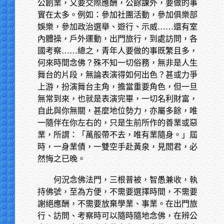
公創業，又要交際應酬，公餘課外，要做的事
實在太多。例如：參加社團活動，參加俱樂部
娛樂，參加政治選舉、遊行、示威……還有室
內體操，戶外運動，出門旅行，到處訪問，各
國考察……總之，青年人要做的事既繁且多，
何來時間念佛？殊不知一切俗務，無非是人生
舞台的片段，無論表演得如何出色？甚或力爭
上游，扮演舞台主角，擔當重要角色，但一旦
無常到來，也就是表演完畢，一切名利財富，
自此與你無關，甚麼地位勢力，亦屬多餘，唯
一隨伴在你左右的，只是生前所作的善業或惡
業，所謂：「萬般帶不去，唯有業隨身。」屆
時，一身業債，一雙空手赴黃泉，見閻君，必
然悔之已晚。
何況念佛法門，三根普被，智愚兼收，執
持佛號，至為方便，不需要選擇時間，不需要
謝絕應酬，不需要放棄學業、事業。在出門旅
行、訪問、考察時可以隨時隨地念佛，在辨公