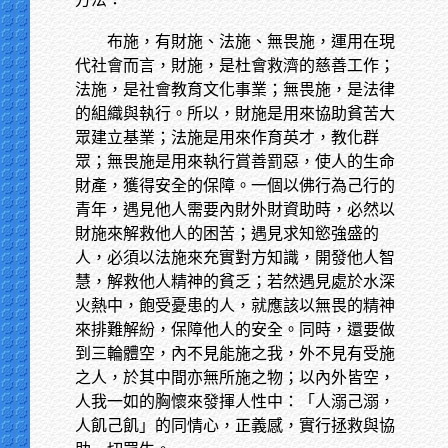
布施，有財施、法施、無畏施，運用在現
代社會而言，財施，是杜會救濟的慈善工作；
法施，是社會教育文化事業；無畏施，是法律
的組織與執行。所以，財施是用來協助貧苦大
眾建立基業；法施是用來作育英才，教化群
眾；無畏施是用來執行賞善罰惡，使人的生命
財產，獲得安全的保障。一個以佛行為己行的
青年，遇見他人需要內財外財資助時，必然以
財施來解救他人的困苦；遇見求知慾強盛的
人，必須以法施來充實對方知識，開發他人智
慧，解救他人精神的貧乏；若然遇見處於水深
火熱中，飽受憂患的人，就應該以無畏的精神
來排難解紛，保障他人的安全。同時，還要做
到三輪體空，內不見能施之我，外不見有受施
之人，於其中間亦無所施之物；以內外皆空，
人我一如的胸懷來發揮人性中：「人溺己溺，
人飢己飢」的同情心，正義感，實行拯救與協