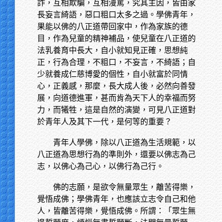
詐，互相欺騙，互相漫罵，究其主因，皆由家
長妄言綺語，惡口粗口太多之過。學佛青年，
果能以佛的八正道帶回家中，作為家族的德
目，作為兒童的精神補品，使兒童在八正道的
法乳養育中長大，自小就知見正確，思想純
正，行為合理，不粗口，不妄言，不綺語；自
少就養成仁慈博愛的個性，自小就富於同情
心，正義感，那麼，長大成人後，必然向善發
展，向道德進軍，甚而肯為天下人的幸福而努
力，而犧牲，這是自然的演變，可見八正道對
於青年人及其下一代，是何等的重要？
青年人學佛，除以八正道為生活規範，以
八正道為思想行為的準則外，還要以佛志為己
志，以佛心為己心，以佛行為己行。
佛的志願，是欲令無量眾生，離苦得樂，
覺悟成佛；學佛青年，也應該立志令自己和他
人，皆離苦得樂，覺悟成佛。所謂：「眾生無