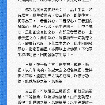
佛說觀無量壽佛經云：「上品上生者，若
有眾生，願生彼國者，發三種心，即便往生，
何等為三，一者至誠心，二者深心，三者迴向
發願心，具足三心者，必生彼國。」此中至誠
心，是指正念真如之心，亦即是發菩提心，上
求佛道之心；此中深心，是指積聚一切功德之
心，即廣行六度，下化眾生之心；此中回向發
願心，指宏誓無盡，亦即以上求佛道，下化眾
生種種功德，回向發願求生淨土。
三福，在一般而言；是施福、戒福、修
福。以布施功德，能感大富之福名施福；受持
佛之禁戒，能感生天之福名戒福；以修行功
德，能感解脫之福，名修福。
又三福，可以說是三種福業，那就是施福
業，平等福業，以及思惟福業。由布施功德，
感得世出世間之福，名施福業；以平等愛護一