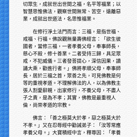
切眾生，成就世出世間之福，名平等福業；以
智慧思惟佛法，觀察世間無常、苦空，遠離惡
業，成就出世道法，名思惟福業。
在修行淨土法門而言：三福，是指世福、
戒福、行福。佛說觀無量壽佛經言：「欲生彼
國者，當修三福，一者孝養父母，奉事師長，
慈心不殺，修十善業。二者受持三歸，具足眾
戒，不犯威儀。三者發菩提心，深信因果，讀
誦大乘，勸進行者。」佛將孝順父母，奉事師
長，居於三福之首，眾善之先，可見佛教是何
等的重視孝道。不理解佛法的人，以為佛教主
張人割愛辭親，出家修行，不養父母，不盡人
子之責，是為不孝；其實，佛教是最重視人
倫，尚崇孝道的宗教。
佛言：「善之極莫大於孝，惡之極莫大於
不孝。」又在忍辱經中勸誡弟子：「汝等常應
孝養父母。」大寶積經中言，釋尊因：「孝養