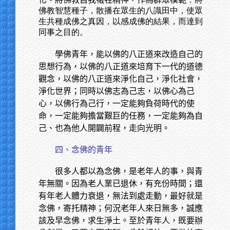
佛教智慧種子，散播在眾生的八識田中，使眾
生共種成佛之真因，以感成佛的結果，而達到
同事之目的。
學佛青年，能以佛的八正道來改造自己的
思想行為，以佛的八正道來培育下一代的道德
觀念，以佛的八正道來淨化自己，淨化社會，
淨化世界；同時以佛志為己志，以佛心為己
心，以佛行為己行，一定能夠負荷時代的使
命，一定能夠擔當艱巨的任務，一定能夠為自
己、也為他人開闢前程，走向光明。
四、念佛的青年
很多人都以為念佛，是老年人的事，與青
年無關。因為老人業已退休，有充份時間；還
有年老人體力衰退，無法到處走動，最好就是
念佛，寄托精神；何況老年人來日無多，誠應
該及早念佛，求生淨土。至於青年人，既要辦