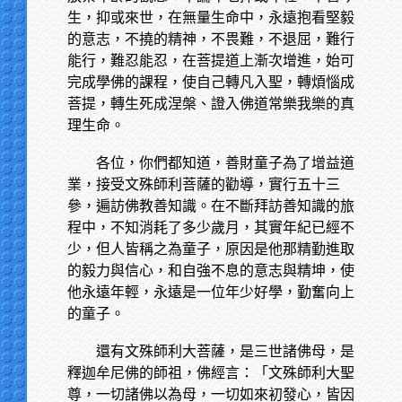
生，抑或來世，在無量生命中，永遠抱看堅毅
的意志，不撓的精神，不畏難，不退屈，難行
能行，難忍能忍，在菩提道上漸次增進，始可
完成學佛的課程，使自己轉凡入聖，轉煩惱成
菩提，轉生死成涅槃、證入佛道常樂我樂的真
理生命。
各位，你們都知道，善財童子為了增益道
業，接受文殊師利菩薩的勸導，實行五十三
參，遍訪佛教善知識。在不斷拜訪善知識的旅
程中，不知消耗了多少歲月，其實年紀已經不
少，但人皆稱之為童子，原因是他那精勤進取
的毅力與信心，和自強不息的意志與精坤，使
他永遠年輕，永遠是一位年少好學，勤奮向上
的童子。
還有文殊師利大菩薩，是三世諸佛母，是
釋迦牟尼佛的師祖，佛經言：「文殊師利大聖
尊，一切諸佛以為母，一切如來初發心，皆因