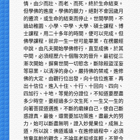
情，由少而壯、而老、而死，終於生命結束。
但學佛的進度，學佛的願力，絕對不會因歲月
的遷流，或生命的結束而停止。世間學問，不
過幼稚園、小學、中學、大學、碩士課程、博
士課程，用二十多年的時間，便可以完成。但
佛學課程，就非一生一世可能畢業，在楞嚴經
中說，由凡夫開始學佛修行，直至成佛，於其
中間，必須經歷六十個階次的晉升。最初從三
漸次開始，摒棄世間一切慾念，斷除殺盜淫妄
等惡業，以清淨的身心，嚴持佛的禁戒，進修
佛的大定，由觀行位出發，向十信位進軍，再
出十信位，進入十住、十行、十回向、四向、
四加行、十地，等覺的分證位，不知道要歷盡
多少時空，要經過多少次生死，一生又一生的
向著菩提道邁進，不斷的磨練自己，使自己斷
惑證真，最後，還需要加功策進，盡最大的努
力，始可以斷盡無明，證入妙覺果位，成無上
道，所以說：佛道遙遠。在進修過程中，必須
放棄年齡的觀念，不論年老抑或年輕，不管今