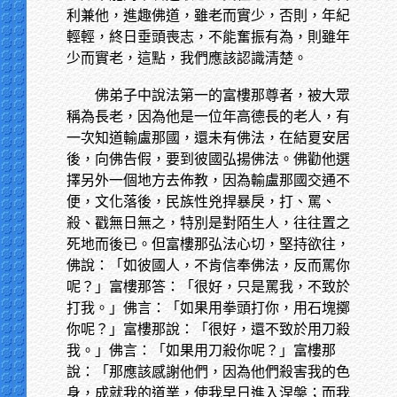
利兼他，進趣佛道，雖老而實少，否則，年紀
輕輕，終日垂頭喪志，不能奮振有為，則雖年
少而實老，這點，我們應該認識清楚。
佛弟子中說法第一的富樓那尊者，被大眾
稱為長老，因為他是一位年高德長的老人，有
一次知道輸盧那國，還未有佛法，在結夏安居
後，向佛告假，要到彼國弘揚佛法。佛勸他選
擇另外一個地方去佈教，因為輸盧那國交通不
便，文化落後，民族性兇捍暴戾，打、罵、
殺、戳無日無之，特別是對陌生人，往往置之
死地而後已。但富樓那弘法心切，堅持欲往，
佛說：「如彼國人，不肯信奉佛法，反而罵你
呢？」富樓那答：「很好，只是罵我，不致於
打我。」佛言：「如果用拳頭打你，用石塊擲
你呢？」富樓那說：「很好，還不致於用刀殺
我。」佛言：「如果用刀殺你呢？」富樓那
說：「那應該感謝他們，因為他們殺害我的色
身，成就我的道業，使我早日進入涅槃；而我