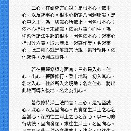
三心，在研究方面說：是根本心，依本
心，以及起事心。根本心指第八阿賴耶識，是
心中之王，為一切識心所依止，因名根本心；
依本心指第七末那識，依第八識心而生，為一
切染淨諸法生起的根本，因名依本心；起事心
指眼等六識，取六塵境，起惑作業，名起事
心；此三種心就是唯識宗所說：遍計執性，依
他起性，及圓成實性。
若在菩薩修證方面言：三心是入心、住
心、出心，菩薩修行，登十地時，初入其心，
名之入心：住於所入之境地；名之住心，將出
此地而轉入後地，名之為出心。
若依修持淨土法門言：三心，是指至誠
心，深心，以及回向心。真實願生淨土之心名
至誠心，深願往生淨土之心名深心，以一切修
行功德，回向發願，求往生淨土，名回向心。
凡是具足此三種心念佛的人，決定可以往生。