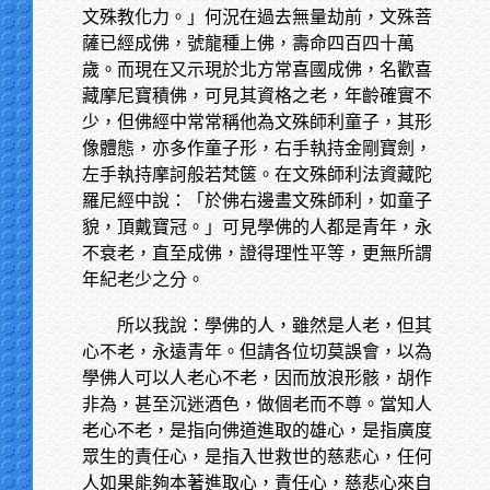
文殊教化力。」何況在過去無量劫前，文殊菩
薩已經成佛，號龍種上佛，壽命四百四十萬
歲。而現在又示現於北方常喜國成佛，名歡喜
藏摩尼寶積佛，可見其資格之老，年齡確實不
少，但佛經中常常稱他為文殊師利童子，其形
像體態，亦多作童子形，右手執持金剛寶劍，
左手執持摩訶般若梵篋。在文殊師利法資藏陀
羅尼經中說：「於佛右邊晝文殊師利，如童子
貌，頂戴寶冠。」可見學佛的人都是青年，永
不衰老，直至成佛，證得理性平等，更無所謂
年紀老少之分。
所以我說：學佛的人，雖然是人老，但其
心不老，永遠青年。但請各位切莫誤會，以為
學佛人可以人老心不老，因而放浪形骸，胡作
非為，甚至沉迷酒色，做個老而不尊。當知人
老心不老，是指向佛道進取的雄心，是指廣度
眾生的責任心，是指入世救世的慈悲心，任何
人如果能夠本著進取心，責任心，慈悲心來自