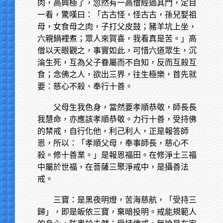
肉，高興極了，忽然有一高僧經過其門，定目
一看，驚嘆曰：「古古怪，怪古古，孫兒娶祖
母，女食母之肉，子打父皮鼓；豬羊坑上坐，
六親鍋裡煮；眾人來賀喜，我看真是苦。」高
僧以天眼觀之，事實如此，可惜六道眾生，沉
淪生死，互為父子眷屬而不自知，反而互殺互
食；念佛之人，欲出三界，往生極樂，首先就
要：慈心不殺、奉行十善。
父母生我色身，當然要孝順恭敬，師長長
我慧命，亦應該孝順恭敬。力行十善，受持佛
的禁戒，自行化他，利己利人，正是報答師
恩，所以：「孝順父母，奉事師長，慈心不
殺。修十善業。」是報恩福田。在修淨土三福
中屬於世福，在菩薩三聚淨戒中，是攝善法
戒。
三寶：是黑夜明燈，苦海慈航，「受持三
歸」，即是皈依三寶，棄暗投明。戒能規範人