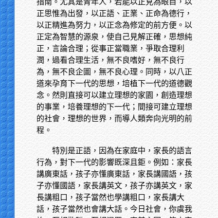
指南。尤其是青年人，若能以正見為眼目，以
正思惟為出發，以正語、正業、正命為德行，
以正精進為努力，以正念為修定的前方便。以
正定為智慧的源泉，使自己見解正確，思想純
正，言論合理；從事正當職業，爭取合理利
潤，過看合理生活，無不良嗜好，無不良行
為，無不良企圖，無不良心理。同時，以八正
道來孕育下一代的思想，培植下一代的道德觀
念。然則直接可以建立理想的家園，創造理想
的事業，培養理想的下一代；間接可建立理想
的社會，理想的世界，而導人類奔向光明的前
程。
特別是正語，因為在家庭中，家長的語言
行為，對下一代的影響既深且鉅。例如：家長
講廣東話，孩子亦懂廣東話，家長講國語，孩
子亦懂國語，家長講英文，孩子亦講英文，家
長講粗口，孩子當然也學講粗口，家長講大
話，孩子當然也會講大話。今日社會，你虞我