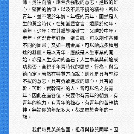
沛、勇往向前，還包含強毅的意志，進取的雄
心，堅固的信仰，以及不屈不撓的精神，所以
青年，並不限於年齡。年輕的青年，固然是人
生的黃金時代，在知識豐富言：遠勝於幼年、
童年、少年；在其體魄強健言：又勝於中年，
老年。何況青年好像一張白紙，可以創作各種
不同的圖畫；又如一塊金屬，可以鑄成多種用
途的器皿。是以青年，應該是人生事業的開
始，亦是人生成功的基石；人生事業與前途成
功與否．全視乎年青時代的思想、行為、與品
德而定。若然在特質方面說：則凡是具有堅毅
不拔的意志，具有勇敢進取的雄心，具有肯
幹、苦幹、實幹精神的人，皆可以名之為青
年。因此在座各位，只要你有青年的朝氣，有
青年的魄力，有青年的雄心，有青年的苦幹精
神，無論你的年紀多大，都是屬於青年的一
族。
我們每見英美各國，祖母與孫兒同學。因