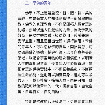
三、學佛的青年
佛學，不止是著重德、智、體、群、美的
宗教，亦是著重人的知情意獲得平衡發展的宗
教。佛教的真理教育，不僅是開拓人類智慧的
利器，亦是促進人性覺悟的力量；因為佛教的
教育，是以智慧為體，道德為用，慈威兼施，
品學並重，而且是世出世間，通行無阻。學佛
的青年人，可以憑藉佛的真理，開拓智慧；可
以憑藉佛的道德，輔導行為，以奔向真善美的
領域，以體會宇宙萬物的層次和價值，以明瞭
人生的真相與意義。使青年人從發掘真理，開
拓智慧的道德實踐中，不斷長養慈悲，不斷擴
展生命熱能，退則可以獨善其身，進則可以兼
善天下，獻身社會，造福人群。由是可知，佛
教的確可以使青年的一代，潔身自愛，自覺自
奮，自尊自立，自制自勵。
特別是佛教的八正道法門，更是納青年於