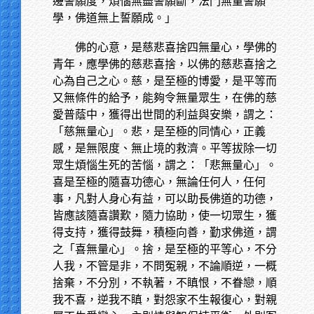
邊誓願度，煩惱無盡誓願斷，法門無量誓願
學，佛道無上誓願成。」
佛的心意，是慈悲喜捨四無量心，學佛的
青年，應學佛的慈悲喜捨，以佛的慈悲喜捨之
心為自己之心。慈，是至極的博愛，是平等而
又無條件的給予，能夠令無量眾生，在佛的慈
愛普蔭中，獲得出世間的利益與安樂，謂之：
「慈無量心」。悲，是至極的同情心，正義
感，是無限度、無止境的救濟。平等拔除一切
眾生煩惱生死的苦惱，謂之：「悲無量心」。
喜是至極的隨喜功德心，無論任何人，任何
事，凡對人身心有益，可以助長佛道的功德，
皆應該隨喜讚歎，隨力協助，使一切眾生，獲
得支持，獲得鼓舞，積極向善，勤求佛道，謂
之「喜無量心」。捨，是至極的平等心，不分
人我，不管是非，不問冤親，不論順逆，一概
捨棄，不分別，不執著，不瞋恨，不眷戀，順
我不喜，逆我不瞋，對怨家不生報復心，對親