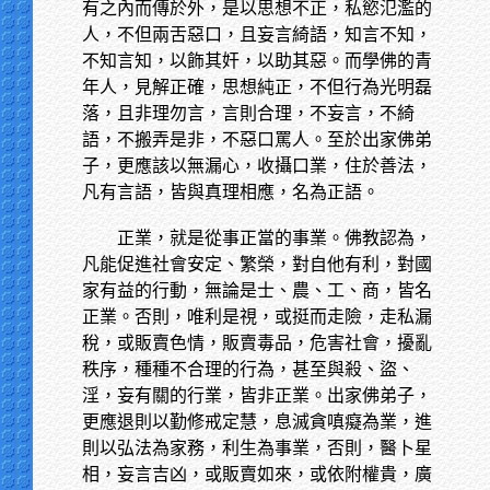
有之內而傳於外，是以思想不正，私慾氾濫的
人，不但兩舌惡口，且妄言綺語，知言不知，
不知言知，以飾其奸，以助其惡。而學佛的青
年人，見解正確，思想純正，不但行為光明磊
落，且非理勿言，言則合理，不妄言，不綺
語，不搬弄是非，不惡口罵人。至於出家佛弟
子，更應該以無漏心，收攝口業，住於善法，
凡有言語，皆與真理相應，名為正語。
正業，就是從事正當的事業。佛教認為，
凡能促進社會安定、繁榮，對自他有利，對國
家有益的行動，無論是士、農、工、商，皆名
正業。否則，唯利是視，或挺而走險，走私漏
稅，或販賣色情，販賣毒品，危害社會，擾亂
秩序，種種不合理的行為，甚至與殺、盜、
淫，妄有關的行業，皆非正業。出家佛弟子，
更應退則以勤修戒定慧，息滅貪嗔癡為業，進
則以弘法為家務，利生為事業，否則，醫卜星
相，妄言吉凶，或販賣如來，或依附權貴，廣