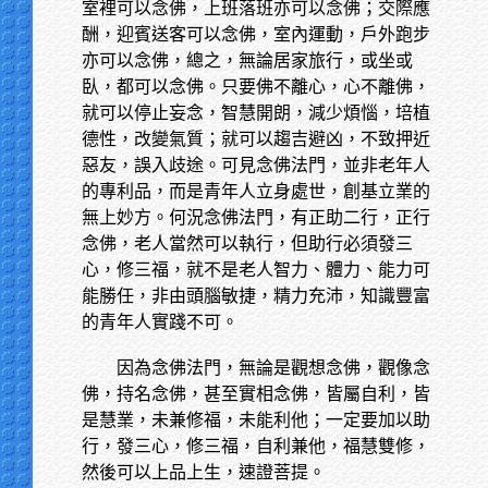
室裡可以念佛，上班落班亦可以念佛；交際應
酬，迎賓送客可以念佛，室內運動，戶外跑步
亦可以念佛，總之，無論居家旅行，或坐或
臥，都可以念佛。只要佛不離心，心不離佛，
就可以停止妄念，智慧開朗，減少煩惱，培植
德性，改變氣質；就可以趨吉避凶，不致押近
惡友，誤入歧途。可見念佛法門，並非老年人
的專利品，而是青年人立身處世，創基立業的
無上妙方。何況念佛法門，有正助二行，正行
念佛，老人當然可以執行，但助行必須發三
心，修三福，就不是老人智力、體力、能力可
能勝任，非由頭腦敏捷，精力充沛，知識豐富
的青年人實踐不可。
因為念佛法門，無論是觀想念佛，觀像念
佛，持名念佛，甚至實相念佛，皆屬自利，皆
是慧業，未兼修福，未能利他；一定要加以助
行，發三心，修三福，自利兼他，福慧雙修，
然後可以上品上生，速證菩提。