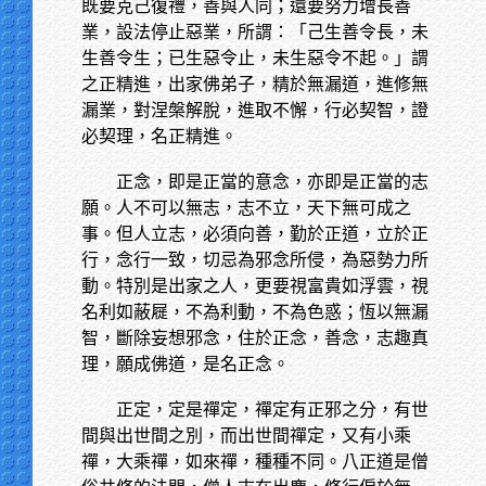
既要克己復禮，善與人同；還要努力增長善
業，設法停止惡業，所謂：「己生善令長，未
生善令生；已生惡令止，未生惡令不起。」謂
之正精進，出家佛弟子，精於無漏道，進修無
漏業，對涅槃解脫，進取不懈，行必契智，證
必契理，名正精進。
正念，即是正當的意念，亦即是正當的志
願。人不可以無志，志不立，天下無可成之
事。但人立志，必須向善，勤於正道，立於正
行，念行一致，切忌為邪念所侵，為惡勢力所
動。特別是出家之人，更要視富貴如浮雲，視
名利如蔽屣，不為利動，不為色惑；恆以無漏
智，斷除妄想邪念，住於正念，善念，志趣真
理，願成佛道，是名正念。
正定，定是禪定，禪定有正邪之分，有世
間與出世間之別，而出世間禪定，又有小乘
禪，大乘禪，如來禪，種種不同。八正道是僧