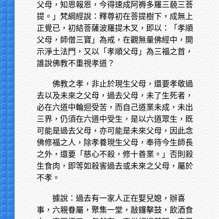
父母，知恩報恩，今得速成阿褥多羅三藐三菩
提。」梵綱經說：釋尊初在菩提樹下，成無上
正覺已，初結菩薩波羅提木叉，即以：「孝順
父母，師僧三寶」為戒，在觀無量佛經中，開
示淨土法門，又以「孝順父母」為三福之首，
誰說佛教不重視孝道？
佛教之孝，非止於現生父母，還要孝敬過
去以及未來之父母，過去父母，未了生死者，
必在六道中輪迴受苦，而自己道業未成，未出
三界，仍須在六道中受生，是以六道眾生，既
可能是過去父母，亦可能是未來父母，因此念
佛修福之人，除孝養現生父母，奉待今生師長
之外，還要「慈心不殺，修十善業。」否則殺
生食肉，即等如殺害過去或未來之父母，屬於
不孝。
據說：過去有一家人正在娶兒媳，辦喜
事，六親眷屬，聚集一堂，敲鑼擊鼓，飲酒食