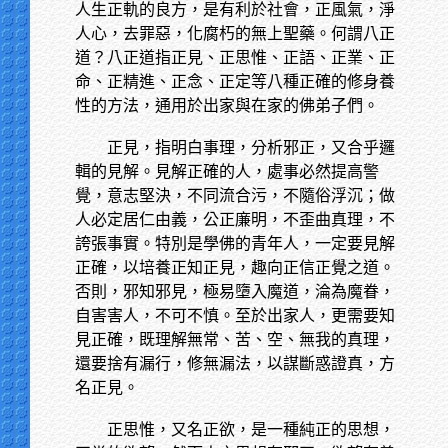
人生正軌的良方，是有利於社會，正風氣，淨
人心，去罪惡，化腐朽的無上聖藥。何謂八正
道？八正道指正見、正思惟、正語、正業、正
命、正精進、正念、正定等八種正確的修身養
性的方法，通用於出家與在家的佛弟子們。
正見，指明白事理，分析邪正，又合乎邏
輯的見解。見解正確的人，處事必然提高警
覺，意志堅決，不同流合污，不隨俗浮沉；做
人必定居仁由義，公正廉明，不歪曲真理，不
誇張事實。特別是學佛的青年人，一定要見解
正確，以培養正知正見，趣向正信正覺之道。
否則，邪知邪見，極易墮入魔道，淪為魔眷，
自害害人，不可不慎。至於出家人，更需要知
見正確，既理解無常、苦、空、無我的真理，
還要捨有漏行，修無漏法，以謀斷惑證真，方
名正見。
正思惟，又名正欲，是一種純正的思想，