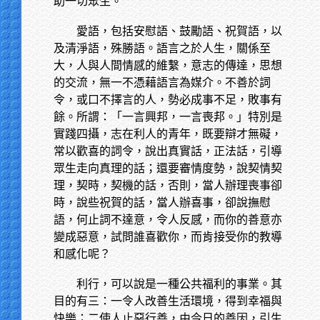
助一切眾生。
愛語，包括安慰語、鼓勵語、祝賀語，以
及清淨語，殊勝語。語言之於人生，關係至
大，人與人間情感的維繫，意志的傳達，思想
的交流，無一不憑藉語言為媒介。不善於詞
令，或口不擇言的人，勢必成事不足，敗事有
餘。所謂：「一言興邦，一言喪邦。」特別是
實踐四攝，志在利人的青年，既要辯才無礙，
常以歡喜的詞令，說出真實話，正法話，引導
眾生走向真理的話；還要審情度勢，說契情契
理，契時，契機的話，否則，當人辦理喪事卻
時，說些祝賀的話，當人辦喜事，卻說撫慰
語，何止詞不達意，令人反感，而你的善意亦
變成惡意，試問誰喜歡你，而肯接受你的教導
和感化呢？
利行，可以說是一種公共福利的事業。其
目的有三：一令人改善生活環境，得到幸福與
快樂；二使人止惡行善，由今日的善因，引生