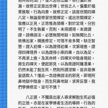
俗共修的法門，僧人志在出塵，修行偏於無
漏，故修正定是出世禪；世俗之人，偏重於福
業進取，行為向善，故修正定，該是世間四禪
八定。無論是修習世間禪定，或出世間禪定，
皆應以正見，正思惟為領導，對於定境，分別
明了，不生執著。否則，未得謂得，末證謂
證，謗佛謗法，必墮無間地獄。如無聞比丘，
依佛出家，精進修定，可惜不肯多聞，缺乏智
慧，證入初禪，以為證得初果，次第增進，證
得四禪境界，以為證得小乘四果，自以為足，
不再求上進。及其命終，四禪天中陰身現前，
將生四禪天，便起邪見，以為既證阿羅漢果，
仍然未能了脫生死，然則所謂涅槃，豈非是佛
妄語欺人？僅此一念謗佛謗法的邪見，即現阿
鼻地獄中陰身，而生阿鼻地獄，求昇反墮，我
們學佛修定，豈可不慎？
八正道，不獨是出家人尋求解脫生死必循
的正途。亦是在家學佛者生活的導師，行為的