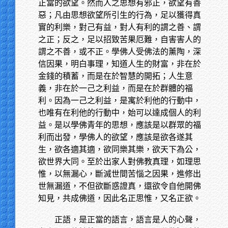
正當的欲望。然而人之思想有邪正，欲望有善
惡；凡由思想欲望所引生的行為，足以獲得真
實的利樂，對己有益，對人有利的謂之善、謂
之正；反之，足以招致苦果厄難，自害害人的
謂之不善，或不正。學佛人受佛法的薰陶，深
信因果，明白事理，知道人生的財富，非在於
金錢的積蓄，而是在於智慧的開拓；人生意
義，非在於一己之利益，而是在於群體的福
利。因為一己之利益，是寓於利他的行動中，
也唯有在利他的行動中，始可以達成個人的利
益。是以學佛青年的思想，應該是以群眾的福
利而出發，學佛人的欲望，應該是欲各遂其
生，欲各適其適，欲同樂其樂，欲天下為公，
欲世界大同。至於出家人對佛教真理，如理思
惟，以無漏心，斷滅世間苦惱之因果，進修出
世無漏道，不但欲斷惑證真，還欲令自他開佛
知見，共成佛道，因此名正思惟，又名正欲。
正語，是正當的語言，語言是人的心聲，