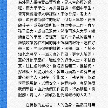
為外國人視接受高等教育，是人生必經的過
程，而大學學位，亦非常普遍，每個中學生，
皆有機會進修大學課程，不像香港，考上大
學，還要等待學位的配給。但有人早婚，要照
顧孩子，或為經濟所逼，急於找尋工作，直至
孩子長大，或自己退休，然後再進入大學，繼
續自己的學業；曾經有一個八十多歲的祖母，
繼續攻讀各種不同的博士課程的紀錄。這種好
學不倦，老而彌堅的精神，固然可嘉，而其不
知老之將至，一派天真的作風，更令人敬佩。
至於其他學歷好，職位高的退休人士，不甘寂
寞，往往跑到學校、醫院去當義工，推輪椅，
擦地板，凡能力所及，皆盡力而為。還有充滿
愛心的老人，站在十字街頭，手執令牌，協助
學童過馬路，以策安全，這種精神，真是值得
我們學習。由於他們工作認真、行為積極，肯
服務，肯助人，誰敢說他們是老朽的人呢？
在佛教的立場言：人的色身，雖然歲月無