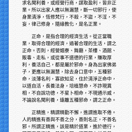
求名聞利養，或經營行商，謀取盈利，皆非正
業。所以出家人應以無漏慧，斷一切邪行，使
身業清淨，恆修梵行，不殺，不盜，不淫，不
妄，律己修身，隨緣教化，是名正業。
正命，是指合理的經濟生活。從正當職
業，取得合理的經濟，過著合理的生活，謂之
正命。否則，經營娼寮、舞廳，茶樓、酒館、
販毒、走私，或從事不道德的行業，賺取厚
利，養活自己，都是屬於邪命。身為出家佛弟
子，更應以無漏慧，除去身口意中，五種邪
命，淡薄名利，寡欲知足，住於清淨正命中，
以道自活，長養法身，培植慧命，不詐現異
相，不自說功德，不星卜相命，不現通示威，
不論說名聞利養，遠離五種邪命，謂之正命。
正精進，精謂精勤不懈，進謂進取不倦。
人的精進有善與不善之分，善則名正，不善名
邪。所謂正精進，該是精於道業，進於德行，