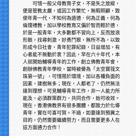
可惜一般父母教育子女，不是失之放縱，
便是管教太嚴，或因工作繁忙，無暇照顧，致
使年青一代，不知何為道德．何為正義，何為
倫理禮教，加以學校教育又偏於智而輕於德，
於是一般青年，大多數都不習向上，反而放浪
形骸，找尋刺激，好勇鬥狠，無所不為，以致
形成今日社會，青年犯罪紀錄，日益增加，有
心者能不無動於衷？因此，早在六十年代，本
人就開始輔導青年的工作，創立佛教青年會，
創辦佛教青年學校，當時被譽為「太空寶筏文
珠第一號」，可惜限於環境，加以各種負面的
因素，建樹無多；現在，人都老了，仍然無法
達到理想。可見輔導青年工作，非一人能力所
能及，必須群策群力，共同合作，始可收效。
現在，香港佛教界有很多團體，都致力於化導
青年，實在可喜可賀。不過，如要達到預冀之
目的，仍然需要繼續努力，而且需要更多人在
這方面通力合作！