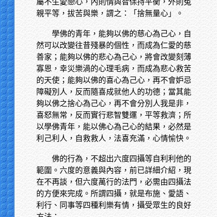
屬不生愛戀心，內則情與智保持平衡，外則冤
親平等，拔苦與樂，謂之：「捨無量心」。
學佛的青年，能夠以佛的慈心為己心，自
然可以改變往昔殘暴的個性，而成為仁愛的慈
善家；能夠以佛的悲心為己心，將會改變刻薄
寡恩，幸災樂渦的心理毛病，而成為悲心救苦
的天使；能夠以佛的喜心為己心，再不會妒忌
障礙別人，反而隨喜成就他人的功德；當其能
夠以佛之捨心為己心，再不會分別人我是非，
喜怒無常，反而實行悲智雙運，平等救濟；所
以學佛青年，能以佛心為己心的結果，必然是
利己利人，自救救人，法喜充滿，心情愉快。
佛的行為，不超出六度四攝等自利利他的
範圍。六度的意義與內容，前已詳細介紹，現
在不再談，但六度萬行的法門，必需由四攝法
的方便來完成。所謂四攝，就是布施、愛語、
利行、同事等四種利樂有情，攝受眾生的良好
方法：