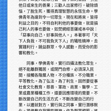
他日或來生的善果；三勸人出家修行，破除煩
惱，了脫生死，獲得真理智慧的永恆生命。學
佛青年為達到令一切眾生，現在和將來，皆得
利益之目的，不特自利利他的事要做，就是損
己利人的事也要做，如焚網經菩薩戒本中說：
「惡事向自己，好事與他人。」本著寧可「天
下人負我，不可我負天下人」的犧牲精神，去
實踐利行，饒益群眾，令人感動，而受你的影
響和教化。
同事，學佛青年，實行四攝法教化眾生，
絕不能離群獨居，或閉門自修，必須深入民
間，接觸各階層人物，不分種族，不分職業，
平等教化。為了弘法，為了利生，固然要從事
杜會文化教育，慈善、軍政、商業、醫學、工
業或農業種種工作，還要因應環境的需要，不
斷改變自己的生活方式，不斷改變自己的行
業，以遷就對方，實行與之同事，實行潛移默
化。將佛教自我犧牲精神，作為群眾模範
：將