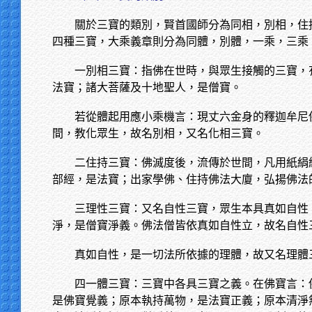
關於三寶的類別，賢首國師分為同相，別相，住
四種三寶，大乘義章則分為同體，別體，一乘，三乘
一別相三寶：指佛在世時，與眾生接觸的三寶，
法寶；諸大菩薩及十地聖人，是僧寶。
若從體起用應小乘機言：現丈六金身的釋迦牟尼
間，教化眾生，故名別相，又名化相三寶。
二住持三寶：佛滅度後，流傳於世間，凡用紙絹
部經，是法寶；出家學佛、住持佛法大廈，弘揚佛法
三理性三寶：又名自性三寶，眾生本具真如自性
淨，是僧寶淨義。佛法僧皆依真如自性立，故名自性
真如自性，是一切法所依據的理體，故又名理體
四一體三寶：三寶中各具三寶之義。在佛寶言：
是佛寶覺義；原本執持萬物，是法寶正義；原本清淨