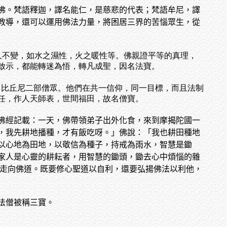
佛。梵語釋迦，譯名能仁，是慈悲的代表；梵語牟尼，譯
教導，還可以運用佛法力量，將困居三界的苦惱眾生，從
久不變，如水之濕性，火之暖性等。佛親證平等的真理，
啟示，都能轉迷為悟，轉凡成聖，因名法寶。
、比丘尼二部僧眾。他們在共一信仰，同一目標，而且法制
任，作人天師表，世間福田，故名僧寶。
佛經記載：一天，佛帶領弟子出外化食，來到摩揭陀國一
，我先耕地播種，才有飯吃呀。」佛說：「我也耕田種地
以心地為田地，以敬信為種子，持戒為雨水，智慧是鋤
家人是心靈的耕耘者，用智慧的鋤頭，鋤去心中煩惱的雜
，走向佛道。既要修心聖道以自利，還要弘揚佛法以利他，
法僧被稱三寶。