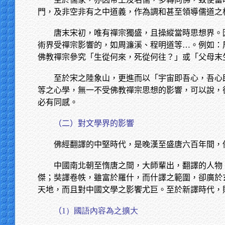
門，及非空非有之中道義，作為調和甚至領導儒道之
唐末宋初，唯有禪宗獨盛，且操縱當時思想界。
術界受禪宗影響的，如周濂溪、程明道等…。例如：
佛教禪宗參究「生從何來，死從何往？」或「父母末
至於宋之陸象山，更進而以「宇宙即吾心，吾心
等之心學，無一不受佛教禪宗思想的影響，可以說，
必有同感。
（二）對文學界的影響
佛經翻譯的中堅時代，是晚漢至盛唐六百年間，
中國南北朝至惰唐之間，大師輩出，翻譯的人物
傑；奘譯卷帙，雖富於羅什，而什譯之範圍，卻廣於
天地，而且對中國文學之影饗尤巨。至於新譯時代，
（
1）國語內容為之擴大