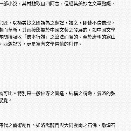
一部小說，其材雖取自四阿含，但經其美妙之文筆點綴，
宗匠，以極美妙之國語為之翻譯，讀之，即使不信佛理，
期而革新，其直接影響於中國文藝之發展的，如中國文學
亦間接吸收「佛本行讚」之筆法而寫的。至於唐朝的寒山
，西遊記等，更是富有文學價值的削作。
物可比。特別是一般佛寺之營造，結構之精緻，氣派的弘
感覺。
時代之藝術創作。如洛陽龍門與大同雲崗之石佛、燉煌石