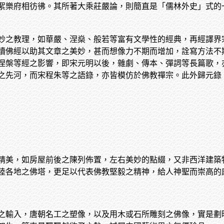
絮樂府相彷彿。其所著大乘莊嚴論，則簡直是「儒林外史」式的
妙之教理，如華嚴、涅燊、般若等富有文學性的經典，再經譯界
讀佛經以助其文章之美妙，甚而想像力不期而增加，詮寫方法不
涅槃等經之影響，即宋元明以後，雜劇、傳本、彈詞等長篇歌，
之先河，而宋程朱等之語錄，亦皆模仿於佛教禪宗。此外歸元錄
精美，如房屋前後之陳列佈置，左右美妙的點綴，又非西洋建築
陸各地之佛塔，更足以代表佛教堅毅之精神，給人神聖而崇高的
之輸入，唐朝名工之塑像，以及用木或石所雕刻之佛像，實是劃