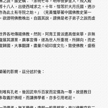
佛之說。據史稱：「永明七年，明帝夜夢金人，飛入殿
等十八人，出使西域求之。十年，愔等於大月氏國，遇沙
亦為此土有寺院之始。」（見黃懺華著中國佛教史第一
，欲證明佛教晚出，自圓其說，謂佛是老子弟子之說而虛
世界各地傳揚佛教。然則，阿育王曾派遣高僧來華，非無
復展其譯業，廣事宣傳，遂為世人所重視，所歸向，而史
度歸國，大事翻譯，盡量介紹印度文化，致使佛教，盛極
顯著的影嚮，茲分述於後：
則唯有孔老，後因武帝斥百家而定儒為一尊，故道教日
多取義於佛經，而講佛學者，亦多引用老莊。
一流儒者，無不學佛，唐朝一般思想家，竟以佛教空有二