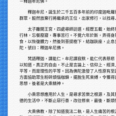
－釋迦牟尼佛。
釋迦牟尼，誕生於二千五百多年前的印度迦毗羅
群眾，毅然放棄行將繼承的王位，出家修行，以找尋
太子離開王宮，四處尋師訪道，經歷五載，始終
行林，忘餐廢寢，專事苦行。不覺六年於斯，弄得身
食，以恢復體力，然後到菩提樹下，結跏趺座，止息
陀，號曰：釋迦牟尼佛。
梵語釋迦，譯能仁，牟尼譯寂默，能仁代表慈悲
以知道，真正的自由，不止是言論上、信仰上、經濟
平等，而是理性的平等。因為佛陀激發了人性原有至
方面協助眾生粉碎煩惱枷鎖，擺脫生死束縛，令獲得
思想，後者是大乘精神。
小乘思想應用於人生，是尋求苦樂之根源，及其
德的生活中，不斷止惡行善，改往修來，最後，斷煩
大乘佛教，除了知道我法二執，是人生痛苦的根