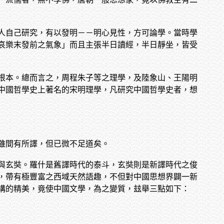
人自己研究，有以發明－－明心見性，方可論學。當時學
哀樂末發前之氣象」而且主張半日讀經，半日靜坐，皆受
根本。總而言之，周程朱子等之理學，及陸象山、王陽明
中國哲學史上著名的宋明理學，凡研究中國哲學史者，想
雖間有所譯，但已微不足道矣。
與玄奘。羅什是舊譯時代的泰斗，玄奘則是新譯時代之俊
，帶有極豐富之西域天然語趣，不但對中國思想界闢一新
構的精美，竟使中國文學，為之變質，玆舉三點如下：