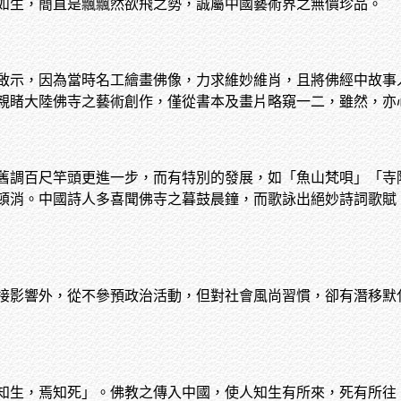
如生，簡直是飄飄然欲飛之勢，誠屬中國藝術界之無價珍品。
啟示，因為當時名工繪畫佛像，力求維妙維肖，且將佛經中故事
親睹大陸佛寺之藝術創作，僅從書本及畫片略窺一二，雖然，亦
舊調百尺竿頭更進一步，而有特別的發展，如「魚山梵唄」「寺
頓消。中國詩人多喜聞佛寺之暮鼓晨鐘，而歌詠出絕妙詩詞歌賦
接影響外，從不參預政治活動，但對社會風尚習慣，卻有潛移默
知生，焉知死」。佛教之傳入中國，使人知生有所來，死有所往