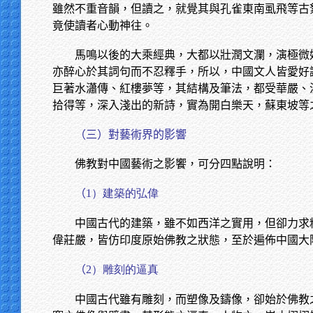
雖然不重音韻，但讀之，就覺其與孔雀東南虱飛等古
竟使讀者心動神往。
馬鳴以後的大乘經典，大都以壯潤文瀾，演極微
亦醉心於其詞句而不忍釋手，所以，中國文人皆愛好
巨著水瀟傳、紅樓夢等，其結構及筆法，都受華嚴、
拾得等，深入淺出的新詩，實為開白樂天，蘇東坡等
（三）對藝術界的影響
佛教對中國藝術之影饗，可分四點說明：
（
1）建築的弘偉
中國古代的建築，雖不如西洋之實用，但卻力求
偉莊嚴，皆仿印度原始佛教之狀態，至於遍佈中國大
（
2）雕刻的逼真
中國古代雖有雕刻，而塑像及鑄像，卻始於佛教