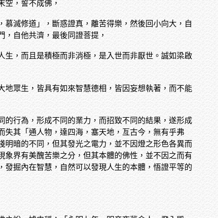
末空，誓不成佛，
，慕滅修道」，斷惑證真，離苦得樂，然後回小向大，自
門，自他共濟，最後同證菩提，
人生，而且是積極而非消極，是入世而非厭世。誠如梁啟
大地眾生，皆具有如來智慧德相，皆因妄想執著，而不能
同的行為，形成不同的業力，而招致不同的結果，遂形成
而失其「通人物，達四海，塞天地，亙古今，無有乎弗
淺明暗的不同，但其發光之電力，並不因燈之形色各異而
現象界有美醜苦樂之分，但其本體的佛性，並不因之而有
，發掘內在智慧，自然可以發現人生的本體，悟證平等的