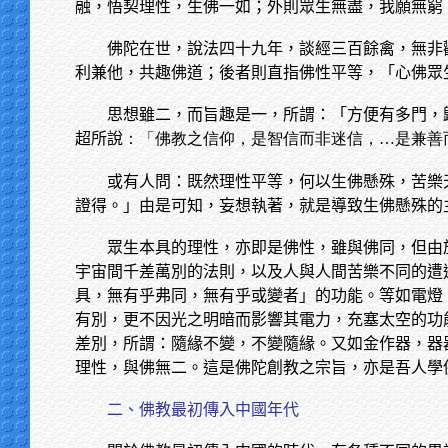
融，悟契理性，生佛一如；外則眾生無盡，我願無窮
佛陀在世，說法四十九年，談經三百餘禽，無非
利兼他，共趣佛道；後者則直指佛性平等，「心佛眾
思想雖二，而旨趣是一，所謂：「方便有多門，
超所說
：「佛教之信仰，是智信而非迷信，…是兼善
或有人問：既然理性平等，何以生佛懸殊，苦樂
證得。」由是可知，妄想執著，就是導致生佛懸殊的
眾生本具的理性，亦即是佛性，雖與佛同，但由
宇宙間千差萬別的法則，以及人與人間苦樂不同的遭
具，無有乎弗同，無有乎或變者」的功能。等如電燈
有別，更不因光之明暗而影響其電力，充塞太空的功
差別，所謂：隨緣不變，不變隨緣。又如金作器，器
理性，與佛無二。這是佛陀創教之宗旨，亦是吾人學
二、佛教最初傳入中國年代