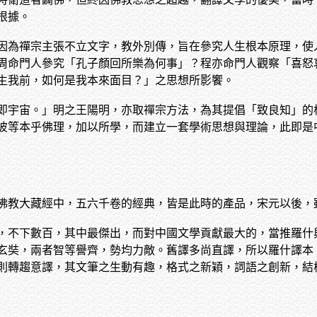
根據。
因為禪宗主張不立文字，教外別傳，旨在參究人生根本原理，使
周命門人參究「孔子顏回所樂為何事」？程亦命門人觀察「喜怒
生我前，如何是我本來面目？」之思想所影饗。
即宇宙。」明之王陽明，亦取禪宗方法，為其提倡「致良知」的
彼等本乎佛理，加以所學，而建立一套學術思想與理論，此即是
佛教大藏經中，五六千卷的經典，皆是此時的產品，宋元以後，
，不下數百，其中最傑出，而對中國文學貢獻最大的，當推羅什
玄奘，兩者智等譽齊，勢均力敵。舊譯多尚直譯，所以羅什譯本
則轉趨意譯，其文筆之生動有趣，格式之新穎，詞語之創新，結