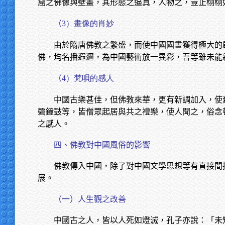
窟之佛像與壁畫，其形態之逼真，人物之，豈止栩栩
（
3）畫像的肖妙
由於隋唐佛教之繁盛，而使中國國畫獲得極大的
佛，均名播遐邇，為中國藝術放一異彩，吾等雖未能
（
4）梵唄的感人
中國古樂甚佳，但佛教來華，更有新調加入，使
磬鐘鼓等，皆僧眾起居與共之禮樂，使人聞之，俗念
之感人。
四、佛教對中國風俗的影響
佛教傳入中國，除了對中國文學思想等有直接間
展。
（一）人生觀之改善
中國古之人，皆以人死如燈滅，孔子亦說：「未