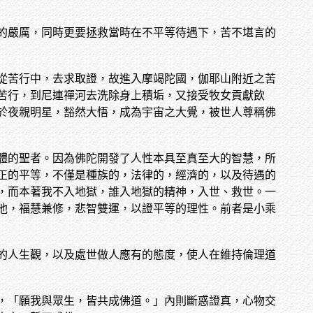
的嚴厲，同時更要拯救當時在不平等待遇下，苦不堪言的
從苦行中，去求取證，故進入摩竭陀國，伽耶山附近之苦
苦行，到尼連禪河去洗除身上積垢，又接受牧女貢獻飲
於夜親明星，豁然大悟，成為宇宙之大覺，被世人尊稱佛
體的聖者。因為佛陀開發了人性本具至真至大的智慧，所
正的平等，不僅是種族的，法律的，經濟的，以及待遇的
，而本著我不入地獄，誰入地獄的精神，入世、救世。一
他，福慧兼修，悲智雙運，以證平等的理性。前者是小乘
的人生觀，以及處世做人應有的態度，使人在維持倫理道
，「願我與眾生，皆共成佛道。」內則斷惑證真，心物交