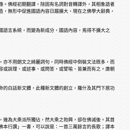
趣。佛經初期翻譯，除固有名詞對音轉譯外，其相象語者
造，無形中促進國語內容日趨擴大，現在之佛學大辭典，
國語言系統，而變為新成分，國語內容，焉得不擴大之
，亦不用朗文之綺麗詞句，同時佛經中倒裝文法既多，而
容或說理、或述事、或問答，或譬喻、皆兼而有之。唐朝
命的白話新文體，此種新文體的創立，羅什及其門下居功
，幾為大乘派所獨佔，然大乘之勃興，卻在佛滅後。其首
佛本行讚」一書，可以說是：一首三萬餘言的長歌；譯本