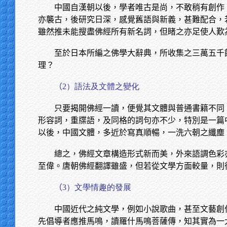
中國自漢朝以後，學者唯古是尚，不敢稍有創作
亦襲古，後研究日深，感覺舊語與新義，甚難配合，
雖然推未能搜盡佛經所有新名詞，但睹之亦足使人歎
至於日本所編之佛學大辭典，所收集之三萬五千
理？
（
2）語法及文體之變化
只要揭開佛經一讀，便覺其文體與普通書籍不同
形容詞，重牒語，及同格的詞句亦不少，特別是一篇
以後，中國文體，多近於寫真順暢，一洗六朝之纖塵
總之，佛經文章構造形式新而美，外來語調色彩
至偉。唐朝佛經翻譯雖盛，但若從文學方面較量，則
（
3）文學情趣的發展
中國近代之純文學，例如小說歌曲，甚至文藝創
先倡導者應推馬鳴，讀羅什馬鳴菩薩傳，知其實為一