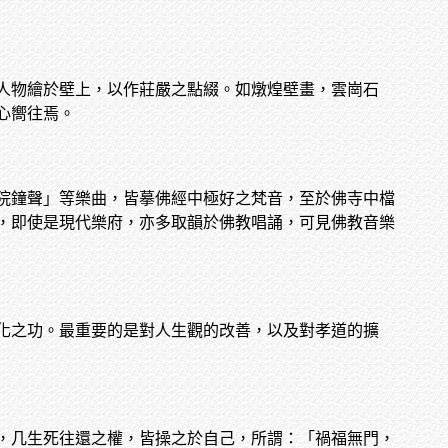
人物繪於壁上，以作莊嚴之點綴。如燉煌壁畫，雲崗石
心嚮往焉。
院鐘聲」等樂曲，皆摹佛經中極好之梵音，至於佛寺中檔
，即使是現代樂府，亦多取韻於佛教唱誦，可見佛教音樂
化之功。最重要的是對人生觀的改善，以及對孝道的擴
，几生死往還之權，皆操之於自己，所謂：「禍福無門，