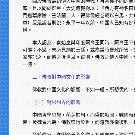
關於佛教最初傳入中國的時代，有各種不同的異
庭，且以問於群臣，太史傅毅對以：『西方有神名曰
門迦葉摩騰，竺法蘭二人，得佛像經卷載以白馬，共
章）反是說者則說：永平十年以前，中國人已知有佛
構。
本人認為，秦始皇與印度阿育王同時，阿育王不
可能；不過，未必見納於王廷，或為當時暴政所害，
家亦記之，而傳之後世耳。實則，佛教之傳入中國，
一時。
三、佛教對中國文化的影響
佛教對中國文化的影響，不如一般人所想像的，
（一）對思想界的影響
中國哲學思想，萌芽於周，而盛於戰國。戰國時
衰，及魏晉六朝，佛教盛行於世，而道教亦漸復興，
至於儒家，亦因帝王及名儒，多轉向佛，致使當