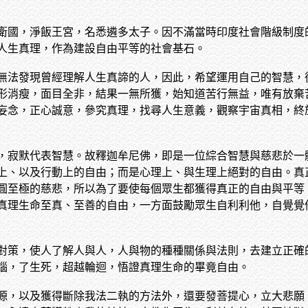
衛國，淨飯王宮，名悉遴多太子。因不滿當時印度社會階級制度
人生真理，作為建設自由平等的社會基石。
無法發現曾經理解人生真諦的人，因此，希望運用自己的智慧，
形消瘦，面目全非，結果一無所獲，始知道苦行無益，唯有放棄
妄念，正心誠意，參究真理，找尋人生意義，觀察宇宙真相，終
，寂默代表智慧。故釋迦牟尼佛，即是一位綜合智慧與慈悲於一
上、以及行動上的自由；而是心理上、與生理上絕對的自由。真
圓至極的慈悲，所以為了要使每個眾生都獲得真正的自由與平等
真理生命至真、至善的自由，一方面鼓勵眾生自利利他，自覺覺
對策，使人了解人與人，人與物的種種關係與法則，去建立正確
惱，了生死，超越輪迴，悟證真理生命的畢竟自由。
源，以及獲得斷除我法二執的方法外，還要發菩提心，立大悲願