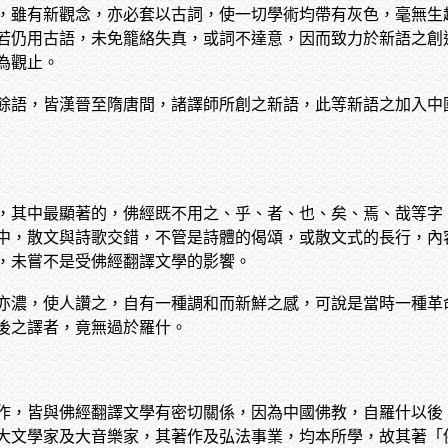
，雖有新觀念，亦必套以古詞，使一切學術均帶有灰色，毫無生
若仍用古語，未免籠絡失真，或詞不達意，因而致力於新語之創
為觀止。
餘語，皆漢晉至隋唐間，諸譯師所創之新語，此等新語之加入中
，其中最顯著的，佛經既不用之、乎、者、也、矣、焉、哉等字
中，散文與詩歌交錯，不管是詩體的偈頌，或散文式的長行，內
，未嘗不是受佛經翻譯文學的影饗。
亦濃，使人讚之，自有一種調和而新鮮之感，可說是當時一種革
後之譯者，竟無過於羅什。
作，皆與佛經翻譯文學有密切關係，因為中國佛教，自羅什以後
大文學家及大音樂家，其著作及弘法事業，均本所學，故其著「