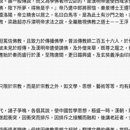
說。據一般傳說，而又為學佛者所公認的，是漢明帝遣使西域求
佛，陸下所夢，得無是乎。』帝乃遣中郎將蔡愔、秦景博士王遵
還洛陽，帝立精舍以居之，名曰白馬寺，是為此土有沙門之始，
教，梁啟超亦斥漠明帝求法之說，全屬敵視佛教之道士－－王浮
但篤信佛教，且致力於傳播佛學，曾派傳教師二百五十六人，於
故未見於經傳。及漢明帝遣使請佛，及外僧來華，既尊之寵之，
應始於秦而盛行於漢，至隋唐間，更日趨興盛，及玄奘義淨由印
只限於宗教，而是於宗教之外，如文學、思想、藝術等等，均有
代，諸子爭鳴，各倡其說，使中國哲學思想，極盛一時。漢朝，
遂起衝突，因衝突而排斥，因排斥之接觸而融和，後講老莊者，
時衛道者闢佛，但終因佛教思想之超越，翻譯文學的優美，當時