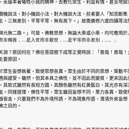
，永遠本著犧牲小我的精神，去教化眾生，利益有情，甚至地獄
觀機說法，對小機說小法，對大機說大法，前者要人「知苦斷集
生，三無差別，平等平等，無有高下。」故需廣修六度四攝等法
歸元無二路。」可是，佛教思想，無論大乘或小乘，均可應用於
而非獨善，…是入世而非厭世，…是平等而非差別，…。」
天淵？原因何在？佛在菩提樹下成等正覺時說：「善哉！善哉！
主要原因。
於眾生妄想執著，致使思想各異。眾生由於不同的思想，策動不
遇與感受。雖然，但其本具之佛性，並不因此而變質，更末因此
，其款式雖然有長短方圓，其顏色雖然有紅黃藍白，其光亦有深
能。同樣道理，佛性平等，眾生雖因妄想不同，業力各異，致使
器皆金，只要我們不為外境所誘，不為現象所惑，澄清外來妄想
佛之目的。