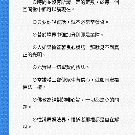
⊙時間並沒有所謂一定的定數，於每一個
空間當中都可以講現在。
⊙只要你說實話，就不必常常發誓。
⊙若於境界中強加分別即是業障。
⊙人如果掩蓋著良心說話，那就見不到真
正的光明。
⊙老實是一切聖賢的標誌。
⊙常讚嘆三寶使眾生有信心，就如同宏揚
佛法一樣。
⊙佛教為絕對的唯心論，一切都是心的問
題。
⊙性識周遍法界，悟道者那裡都是自在解
脫。