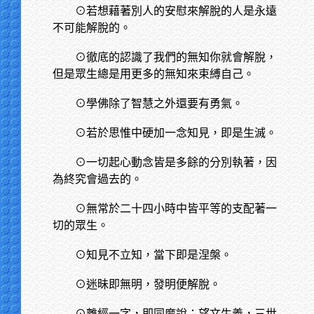
⊙若想藉著別人的安慰來解脫的人是永遠
不可能解脫的。
⊙徹底的認識了我們的無知你就會解脫，
但是眾生總是用更多的無知來束縛自己。
⊙學佛除了智慧之外還要有勇氣。
⊙若於思惟中硬加一念知見，即是生滅。
⊙一切起心動念皆是多餘的分別執著，因
為終究會過去的。
⊙無常於二十四小時中皆平等的支配著一
切的眾生。
⊙知見不立知，當下即是涅槃。
⊙迷昧即無明，發明便解脫。
⊙離經一字，即同魔說；望文生義，三世