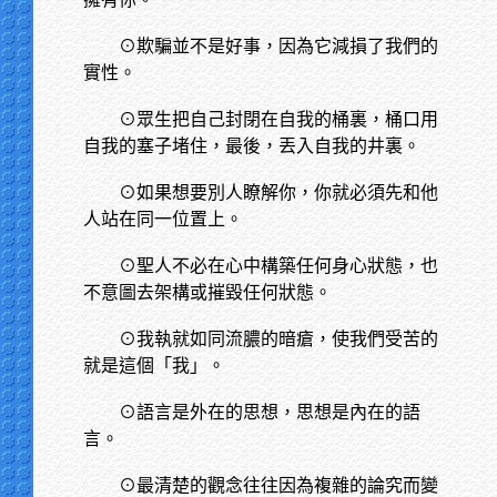
⊙欺騙並不是好事，因為它減損了我們的
實性。
⊙眾生把自己封閉在自我的桶裏，桶口用
自我的塞子堵住，最後，丟入自我的井裏。
⊙如果想要別人瞭解你，你就必須先和他
人站在同一位置上。
⊙聖人不必在心中構築任何身心狀態，也
不意圖去架構或摧毀任何狀態。
⊙我執就如同流膿的暗瘡，使我們受苦的
就是這個「我」。
⊙語言是外在的思想，思想是內在的語
言。
⊙最清楚的觀念往往因為複雜的論究而變