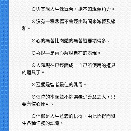
⊙與其說人生像舞台，還不如說像角力。
⊙沒有一種悲傷不會經由時間來減輕及緩
和。
⊙心的痛苦比肉體的痛苦還要壞得多。
⊙喜悅—是內心解脫自在的表現。
⊙人類現在已經變成—自己所使用的道具
的道具了。
⊙孤獨是智者最佳的乳母。
⊙彌陀的本願並不挑選老少善惡之人，只
要有信心便可。
⊙信仰是人生意義的悟得，由此悟得而誕
生各種任務的認識。