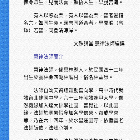
俾令眾生，見而法喜，頓悟人生，早脫苦海。
有人以慾為樂，有人以智為樂，智者愛惜
名言，如同生命。願志同道合者，早開般（念
缽）若智，同登清涼岸。
文殊講堂 慧律法師編撰
慧律法師簡介
慧律法師，係雲林縣人，於民國四十二年
出生於雲林縣四湖林厝村，俗名林益謙。
法師自幼天資聰穎勤奮向學，高中時代就
讀台北建國中學，六十三年就讀逢甲大學，偶
然機緣加入逢大佛學社團—普覺社，以此因
緣，法師於寒暑假參加各學佛營、齋戒學會
等，乃在六十四年、於水里蓮因寺，依懺雲老
法師皈依，法號心謙。