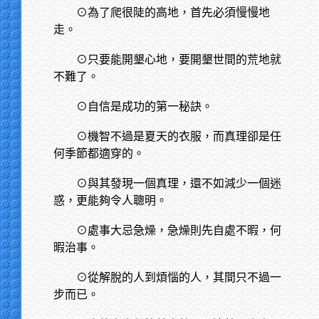
⊙為了爬很陡的高地，首先必須慢慢地
走。
⊙只要能開墾心地，要開墾世間的荒地就
不難了。
⊙自信是成功的第一秘訣。
⊙機智不過是夏天的衣服，而真理卻是任
何季節都適穿的。
⊙與其發現一個真理，還不如減少一個迷
惑，更能夠令人聰明。
⊙處事大忌急燥，急燥則先自處不暇，何
暇治事。
⊙從解脫的人到煩惱的人，其間只不過一
步而已。