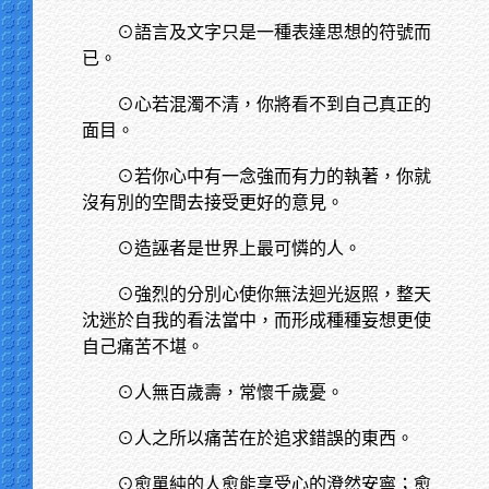
⊙語言及文字只是一種表達思想的符號而
已。
⊙心若混濁不清，你將看不到自己真正的
面目。
⊙若你心中有一念強而有力的執著，你就
沒有別的空間去接受更好的意見。
⊙造誣者是世界上最可憐的人。
⊙強烈的分別心使你無法迴光返照，整天
沈迷於自我的看法當中，而形成種種妄想更使
自己痛苦不堪。
⊙人無百歲壽，常懷千歲憂。
⊙人之所以痛苦在於追求錯誤的東西。
⊙愈單純的人愈能享受心的澄然安寧；愈