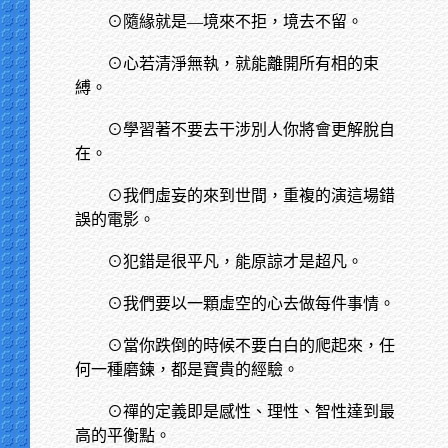
⊙隨緣就是—境來不拒，境去不留。
⊙心若清淨無執，就能離開所有相的束
縛。
⊙學習著不要去干涉別人你將會更解脫自
在。
⊙我們虛妄的來到世間，重複的演這場錯
誤的電影。
⊙犯錯是很平凡，能原諒才是超凡。
⊙我們要以一顆虛空的心去做每件事情。
⊙當你跌倒的時候不要白白的爬起來，任
何一種磨鍊，都是寶貴的經驗。
⊙禪的定義即是感性、理性、智性達到最
高的平衡點。