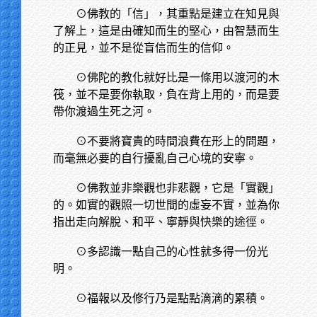
⊙佛教的「信」，其重點是建立在知見與
了解上，這是由確知而生的堅心，由智慧而生
的正見，並不是從盲信而生的信仰。
⊙佛陀的教化就好比是一條用以渡河的木
筏，並不是要你執取，負在背上用的，而是要
帶你渡過生死之河。
⊙不要將寶貴的時間浪費在形上的問題，
而毫無必要的自行擾亂自己心境的安寧。
⊙佛教並非樂觀也非悲觀，它是「實觀」
的。如實的觀照一切世間的虛妄不實，並為你
指出走向解脫、和平、寧靜與快樂的途徑。
⊙多認識一點自己的心性就多得一份光
明。
⊙福報以及修行乃是點點滴滴的累積。