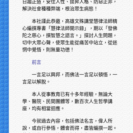
日趨正道，安住人性、提昇人格、防惡止非，
解決社會種種弊端，根治眾生病態！
本社謹此恭邀，高雄文殊講堂慧律法師精
心編撰專書「慧律法師開示錄」，期以「發佛
陀之慈心，撰智慧之語言。」探討人生問題，
切中大眾心聲，使眾生能從痛苦中站立，從迷
惘中覺悟，則無量功德！
前言
一言足以興邦，而佛法一言足以頓悟，一
言足以解脫。
本人從事教育已有十多年經驗，無論大
學、醫院、民間團體等，數百次人生哲學講
座，均有相當迴應。
今就過去內容，包括佛法名言，偉人所
說，或自行參悟，體會而得，盡皆編撰一起。