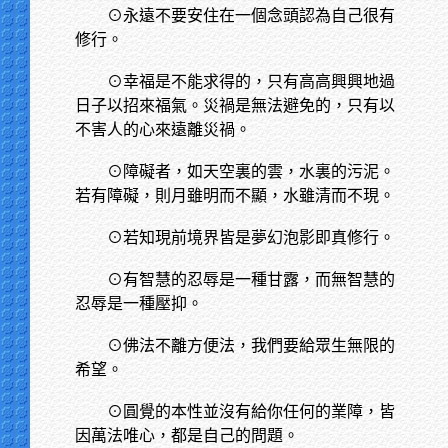
⊙永遠不要安住在一個念頭認為自己很有
修行。
⊙幸福是不能求得的，只有高高興興地過
日子以招來福氣。災禍是無法避免的，只有以
不害人的心來遠離災禍。
⊙障礙者，如天空裏的雲，水裏的污泥。
若有障礙，則月雖明而不顯，水雖清而不現。
⊙若知現前境界皆是夢幻泡影即真修行。
⊙有智慧的忍辱是一種甘露，而無智慧的
忍辱是一種壓抑。
⊙佛法不離方便法，我們要給眾生無限的
希望。
⊙圓覺的本性並沒有給你任何的業障，皆
因萬法唯心，都是自己的問題。