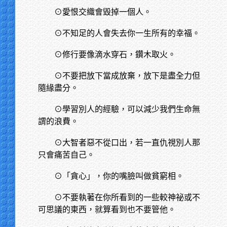
⊙愛恨交織會毀掉一個人。
⊙不知足的人會失去你一生所有的幸福。
⊙修行要像滴水穿石，鑽木取火。
⊙不要把放下當成放棄，放下是盡全力但
隨緣盡分。
⊙學習別人的經驗，可以減少我們生命無
謂的浪費。
⊙大智者惡不從口出，若一直仇視別人那
只會痛苦自己。
⊙「貪心」，你的嘴臉叫做貧窮相。
⊙不要執著在你所看到的一些較神祕或不
可思議的東西，就算看到也不要管他。