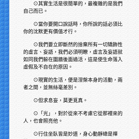
⊙其實生活是很簡單的，最複雜的是我們
自己而已。
⊙當你要開口說話時，你所說的話必須比
你的沈默更有價值才行。
⊙我們要立即斷然的捨棄所有一切矯飾性
的虛言、妄語，我們必須明瞭，虛言及妄語就
如同我們躲在圍牆後面過活，這是使生命落入
虛假及不自在的原因。
⊙現實的生活，便是涅槃本身的活動，兩
者之間，並無絲毫差別。
⊙但求息妄，莫更覓真。
⊙「光」，對於從來不考慮它從那裡來的
人，也會照亮他。
⊙行住坐臥皆是妙道，身心動靜總是禪