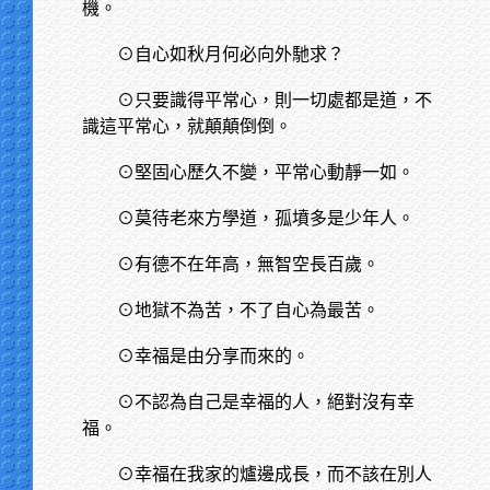
機。
⊙自心如秋月何必向外馳求？
⊙只要識得平常心，則一切處都是道，不
識這平常心，就顛顛倒倒。
⊙堅固心歷久不變，平常心動靜一如。
⊙莫待老來方學道，孤墳多是少年人。
⊙有德不在年高，無智空長百歲。
⊙地獄不為苦，不了自心為最苦。
⊙幸福是由分享而來的。
⊙不認為自己是幸福的人，絕對沒有幸
福。
⊙幸福在我家的爐邊成長，而不該在別人