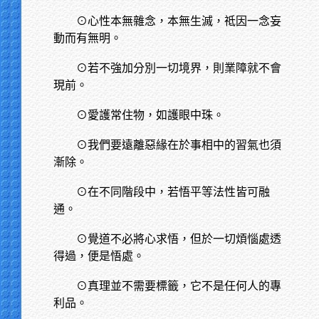
⊙心性本無雜念，本無生滅，祗因一念妄
動而有無明。
⊙若不強加分別一切境界，則業障就不會
現前。
⊙愛護常住物，如護眼中珠。
⊙我們要遠離惡緣在於事相中的習氣也須
漸除。
⊙在不同階段中，若悟平等法性皆可融
通。
⊙覺道不必將心求悟，但於一切煩惱處透
得過，便是悟處。
⊙真理並不需要標籤，它不是任何人的專
利品。