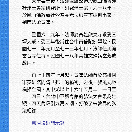
大學畢業後，法師繼續深造於鳳山佛教蓮
社淨土專宗研究所，研究淨土宗。六十八年，
於鳳山佛教蓮社依煮雲老法師座下披剃出家，
剃度法號慧律。
民國六十九年，法師於高雄龍泉寺求受三
壇大戒，受三年後常住台中南普陀佛學院，民
國七十二年元月至七十三年七月，法師任美濃
雷音寺住持。民國七十八年高雄文殊講堂落成
啟用。
自七十四年七月起，慧律法師首於高雄國
軍英雄館開講「死亡的藝衝」之後，旋風式地
橫掃全國，其中尤以七十六年五月二十一日至
二十四日，台北中華體育館的弘法大會最為壯
觀，四天內吸引九萬人潮，打破了宗教界的弘
法紀錄。
慧律法師開示錄