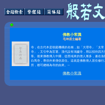
佛教小常識
毛坤居士編著
寺，在古代本是朝庭機構的名稱，如「大理寺」「太常
寺」，又引申為官署。漢代設有鴻臚寺，用以招待四方
客。後來佛教傳入中國，從西域來的僧人漸多，遂在洛
白馬寺，專供外來僧侶居住。這就是佛教僧人居住修行
所，都可總稱為寺的由來。‧‧‧
佛教小常識