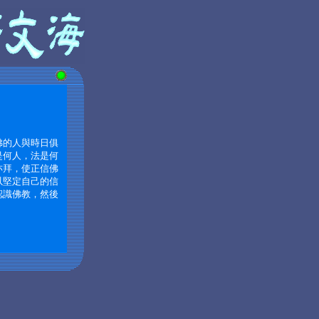
佛的人與時日俱
是何人，法是何
亦拜，使正信佛
以堅定自己的信
認識佛教，然後